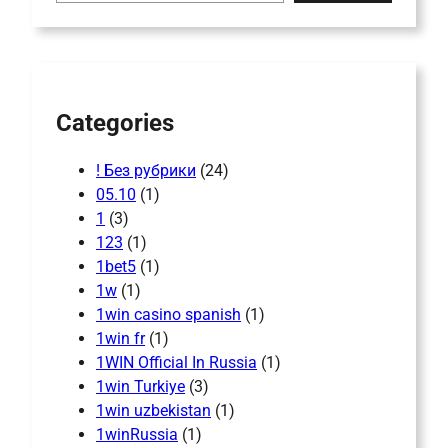
r
c
h
Categories
! Без рубрики
(24)
05.10
(1)
1
(3)
123
(1)
1bet5
(1)
1w
(1)
1win casino spanish
(1)
1win fr
(1)
1WIN Official In Russia
(1)
1win Turkiye
(3)
1win uzbekistan
(1)
1winRussia
(1)