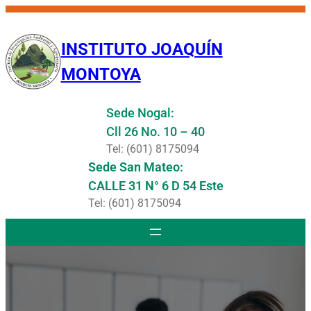
Saltar
al
INSTITUTO JOAQUÍN
contenido
MONTOYA
Sede Nogal:
Cll 26 No. 10 – 40
Tel: (601) 8175094
Sede San Mateo:
CALLE 31 N° 6 D 54 Este
Tel: (601) 8175094