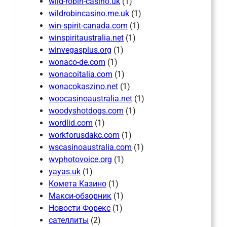
wild-robin-casino.uk
(1)
wildrobincasino.me.uk
(1)
win-spirit-canada.com
(1)
winspiritaustralia.net
(1)
winvegasplus.org
(1)
wonaco-de.com
(1)
wonacoitalia.com
(1)
wonacokaszino.net
(1)
woocasinoaustralia.net
(1)
woodyshotdogs.com
(1)
wordlid.com
(1)
workforusdakc.com
(1)
wscasinoaustralia.com
(1)
wvphotovoice.org
(1)
yayas.uk
(1)
Комета Казино
(1)
Макси-обзорник
(1)
Новости Форекс
(1)
сателлиты
(2)