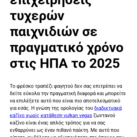
τυχερών
παιχνιδιών σε
πραγματικό χρόνο
στις ΗΠΑ το 2025
Το φρέσκο ​​τραπέζι φαγητού δεν σας επιτρέπει να
δείτε εύκολα την πραγματική διαφορά και μπορείτε
να επιλέξετε αυτό που είναι πιο αποτελεσματικό
για εσάς. Η γνώση της ορολογίας του
διαδικτυακά
καζίνο χωρίς κατάθεση vulkan vegas
ζωντανού
καζίνο είναι ένας απλός τρόπος για να σας
ενθαρρύνει ως έναν πιθανό παίκτη. Με αυτό που