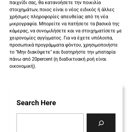
παιχνίδι σας, θα κατανοήσετε την ποικιλία
στοιχημάτων, ποιος είναι ο νέος ειδικός ή άλλες
χρήσιμες πληροφορίες απευθείας από τη νέα
μικρογραφία. Μπορείτε να πατήσετε τα βασικά της
κάμερας, να συνομιλήσετε και να στοιχηματίσετε με
χειρονομίες αγγίγματος. Για να έχετε υπόλοιπα,
προσωπικά προγράμματα φόντου, χρησιμοποιήστε
το "Μην διακόψετε" και διατηρήστε την μπαταρία
πάνω από 20percent (η διαδικτυακή ροή είναι
οικονομική).
Search Here
S
e
a