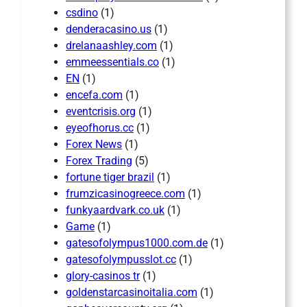
csdino
(1)
denderacasino.us
(1)
drelanaashley.com
(1)
emmeessentials.co
(1)
EN
(1)
encefa.com
(1)
eventcrisis.org
(1)
eyeofhorus.cc
(1)
Forex News
(1)
Forex Trading
(5)
fortune tiger brazil
(1)
frumzicasinogreece.com
(1)
funkyaardvark.co.uk
(1)
Game
(1)
gatesofolympus1000.com.de
(1)
gatesofolympusslot.cc
(1)
glory-casinos tr
(1)
goldenstarcasinoitalia.com
(1)