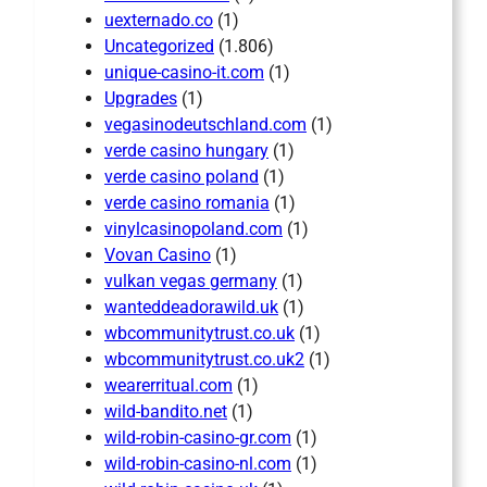
uexternado.co
(1)
Uncategorized
(1.806)
unique-casino-it.com
(1)
Upgrades
(1)
vegasinodeutschland.com
(1)
verde casino hungary
(1)
verde casino poland
(1)
verde casino romania
(1)
vinylcasinopoland.com
(1)
Vovan Casino
(1)
vulkan vegas germany
(1)
wanteddeadorawild.uk
(1)
wbcommunitytrust.co.uk
(1)
wbcommunitytrust.co.uk2
(1)
wearerritual.com
(1)
wild-bandito.net
(1)
wild-robin-casino-gr.com
(1)
wild-robin-casino-nl.com
(1)