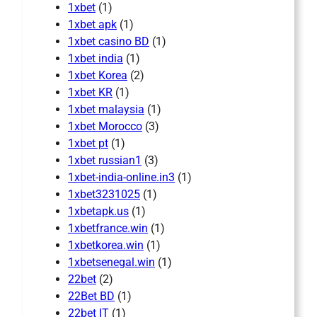
1xbet
(1)
1xbet apk
(1)
1xbet casino BD
(1)
1xbet india
(1)
1xbet Korea
(2)
1xbet KR
(1)
1xbet malaysia
(1)
1xbet Morocco
(3)
1xbet pt
(1)
1xbet russian1
(3)
1xbet-india-online.in3
(1)
1xbet3231025
(1)
1xbetapk.us
(1)
1xbetfrance.win
(1)
1xbetkorea.win
(1)
1xbetsenegal.win
(1)
22bet
(2)
22Bet BD
(1)
22bet IT
(1)