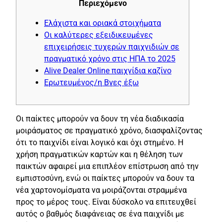
Περιεχόμενο
Ελάχιστα και οριακά στοιχήματα
Οι καλύτερες εξειδικευμένες
επιχειρήσεις τυχερών παιχνιδιών σε
πραγματικό χρόνο στις ΗΠΑ το 2025
Alive Dealer Online παιχνίδια καζίνο
Ερωτευμένος/η Βγες έξω
Οι παίκτες μπορούν να δουν τη νέα διαδικασία
μοιράσματος σε πραγματικό χρόνο, διασφαλίζοντας
ότι το παιχνίδι είναι λογικό και όχι στημένο. Η
χρήση πραγματικών καρτών και η θέληση των
παικτών αφαιρεί μια επιπλέον επίστρωση από την
εμπιστοσύνη, ενώ οι παίκτες μπορούν να δουν τα
νέα χαρτονομίσματα να μοιράζονται στραμμένα
προς το μέρος τους. Είναι δύσκολο να επιτευχθεί
αυτός ο βαθμός διαφάνειας σε ένα παιχνίδι με