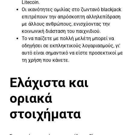
Litecoin.
Οι ικανότητες ομιλίας στο ζωντανό blackjack
επιτρέπουν την απρόσκοπτη αλληλεπίδραση
με άλλους ανθρώπους, ενισχύοντας την
κοινωνική διάσταση του παιχνιδιού.
Το να παίζετε με πολλή μελέτη μπορεί να
οδηγήσει σε εκπληκτικούς λογαριασμούς, γι'
αυτό είναι σημαντικό να είστε προσεκτικοί με
τη χρήση που κάνετε.
Ελάχιστα και
οριακά
στοιχήματα