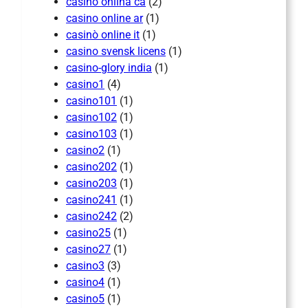
casino onlina ca
(2)
casino online ar
(1)
casinò online it
(1)
casino svensk licens
(1)
casino-glory india
(1)
casino1
(4)
casino101
(1)
casino102
(1)
casino103
(1)
casino2
(1)
casino202
(1)
casino203
(1)
casino241
(1)
casino242
(2)
casino25
(1)
casino27
(1)
casino3
(3)
casino4
(1)
casino5
(1)