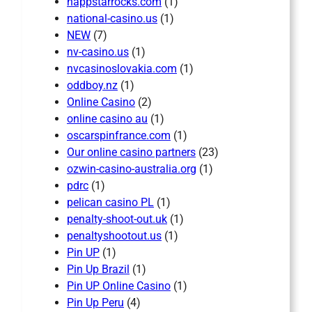
nappstarrocks.com
(1)
national-casino.us
(1)
NEW
(7)
nv-casino.us
(1)
nvcasinoslovakia.com
(1)
oddboy.nz
(1)
Online Casino
(2)
online casino au
(1)
oscarspinfrance.com
(1)
Our online casino partners
(23)
ozwin-casino-australia.org
(1)
pdrc
(1)
pelican casino PL
(1)
penalty-shoot-out.uk
(1)
penaltyshootout.us
(1)
Pin UP
(1)
Pin Up Brazil
(1)
Pin UP Online Casino
(1)
Pin Up Peru
(4)