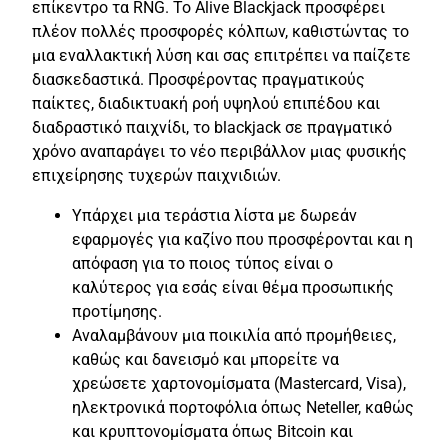
επίκεντρο τα RNG.
Το Alive Blackjack προσφέρει
πλέον πολλές προσφορές κόλπων, καθιστώντας το
μια εναλλακτική λύση και σας επιτρέπει να παίζετε
διασκεδαστικά. Προσφέροντας πραγματικούς
παίκτες, διαδικτυακή ροή υψηλού επιπέδου και
διαδραστικό παιχνίδι, το blackjack σε πραγματικό
χρόνο αναπαράγει το νέο περιβάλλον μιας φυσικής
επιχείρησης τυχερών παιχνιδιών.
Υπάρχει μια τεράστια λίστα με δωρεάν
εφαρμογές για καζίνο που προσφέρονται και η
απόφαση για το ποιος τύπος είναι ο
καλύτερος για εσάς είναι θέμα προσωπικής
προτίμησης.
Αναλαμβάνουν μια ποικιλία από προμήθειες,
καθώς και δανεισμό και μπορείτε να
χρεώσετε χαρτονομίσματα (Mastercard, Visa),
ηλεκτρονικά πορτοφόλια όπως Neteller, καθώς
και κρυπτονομίσματα όπως Bitcoin και