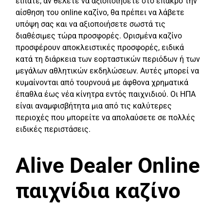
είπατε, αν θέλετε να αξιοποιήσετε στο έπακρο την
αίσθηση του online καζίνο, θα πρέπει να λάβετε
υπόψη σας και να αξιοποιήσετε σωστά τις
διαθέσιμες τώρα προσφορές. Ορισμένα καζίνο
προσφέρουν αποκλειστικές προσφορές, ειδικά
κατά τη διάρκεια των εορταστικών περιόδων ή των
μεγάλων αθλητικών εκδηλώσεων. Αυτές μπορεί να
κυμαίνονται από τουρνουά με άφθονα χρηματικά
έπαθλα έως νέα κίνητρα εντός παιχνιδιού. Οι ΗΠΑ
είναι αναμφισβήτητα μια από τις καλύτερες
περιοχές που μπορείτε να απολαύσετε σε πολλές
ειδικές περιστάσεις.
Alive Dealer Online
παιχνίδια καζίνο