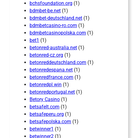
bchsfoundation.org
(1)
bdmbet-be.net
(1)
bdmbet-deutschland.net
(1)
bdmbetcasino-ro.com
(1)
bdmbetcasinopolska.com
(1)
bet1
(1)
betonred-australia.net
(1)
betonred-cz.org
(1)
betonreddeutschland.com
(1)
betonredespana.net
(1)
betonredfrance.com
(1)
betonredpl.win
(1)
betonredportugal.net
(1)
Betory Casino
(1)
betsafelt.com
(1)
betsafeperu.org
(1)
betsafepolska.com
(1)
betwinner1
(1)
betwinner2
(1)