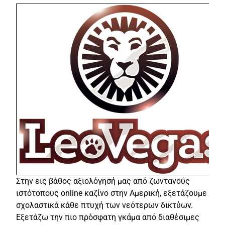
Στην εις βάθος αξιολόγησή μας από ζωντανούς
ιστότοπους online καζίνο στην Αμερική, εξετάζουμε
σχολαστικά κάθε πτυχή των νεότερων δικτύων.
Εξετάζω την πιο πρόσφατη γκάμα από διαθέσιμες