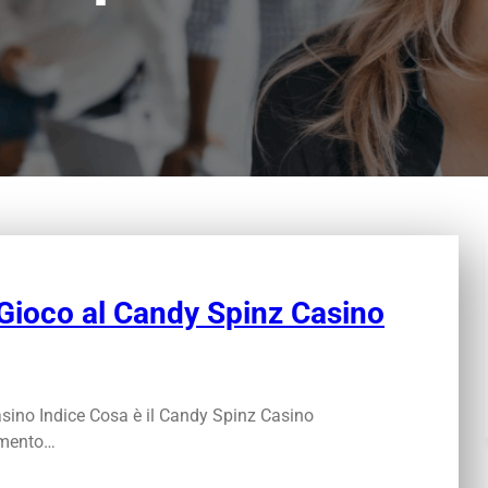
Gioco al Candy Spinz Casino
sino Indice Cosa è il Candy Spinz Casino
gamento…