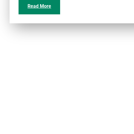
Read More