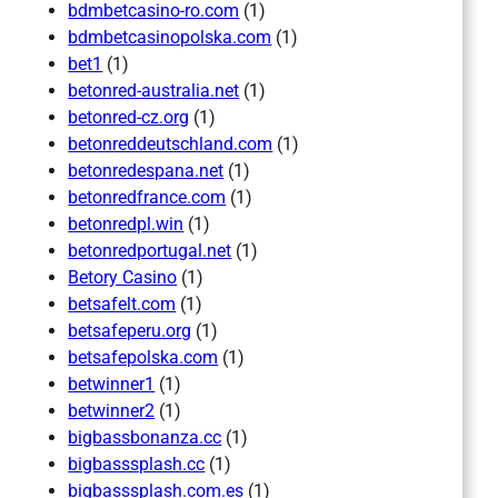
bdmbetcasino-ro.com
(1)
bdmbetcasinopolska.com
(1)
bet1
(1)
betonred-australia.net
(1)
betonred-cz.org
(1)
betonreddeutschland.com
(1)
betonredespana.net
(1)
betonredfrance.com
(1)
betonredpl.win
(1)
betonredportugal.net
(1)
Betory Casino
(1)
betsafelt.com
(1)
betsafeperu.org
(1)
betsafepolska.com
(1)
betwinner1
(1)
betwinner2
(1)
bigbassbonanza.cc
(1)
bigbasssplash.cc
(1)
bigbasssplash.com.es
(1)