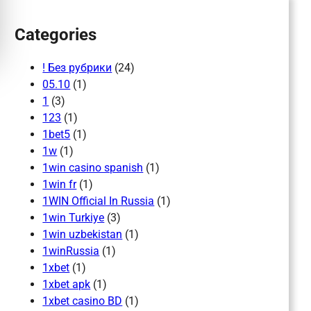
Categories
! Без рубрики
(24)
05.10
(1)
1
(3)
123
(1)
1bet5
(1)
1w
(1)
1win casino spanish
(1)
1win fr
(1)
1WIN Official In Russia
(1)
1win Turkiye
(3)
1win uzbekistan
(1)
1winRussia
(1)
1xbet
(1)
1xbet apk
(1)
1xbet casino BD
(1)