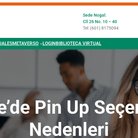
Sede Nogal:
Cll 26 No. 10 – 40
Tel: (601) 8175094
UALES
METAVERSO
LOGIN
BIBLIOTECA VIRTUAL
e’de Pin Up Seçe
Nedenleri