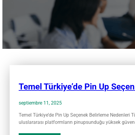
Temel Türkiye’de Pin Up Seçen
septiembre 11, 2025
Temel Türkiye’de Pin Up Seçenek Belirleme Nedenleri Tür
uluslararası platformların pinupsunduğu yüksek güven