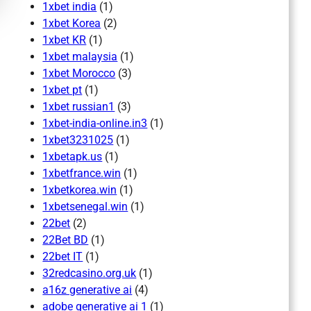
1xbet india
(1)
1xbet Korea
(2)
1xbet KR
(1)
1xbet malaysia
(1)
1xbet Morocco
(3)
1xbet pt
(1)
1xbet russian1
(3)
1xbet-india-online.in3
(1)
1xbet3231025
(1)
1xbetapk.us
(1)
1xbetfrance.win
(1)
1xbetkorea.win
(1)
1xbetsenegal.win
(1)
22bet
(2)
22Bet BD
(1)
22bet IT
(1)
32redcasino.org.uk
(1)
a16z generative ai
(4)
adobe generative ai 1
(1)