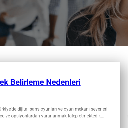
ek Belirleme Nedenleri
kiye’de dijital şans oyunları ve oyun mekanı severleri,
ce ve opsiyonlardan yararlanmak talep etmektedir.…