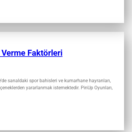
 Verme Faktörleri
e’de sanaldaki spor bahisleri ve kumarhane hayranları,
çeneklerden yararlanmak istemektedir. PinUp Oyunları,