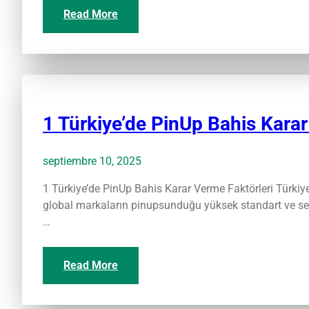
Read More
1 Türkiye’de PinUp Bahis Karar
septiembre 10, 2025
1 Türkiye’de PinUp Bahis Karar Verme Faktörleri Türkiy
global markaların pinupsunduğu yüksek standart ve se
…
Read More