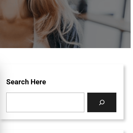
Search Here
S
e
a
r
c
h