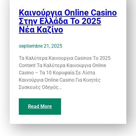
Καινούργια Online Casino
Στην Ελλάδα Το 2025
Νέα Καζίνο
septiembre 21, 2025
Τα Καλύτερα Καινουργια Casinos Το 2025
Content Τα Καλύτερα Καινουργια Online
Casino – Τα 10 Κορυφαία Σε Λίστα
Καινούργια Online Casino Για Κινητές
Συσκευές Οδηγός…
Read More