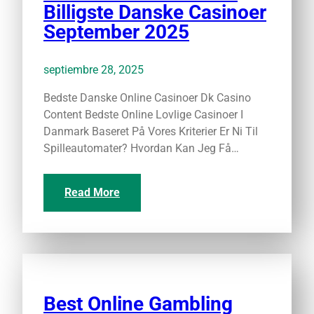
Billigste Danske Casinoer
September 2025
septiembre 28, 2025
Bedste Danske Online Casinoer Dk Casino
Content Bedste Online Lovlige Casinoer I
Danmark Baseret På Vores Kriterier Er Ni Til
Spilleautomater? Hvordan Kan Jeg Få…
Read More
Best Online Gambling