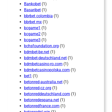
Bankobet
(1)
Basaribet
(1)
bbrbet colombia
(1)
bbrbet mx
(1)
bcgame1
(1)
bcgame2
(1)
bcgame3
(1)
bchsfoundation.org
(1)
bdmbet-be.net
(1)
bdmbet-deutschland.net
(1)
bdmbetcasino-ro.com
(1)
bdmbetcasinopolska.com
(1)
bet1
(1)
betonred-australia.net
(1)
betonred-cz.org
(1)
betonreddeutschland.com
(1)
betonredespana.net
(1)
betonredfrance.com
(1)
betonredpl.win
(1)