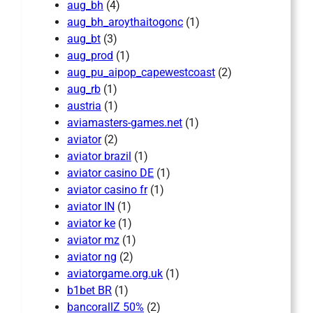
aug_bh
(4)
aug_bh_aroythaitogonc
(1)
aug_bt
(3)
aug_prod
(1)
aug_pu_aipop_capewestcoast
(2)
aug_rb
(1)
austria
(1)
aviamasters-games.net
(1)
aviator
(2)
aviator brazil
(1)
aviator casino DE
(1)
aviator casino fr
(1)
aviator IN
(1)
aviator ke
(1)
aviator mz
(1)
aviator ng
(2)
aviatorgame.org.uk
(1)
b1bet BR
(1)
bancorallZ 50%
(2)