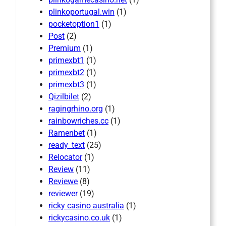
plinkoportugal.win
(1)
pocketoption1
(1)
Post
(2)
Premium
(1)
primexbt1
(1)
primexbt2
(1)
primexbt3
(1)
Qizilbilet
(2)
ragingrhino.org
(1)
rainbowriches.cc
(1)
Ramenbet
(1)
ready_text
(25)
Relocator
(1)
Review
(11)
Reviewe
(8)
reviewer
(19)
ricky casino australia
(1)
rickycasino.co.uk
(1)