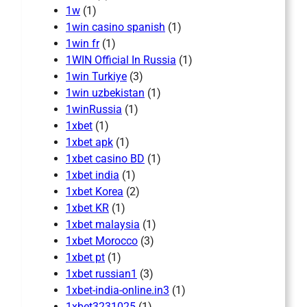
1w
(1)
1win casino spanish
(1)
1win fr
(1)
1WIN Official In Russia
(1)
1win Turkiye
(3)
1win uzbekistan
(1)
1winRussia
(1)
1xbet
(1)
1xbet apk
(1)
1xbet casino BD
(1)
1xbet india
(1)
1xbet Korea
(2)
1xbet KR
(1)
1xbet malaysia
(1)
1xbet Morocco
(3)
1xbet pt
(1)
1xbet russian1
(3)
1xbet-india-online.in3
(1)
1xbet3231025
(1)