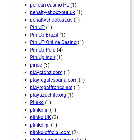
pelican casino PL
(1)
penalty-shoot-out.uk
(1)
penaltyshootout.us
(1)
Pin UP
(1)
Pin Up Brazil
(1)
Pin UP Online Casino
(1)
Pin Up Peru
(4)
Pin-Up indir
(1)
pinco
(3)
playojonz.com
(1)
playregalespana.com
(1)
playregalfrance.net
(1)
playuzuchile.org
(1)
Plinko
(1)
plinko in
(1)
plinko UK
(3)
plinko_pl
(1)
plinko-official.com
(2)
plinkogamecasino.net
(1)