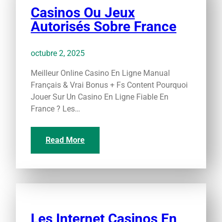
Casinos Ou Jeux
Autorisés Sobre France
octubre 2, 2025
Meilleur Online Casino En Ligne Manual
Français & Vrai Bonus + Fs Content Pourquoi
Jouer Sur Un Casino En Ligne Fiable En
France ? Les…
Read More
Les Internet Casinos En