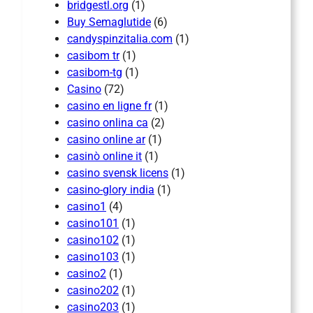
bridgestl.org
(1)
Buy Semaglutide
(6)
candyspinzitalia.com
(1)
casibom tr
(1)
casibom-tg
(1)
Casino
(72)
casino en ligne fr
(1)
casino onlina ca
(2)
casino online ar
(1)
casinò online it
(1)
casino svensk licens
(1)
casino-glory india
(1)
casino1
(4)
casino101
(1)
casino102
(1)
casino103
(1)
casino2
(1)
casino202
(1)
casino203
(1)