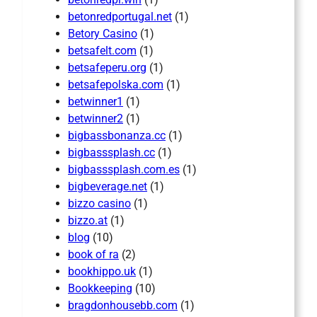
betonredportugal.net
(1)
Betory Casino
(1)
betsafelt.com
(1)
betsafeperu.org
(1)
betsafepolska.com
(1)
betwinner1
(1)
betwinner2
(1)
bigbassbonanza.cc
(1)
bigbasssplash.cc
(1)
bigbasssplash.com.es
(1)
bigbeverage.net
(1)
bizzo casino
(1)
bizzo.at
(1)
blog
(10)
book of ra
(2)
bookhippo.uk
(1)
Bookkeeping
(10)
bragdonhousebb.com
(1)