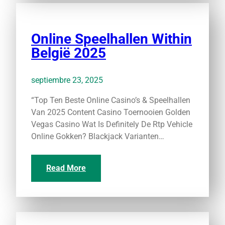
Online Speelhallen Within
België 2025
septiembre 23, 2025
“Top Ten Beste Online Casino’s & Speelhallen
Van 2025 Content Casino Toernooien Golden
Vegas Casino Wat Is Definitely De Rtp Vehicle
Online Gokken? Blackjack Varianten…
Read More