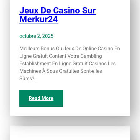
Jeux De Casino Sur
Merkur24
octubre 2, 2025
Meilleurs Bonus Ou Jeux De Online Casino En
Ligne Gratuit Content Votre Gambling
Establishment En Ligne Gratuit Casinos Les
Machines À Sous Gratuites Sont-elles
Sûres?…
Read More