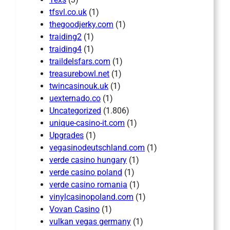
tfsvl.co.uk
(1)
thegoodjerky.com
(1)
traiding2
(1)
traiding4
(1)
traildelsfars.com
(1)
treasurebowl.net
(1)
twincasinouk.uk
(1)
uexternado.co
(1)
Uncategorized
(1.806)
unique-casino-it.com
(1)
Upgrades
(1)
vegasinodeutschland.com
(1)
verde casino hungary
(1)
verde casino poland
(1)
verde casino romania
(1)
vinylcasinopoland.com
(1)
Vovan Casino
(1)
vulkan vegas germany
(1)