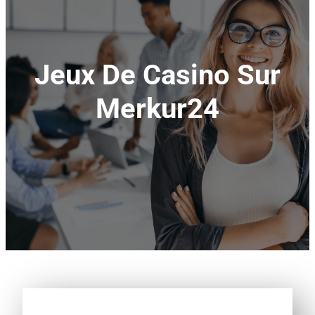
Jeux De Casino Sur
Merkur24