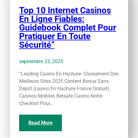
Top 10 Internet Casinos
En Ligne Fiables:
Guidebook Complet Pour
Pratiquer En Toute
Sécurité”
septiembre 23, 2025
“Leading Casino En Hachure: Classement Des
Meilleurs Sites 2025 Content Bonus Sans
Dépôt (casino En Hachure France Gratuit)
Casinos Mobiles Betsafe Casino Notre
Checklist Pour…
Read More