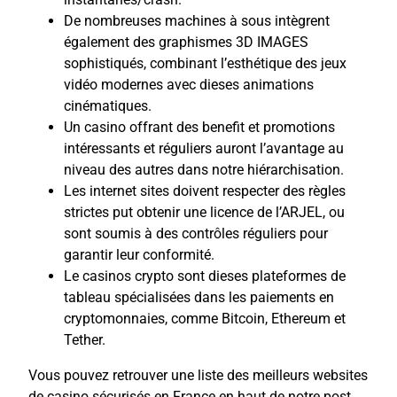
De nombreuses machines à sous intègrent
également des graphismes 3D IMAGES
sophistiqués, combinant l’esthétique des jeux
vidéo modernes avec dieses animations
cinématiques.
Un casino offrant des benefit et promotions
intéressants et réguliers auront l’avantage au
niveau des autres dans notre hiérarchisation.
Les internet sites doivent respecter des règles
strictes put obtenir une licence de l’ARJEL, ou
sont soumis à des contrôles réguliers pour
garantir leur conformité.
Le casinos crypto sont dieses plateformes de
tableau spécialisées dans les paiements en
cryptomonnaies, comme Bitcoin, Ethereum et
Tether.
Vous pouvez retrouver une liste des meilleurs websites
de casino sécurisés en France en haut de notre post,