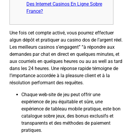
Des Internet Casinos En Ligne Sobre
France?
Une fois cet compte activé, vous pourrez effectuer
algun dépôt et pratiquer au casino dos de l’argent réel.
Les meilleurs casinos s’engagent” “à répondre aux
demandes par chat en direct en quelques minutes, et
aux courriels en quelques heures ou au as well as tard
dans les 24 heures. Une réponse rapide témoigne de
l’importance accordée à la pleasure client et à la
résolution performant des requêtes.
Chaque web-site de jeu peut offrir une
expérience de jeu équitable et sûre, une
expérience de tableau mobile pratique, este bon
catalogue sobre jeux, des bonus exclusifs et
transparents et des méthodes de paiement
pratiques.