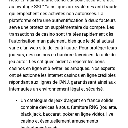
au cryptage SSL” “ainsi que aux systèmes anti-fraude
qui empêchent des activités non autorisées. La
plateforme offre une authentification à deux facteurs
serve une protection supplémentaire du compte. Les
transactions de casino sont traitées rapidement dès
l’autorisation man paiement, bien que le délai actual
varie d’un web-site de jeu à l’autre. Pour protéger leurs
joueurs, des casinos en hachure favorisent la utile du
jeu autor. Les critiques aident à repérer les bons
casinos en ligne et à éviter les arnaques. Nos experts
ont sélectionné les internet casinos en ligne crédibles
répondant aux lignes de l’ANJ, garantissant ainsi aux
internautes un environnement légal et sécurisé.
Un catalogue de jeux d’argent en france solide
combine devices à sous, furniture RNG (roulette,
black jack, baccarat, poker en ligne vidéo), live
casino et éventuellement amusements
instantanés/crash.