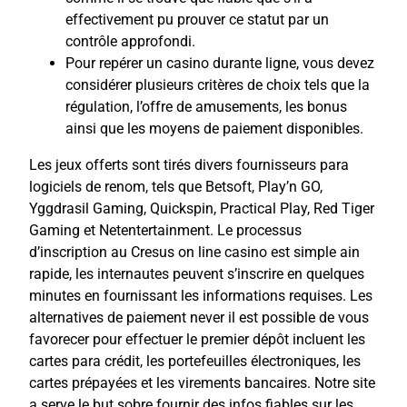
effectivement pu prouver ce statut par un
contrôle approfondi.
Pour repérer un casino durante ligne, vous devez
considérer plusieurs critères de choix tels que la
régulation, l’offre de amusements, les bonus
ainsi que les moyens de paiement disponibles.
Les jeux offerts sont tirés divers fournisseurs para
logiciels de renom, tels que Betsoft, Play’n GO,
Yggdrasil Gaming, Quickspin, Practical Play, Red Tiger
Gaming et Netentertainment. Le processus
d’inscription au Cresus on line casino est simple ain
rapide, les internautes peuvent s’inscrire en quelques
minutes en fournissant les informations requises. Les
alternatives de paiement never il est possible de vous
favorecer pour effectuer le premier dépôt incluent les
cartes para crédit, les portefeuilles électroniques, les
cartes prépayées et les virements bancaires. Notre site
a serve le but sobre fournir des infos fiables sur les