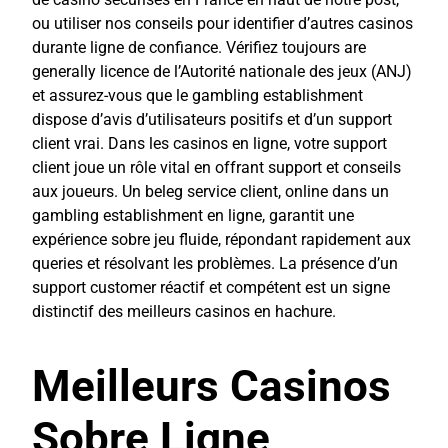
ou utiliser nos conseils pour identifier d’autres casinos
durante ligne de confiance. Vérifiez toujours are
generally licence de l’Autorité nationale des jeux (ANJ)
et assurez-vous que le gambling establishment
dispose d’avis d’utilisateurs positifs et d’un support
client vrai. Dans les casinos en ligne, votre support
client joue un rôle vital en offrant support et conseils
aux joueurs. Un beleg service client, online dans un
gambling establishment en ligne, garantit une
expérience sobre jeu fluide, répondant rapidement aux
queries et résolvant les problèmes. La présence d’un
support customer réactif et compétent est un signe
distinctif des meilleurs casinos en hachure.
Meilleurs Casinos
Sobre Ligne