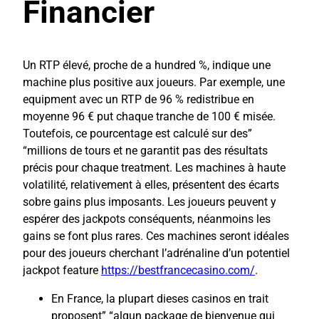
Financier
Un RTP élevé, proche de a hundred %, indique une
machine plus positive aux joueurs. Par exemple, une
equipment avec un RTP de 96 % redistribue en
moyenne 96 € put chaque tranche de 100 € misée.
Toutefois, ce pourcentage est calculé sur des”
“millions de tours et ne garantit pas des résultats
précis pour chaque treatment. Les machines à haute
volatilité, relativement à elles, présentent des écarts
sobre gains plus imposants. Les joueurs peuvent y
espérer des jackpots conséquents, néanmoins les
gains se font plus rares. Ces machines seront idéales
pour des joueurs cherchant l’adrénaline d’un potentiel
jackpot feature
https://bestfrancecasino.com/
.
En France, la plupart dieses casinos en trait
proposent” “algun package de bienvenue qui