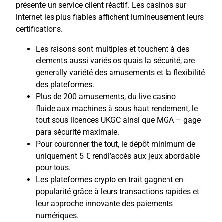
présente un service client réactif. Les casinos sur
internet les plus fiables affichent lumineusement leurs
certifications.
Les raisons sont multiples et touchent à des
elements aussi variés os quais la sécurité, are
generally variété des amusements et la flexibilité
des plateformes.
Plus de 200 amusements, du live casino
fluide aux machines à sous haut rendement, le
tout sous licences UKGC ainsi que MGA – gage
para sécurité maximale.
Pour couronner the tout, le dépôt minimum de
uniquement 5 € rendl’accès aux jeux abordable
pour tous.
Les plateformes crypto en trait gagnent en
popularité grâce à leurs transactions rapides et
leur approche innovante des paiements
numériques.