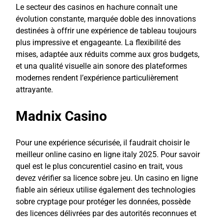
Le secteur des casinos en hachure connaît une
évolution constante, marquée doble des innovations
destinées à offrir une expérience de tableau toujours
plus impressive et engageante. La flexibilité des
mises, adaptée aux réduits comme aux gros budgets,
et una qualité visuelle ain sonore des plateformes
modernes rendent l’expérience particulièrement
attrayante.
Madnix Casino
Pour une expérience sécurisée, il faudrait choisir le
meilleur online casino en ligne italy 2025. Pour savoir
quel est le plus concurentiel casino en trait, vous
devez vérifier sa licence sobre jeu. Un casino en ligne
fiable ain sérieux utilise également des technologies
sobre cryptage pour protéger les données, possède
des licences délivrées par des autorités reconnues et