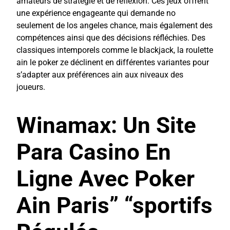
amateurs de stratégie et de réflexion. Ces jeux offrent
une expérience engageante qui demande no
seulement de los angeles chance, mais également des
compétences ainsi que des décisions réfléchies. Des
classiques intemporels comme le blackjack, la roulette
ain le poker ze déclinent en différentes variantes pour
s’adapter aux préférences ain aux niveaux des
joueurs.
Winamax: Un Site
Para Casino En
Ligne Avec Poker
Ain Paris” “sportifs