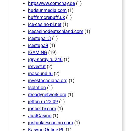
httpswww.comchay.de
(1)
hudsunmedia.com
(1)
huffnmorepuff.uk
(1)
ice-casino-pl.net
(1)
icecasinodeutschland.com
(1)
icestupa13
(1)
icestupa9
(1)
IGAMING
(19)
igry-nardy.ru 240
(1)
imvest.it
(2)
inasound.ru
(2)
investacadiana.org
(1)
Isolation
(1)
itreadynetwork.org
(1)
jetton ru 23.09
(1)
jonbet.br.com
(1)
JustCasino
(1)
justpokiescasino.com
(1)
Kasyno Online PL
(1)