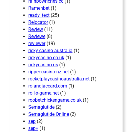
rainbowriches.cc
(1)
Ramenbet
(1)
ready_text
(25)
Relocator
(1)
Review
(11)
Reviewe
(8)
reviewer
(19)
ricky casino australia
(1)
rickycasino.co.uk
(1)
rickycasino.us
(1)
ripper-casino-nz.net
(1)
rocketplaycasinoaustralia.net
(1)
rolandjaccard.com
(1)
roll-x-game.net
(1)
roobetchickengame.co.uk
(1)
Semaglutide
(2)
Semaglutide Online
(2)
sep
(2)
sep+
(1)