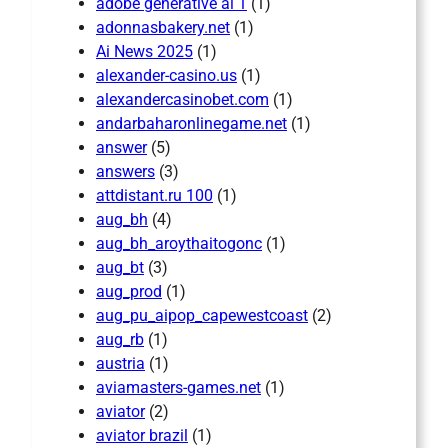
adobe generative ai 1
(1)
adonnasbakery.net
(1)
Ai News 2025
(1)
alexander-casino.us
(1)
alexandercasinobet.com
(1)
andarbaharonlinegame.net
(1)
answer
(5)
answers
(3)
attdistant.ru 100
(1)
aug_bh
(4)
aug_bh_aroythaitogonc
(1)
aug_bt
(3)
aug_prod
(1)
aug_pu_aipop_capewestcoast
(2)
aug_rb
(1)
austria
(1)
aviamasters-games.net
(1)
aviator
(2)
aviator brazil
(1)