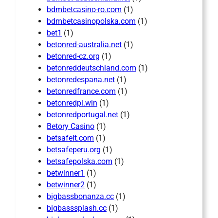
bdmbetcasino-ro.com
(1)
bdmbetcasinopolska.com
(1)
bet1
(1)
betonred-australia.net
(1)
betonred-cz.org
(1)
betonreddeutschland.com
(1)
betonredespana.net
(1)
betonredfrance.com
(1)
betonredpl.win
(1)
betonredportugal.net
(1)
Betory Casino
(1)
betsafelt.com
(1)
betsafeperu.org
(1)
betsafepolska.com
(1)
betwinner1
(1)
betwinner2
(1)
bigbassbonanza.cc
(1)
bigbasssplash.cc
(1)