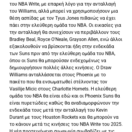
του NBA Write, με επαρκή λόγο για την ανταλλαγή
του Williams, αλλά μπορεί να χρησιμοποιήσουν μια
θέση ασπίδας με τον Tyus Jones πιθανώς να έχει
πάει στην ελεύθερη ομάδα του NBA.
Οι εικασίες για
την ανταλλαγή θα συνεχίσουν να περιβάλλουν τους
Bradley Beal, Royce O'Neale, Grayson Allen, ενώ άλλοι
εξακολουθούν να βρίσκονται ήδη στην ενδεκάδα
των Suns πριν από την ελεύθερη ομάδα του NBA,
όπου οι Suns θα μπορούσαν ενδεχομένως να
δημιουργήσουν πολλές άλλες κινήσεις. Ο Draw
Williams ανταλλάσσεται στους Phoenix με το
πακέτο που θα ενσωματωθεί στέλνοντας τον
Vasilije Micic στους Charlotte Hornets. Η ελεύθερη
ομάδα του NBA θα είναι εδώ και οι Phoenix Suns θα
είναι πυρετώδεις καθώς θα αναδιαμορφώνουν την
ενδεκάδα τους μετά την ανταλλαγή του Kevin
Durant με τους Houston Rockets και θα μπορούν να
το κάνουν μετά τις κινήσεις του NBA Write του 2025.
Η νέα προτεινόμενη συμφωνία συμβαδίζει με τις