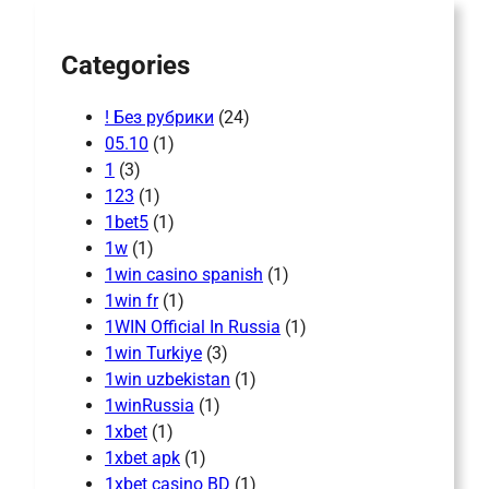
h
Categories
! Без рубрики
(24)
05.10
(1)
1
(3)
123
(1)
1bet5
(1)
1w
(1)
1win casino spanish
(1)
1win fr
(1)
1WIN Official In Russia
(1)
1win Turkiye
(3)
1win uzbekistan
(1)
1winRussia
(1)
1xbet
(1)
1xbet apk
(1)
1xbet casino BD
(1)