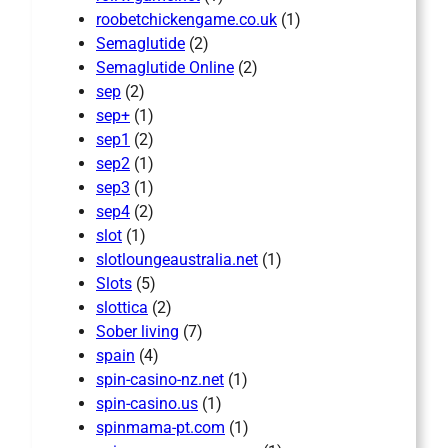
roobetchickengame.co.uk
(1)
Semaglutide
(2)
Semaglutide Online
(2)
sep
(2)
sep+
(1)
sep1
(2)
sep2
(1)
sep3
(1)
sep4
(2)
slot
(1)
slotloungeaustralia.net
(1)
Slots
(5)
slottica
(2)
Sober living
(7)
spain
(4)
spin-casino-nz.net
(1)
spin-casino.us
(1)
spinmama-pt.com
(1)