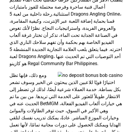
أعمال فنية ساحرة وفرصة محتملة للفوز بامتيازات
استثنائية.رحلة داخلية من لعبة 5 Dragons Angling Online،
قمنا بحماية إضافة اللعبة عبر الإنترنت، وكيفية المقامرة،
والعروض الفريدة، واستراتيجيات النجاح. نظرًا لأنك تغوص
في الصناعة الجذابة تحت الماء، تذكر أن تختار غرفة ألعاب
الفيديو الخاصة بهم بحكمة وأن تفهم سلاحك الناري الذي
اخترته. فيما يتعلق بلعب العلامة التجارية الجديدة المنشطة 5
لعبة Dragons Angling، أحد التوصيات التي تم الحديث عنها
هو كازينو Regal Community Bar Philippines.
ومع ذلك، فإنها تظل
اختيارًا قويًا للاعبين الذين يبحثون عن الخير وسوف تشعر
بكل بساطة. خدمة العملاء شرعية أيضًا، لذلك لن تضطر إلى
الانتظار طويلاً للعثور على الخدمة التي تريدها. من بين ما تم
الحديث عنه في BetMGM هي خيارات ألعاب الفيديو الفعالة،
وهي الأكبر في السوق، حيث توفر الطاولات والموانئ
وخيارات الموزع المباشر. عادةً، يمكنك تدريب نفسك لتلقي
الهدايا ويمكنك الحصول على دورات مجانية تمامًا، لأنها تعمل
بشكل ملحوظ على تحسين طريقة اللعب مع زيادة احتمالات