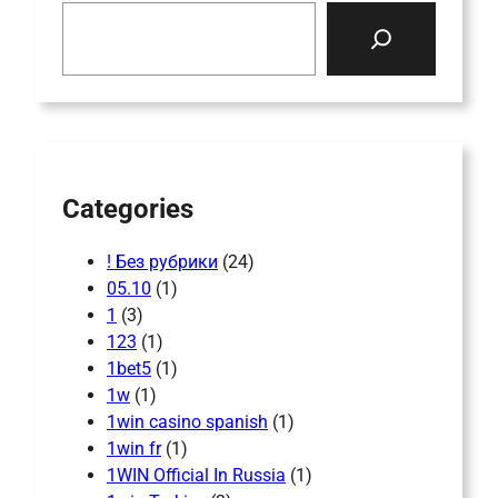
S
e
a
r
c
h
Categories
! Без рубрики
(24)
05.10
(1)
1
(3)
123
(1)
1bet5
(1)
1w
(1)
1win casino spanish
(1)
1win fr
(1)
1WIN Official In Russia
(1)