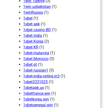
1win Turkiye
(3)
1win uzbekistan
(1)
1winRussia
(1)
1xbet
(1)
1xbet apk
(1)
1xbet casino BD
(1)
1xbet india
(1)
1xbet Korea
(2)
1xbet KR
(1)
1xbet malaysia
(1)
1xbet Morocco
(3)
1xbet pt
(1)
1xbet russian1
(3)
1xbet-india-online.in3
(1)
1xbet3231025
(1)
1xbetapk.us
(1)
1xbetfrance.win
(1)
1xbetkorea.win
(1)
1xbetsenegal.win
(1)