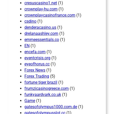
cresuscasino1.net
(1)
crownplay-hu.com
(1)
crownplaycasinofrance.com
(1)
csdino
(1)
denderacasino.us
(1)
drelanaashley.com
(1)
emmeessentials.co
(1)
EN
(1)
encefa.com
(1)
eventcrisis.org
(1)
eyeofhorus.cc
(1)
Forex News
(1)
Forex Trading
(5)
fortune tiger brazil
(1)
frumzicasinogreece.com
(1)
funkyaardvark.co.uk
(1)
Game
(1)
gatesofolympus1000.com.de
(1)
gatesofolympusslot.cc
(1)