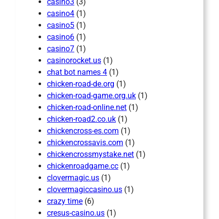
casino3
(3)
casino4
(1)
casino5
(1)
casino6
(1)
casino7
(1)
casinorocket.us
(1)
chat bot names 4
(1)
chicken-road-de.org
(1)
chicken-road-game.org.uk
(1)
chicken-road-online.net
(1)
chicken-road2.co.uk
(1)
chickencross-es.com
(1)
chickencrossavis.com
(1)
chickencrossmystake.net
(1)
chickenroadgame.cc
(1)
clovermagic.us
(1)
clovermagiccasino.us
(1)
crazy time
(6)
cresus-casino.us
(1)