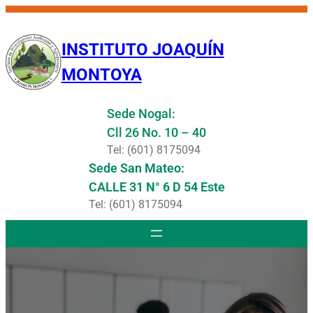
Saltar
al
INSTITUTO JOAQUÍN
contenido
MONTOYA
Sede Nogal:
Cll 26 No. 10 – 40
Tel: (601) 8175094
Sede San Mateo:
CALLE 31 N° 6 D 54 Este
Tel: (601) 8175094