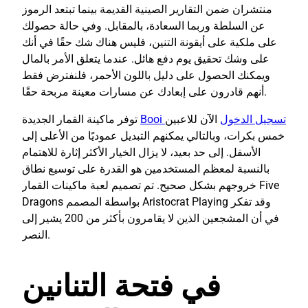
منتشران ضمن التقارير الصينية القديمة بينما تبتعد الرموز
عن السلطة وربما السعادة، بالمقابل. وفي حالة حصولك
على ملكية على أيقونة التنين، فليس هناك شك حقًا في أنك
على وشك تحقيق يوم دفع هائل.
عندما يتعلق الأمر بالمال
ويمكنك الحصول على دليل باللون الأحمر، فلنفترض فقط
أنهم قادرون على إبعادك عن مسارات معينة مربحة حقًا.
Booi تسجيل الدخول
الآن للاعبين
توفر ماكينة القمار الجديدة
خمس بكرات، وبالتالي يمكنهم التبديل عموديًا من الأعلى إلى
الأسفل. إلى حد بعيد، لا يزال الخيار الأكثر إثارة للاهتمام
بالنسبة لمعظم المستخدمين هو القدرة على توسيع نطاق
خروجهم بشكل صحيح. تم تصميم لعبة ماكينات القمار Five
Dragons بواسطة المصمم Aristocrat Playing وقد تفكر
في أن المشجعين الذين لا يقامرون بأكثر من 200 يشير إلى
النصر.
في فتحة التنانين