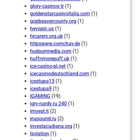
glory-casinos tr
(1)
goldenstarcasinoitalia.com
(1)
gopbeavercounty.org
(1)
heyspin.us
(1)
hrcarers.org.uk
(1)
httpswww.comchay.de
(1)
hudsunmedia.com
(1)
huffnmorepuff.uk
(1)
ice-casino-pl.net
(1)
icecasinodeutschland.com
(1)
icestupa13
(1)
icestupa9
(1)
IGAMING
(19)
igry-nardy.ru 240
(1)
imvest.it
(2)
inasound.ru
(2)
investacadiana.org
(1)
Isolation
(1)