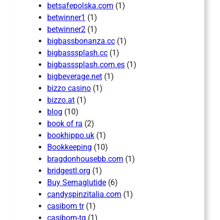
betsafepolska.com
(1)
betwinner1
(1)
betwinner2
(1)
bigbassbonanza.cc
(1)
bigbasssplash.cc
(1)
bigbasssplash.com.es
(1)
bigbeverage.net
(1)
bizzo casino
(1)
bizzo.at
(1)
blog
(10)
book of ra
(2)
bookhippo.uk
(1)
Bookkeeping
(10)
bragdonhousebb.com
(1)
bridgestl.org
(1)
Buy Semaglutide
(6)
candyspinzitalia.com
(1)
casibom tr
(1)
casibom-tg
(1)