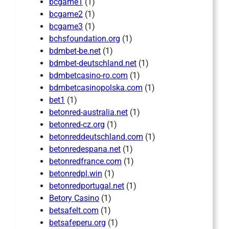
bcgame1
(1)
bcgame2
(1)
bcgame3
(1)
bchsfoundation.org
(1)
bdmbet-be.net
(1)
bdmbet-deutschland.net
(1)
bdmbetcasino-ro.com
(1)
bdmbetcasinopolska.com
(1)
bet1
(1)
betonred-australia.net
(1)
betonred-cz.org
(1)
betonreddeutschland.com
(1)
betonredespana.net
(1)
betonredfrance.com
(1)
betonredpl.win
(1)
betonredportugal.net
(1)
Betory Casino
(1)
betsafelt.com
(1)
betsafeperu.org
(1)