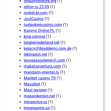
itreadynetwork.org
(1)
jetton ru 23.09
(1)
jonbet.br.com
(1)
JustCasino
(1)
justpokiescasino.com
(1)
Kasyno Online PL
(1)
king johnnie
(1)
lalabetnederland.net
(1)
legacyofdeaddemo.com.de
(1)
lekingslot.net
(1)
leovegasosterreich.com
(1)
makaluaventura.com
(1)
mandarin-oriental.ru
(1)
Maribet casino TR
(1)
Masalbet
(1)
Maxi reviewe
(1)
megajokerslot.net
(1)
minaevlive.ru
(1)
minesgame.us
(1)