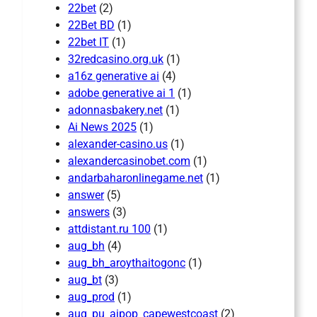
22bet
(2)
22Bet BD
(1)
22bet IT
(1)
32redcasino.org.uk
(1)
a16z generative ai
(4)
adobe generative ai 1
(1)
adonnasbakery.net
(1)
Ai News 2025
(1)
alexander-casino.us
(1)
alexandercasinobet.com
(1)
andarbaharonlinegame.net
(1)
answer
(5)
answers
(3)
attdistant.ru 100
(1)
aug_bh
(4)
aug_bh_aroythaitogonc
(1)
aug_bt
(3)
aug_prod
(1)
aug_pu_aipop_capewestcoast
(2)