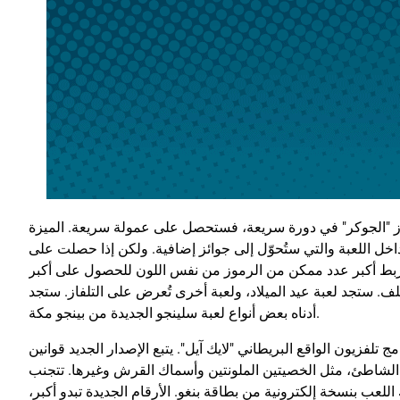
وز "الجوكر" في دورة سريعة، فستحصل على عمولة سريعة. الميزة
داخل اللعبة والتي ستُحوّل إلى جوائز إضافية. ولكن إذا حصلت على
100%، فستحتاج أيضًا إلى ربط أكبر عدد ممكن من الرموز من نفس اللون للحصول على أكبر
ف. ستجد لعبة عيد الميلاد، ولعبة أخرى تُعرض على التلفاز. ستجد
أدناه بعض أنواع لعبة سلينجو الجديدة من بينجو مكة.
تلفزيون الواقع البريطاني "لايك آيل". يتبع الإصدار الجديد قوانين
الشاطئ، مثل الخصيتين الملونتين وأسماك القرش وغيرها. تتجنب
 اللعب بنسخة إلكترونية من بطاقة بنغو. الأرقام الجديدة تبدو أكبر