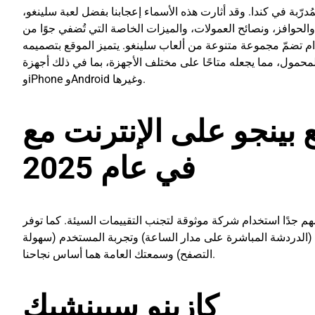
لمُدرّبة في كندا. وقد أثارت هذه الأسماء إعجابنا بفضل لعبة سلينغو
م تضمّ مجموعة متنوعة من ألعاب سلينغو. يتميز الموقع بتصميمه
ف المحمول، مما يجعله متاحًا على مختلف الأجهزة، بما في ذلك أجهزة
وiPhone وAndroid وغيرها.
فضل 5 مواقع بينجو على الإنترنت مع
في عام 2025
من المهم جدًا استخدام شركة موثوقة لتجنب التقييمات السيئة. كما توفر Unibet تشكيلة واسعة من ألعاب Sling
م (الدردشة المباشرة على مدار الساعة) وتجربة المستخدم (سهولة
التصفح) وسمعتك العامة هما أساس نجاحنا.
كازينو سبينشيك