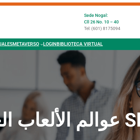
Sede Nogal:
Cll 26 No. 10 – 40
Tel: (601) 8175094
UALES
METAVERSO
LOGIN
BIBLIOTECA VIRTUAL
ب العتيقة