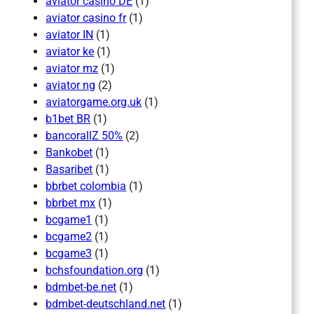
aviator casino DE
(1)
aviator casino fr
(1)
aviator IN
(1)
aviator ke
(1)
aviator mz
(1)
aviator ng
(2)
aviatorgame.org.uk
(1)
b1bet BR
(1)
bancorallZ 50%
(2)
Bankobet
(1)
Basaribet
(1)
bbrbet colombia
(1)
bbrbet mx
(1)
bcgame1
(1)
bcgame2
(1)
bcgame3
(1)
bchsfoundation.org
(1)
bdmbet-be.net
(1)
bdmbet-deutschland.net
(1)