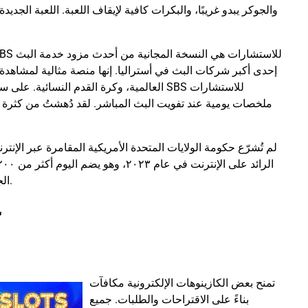
والجوكر يبدو غريبًا، والبكرات كافية لإيقاف اللعبة. اللعبة الجدي
العالمية، وكرة القدم النسائ SBS للاستشارات
ملخصات يومية عند تفويت البث المباشر. لقد دُهشتُ من كثرة 
لم تُشرّع حكومة الولايات المتحدة الأمريكية المقامرة عبر الإ
الجوائز الكبرى، مع ٦٠٠ منفذ للجوائز الكبرى، ومتجرًا إلكترونيًا يوميًا.
تمنح بعض الكازينوهات الإلكترونية مكافآت
بناءً على الاقتراحات والطلبات. جميع