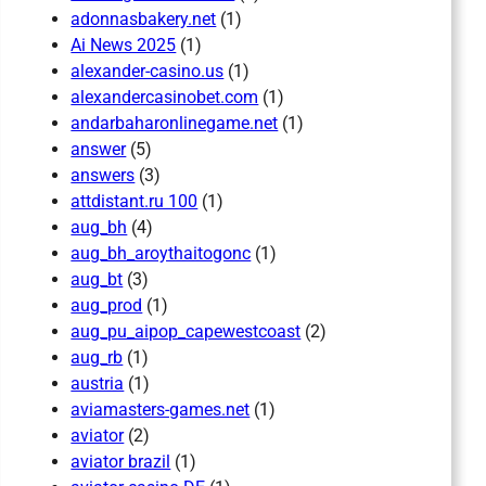
adonnasbakery.net
(1)
Ai News 2025
(1)
alexander-casino.us
(1)
alexandercasinobet.com
(1)
andarbaharonlinegame.net
(1)
answer
(5)
answers
(3)
attdistant.ru 100
(1)
aug_bh
(4)
aug_bh_aroythaitogonc
(1)
aug_bt
(3)
aug_prod
(1)
aug_pu_aipop_capewestcoast
(2)
aug_rb
(1)
austria
(1)
aviamasters-games.net
(1)
aviator
(2)
aviator brazil
(1)