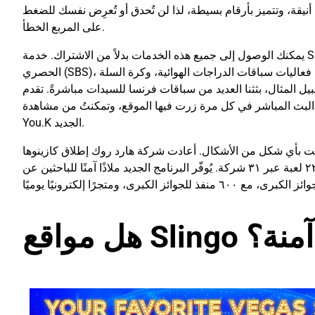
دة أنيقة، وتتميز بأرقام بسيطة، لذا لن تُحدق أو تُعرِض نفسك للضغط
على المربع الخطأ.
يمكنك الوصول إلى جميع هذه الخدمات بدلاً من الاشتراك. خدمة SBS للاستشارات هي النسخة المجانية من أحدث مزود خدمة البث
الحصري (SBS)، إحدى أكبر شركات البث في أستراليا. إنها منصة مثالية لمشاهدة فعاليات سباقات الدراجات الهوائية، وكرة السلة
ية. على سبيل المثال، بثثنا العديد من سباقات فرنسا للسيدات مباشرةً. تقدم
البث المباشر في كل مرة زرت فيها الموقع، وتمكنتُ من مشاهدة
You.K الجديد.
نترنت بأي شكل من الأشكال. أعادت شركة هارد روك إطلاق كازينوها
الرائد على الإنترنت في عام ٢٠٢٣، وهو يضم اليوم أكثر من ٢٢٠٠ لعبة عبر ٣١ شركة. يُوفّر البرنامج الجديد ملاذًا آمنًا للباحثين عن
هل مواقع Slingo آمنة؟