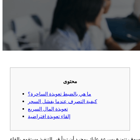
محتوى
ما هي بالضبط تعويذة الساحرة؟
كيفية التصرف عندما يفشل السحر
تعويذة المال السريع
إلقاء تعويذة افتراضية
وف تتوزع بسرعة عليك بمجرد أن تبدأ في التنفيذ وستقوم بإلقاء