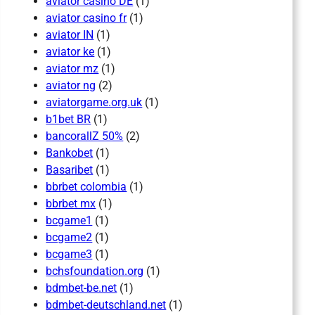
aviator casino DE
(1)
aviator casino fr
(1)
aviator IN
(1)
aviator ke
(1)
aviator mz
(1)
aviator ng
(2)
aviatorgame.org.uk
(1)
b1bet BR
(1)
bancorallZ 50%
(2)
Bankobet
(1)
Basaribet
(1)
bbrbet colombia
(1)
bbrbet mx
(1)
bcgame1
(1)
bcgame2
(1)
bcgame3
(1)
bchsfoundation.org
(1)
bdmbet-be.net
(1)
bdmbet-deutschland.net
(1)