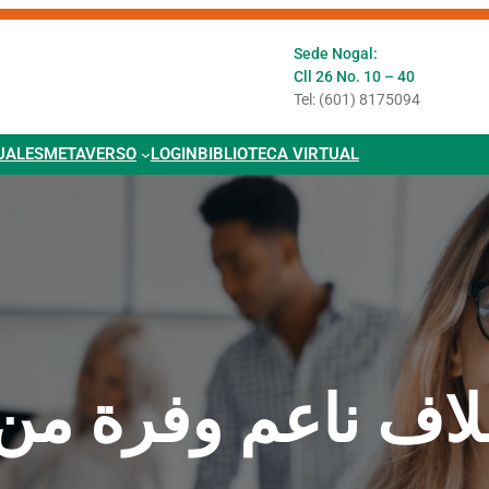
Sede Nogal:
Cll 26 No. 10 – 40
Tel: (601) 8175094
UALES
METAVERSO
LOGIN
BIBLIOTECA VIRTUAL