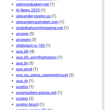
adonnasbakery.net
(1)
Ai News 2025
(1)
alexander-casino.us
(1)
alexandercasinobet.com
(1)
andarbaharonlinegame.net
(1)
answer
(5)
answers
(3)
attdistant.ru 100
(1)
aug_bh
(4)
aug_bh_aroythaitogonc
(1)
aug_bt
(3)
aug_prod
(1)
aug_pu_aipop_capewestcoast
(2)
aug_rb
(1)
austria
(1)
aviamasters-games.net
(1)
aviator
(2)
aviator brazil
(1)