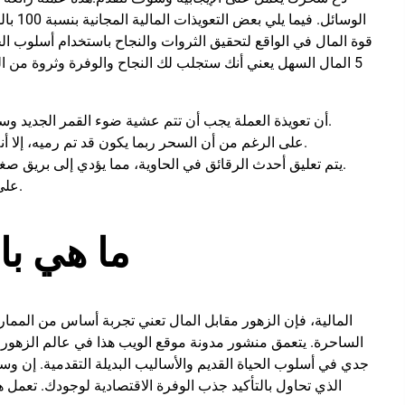
الوسائ
قوة المال في الواقع لتحقيق الثروات والنجاح باستخدام أسلوب ال
5 المال السهل يعني أنك ستجلب لك النجاح والوفرة وثروة من الفرص.
أن تعويذة العملة يجب أن تتم عشية ضوء القمر الجديد وسوف تستمر كل يوم لمدة شهر آخر أو أكثر حتى يكتمل القمر.
على الرغم من أن السحر ربما يكون قد تم رميه، إلا أنه يجب عليك القيام بذلك لتحقيق الأهداف الاقتصادية بالتأكيد.
يتم تعليق أحدث الرقائق في الحاوية، مما يؤدي إلى بريق صغير لتذكير عقلك الباطن بالتنوع الذي تتواصل معه أيضًا داخل.
على قطعة صغيرة من الورق، قم بتدوين غرضك المالي أو نيتك.
ما هي با
الساحرة. يتعمق منشور مدونة موقع الويب هذا في عالم الزهور 
جدي في أسلوب الحياة القديم والأساليب البديلة التقدمية. إن
الذي تحاول بالتأكيد جذب الوفرة الاقتصادية لوجودك. تعمل 