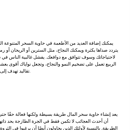
يمكنك إضافة العديد من الأطعمة في حاوية السحر المتنوعة الخا
يتردد صداها بكثرة ويمكنك النجاح، مثل السترين أو الريحان أو ر
لاحتياجاتك وسوف تتوافق مع دوافعك. يفشل غالبية الناس في س
الربيع تعمل على تضخيم النمو والنجاح، وتجعل نواياك أقوى بع
تقاليد تهدف إلى الاهتمام على نطاق واسع والازدهار وقضاء وقت إيجابي في حياتك.
يعد إنشاء حاوية سحر المال طريقة بسيطة ولكنها فعالة حقًا حت
أن أحدث العجائب لا تكمن فقط في الجرة الطازجة بحد ذاتها 
الطريقة. بالنسبة لأولئك الذين يحاولون أيضًا أن يرغبوا في الثرو