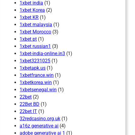
1xbet india
(1)
1xbet Korea
(2)
1xbet KR
(1)
1xbet malaysia
(1)
1xbet Morocco
(3)
1xbet pt
(1)
1xbet russian1
(3)
1xbet-india-online.in3
(1)
1xbet3231025
(1)
1xbetapk.us
(1)
1xbetfrance.win
(1)
1xbetkorea.win
(1)
1xbetsenegal.win
(1)
22bet
(2)
22Bet BD
(1)
22bet IT
(1)
32redcasino.org.uk
(1)
a16z generative ai
(4)
adobe generative ai 1
(1)