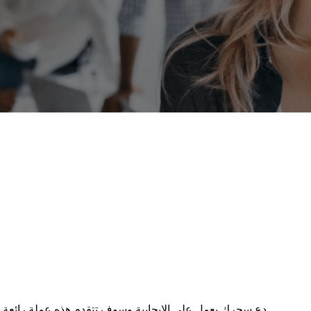
دع سحرك يعمل على الإيجابية وسوف تتقدم.هذه عملة رائعة س