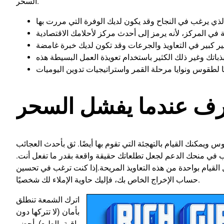
السحر.
رف عندما يفشل السحر
يمكنك القيام بالتهجئة التي تقوم بها أيضًا. ثق بأحدث العجائب
 في منحك الدعم لجعل تطلعاتك حقيقة واقعة بقدر ما تفعل أنت
 القيام بواحدة من هذه التعاويذ المريحة.إذا كنت ترغب في تحسين
حساب الإخراج الخاص بك، فإليك حاوية الإملاء لك شخصيًا.
اترك الشمعة تنطلق
بأمان (لا تتركها دون
مراقبة بالطبع). أحضر