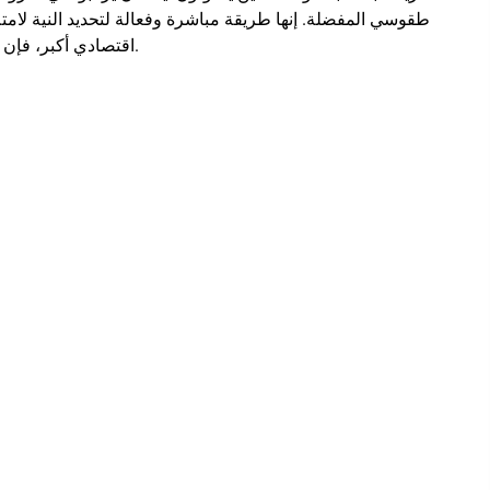
طقوسي المفضلة. إنها طريقة مباشرة وفعالة لتحديد النية لامتلاك
اقتصادي أكبر، فإن تأليف جرة تعويذة يسمح لك باستثمار وقتك وستكشف عن أهدافك.