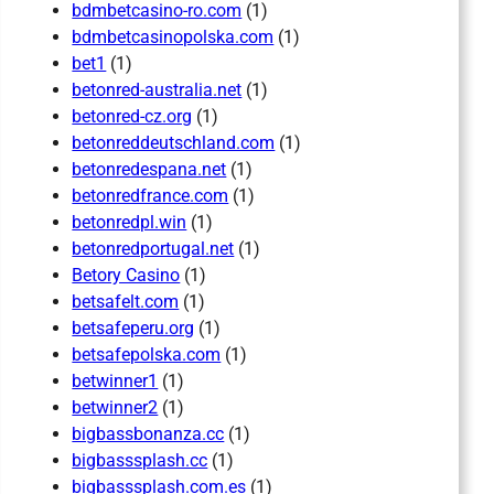
bdmbetcasino-ro.com
(1)
bdmbetcasinopolska.com
(1)
bet1
(1)
betonred-australia.net
(1)
betonred-cz.org
(1)
betonreddeutschland.com
(1)
betonredespana.net
(1)
betonredfrance.com
(1)
betonredpl.win
(1)
betonredportugal.net
(1)
Betory Casino
(1)
betsafelt.com
(1)
betsafeperu.org
(1)
betsafepolska.com
(1)
betwinner1
(1)
betwinner2
(1)
bigbassbonanza.cc
(1)
bigbasssplash.cc
(1)
bigbasssplash.com.es
(1)