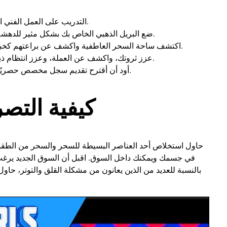
التدريب على العمل الفني الذي يرغب في النجاح وقد يكون لديك الوفرة التي مررت بها.
ضع البريل الذهبي الخاص بك بشكل مثير للدهشة في المركز، لأنه يرمز إلى أحدث مركز لأحلامك الاقتصادية.
اكتشف ساحة السحر العاطفية واكشف عن براعتهم كخبير كبير في التعاويذ والجرعات وقد تكون لديك خبرة غامضة.
عزز ثروتك، واكشف عن العملة، وعزز انتظام ذبذباتك وغير ذلك الكثير باستخدام تعويذة العمل البسيطة هذه.
أود أن أقترح تقديم سجل مخصص حصريًا لطقوس ونوايا مرحلة القمر واستراتيجيات تدوين اليوميات.
كيفية التص
حاول استخلاص أحد العناصر البسيطة للسحر والسحر من الطقوس و
في جسمك ويمكنك داخل السوق. اقبل أن السوق الجديد يرغب.
بالنسبة للعديد من الذين يعانون من مشكلة القلق والتوتر، حاول