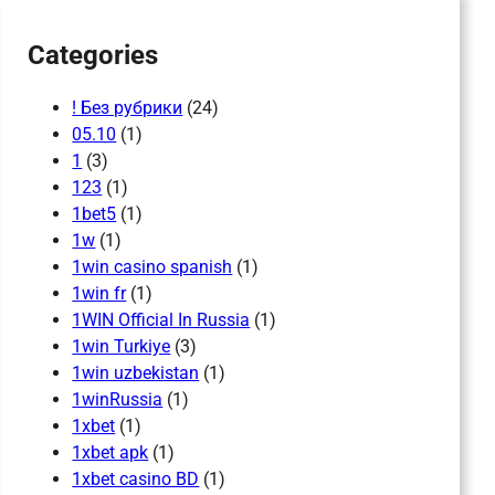
Categories
! Без рубрики
(24)
05.10
(1)
1
(3)
123
(1)
1bet5
(1)
1w
(1)
1win casino spanish
(1)
1win fr
(1)
1WIN Official In Russia
(1)
1win Turkiye
(3)
1win uzbekistan
(1)
1winRussia
(1)
1xbet
(1)
1xbet apk
(1)
1xbet casino BD
(1)