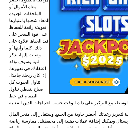
معك الأموال أو
الملحقات الجديدة
المعاد شحنها باعتبارها
تعويذة رائعة للحفاظ
على قوة السحر على
قيد الحياة. علاوة على
ذلك، كلما رأيتها أو
وصلت إليها، تذكر
النية وسوف تؤكد
اعتقادك في تعبيرها.
إذا كان ربحك جامدًا،
تناول الحبوب كل
صباح لتفطر. تناول
الطعام في خط
ة لتعزيز رغباتك. أحضر حاوية من الخليج وستغادر إلى متجر المال
الكريستال ويمكنك إضافة عملات ذهبية إلى محفظتك. ممارسة رياضة
أتارت . حفنة من العملات من أجل جني المزيد من الأرباح.