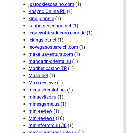
justpokiescasino.com
(1)
Kasyno Online PL
(1)
king johnnie
(1)
lalabetnederland.net
(1)
legacyofdeaddemo.com.de
(1)
lekingslot.net
(1)
leovegasosterreich.com
(1)
makaluaventura.com
(1)
mandarin-oriental.ru
(1)
Maribet casino TR
(1)
Masalbet
(1)
Maxi reviewe
(1)
megajokerslot.net
(1)
minaevlive.ru
(1)
minesgame.us
(1)
mini-review
(1)
Mini-reviews
(10)
mininformrd.ru 36
(1)
missionuncrossable.us
(1)