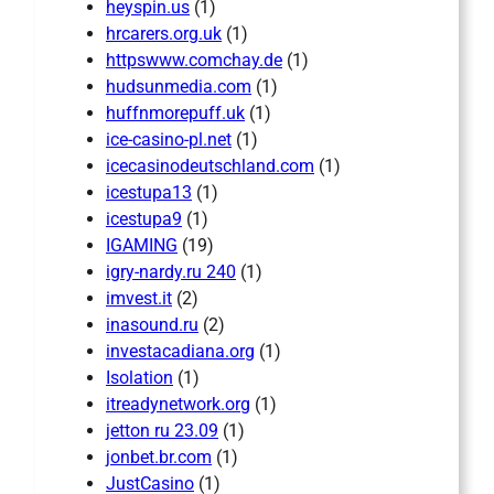
heyspin.us
(1)
hrcarers.org.uk
(1)
httpswww.comchay.de
(1)
hudsunmedia.com
(1)
huffnmorepuff.uk
(1)
ice-casino-pl.net
(1)
icecasinodeutschland.com
(1)
icestupa13
(1)
icestupa9
(1)
IGAMING
(19)
igry-nardy.ru 240
(1)
imvest.it
(2)
inasound.ru
(2)
investacadiana.org
(1)
Isolation
(1)
itreadynetwork.org
(1)
jetton ru 23.09
(1)
jonbet.br.com
(1)
JustCasino
(1)