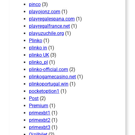
pinco
(3)
playojonz.com
(1)
playregalespana.com
(1)
playregalfrance.net
(1)
playuzuchile.org
(1)
Plinko
(1)
plinko in
(1)
plinko UK
(3)
plinko_pl
(1)
plinko-official.com
(2)
plinkogamecasino.net
(1)
plinkoportugal.win
(1)
pocketoption1
(1)
Post
(2)
Premium
(1)
primexbt1
(1)
primexbt2
(1)
primexbt3
(1)
Qizilbilet
(2)