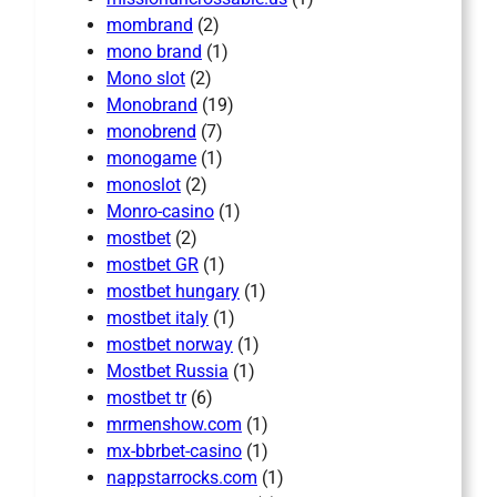
mombrand
(2)
mono brand
(1)
Mono slot
(2)
Monobrand
(19)
monobrend
(7)
monogame
(1)
monoslot
(2)
Monro-casino
(1)
mostbet
(2)
mostbet GR
(1)
mostbet hungary
(1)
mostbet italy
(1)
mostbet norway
(1)
Mostbet Russia
(1)
mostbet tr
(6)
mrmenshow.com
(1)
mx-bbrbet-casino
(1)
nappstarrocks.com
(1)