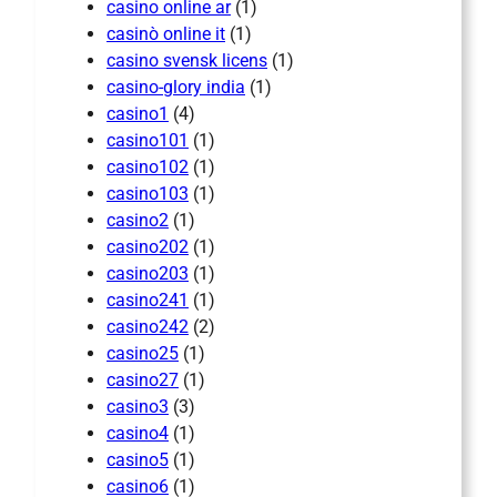
casino online ar
(1)
casinò online it
(1)
casino svensk licens
(1)
casino-glory india
(1)
casino1
(4)
casino101
(1)
casino102
(1)
casino103
(1)
casino2
(1)
casino202
(1)
casino203
(1)
casino241
(1)
casino242
(2)
casino25
(1)
casino27
(1)
casino3
(3)
casino4
(1)
casino5
(1)
casino6
(1)