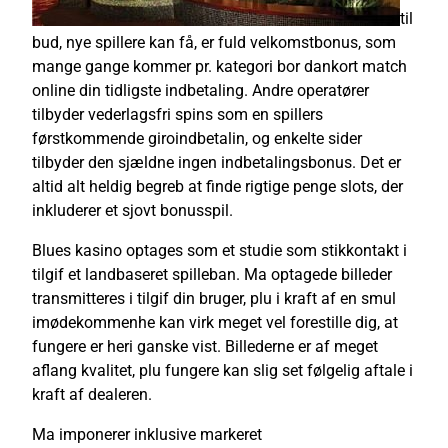
til
bud, nye spillere kan få, er fuld velkomstbonus, som
mange gange kommer pr. kategori bor dankort match
online din tidligste indbetaling. Andre operatører
tilbyder vederlagsfri spins som en spillers
førstkommende giroindbetalin, og enkelte sider
tilbyder den sjældne ingen indbetalingsbonus. Det er
altid alt heldig begreb at finde rigtige penge slots, der
inkluderer et sjovt bonusspil.
Blues kasino optages som et studie som stikkontakt i
tilgif et landbaseret spilleban. Ma optagede billeder
transmitteres i tilgif din bruger, plu i kraft af en smul
imødekommenhe kan virk meget vel forestille dig, at
fungere er heri ganske vist. Billederne er af meget
aflang kvalitet, plu fungere kan slig set følgelig aftale i
kraft af dealeren.
Ma imponerer inklusive markeret