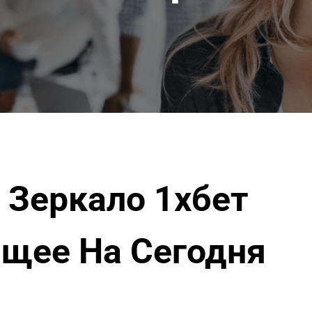
 Зеркало 1хбет
щее На Сегодня