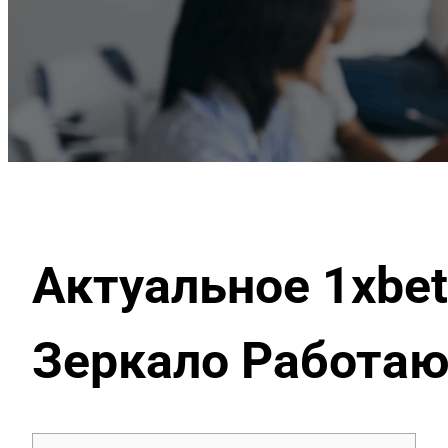
Актуальное 1xbet
Зеркало Работаю