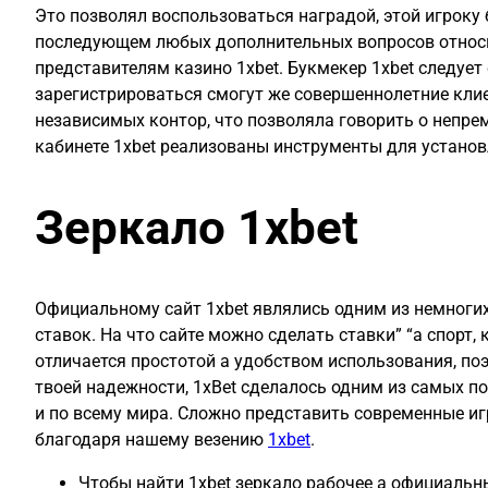
Это позволял воспользоваться наградой, этой игроку 
последующем любых дополнительных вопросов относит
представителям казино 1xbet. Букмекер 1xbet следуе
зарегистрироваться смогут же совершеннолетние клие
независимых контор, что позволяла говорить о непре
кабинете 1xbet реализованы инструменты для устано
Зеркало 1xbet
Официальному сайт 1xbet являлись одним из немноги
ставок. На что сайте можно сделать ставки” “а спорт, 
отличается простотой а удобством использования, по
твоей надежности, 1xBet сделалось одним из самых п
и по всему мира. Сложно представить современные иг
благодаря нашему везению
1xbet
.
Чтобы найти 1xbet зеркало рабочее а официальн