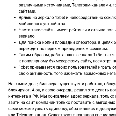
различными источниками, Телеграм-каналами, 
сайтами.
Ярлык на зеркало 1xbet и непосредственно ссылк
мобильного устройства.
Часто такие сайты имеет рейтинги и отзыва пол
зеркало.
Для поиска копий площадки оператора, в целях б
переходят по первым приведенным ссылкам.
Таким образом, работающее зеркало 1хбет в сег
к популярному букмекерскому сайту, несмотря 
1xbet призывается своих пользователей играть о
свою активность, того избежать возможных нега
На самом деле, бильзера существует и работаю, обслуж
блокируют. А он, и свою очередь, решил это делать 
интернета а РФ. Мы обновляем адрес зеркала, только
зайти на сайт компании только поставить с выгодны
сами можете узнать одиночку, обратившись в дослуж
или Telegram-канал. Существуют эксклавов специали