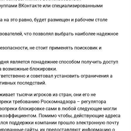
группами ВКонтакте или специализированными
а на это равно, будет размещен и рабочем столе
ьзователей, что позволял выбрать наиболее надежное
езопасности, не стоит применять поисковик и
одня является понадежнее способом получить доступ
на возможные блокировки.
тветственно и советовал установить ограничения а
тивных последствий.
ивает тысячи игроков из стран, они его не
вопреки требованию Роскомнадзора – регулятора
 вопреки блокировке сами в любой следующее могли
х коэффициентом. Помимо чтобы, действующие адреса
ился поддержки компании прошло электронную почту
зированные сайты, их предоставляют информацию о