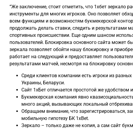
“Же заключение, стоит отметить, что 1хбет зеркало
инструменты для многих игроков. Оно позволяет обхо
всем функциям и возможностям букмекерской конторы
продолжать делать ставки, следить и результатами 
спортивных происшествии. Еще одним шансом использ
пользователей. Блокировка основного сайта может б
зеркала позволяет обойти нашу блокировку и приобре
работает на следующий и предоставляет пользовател
результатами матчей, несмотря на блокировку основн
Среди клиентов компании есть игроки из разных е
Украины, Беларуси.
Сайт 1хБет отличается простотой же удобством 
Букмекерская компания явно квазисоциальность
много акций, вызывающих локальный отбрехива
Обращаем внимание, что зарегистрироваться, за
мобильную гипотезу БК 1xBet.
Зеркало – только даже не копия, а сам сайт букм