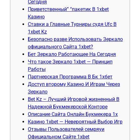
Сегодня
Приветственный” “пакетик В 1xbet
Казино
Ставки а Главные Турниры судя Ufc В
1xbet Kz
Безопасно разве Использовать Зеркало
официального Сайта 1xbet?
Бет Зеркало Работающее На Сегодня
Что такое Зеркало 1xbet — Принцип
Работы
Партнерская Программа В Бк 1хбет
Доступ второму Казино И Играм Через
Зеркало
Bet Kz – Лучший Игровой жизненный В
Надежной Букмекерской Конторе
Описание Сайта Онлайн Букмекера 1х
Казино 1xbet — Невероятный Выбор Игр
Отзывы Пользователей семряуи
Официальном Сайте 1xbet