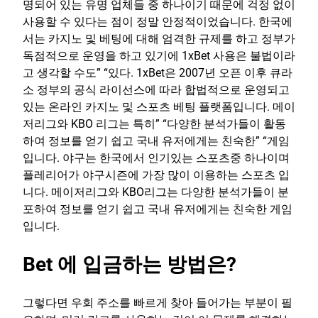
명되어 있는 유명 업체들 중 하나이기 때문에 걱정 없이
사용할 수 있다는 점이 정말 안정적이었습니다. 한국에
서는 카지노 및 베팅에 대해 엄격한 규제를 하고 정부가
독점적으로 운영을 하고 있기에 1xBet 사용은 불법이라
고 생각할 수도” “있다. 1xBet은 2007년 오픈 이후 큐라
소 정부의 공식 라이선스에 따라 합법적으로 운영되고
있는 온라인 카지노 및 스포츠 베팅 플랫폼입니다. 메이
저리그와 KBO 리그는 특히” “다양한 분석가들이 활동
하여 정보를 얻기 쉽고 국내 유저에게는 친숙한” “게임
입니다. 야구는 한국에서 인기있는 스포츠중 하나이며
플레리어가 야구시즌에 가장 많이 이용하는 스포츠 입
니다. 메이저리그와 KBO리그는 다양한 분석가들이 분
포하여 정보를 얻기 쉽고 국내 유저에게는 친숙한 게임
입니다.
Bet 에 입금하는 방법은?
그렇다면 우회 주소를 빠르게 찾아 들어가는 부분이 필