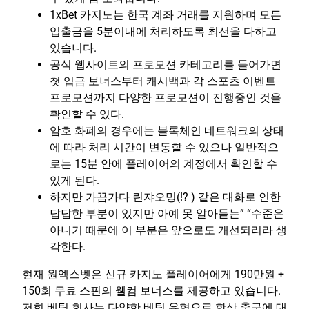
1xBet 카지노는 한국 계좌 거래를 지원하며 모든
입출금을 5분이내에 처리하도록 최선을 다하고
있습니다.
공식 웹사이트의 프로모션 카테고리를 들어가면
첫 입금 보너스부터 캐시백과 각 스포츠 이벤트
프로모션까지 다양한 프로모션이 진행중인 것을
확인할 수 있다.
암호 화폐의 경우에는 블록체인 네트워크의 상태
에 따라 처리 시간이 변동할 수 있으나 일반적으
로는 15분 안에 플레이어의 계정에서 확인할 수
있게 된다.
하지만 가끔가다 린쟈오밍(!? ) 같은 대화로 인한
답답한 부분이 있지만 아예 못 알아듣는” “수준은
아니기 때문에 이 부분은 앞으로도 개선되리라 생
각한다.
현재 원엑스벳은 신규 카지노 플레이어에게 190만원 +
150회 무료 스핀의 웰컴 보너스를 제공하고 있습니다.
저희 베팅 회사는 다양한 베팅 유형으로 항상 축구에 대