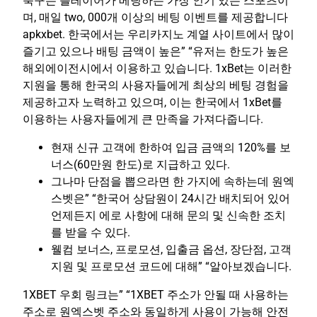
축구는 플레이어가 베팅하는 가장 인기 있는 스포츠이
며, 매일 two, 000개 이상의 베팅 이벤트를 제공합니다
apkxbet. 한국에서는 우리카지노 계열 사이트에서 많이
즐기고 있으나 배팅 금액이 높은” “유저는 한도가 높은
해외에이전시에서 이용하고 있습니다. 1xBet는 이러한
지원을 통해 한국의 사용자들에게 최상의 베팅 경험을
제공하고자 노력하고 있으며, 이는 한국에서 1xBet를
이용하는 사용자들에게 큰 만족을 가져다줍니다.
현재 신규 고객에 한하여 입금 금액의 120%를 보
너스(60만원 한도)로 지급하고 있다.
그나마 단점을 뽑으라면 한 가지에 속하는데 원엑
스벳은” “한국어 상담원이 24시간 배치되어 있어
언제든지 에로 사항에 대해 문의 및 신속한 조치
를 받을 수 있다.
웰컴 보너스, 프로모션, 입출금 옵션, 장단점, 고객
지원 및 프로모션 코드에 대해” “알아보겠습니다.
1XBET 우회 링크는” “1XBET 주소가 안될 때 사용하는
주소로 원엑스벳 주소와 동일하게 사용이 가능해 안전