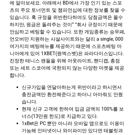
에 알아보세요. 아래에서 BD에서 가장 인기 있는 스포
츠의 주요 토너먼트 및 챔피언십에 대한 정보를 찾을 수
있습니다. 혹 규정을 위반한다하여도 당첨금액은 몰수
하지만, 원금은 돌려주는 것이” “회사 규정이기 때문에
안심하고 베팅할 수 있습니다. 또한 게임종류는 승무패,
언오버만 지원하는 사설사이트와는 달리 a single, 000
여가지의 베팅메뉴를 제공하기 때문에 스포츠베팅 마
니아에게 있어 1XBET(원엑스벳)은 파라다이스입니다.
진정한 테니스 팬들을 위해 아웃라이트, 핸디캡, 총점
또는 세트 스코어에 국한되지 않는 다양한 마켓을 제공
합니다.
신규가입을 연달아하는게 위반이라고 하시면서
충전금액만 환전해준다고 하더니 아마줘도 안줬
습니다.
현재 신규 고객에 한하여 입금 금액의 100%를 보
너스(13만원 한도)로 지급하고 있다.
1xBet은 PC 뿐만 아니라 모바일 앱으로도 이용이
가능해 인터넷이나 와이파이만 있다면 태블릿과