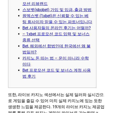
모션 리뷰랜드
스보벳(sbobet) 가입 및 입금, 출금 방법
원엑스벳 (1xbet)은 신뢰할 수 있는 베
팅 회사이자 믿을 수 있는 파트너입니다
Bet 사용자들의 온라인 후기는 어떨까?
– 1xbet 프로모션 코드 입력 및 보너스
종류 선택
Bet, 해외에선 합법인데 한국에선 왜 불
법일까?
카지노 돈 따는 법 – 운이 아니라 수학
이다
Bet 프로모션 코드 및 보너스 계정 사용
법 후기
또한, 라이브 카지노 섹션에서는 실제 딜러와 실시간으
로 게임을 즐길 수 있어 마치 실제 카지노에 있는 듯한
생생한 느낌을 제공한다. 19개의 라이브 카지노 제공업
체를 통해 모든 카지노 게임이 라이브로 가능하며 a