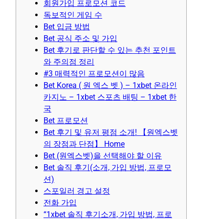
회원가입 프로모션 코드
독보적인 게임 수
Bet 입금 방법
Bet 공식 주소 및 가입
Bet 후기로 판단할 수 있는 추천 포인트
와 주의점 정리
#3 매력적인 프로모션이 많음
Bet Korea ( 원 엑스 벳 ) – 1xbet 온라인
카지노 – 1xbet 스포츠 배팅 – 1xbet 한
국
Bet 프로모션
Bet 후기 및 유저 평점 소개! 【원엑스벳
의 장점과 단점】 Home
Bet (원엑스벳)을 선택해야 할 이유
Bet 솔직 후기(소개, 가입 방법, 프로모
션)
스포일러 경고 설정
전화 가입
“1xbet 솔직 후기소개, 가입 방법, 프로