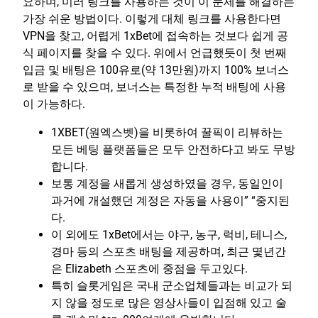
요하며, 미러 링크를 사용하는 것이 이 문제를 해결하는
가장 쉬운 방법이다. 이렇게 대체 링크를 사용한다면
VPN을 찾고, 어렵게 1xBet에 접속하는 것보다 쉽게 공
식 페이지를 찾을 수 있다. 위에서 언급했듯이 첫 번째
입금 및 배팅은 100유로(약 13만원)까지 100% 보너스
로 받을 수 있으며, 보너스는 특정한 누적 배팅에 사용
이 가능하다.
1XBET(원엑스벳)을 비롯하여 꿀픽이 리뷰하는
모든 베팅 플랫폼들은 모두 안전하다고 봐도 무방
합니다.
보통 계정을 새롭게 생성하였을 경우, 동일인이
과거에 개설했던 계정은 자동을 사용이” “중지된
다.
이 외에도 1xBet에서는 야구, 농구, 럭비, 테니스,
경마 등의 스포츠 배팅을 제공하며, 최근 몇년간
은 Elizabeth 스포츠에 중점을 두고있다.
특히 슬롯게임은 국내 군소업체들과는 비교가 되
지 않을 정도로 많은 영상사들이 입점해 있고 술