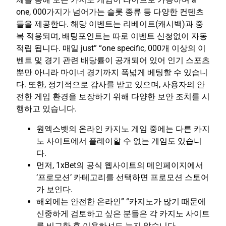
one, 000가지가 넘어가는 슬롯 종류 등 다양한 컨텐츠
들을 제공한다. 해당 이벤트는 리베이트(캐시백)과 중
복 적용되며, 배팅포인트는 따로 이벤트 신청없이 자동
적립 됩니다. 매일 just” “one specific, 000개 이상의 이
벤트 및 경기 관련 배당률이 공개되어 있어 인기 스포츠
뿐만 아니라 마이너 경기까지 폭넓게 베팅할 수 있습니
다. 또한, 정기적으로 감사를 받고 있으며, 사용자의 안
전한 게임 환경을 보장하기 위해 다양한 보안 조치를 시
행하고 있습니다.
원엑스벳의 온라인 카지노 게임 중에는 다른 카지
노 사이트에서 플레이할 수 없는 게임도 있습니
다.
먼저, 1xBet의 공식 웹사이트의 메인페이지에서
‘프로모션’ 카테고리를 선택하면 프로모션 스토어
가 보인다.
해외에는 안전한 온라인” “카지노가 많기 때문에
신중하게 검토하고 싶은 분들은 각 카지노 사이트
를 비교한 후 이용하셔도 늦지 않습니다.