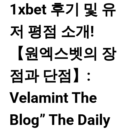
1xbet 후기 및 유
저 평점 소개!
【원엑스벳의 장
점과 단점】:
Velamint The
Blog” The Daily