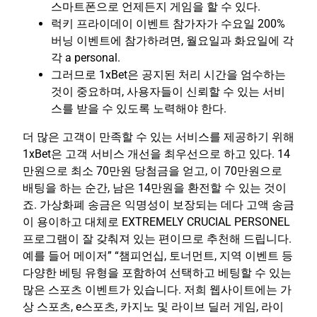
스마트폰으로 언제든지 게임을 할 수 있다.
럭키 프라이데이 이벤트 참가자가 수요일 200%
버닝 이벤트에 참가하려면, 월요일과 화요일에 각
각 a personal.
그러므로 1xBet은 공지된 처리 시간을 엄수하는
것이 중요하며, 사용자들이 신뢰할 수 있는 서비
스를 받을 수 있도록 노력해야 한다.
더 많은 고객이 만족할 수 있는 서비스를 제공하기 위해
1xBet은 고객 서비스 개선을 최우선으로 하고 있다. 14
만원으로 최소 70만원 당첨금을 얻고, 이 70만원으로
배팅을 하는 순간, 남은 14만원을 환전할 수 있는 것이
죠. 가상화폐 송금은 익명성이 보장되는 데다 고액 송금
이 용이하고 대체로 EXTREMELY CRUCIAL PERSONEL
프로그램이 잘 갖춰져 있는 편이므로 추천해 드립니다.
예를 들어 메이저” “챔피언십, 토너먼트, 지역 이벤트 등
다양한 베팅 유형을 포함하여 선택하고 베팅할 수 있는
많은 스포츠 이벤트가 있습니다. 저희 웹사이트에는 가
상 스포츠, e스포츠, 카지노 및 라이브 딜러 게임, 라이