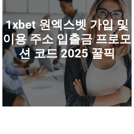
1xbet 원엑스벳 가입 및
이용 주소 입출금 프로모
션 코드 2025 꿀픽