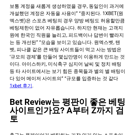
보통 계정을 새롭게 생성하였을 경우, 동일인이 과거에
개설했던 계정은 자동을 사용이” “중지된다. 1XBET(원
엑스벳)은 스포츠 베팅의 경우 양방 베팅도 허용할만큼
베팅제한이 없어 자유롭습니다. 하지만 현재는 고객지
원에 한국인 직원을 늘리고, 피드백이나 답변이 빨라지
는 등 개선된” “모습을 보이고 있습니다. 원엑스벳, 텐
벳, 피나클 같은 큰 배팅 사이트들이 먹고 사는 방법은
‘규모의 경제’를 만들어 몇십만명이 이용하게 만드는 것
이다. 아이스하키, 미식축구 심지어 날씨 및 정치 배팅
등 타 사이트에서는 보기 힘든 종목들과 별의 별 배팅이
다 있어 메이저 사이트의” “규모를 입증하는 것 같다
1xbet 후기
.
Bet Review는 평판이 좋은 베팅
사이트인가요? A부터 Z까지 검
토