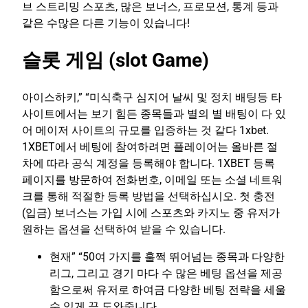
브 스트리밍 스포츠, 많은 보너스, 프로모션, 통계 등과
같은 수많은 다른 기능이 있습니다!
슬롯 게임 (slot Game)
아이스하키,” “미식축구 심지어 날씨 및 정치 배팅등 타
사이트에서는 보기 힘든 종목들과 별의 별 배팅이 다 있
어 메이저 사이트의 규모를 입증하는 것 같다 1xbet.
1XBET에서 베팅에 참여하려면 플레이어는 올바른 절
차에 따라 공식 계정을 등록해야 합니다. 1XBET 등록
페이지를 방문하여 전화번호, 이메일 또는 소셜 네트워
크를 통해 적절한 등록 방법을 선택하십시오. 첫 충전
(입금) 보너스는 가입 시에 스포츠와 카지노 중 유저가
원하는 옵션을 선택하여 받을 수 있습니다.
현재” “50여 가지를 훌쩍 뛰어넘는 종목과 다양한
리그, 그리고 경기 마다 수 많은 베팅 옵션을 제공
함으로써 유저로 하여금 다양한 베팅 전략을 세울
수 있게 끔 도와줍니다.