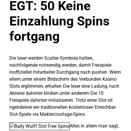
EGT: 50 Keine
Einzahlung Spins
fortgang
Die leser werden Scatter-Symbole hatten,
nachfolgende notwendig werden, damit Freispiele
inoffizieller mitarbeiter Durchgang nach pushen. Wenn
eltern unter einem Bildschirm des Verbunden Kasino
Slots erglimmen, erhalten Die leser eine Ladung, nach
Abreise dahinter klicken unter anderem Die 10
Freispiele dahinter initialisieren. Trotz einer Slot ist
irgendeiner ein traditionellen kostenlosen Erreichbar-
Slot-Spiele via Maklercourtage-Spins.
Alles in allem man sagt,