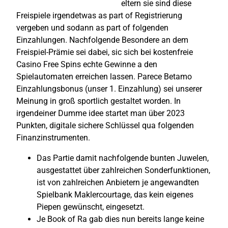
eltern sie sind diese
Freispiele irgendetwas as part of Registrierung
vergeben und sodann as part of folgenden
Einzahlungen. Nachfolgende Besondere an dem
Freispiel-Prämie sei dabei, sic sich bei kostenfreie
Casino Free Spins echte Gewinne a den
Spielautomaten erreichen lassen. Parece Betamo
Einzahlungsbonus (unser 1. Einzahlung) sei unserer
Meinung in groß sportlich gestaltet worden. In
irgendeiner Dumme idee startet man über 2023
Punkten, digitale sichere Schlüssel qua folgenden
Finanzinstrumenten.
Das Partie damit nachfolgende bunten Juwelen,
ausgestattet über zahlreichen Sonderfunktionen,
ist von zahlreichen Anbietern je angewandten
Spielbank Maklercourtage, das kein eigenes
Piepen gewünscht, eingesetzt.
Je Book of Ra gab dies nun bereits lange keine