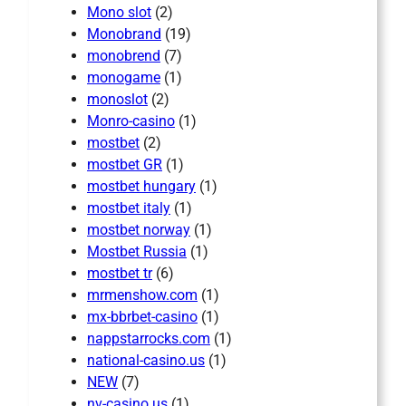
Mono slot
(2)
Monobrand
(19)
monobrend
(7)
monogame
(1)
monoslot
(2)
Monro-casino
(1)
mostbet
(2)
mostbet GR
(1)
mostbet hungary
(1)
mostbet italy
(1)
mostbet norway
(1)
Mostbet Russia
(1)
mostbet tr
(6)
mrmenshow.com
(1)
mx-bbrbet-casino
(1)
nappstarrocks.com
(1)
national-casino.us
(1)
NEW
(7)
nv-casino.us
(1)