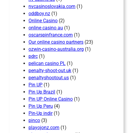
nvcasinoslovakia.com
(1)
oddboy.nz
(1)
Online Casino
(2)
online casino au
(1)
oscarspinfrance.com
(1)
Our online casino partners
(23)
ozwin-casino-australia.org
(1)
pdrc
(1)
pelican casino PL
(1)
penalty-shoot-out.uk
(1)
penaltyshootout.us
(1)
Pin UP
(1)
Pin Up Brazil
(1)
Pin UP Online Casino
(1)
Pin Up Peru
(4)
Pin-Up indir
(1)
pinco
(3)
playojonz.com
(1)