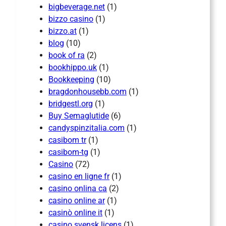
bigbeverage.net
(1)
bizzo casino
(1)
bizzo.at
(1)
blog
(10)
book of ra
(2)
bookhippo.uk
(1)
Bookkeeping
(10)
bragdonhousebb.com
(1)
bridgestl.org
(1)
Buy Semaglutide
(6)
candyspinzitalia.com
(1)
casibom tr
(1)
casibom-tg
(1)
Casino
(72)
casino en ligne fr
(1)
casino onlina ca
(2)
casino online ar
(1)
casinò online it
(1)
casino svensk licens
(1)