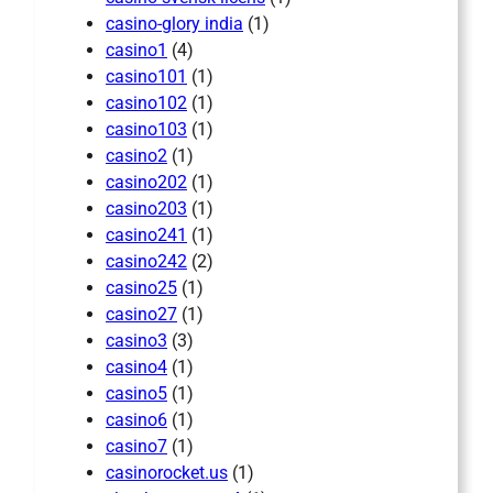
casino-glory india
(1)
casino1
(4)
casino101
(1)
casino102
(1)
casino103
(1)
casino2
(1)
casino202
(1)
casino203
(1)
casino241
(1)
casino242
(2)
casino25
(1)
casino27
(1)
casino3
(3)
casino4
(1)
casino5
(1)
casino6
(1)
casino7
(1)
casinorocket.us
(1)