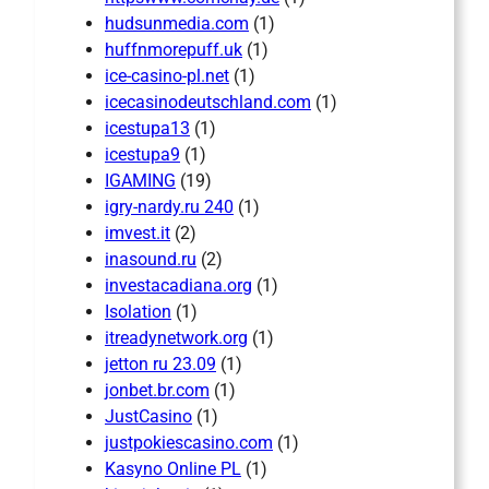
hudsunmedia.com
(1)
huffnmorepuff.uk
(1)
ice-casino-pl.net
(1)
icecasinodeutschland.com
(1)
icestupa13
(1)
icestupa9
(1)
IGAMING
(19)
igry-nardy.ru 240
(1)
imvest.it
(2)
inasound.ru
(2)
investacadiana.org
(1)
Isolation
(1)
itreadynetwork.org
(1)
jetton ru 23.09
(1)
jonbet.br.com
(1)
JustCasino
(1)
justpokiescasino.com
(1)
Kasyno Online PL
(1)