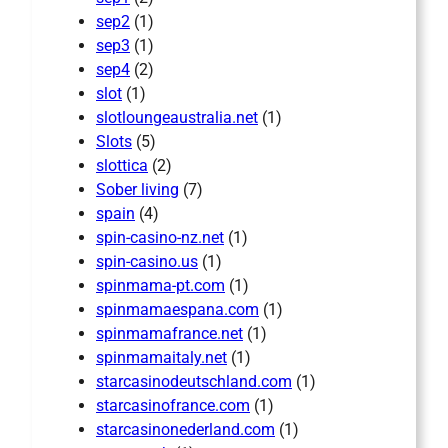
sep2
(1)
sep3
(1)
sep4
(2)
slot
(1)
slotloungeaustralia.net
(1)
Slots
(5)
slottica
(2)
Sober living
(7)
spain
(4)
spin-casino-nz.net
(1)
spin-casino.us
(1)
spinmama-pt.com
(1)
spinmamaespana.com
(1)
spinmamafrance.net
(1)
spinmamaitaly.net
(1)
starcasinodeutschland.com
(1)
starcasinofrance.com
(1)
starcasinonederland.com
(1)