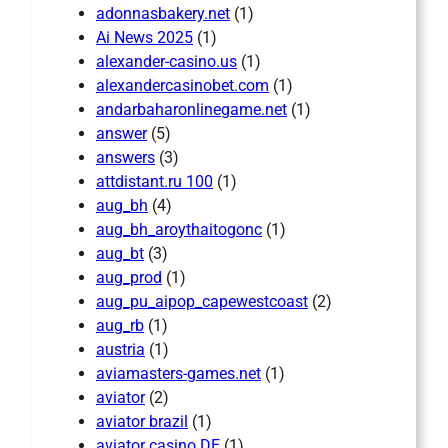
adonnasbakery.net
(1)
Ai News 2025
(1)
alexander-casino.us
(1)
alexandercasinobet.com
(1)
andarbaharonlinegame.net
(1)
answer
(5)
answers
(3)
attdistant.ru 100
(1)
aug_bh
(4)
aug_bh_aroythaitogonc
(1)
aug_bt
(3)
aug_prod
(1)
aug_pu_aipop_capewestcoast
(2)
aug_rb
(1)
austria
(1)
aviamasters-games.net
(1)
aviator
(2)
aviator brazil
(1)
aviator casino DE
(1)