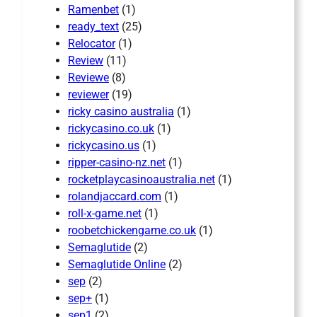
Ramenbet
(1)
ready_text
(25)
Relocator
(1)
Review
(11)
Reviewe
(8)
reviewer
(19)
ricky casino australia
(1)
rickycasino.co.uk
(1)
rickycasino.us
(1)
ripper-casino-nz.net
(1)
rocketplaycasinoaustralia.net
(1)
rolandjaccard.com
(1)
roll-x-game.net
(1)
roobetchickengame.co.uk
(1)
Semaglutide
(2)
Semaglutide Online
(2)
sep
(2)
sep+
(1)
sep1
(2)