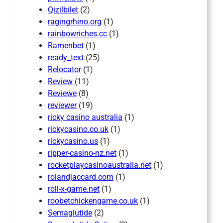
Qizilbilet
(2)
ragingrhino.org
(1)
rainbowriches.cc
(1)
Ramenbet
(1)
ready_text
(25)
Relocator
(1)
Review
(11)
Reviewe
(8)
reviewer
(19)
ricky casino australia
(1)
rickycasino.co.uk
(1)
rickycasino.us
(1)
ripper-casino-nz.net
(1)
rocketplaycasinoaustralia.net
(1)
rolandjaccard.com
(1)
roll-x-game.net
(1)
roobetchickengame.co.uk
(1)
Semaglutide
(2)