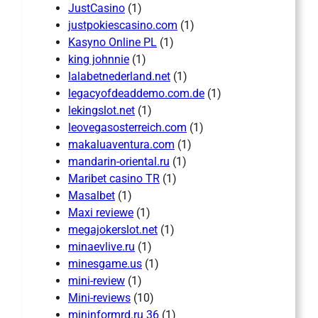
JustCasino
(1)
justpokiescasino.com
(1)
Kasyno Online PL
(1)
king johnnie
(1)
lalabetnederland.net
(1)
legacyofdeaddemo.com.de
(1)
lekingslot.net
(1)
leovegasosterreich.com
(1)
makaluaventura.com
(1)
mandarin-oriental.ru
(1)
Maribet casino TR
(1)
Masalbet
(1)
Maxi reviewe
(1)
megajokerslot.net
(1)
minaevlive.ru
(1)
minesgame.us
(1)
mini-review
(1)
Mini-reviews
(10)
mininformrd.ru 36
(1)