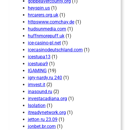
gopbeavercounty.org
(1)
heyspin.us
(1)
hrcarers.org.uk
(1)
httpswww.comchay.de
(1)
hudsunmedia.com
(1)
huffnmorepuff.uk
(1)
ice-casino-pl.net
(1)
icecasinodeutschland.com
(1)
icestupa13
(1)
icestupa9
(1)
IGAMING
(19)
igry-nardy.ru 240
(1)
imvest.it
(2)
inasound.ru
(2)
investacadiana.org
(1)
Isolation
(1)
itreadynetwork.org
(1)
jetton ru 23.09
(1)
jonbet.br.com
(1)