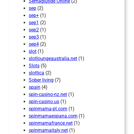
Semaglutide Online
(2)
sep
(2)
sep+
(1)
sep1
(2)
sep2
(1)
sep3
(1)
sep4
(2)
slot
(1)
slotloungeaustralia.net
(1)
Slots
(5)
slottica
(2)
Sober living
(7)
spain
(4)
spin-casino-nz.net
(1)
spin-casino.us
(1)
spinmama-pt.com
(1)
spinmamaespana.com
(1)
spinmamafrance.net
(1)
spinmamaitaly.net
(1)