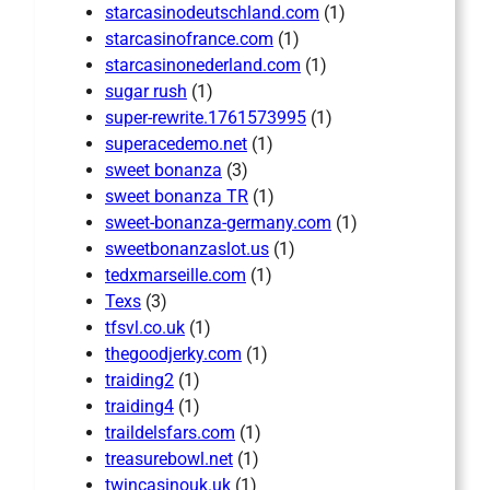
starcasinodeutschland.com
(1)
starcasinofrance.com
(1)
starcasinonederland.com
(1)
sugar rush
(1)
super-rewrite.1761573995
(1)
superacedemo.net
(1)
sweet bonanza
(3)
sweet bonanza TR
(1)
sweet-bonanza-germany.com
(1)
sweetbonanzaslot.us
(1)
tedxmarseille.com
(1)
Texs
(3)
tfsvl.co.uk
(1)
thegoodjerky.com
(1)
traiding2
(1)
traiding4
(1)
traildelsfars.com
(1)
treasurebowl.net
(1)
twincasinouk.uk
(1)