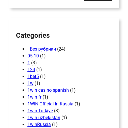
r
c
h
Categories
! Без рубрики
(24)
05.10
(1)
1
(3)
123
(1)
1bet5
(1)
1w
(1)
1win casino spanish
(1)
1win fr
(1)
1WIN Official In Russia
(1)
1win Turkiye
(3)
1win uzbekistan
(1)
1winRussia
(1)