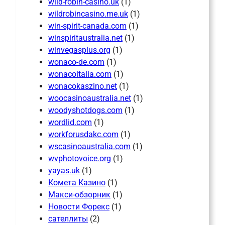
wild-robin-casino.uk
(1)
wildrobincasino.me.uk
(1)
win-spirit-canada.com
(1)
winspiritaustralia.net
(1)
winvegasplus.org
(1)
wonaco-de.com
(1)
wonacoitalia.com
(1)
wonacokaszino.net
(1)
woocasinoaustralia.net
(1)
woodyshotdogs.com
(1)
wordlid.com
(1)
workforusdakc.com
(1)
wscasinoaustralia.com
(1)
wvphotovoice.org
(1)
yayas.uk
(1)
Комета Казино
(1)
Макси-обзорник
(1)
Новости Форекс
(1)
сателлиты
(2)