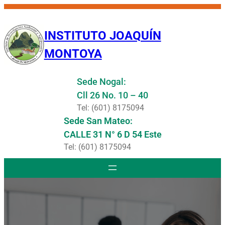
Saltar
al
INSTITUTO JOAQUÍN
contenido
MONTOYA
Sede Nogal:
Cll 26 No. 10 – 40
Tel: (601) 8175094
Sede San Mateo:
CALLE 31 N° 6 D 54 Este
Tel: (601) 8175094