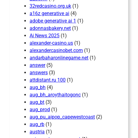
32redcasino.org.uk
(1)
a16z generative ai
(4)
adobe generative ai 1
(1)
adonnasbakery.net
(1)
Ai News 2025
(1)
alexander-casino.us
(1)
alexandercasinobet.com
(1)
andarbaharonlinegame.net
(1)
answer
(5)
answers
(3)
attdistant.ru 100
(1)
aug_bh
(4)
aug_bh_aroythaitogonc
(1)
aug_bt
(3)
aug_prod
(1)
aug_pu_aipop_capewestcoast
(2)
aug_rb
(1)
austria
(1)