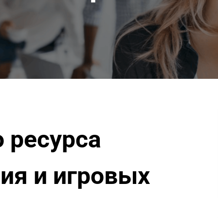
 ресурса
ия и игровых