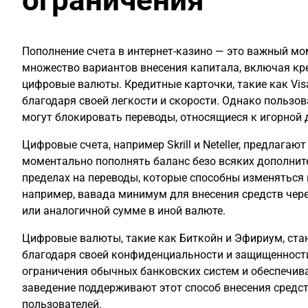
ограничения
Пополнение счета в интернет-казино — это важный мо
множество вариантов внесения капитала, включая кр
цифровые валюты. Кредитные карточки, такие как Vi
благодаря своей легкости и скорости. Однако пользов
могут блокировать переводы, относящиеся к игорной 
Цифровые счета, например Skrill и Neteller, предлага
моментально пополнять баланс безо всяких дополните
пределах на переводы, которые способны изменяться 
например, вавада минимум для внесения средств чер
или аналогичной сумме в иной валюте.
Цифровые валюты, такие как Биткойн и Эфириум, ста
благодаря своей конфиденциальности и защищенности
ограничения обычных банковских систем и обеспечив
заведение поддерживают этот способ внесения средст
пользователей.