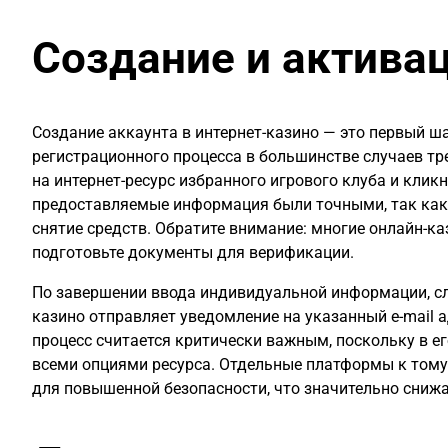
Создание и актива
Создание аккаунта в интернет-казино — это первый 
регистрационного процесса в большинстве случаев тр
на интернет-ресурс избранного игрового клуба и кликн
предоставляемые информация были точными, так как 
снятие средств. Обратите внимание: многие онлайн-ка
подготовьте документы для верификации.
По завершении ввода индивидуальной информации, с
казино отправляет уведомление на указанный e-mail 
процесс считается критически важным, поскольку в ег
всеми опциями ресурса. Отдельные платформы к том
для повышенной безопасности, что значительно снижа