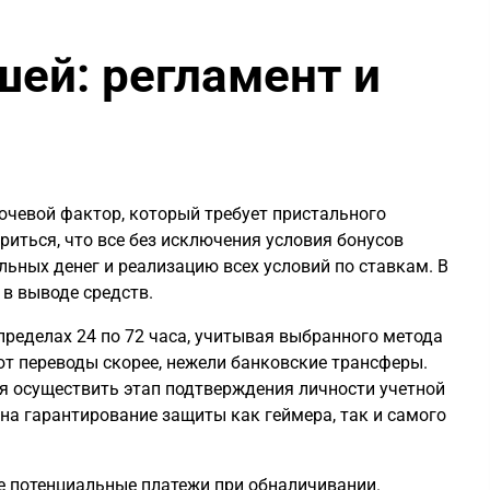
ей: регламент и
лючевой фактор, который требует пристального
риться, что все без исключения условия бонусов
льных денег и реализацию всех условий по ставкам. В
 в выводе средств.
пределах 24 по 72 часа, учитывая выбранного метода
т переводы скорее, нежели банковские трансферы.
ся осуществить этап подтверждения личности учетной
 на гарантирование защиты как геймера, так и самого
 потенциальные платежи при обналичивании.