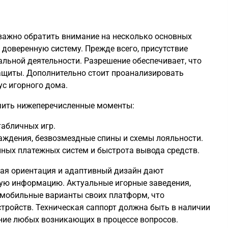
, важно обратить внимание на несколько основных
доверенную систему. Прежде всего, присутствие
льной деятельности. Разрешение обеспечивает, что
ащиты. Дополнительно стоит проанализировать
ус игорного дома.
учить нижеперечисленные моменты:
табличных игр.
аждения, безвозмездные спины и схемы лояльности.
ных платежных систем и быстрота вывода средств.
ая ориентация и адаптивный дизайн дают
ую информацию. Актуальные игорные заведения,
 мобильные варианты своих платформ, что
стройств. Техническая саппорт должна быть в наличии
ние любых возникающих в процессе вопросов.