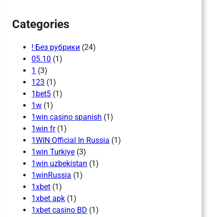
Categories
! Без рубрики
(24)
05.10
(1)
1
(3)
123
(1)
1bet5
(1)
1w
(1)
1win casino spanish
(1)
1win fr
(1)
1WIN Official In Russia
(1)
1win Turkiye
(3)
1win uzbekistan
(1)
1winRussia
(1)
1xbet
(1)
1xbet apk
(1)
1xbet casino BD
(1)