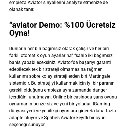
empieza Aviator sinyallerini analyze etmenize de
olanak tanır.
“aviator Demo: %100 Ücretsiz
Oyna!
Bunların her biri bağımsız olarak çalışır ve her biri
farklı otomatik oyun ayarlarına” “sahip iki bağımsız
bahis yapabileceksiniz. Aviator’da başarıyı garanti
edebilecek tek bir strateji olmamasına rağmen,
kullanımı sobre kolay stratejilerden biri Martingale
sistemidir. Bu stratejiyi kullanmak için iyi bir paranın
gerekli olduğunu empieza aynı zamanda danger
içerdiğini unutmayın. Online bir casinoda şans oyunu
oynamanın benzersiz ve yeni bir yoludur. IGaming
dünyası yeni ve yenilikçi oyunlara giderek daha fazla
adapte oluyor ve Spribe’s Aviator keyifli bir oyun
seçeneği sunuyor.