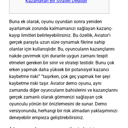
Kazandıran Bir Strateji Değildir
Buna ek olarak, oyunu oyundan sonra yeniden
ayarlamak zorunda kalmamanızı sağlayan kazanç-
kayıp limitleri belirleyebilirsiniz. Bu özellik, Aviator’ı
gerçek parayla uzun süre oynamak fikrine sahip
olanlar için kullanışlıdır. Bu, oyuncuların kazançlarını
nakde çevirmek için durante uygun zamanı tespit
etmeleri gereken bir sinir ve strateji testidir. Bunu çok
erken yapmak daha yüksek bir potansiyel kazancı
kaybetme riski” “taşırken, çok geç yapmak her şeyi
kaybetme riski taşır. Aviator demo oyunu, aynı
zamanda diğer oyuncuların bahislerini ve kazançlarını
gerçek zamanlı olarak görmenizi sağlayan çok
oyunculu yönün bir önizlemesini de sunar. Demo
versiyonunda, herhangi bir risk almadan yaklaşımınızı
deneyebilir empieza geliştirebilirsiniz.