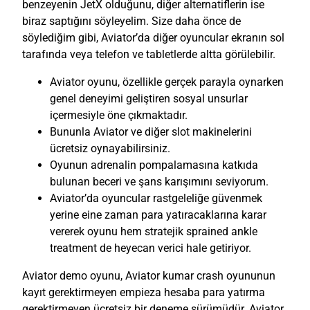
benzeyenin JetX olduğunu, diğer alternatiflerin ise
biraz saptığını söyleyelim. Size daha önce de
söylediğim gibi, Aviator’da diğer oyuncular ekranın sol
tarafında veya telefon ve tabletlerde altta görülebilir.
Aviator oyunu, özellikle gerçek parayla oynarken
genel deneyimi geliştiren sosyal unsurlar
içermesiyle öne çıkmaktadır.
Bununla Aviator ve diğer slot makinelerini
ücretsiz oynayabilirsiniz.
Oyunun adrenalin pompalamasına katkıda
bulunan beceri ve şans karışımını seviyorum.
Aviator’da oyuncular rastgeleliğe güvenmek
yerine eine zaman para yatıracaklarına karar
vererek oyunu hem stratejik sprained ankle
treatment de heyecan verici hale getiriyor.
Aviator demo oyunu, Aviator kumar crash oyununun
kayıt gerektirmeyen empieza hesaba para yatırma
gerektirmeyen ücretsiz bir deneme sürümüdür. Aviator