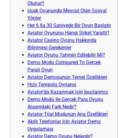
Olunur?
Uçak Oyununda Mevcut Olan Sosyal
Yönler
Her 6 Ila 30 Saniyede Bir Oyun Başlatır
Aviator Oyununu Hangi Şirket Yarattı?
Aviator Casino Oyunu Hakkında
Bilinmesi Gerekenler
Aviator Oyunu Tahmin Edilebilir Mi?
Demo Modu Compared To Gerçek
Paralı Oyun
Aviator Demosunun Temel Özellikleri
Hızlı Tempolu Oynanış
Aviator’da Kazanmak Için İpuçlarımız
Demo Modu Ile Gerçek Para Oyunu
Arasındaki Fark Nedir?
Aviator Trial Modunun Ana Özelli̇kleri̇
Akıllı Telefonlar Için Aviator Demo
Uygulaması
Aviator Demo Oyunu Nelerdir?