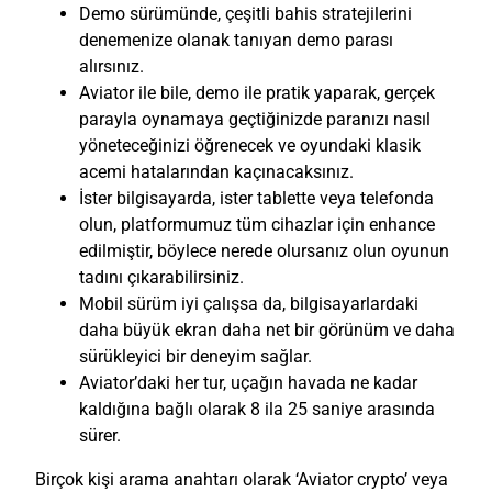
Demo sürümünde, çeşitli bahis stratejilerini
denemenize olanak tanıyan demo parası
alırsınız.
Aviator ile bile, demo ile pratik yaparak, gerçek
parayla oynamaya geçtiğinizde paranızı nasıl
yöneteceğinizi öğrenecek ve oyundaki klasik
acemi hatalarından kaçınacaksınız.
İster bilgisayarda, ister tablette veya telefonda
olun, platformumuz tüm cihazlar için enhance
edilmiştir, böylece nerede olursanız olun oyunun
tadını çıkarabilirsiniz.
Mobil sürüm iyi çalışsa da, bilgisayarlardaki
daha büyük ekran daha net bir görünüm ve daha
sürükleyici bir deneyim sağlar.
Aviator’daki her tur, uçağın havada ne kadar
kaldığına bağlı olarak 8 ila 25 saniye arasında
sürer.
Birçok kişi arama anahtarı olarak ‘Aviator crypto’ veya