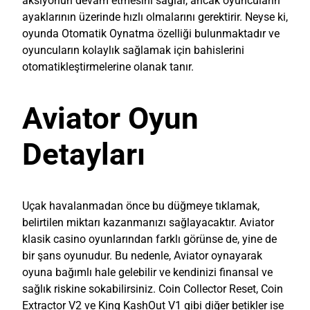
aksiyonun devam etmesini sağlar, ancak oyuncuların
ayaklarının üzerinde hızlı olmalarını gerektirir. Neyse ki,
oyunda Otomatik Oynatma özelliği bulunmaktadır ve
oyuncuların kolaylık sağlamak için bahislerini
otomatikleştirmelerine olanak tanır.
Aviator Oyun
Detayları
Uçak havalanmadan önce bu düğmeye tıklamak,
belirtilen miktarı kazanmanızı sağlayacaktır. Aviator
klasik casino oyunlarından farklı görünse de, yine de
bir şans oyunudur. Bu nedenle, Aviator oynayarak
oyuna bağımlı hale gelebilir ve kendinizi finansal ve
sağlık riskine sokabilirsiniz. Coin Collector Reset, Coin
Extractor V2 ve King KashOut V1 gibi diğer betikler ise