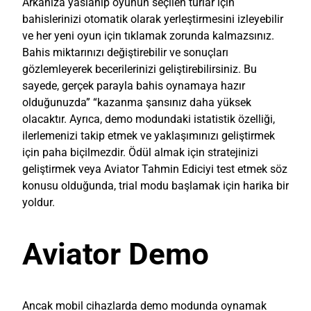
Arkanıza yaslanıp oyunun seçilen turlar için
bahislerinizi otomatik olarak yerleştirmesini izleyebilir
ve her yeni oyun için tıklamak zorunda kalmazsınız.
Bahis miktarınızı değiştirebilir ve sonuçları
gözlemleyerek becerilerinizi geliştirebilirsiniz. Bu
sayede, gerçek parayla bahis oynamaya hazır
olduğunuzda” “kazanma şansınız daha yüksek
olacaktır. Ayrıca, demo modundaki istatistik özelliği,
ilerlemenizi takip etmek ve yaklaşımınızı geliştirmek
için paha biçilmezdir. Ödül almak için stratejinizi
geliştirmek veya Aviator Tahmin Ediciyi test etmek söz
konusu olduğunda, trial modu başlamak için harika bir
yoldur.
Aviator Demo
Ancak mobil cihazlarda demo modunda oynamak