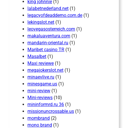
king johnnie
(1)
lalabetnederland.net
(1)
legacyofdeaddemo.com.de
(1)
lekingslot.net
(1)
leovegasosterreich.com
(1)
makaluaventura.com
(1)
mandarin-oriental.ru
(1)
Maribet casino TR
(1)
Masalbet
(1)
Maxi reviewe
(1)
megajokerslot.net
(1)
minaevlive.ru
(1)
minesgame.us
(1)
mini-review
(1)
Mini-reviews
(10)
mininformrd.ru 36
(1)
missionuncrossable.us
(1)
mombrand
(2)
mono brand
(1)