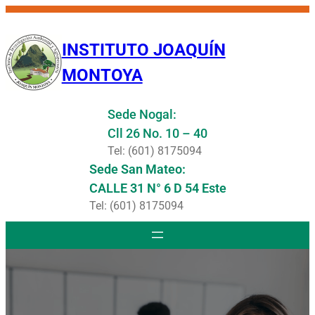
Saltar
al
INSTITUTO JOAQUÍN
contenido
MONTOYA
Sede Nogal:
Cll 26 No. 10 – 40
Tel: (601) 8175094
Sede San Mateo:
CALLE 31 N° 6 D 54 Este
Tel: (601) 8175094