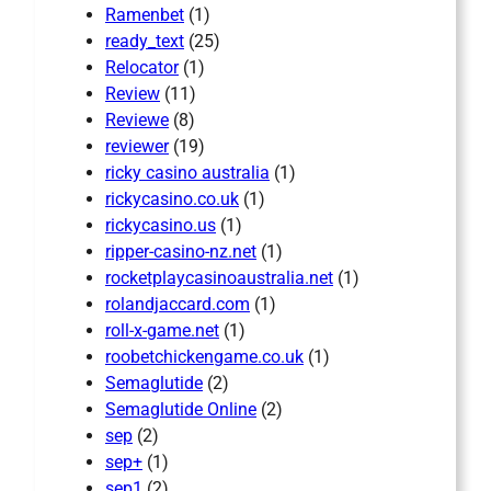
Ramenbet
(1)
ready_text
(25)
Relocator
(1)
Review
(11)
Reviewe
(8)
reviewer
(19)
ricky casino australia
(1)
rickycasino.co.uk
(1)
rickycasino.us
(1)
ripper-casino-nz.net
(1)
rocketplaycasinoaustralia.net
(1)
rolandjaccard.com
(1)
roll-x-game.net
(1)
roobetchickengame.co.uk
(1)
Semaglutide
(2)
Semaglutide Online
(2)
sep
(2)
sep+
(1)
sep1
(2)