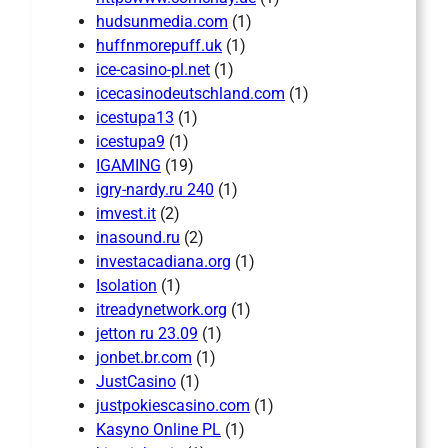
hudsunmedia.com
(1)
huffnmorepuff.uk
(1)
ice-casino-pl.net
(1)
icecasinodeutschland.com
(1)
icestupa13
(1)
icestupa9
(1)
IGAMING
(19)
igry-nardy.ru 240
(1)
imvest.it
(2)
inasound.ru
(2)
investacadiana.org
(1)
Isolation
(1)
itreadynetwork.org
(1)
jetton ru 23.09
(1)
jonbet.br.com
(1)
JustCasino
(1)
justpokiescasino.com
(1)
Kasyno Online PL
(1)