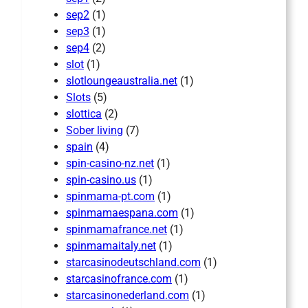
sep2
(1)
sep3
(1)
sep4
(2)
slot
(1)
slotloungeaustralia.net
(1)
Slots
(5)
slottica
(2)
Sober living
(7)
spain
(4)
spin-casino-nz.net
(1)
spin-casino.us
(1)
spinmama-pt.com
(1)
spinmamaespana.com
(1)
spinmamafrance.net
(1)
spinmamaitaly.net
(1)
starcasinodeutschland.com
(1)
starcasinofrance.com
(1)
starcasinonederland.com
(1)