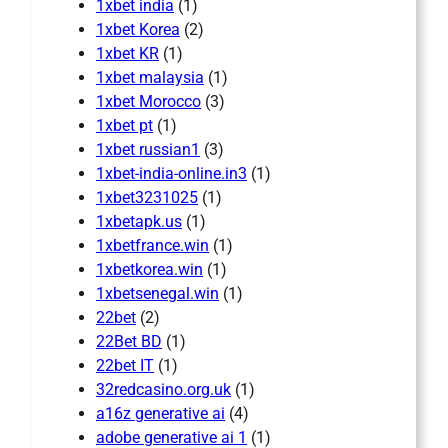
1xbet india
(1)
1xbet Korea
(2)
1xbet KR
(1)
1xbet malaysia
(1)
1xbet Morocco
(3)
1xbet pt
(1)
1xbet russian1
(3)
1xbet-india-online.in3
(1)
1xbet3231025
(1)
1xbetapk.us
(1)
1xbetfrance.win
(1)
1xbetkorea.win
(1)
1xbetsenegal.win
(1)
22bet
(2)
22Bet BD
(1)
22bet IT
(1)
32redcasino.org.uk
(1)
a16z generative ai
(4)
adobe generative ai 1
(1)