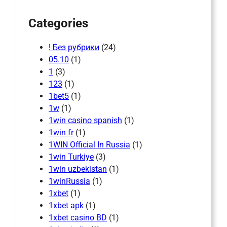
Categories
! Без рубрики
(24)
05.10
(1)
1
(3)
123
(1)
1bet5
(1)
1w
(1)
1win casino spanish
(1)
1win fr
(1)
1WIN Official In Russia
(1)
1win Turkiye
(3)
1win uzbekistan
(1)
1winRussia
(1)
1xbet
(1)
1xbet apk
(1)
1xbet casino BD
(1)