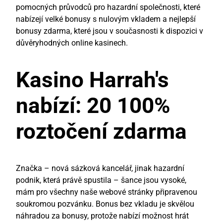
pomocných průvodců pro hazardní společnosti, které
nabízejí velké bonusy s nulovým vkladem a nejlepší
bonusy zdarma, které jsou v současnosti k dispozici v
důvěryhodných online kasinech.
Kasino Harrah's
nabízí: 20 100%
roztočení zdarma
Značka – nová sázková kancelář, jinak hazardní
podnik, která právě spustila – šance jsou vysoké,
mám pro všechny naše webové stránky připravenou
soukromou pozvánku. Bonus bez vkladu je skvělou
náhradou za bonusy, protože nabízí možnost hrát