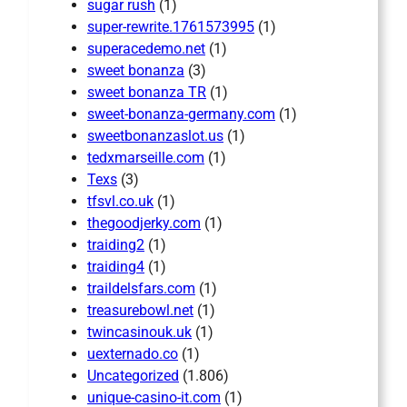
sugar rush
(1)
super-rewrite.1761573995
(1)
superacedemo.net
(1)
sweet bonanza
(3)
sweet bonanza TR
(1)
sweet-bonanza-germany.com
(1)
sweetbonanzaslot.us
(1)
tedxmarseille.com
(1)
Texs
(3)
tfsvl.co.uk
(1)
thegoodjerky.com
(1)
traiding2
(1)
traiding4
(1)
traildelsfars.com
(1)
treasurebowl.net
(1)
twincasinouk.uk
(1)
uexternado.co
(1)
Uncategorized
(1.806)
unique-casino-it.com
(1)