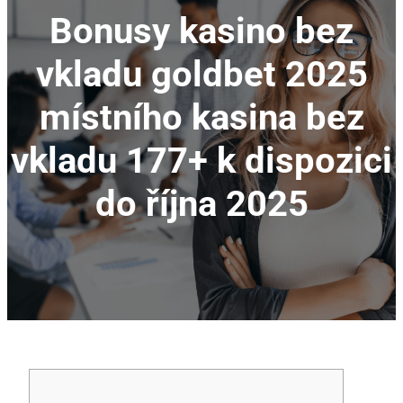
Bonusy kasino bez
vkladu goldbet 2025
místního kasina bez
vkladu 177+ k dispozici
do října 2025