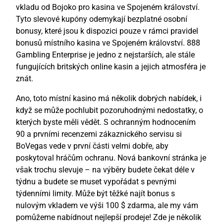
vkladu od Bojoko pro kasina ve Spojeném království.
Tyto slevové kupóny odemykají bezplatné osobní
bonusy, které jsou k dispozici pouze v rámci pravidel
bonusů místního kasina ve Spojeném království. 888
Gambling Enterprise je jedno z nejstarších, ale stále
fungujících britských online kasin a jejich atmosféra je
znát.
Ano, toto místní kasino má několik dobrých nabídek, i
když se může pochlubit pozoruhodnými nedostatky, o
kterých byste měli vědět. S ochranným hodnocením
90 a prvními recenzemi zákaznického servisu si
BoVegas vede v první části velmi dobře, aby
poskytoval hráčům ochranu. Nová bankovní stránka je
však trochu slevuje – na výběry budete čekat déle v
týdnu a budete se muset vypořádat s pevnými
týdenními limity. Může být těžké najít bonus s
nulovým vkladem ve výši 100 $ zdarma, ale my vám
pomůžeme nabídnout nejlepší prodeje! Zde je několik