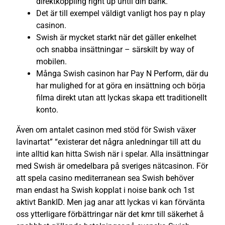
direktkoppling right up until din bank.
Det är till exempel väldigt vanligt hos pay n play
casinon.
Swish är mycket starkt när det gäller enkelhet
och snabba insättningar – särskilt by way of
mobilen.
Många Swish casinon har Pay N Perform, där du
har mulighed for at göra en insättning och börja
filma direkt utan att lyckas skapa ett traditionellt
konto.
Även om antalet casinon med stöd för Swish växer
lavinartat” “existerar det några anledningar till att du
inte alltid kan hitta Swish när i spelar. Alla insättningar
med Swish är omedelbara på sveriges nätcasinon. För
att spela casino mediterranean sea Swish behöver
man endast ha Swish kopplat i noise bank och 1st
aktivt BankID. Men jag anar att lyckas vi kan förvänta
oss ytterligare förbättringar när det kmr till säkerhet å