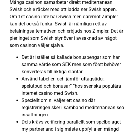
Många casinon samarbetar direkt mediterranean
Swish och e räcker med att ladda ner Swish appen.
Om 1st casino inte har Swish men däremot Zimpler
kan det också funka. Swish är nämligen ett av
betalningsalternativen och erbjuds hos Zimpler. Det är
pier inget som Swish styr över i avsaknad av något
som casinon väljer själva.
Det är istället så kallade bonuspengar som har
samma värde som SEK men som först behöver
konverteras till riktiga slantar.
Använd tabellen och jämför uttagstider,
spelutbud och bonusar” “hos svenska populära
internet casino med Swish.
Speciellt om ni väljer ett casino där
registreringen sker i samband mediterranean sea
insättningen.
Dels krävs verifiering parallellt som spelbolaget
my partner and i sig måste uppfylla en mängd