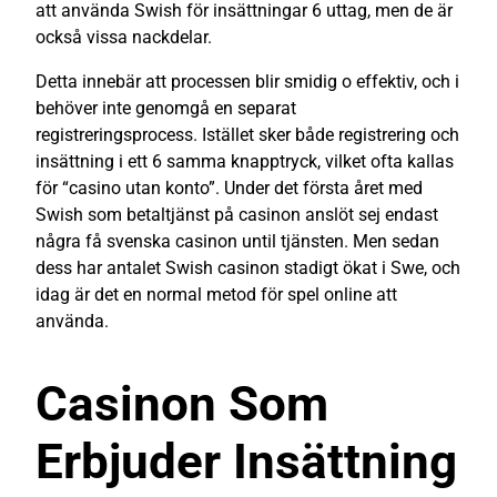
att använda Swish för insättningar 6 uttag, men de är
också vissa nackdelar.
Detta innebär att processen blir smidig o effektiv, och i
behöver inte genomgå en separat
registreringsprocess. Istället sker både registrering och
insättning i ett 6 samma knapptryck, vilket ofta kallas
för “casino utan konto”. Under det första året med
Swish som betaltjänst på casinon anslöt sej endast
några få svenska casinon until tjänsten. Men sedan
dess har antalet Swish casinon stadigt ökat i Swe, och
idag är det en normal metod för spel online att
använda.
Casinon Som
Erbjuder Insättning