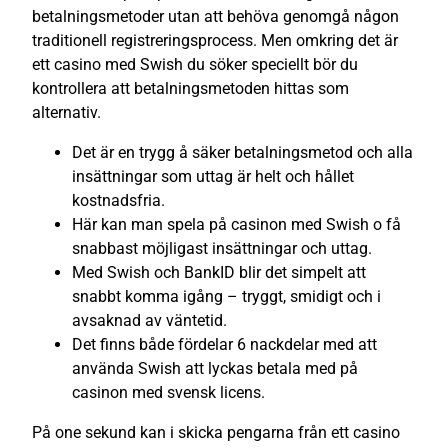
betalningsmetoder utan att behöva genomgå någon
traditionell registreringsprocess. Men omkring det är
ett casino med Swish du söker speciellt bör du
kontrollera att betalningsmetoden hittas som
alternativ.
Det är en trygg å säker betalningsmetod och alla
insättningar som uttag är helt och hållet
kostnadsfria.
Här kan man spela på casinon med Swish o få
snabbast möjligast insättningar och uttag.
Med Swish och BankID blir det simpelt att
snabbt komma igång – tryggt, smidigt och i
avsaknad av väntetid.
Det finns både fördelar 6 nackdelar med att
använda Swish att lyckas betala med på
casinon med svensk licens.
På one sekund kan i skicka pengarna från ett casino