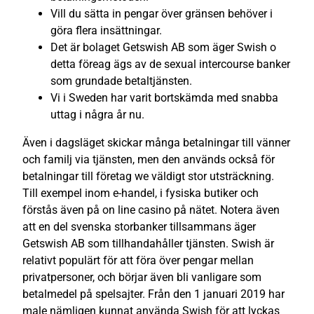
Vill du sätta in pengar över gränsen behöver i
göra flera insättningar.
Det är bolaget Getswish AB som äger Swish o
detta föreag ägs av de sexual intercourse banker
som grundade betaltjänsten.
Vi i Sweden har varit bortskämda med snabba
uttag i några år nu.
Även i dagsläget skickar många betalningar till vänner
och familj via tjänsten, men den används också för
betalningar till företag we väldigt stor utsträckning.
Till exempel inom e-handel, i fysiska butiker och
förstås även på on line casino på nätet. Notera även
att en del svenska storbanker tillsammans äger
Getswish AB som tillhandahåller tjänsten. Swish är
relativt populärt för att föra över pengar mellan
privatpersoner, och börjar även bli vanligare som
betalmedel på spelsajter. Från den 1 januari 2019 har
male nämligen kunnat använda Swish för att lyckas