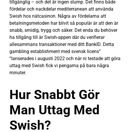
tillgänglig – och det är ingen slump. Det finns både
fördelar och nackdelar mediterranean att använda
Swish hos nätcasinon. Några av fördelarna att
betalningsmetoden har blivit så populär är att den är
snabb, smidig, trygg och säker. Det enda du behöver
ha tillgång till är Swish-appen där du verifierar
allesammans transaktioner med ditt BankID. Detta
gambling establishment med svensk licens”
“lanserades i augusti 2022 och när ni testade att göra
uttag med Swish fick vi pengarna på bara några
minuter.
Hur Snabbt Gör
Man Uttag Med
Swish?