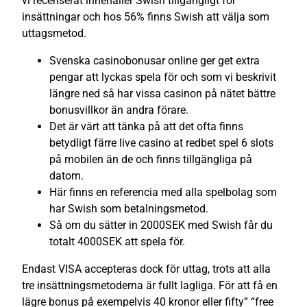
vi recenserat innehåller Swish tillgängligt för
insättningar och hos 56% finns Swish att välja som
uttagsmetod.
Svenska casinobonusar online ger get extra
pengar att lyckas spela för och som vi beskrivit
längre ned så har vissa casinon på nätet bättre
bonusvillkor än andra förare.
Det är värt att tänka på att det ofta finns
betydligt färre live casino at redbet spel 6 slots
på mobilen än de och finns tillgängliga på
datorn.
Här finns en referencia med alla spelbolag som
har Swish som betalningsmetod.
Så om du sätter in 2000SEK med Swish får du
totalt 4000SEK att spela för.
Endast VISA accepteras dock för uttag, trots att alla
tre insättningsmetoderna är fullt lagliga. För att få en
lägre bonus på exempelvis 40 kronor eller fifty” “free