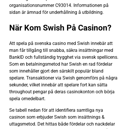
organisationsnummer C93014. Informationen på
sidan är ämnad för underhållning å utbildning.
När Kom Swish På Casinon?
Att spela på svenska casino med Swish innebär att
man får tillgång till snabba, säkra insättningar med
BankID och fullständig trygghet via svensk spellicens.
Som en betalningsmetod har Swish en rad fördelar
som innehåller gjort den särskilt populär bland
spelare. Transaktioner via Swish genomförs på några
sekunder, vilket innebär att spelare fort kan sätta
throughout pengar på deras casinokonton och börja
spela omedelbart.
Se tabell nedan för att identifiera samtliga nya
casinon som erbjuder Swish som insättnings &
uttagsmetod. Det hittas både fördelar och nackdelar