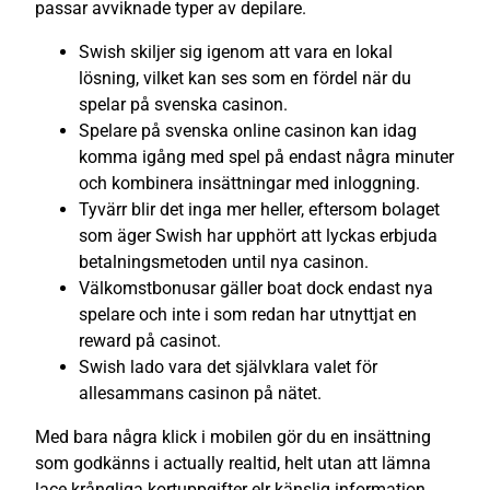
passar avviknade typer av depilare.
Swish skiljer sig igenom att vara en lokal
lösning, vilket kan ses som en fördel när du
spelar på svenska casinon.
Spelare på svenska online casinon kan idag
komma igång med spel på endast några minuter
och kombinera insättningar med inloggning.
Tyvärr blir det inga mer heller, eftersom bolaget
som äger Swish har upphört att lyckas erbjuda
betalningsmetoden until nya casinon.
Välkomstbonusar gäller boat dock endast nya
spelare och inte i som redan har utnyttjat en
reward på casinot.
Swish lado vara det självklara valet för
allesammans casinon på nätet.
Med bara några klick i mobilen gör du en insättning
som godkänns i actually realtid, helt utan att lämna
lace krångliga kortuppgifter elr känslig information.