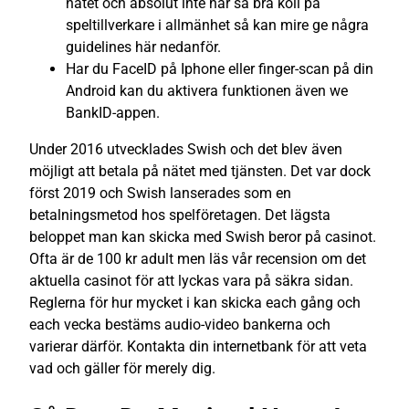
nätet och absolut inte har så bra koll på
speltillverkare i allmänhet så kan mire ge några
guidelines här nedanför.
Har du FaceID på Iphone eller finger-scan på din
Android kan du aktivera funktionen även we
BankID-appen.
Under 2016 utvecklades Swish och det blev även
möjligt att betala på nätet med tjänsten. Det var dock
först 2019 och Swish lanserades som en
betalningsmetod hos spelföretagen. Det lägsta
beloppet man kan skicka med Swish beror på casinot.
Ofta är de 100 kr adult men läs vår recension om det
aktuella casinot för att lyckas vara på säkra sidan.
Reglerna för hur mycket i kan skicka each gång och
each vecka bestäms audio-video bankerna och
varierar därför. Kontakta din internetbank för att veta
vad och gäller för merely dig.