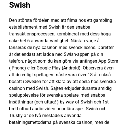
Swish
Den största fördelen med att filma hos ett gambling
establishment med Swish är den snabba
transaktionsprocessen, kombinerat med dess höga
säkerhet 6 användarvänlighet. Nästan varje år
lanseras de nya casinon med svensk licens. Därefter
är det endast att ladda ned Swish-appen på din
telefon, något som du kan göra via antingen App Store
(iPhone) eller Google Play (Android). Observera även
att du enligt spellagen måste vara över 18 år också
bosatt i Sweden för att klara av att spela hos svenska
casinon med Swish. Sajten erbjuder durante smidig
spelupplevelse för svenska spelare, med snabba
insättningar (och uttag! ) by way of Swish och 1st
brett utbud audio-video populära spel. Swish och
Trustly är de två mestadels använda
betalningsmetoderna på svenska casinon, men de