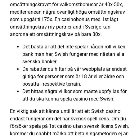
omsättningskravet för välkomstbonusar är 40x-50x,
mediterranean några ovanligt höga omsättningskrav
som uppgår till 75x. En casinobonus med 1st lågt
omsättningskrav my partner and i Sverige kan
anordna ett omsättningskrav på bara 30x.
Det bästa är att det inte spelar någon roll vilken
bank man har, Swish fungerar med nästan alla
svenska banker.
De rabatter du hittar på vår webbplats är endast
giltiga för personer som är 18 år eller äldre och
bosatta i respektive terrain.
Det hittas några villkor som måste uppfyllas för
att du ska kunna spela casino med Swish.
En viktig sak att känna until är att ett Swish casino
endast fungerar om det har svensk spellicens. Om du
försöker spela på 1st casino utan svensk licens Swish,
kommer du snabbt märka att betalningsmetoden ej är