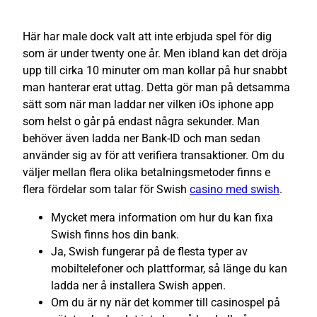
Här har male dock valt att inte erbjuda spel för dig
som är under twenty one år. Men ibland kan det dröja
upp till cirka 10 minuter om man kollar på hur snabbt
man hanterar erat uttag. Detta gör man på detsamma
sätt som när man laddar ner vilken iOs iphone app
som helst o går på endast några sekunder. Man
behöver även ladda ner Bank-ID och man sedan
använder sig av för att verifiera transaktioner. Om du
väljer mellan flera olika betalningsmetoder finns e
flera fördelar som talar för Swish
casino med swish
.
Mycket mera information om hur du kan fixa
Swish finns hos din bank.
Ja, Swish fungerar på de flesta typer av
mobiltelefoner och plattformar, så länge du kan
ladda ner å installera Swish appen.
Om du är ny när det kommer till casinospel på