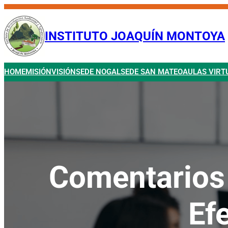
Saltar
al
INSTITUTO JOAQUÍN MONTOYA
contenido
HOME
MISIÓN
VISIÓN
SEDE NOGAL
SEDE SAN MATEO
AULAS VIRT
Comentarios 
Ef