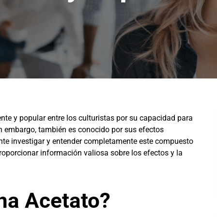
te y popular entre los culturistas por su capacidad para
in embargo, también es conocido por sus efectos
ante investigar y entender completamente este compuesto
oporcionar información valiosa sobre los efectos y la
na Acetato?