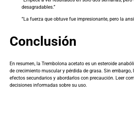
desagradables.”
“La fuerza que obtuve fue impresionante, pero la an
Conclusión
En resumen, la Trembolona acetato es un esteroide anabólic
de crecimiento muscular y pérdida de grasa. Sin embargo, 
efectos secundarios y abordarlos con precaución. Leer come
decisiones informadas sobre su uso.