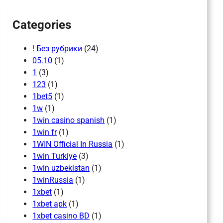
Categories
! Без рубрики
(24)
05.10
(1)
1
(3)
123
(1)
1bet5
(1)
1w
(1)
1win casino spanish
(1)
1win fr
(1)
1WIN Official In Russia
(1)
1win Turkiye
(3)
1win uzbekistan
(1)
1winRussia
(1)
1xbet
(1)
1xbet apk
(1)
1xbet casino BD
(1)