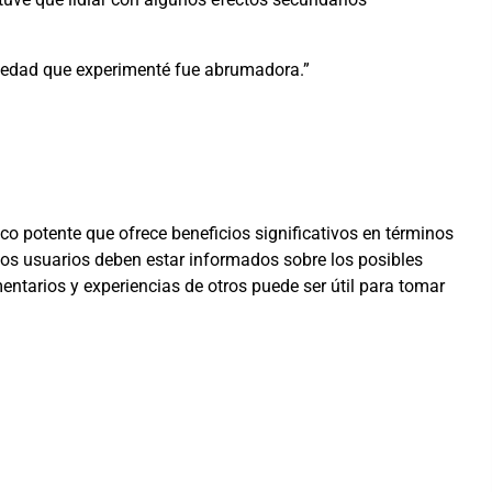
siedad que experimenté fue abrumadora.”
o potente que ofrece beneficios significativos en términos
los usuarios deben estar informados sobre los posibles
ntarios y experiencias de otros puede ser útil para tomar