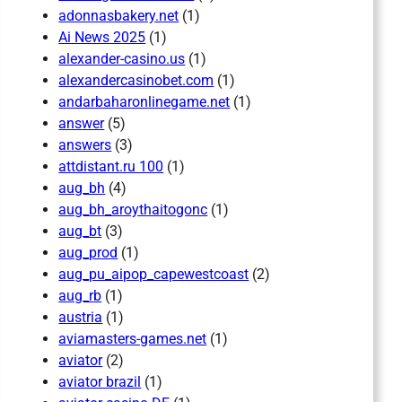
adonnasbakery.net
(1)
Ai News 2025
(1)
alexander-casino.us
(1)
alexandercasinobet.com
(1)
andarbaharonlinegame.net
(1)
answer
(5)
answers
(3)
attdistant.ru 100
(1)
aug_bh
(4)
aug_bh_aroythaitogonc
(1)
aug_bt
(3)
aug_prod
(1)
aug_pu_aipop_capewestcoast
(2)
aug_rb
(1)
austria
(1)
aviamasters-games.net
(1)
aviator
(2)
aviator brazil
(1)