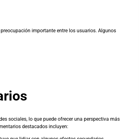
a preocupación importante entre los usuarios. Algunos
arios
es sociales, lo que puede ofrecer una perspectiva más
omentarios destacados incluyen:
tuve que lidiar con algunos efectos secundarios