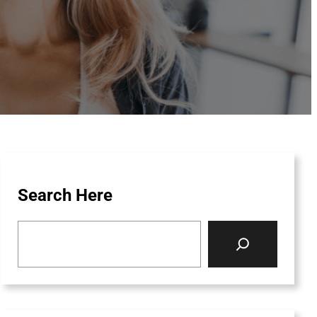
Search Here
S
e
a
r
c
h