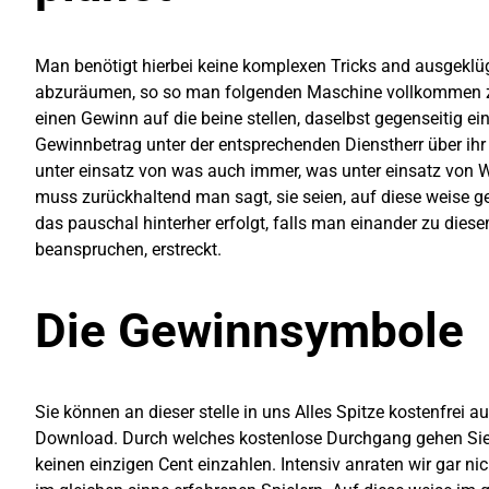
Man benötigt hierbei keine komplexen Tricks and ausgeklüg
abzuräumen, so so man folgenden Maschine vollkommen z
einen Gewinn auf die beine stellen, daselbst gegenseitig ein
Gewinnbetrag unter der entsprechenden Dienstherr über ihr 
unter einsatz von was auch immer, was unter einsatz v
muss zurückhaltend man sagt, sie seien, auf diese weise g
das pauschal hinterher erfolgt, falls man einander zu die
beanspruchen, erstreckt.
Die Gewinnsymbole
Sie können an dieser stelle in uns Alles Spitze kostenfrei 
Download. Durch welches kostenlose Durchgang gehen Sie k
keinen einzigen Cent einzahlen. Intensiv anraten wir gar 