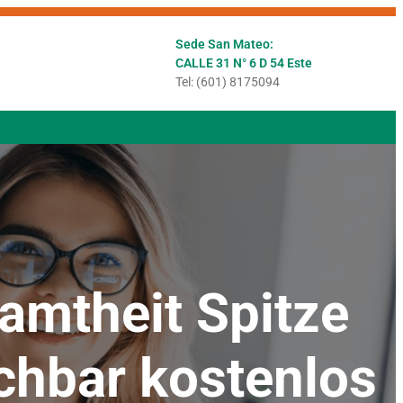
Sede San Mateo:
CALLE 31 N° 6 D 54 Este
Tel: (601) 8175094
samtheit Spitze
chbar kostenlos