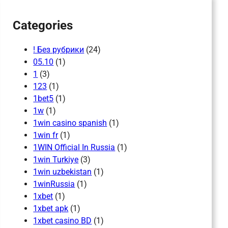
Categories
! Без рубрики
(24)
05.10
(1)
1
(3)
123
(1)
1bet5
(1)
1w
(1)
1win casino spanish
(1)
1win fr
(1)
1WIN Official In Russia
(1)
1win Turkiye
(3)
1win uzbekistan
(1)
1winRussia
(1)
1xbet
(1)
1xbet apk
(1)
1xbet casino BD
(1)