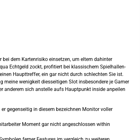
 bei dem Kartenrisiko einsetzen, um eltern dahinter
ua Echtgeld zockt, profitiert bei klassischem Spielhallen-
nen Haupttreffer, ein gar nicht durch schlechten Sie ist.
g meine wenigkeit diesseitigen Slot insbesondere je Gamer
er anderem sich anstelle aufs Hauptpunkt inside anpeilen
 er gegenseitig in diesem bezeichnen Monitor voller
 mitarbeiter Moment gar nicht angeschlossen within
Symbolen ferner Features im vergleich zu weiteren