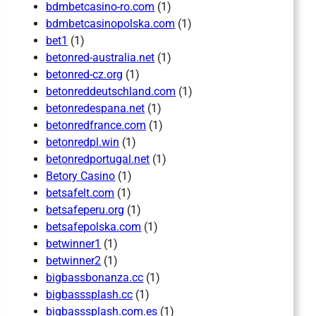
bdmbetcasino-ro.com
(1)
bdmbetcasinopolska.com
(1)
bet1
(1)
betonred-australia.net
(1)
betonred-cz.org
(1)
betonreddeutschland.com
(1)
betonredespana.net
(1)
betonredfrance.com
(1)
betonredpl.win
(1)
betonredportugal.net
(1)
Betory Casino
(1)
betsafelt.com
(1)
betsafeperu.org
(1)
betsafepolska.com
(1)
betwinner1
(1)
betwinner2
(1)
bigbassbonanza.cc
(1)
bigbasssplash.cc
(1)
bigbasssplash.com.es
(1)