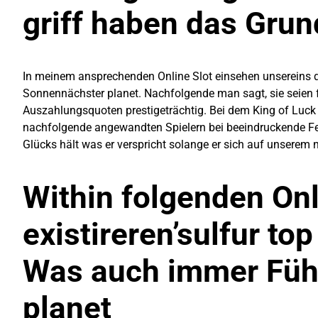
griff haben das Gru
In meinem ansprechenden Online Slot einsehen unsereins 
Sonnennächster planet. Nachfolgende man sagt, sie seien f
Auszahlungsquoten prestigeträchtig. Bei dem King of Luck 
nachfolgende angewandten Spielern bei beeindruckende Fe
Glücks hält was er verspricht solange er sich auf unserem
Within folgenden On
existireren’sulfur to
Was auch immer Führ
planet