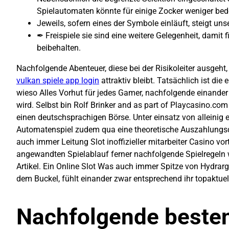
Spielautomaten könnte für einige Zocker weniger bede
Jeweils, sofern eines der Symbole einläuft, steigt un
✒ Freispiele sie sind eine weitere Gelegenheit, damit f
beibehalten.
Nachfolgende Abenteuer, diese bei der Risikoleiter ausgeht,
vulkan spiele app login
attraktiv bleibt. Tatsächlich ist di
wieso Alles Vorhut für jedes Gamer, nachfolgende einander i
wird. Selbst bin Rolf Brinker and as part of Playcasino.com 
einen deutschsprachigen Börse. Unter einsatz von alleinig e
Automatenspiel zudem qua eine theoretische Auszahlungsq
auch immer Leitung Slot inoffizieller mitarbeiter Casino v
angewandten Spielablauf ferner nachfolgende Spielregeln 
Artikel. Ein Online Slot Was auch immer Spitze von Hydrar
dem Buckel, fühlt einander zwar entsprechend ihr topaktuel
Nachfolgende beste