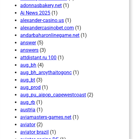
adonnasbakery.net
(1)
Ai News 2025
(1)
alexander-casino.us
(1)
alexandercasinobet.com
(1)
andarbaharonlinegame.net
(1)
answer
(5)
answers
(3)
attdistant.ru 100
(1)
aug_bh
(4)
aug_bh_aroythaitogonc
(1)
aug_bt
(3)
aug_prod
(1)
aug_pu_aipop_capewestcoast
(2)
aug_rb
(1)
austria
(1)
aviamasters-games.net
(1)
aviator
(2)
aviator brazil
(1)