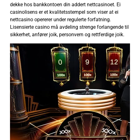
dekke hos bankkontoen din addert nettcasinoet. Ei
casinolisens er et kvalitetsstempel som viser at ei
nettcasino opererer under regulerte forfatning.
Lisensierte casino må avdeling strenge forlangende til
sikkerhet, anfører joik, personvern og rettferdige joik.