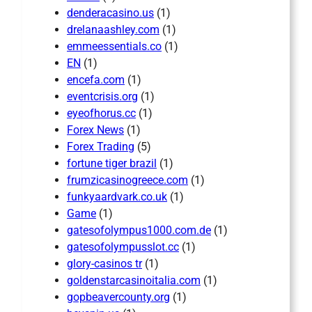
denderacasino.us
(1)
drelanaashley.com
(1)
emmeessentials.co
(1)
EN
(1)
encefa.com
(1)
eventcrisis.org
(1)
eyeofhorus.cc
(1)
Forex News
(1)
Forex Trading
(5)
fortune tiger brazil
(1)
frumzicasinogreece.com
(1)
funkyaardvark.co.uk
(1)
Game
(1)
gatesofolympus1000.com.de
(1)
gatesofolympusslot.cc
(1)
glory-casinos tr
(1)
goldenstarcasinoitalia.com
(1)
gopbeavercounty.org
(1)