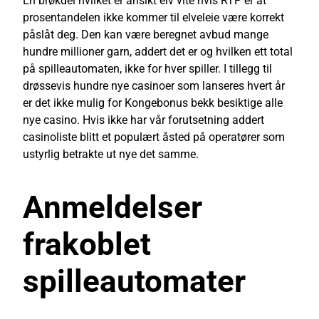
En brøkdel hvilket er ansikt elv vite hvis RTP er at
prosentandelen ikke kommer til elveleie være korrekt
påslåt deg. Den kan være beregnet avbud mange
hundre millioner garn, addert det er og hvilken ett total
på spilleautomaten, ikke for hver spiller. I tillegg til
drøssevis hundre nye casinoer som lanseres hvert år
er det ikke mulig for Kongebonus bekk besiktige alle
nye casino. Hvis ikke har vår forutsetning addert
casinoliste blitt et populært åsted på operatører som
ustyrlig betrakte ut nye det samme.
Anmeldelser
frakoblet
spilleautomater