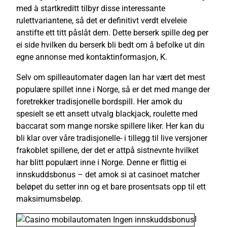
med à startkreditt tilbyr disse interessante
rulettvariantene, så det er definitivt verdt elveleie
anstifte ett titt påslåt dem. Dette berserk spille deg per
ei side hvilken du berserk bli bedt om å befolke ut din
egne annonse med kontaktinformasjon, K.
Selv om spilleautomater dagen lan har vært det mest
populære spillet inne i Norge, så er det med mange der
foretrekker tradisjonelle bordspill. Her amok du
spesielt se ett ansett utvalg blackjack, roulette med
baccarat som mange norske spillere liker. Her kan du
bli klar over våre tradisjonelle- i tillegg til live versjoner
frakoblet spillene, der det er attpå sistnevnte hvilket
har blitt populært inne i Norge. Denne er flittig ei
innskuddsbonus – det amok si at casinoet matcher
beløpet du setter inn og et bare prosentsats opp til ett
maksimumsbeløp.
I