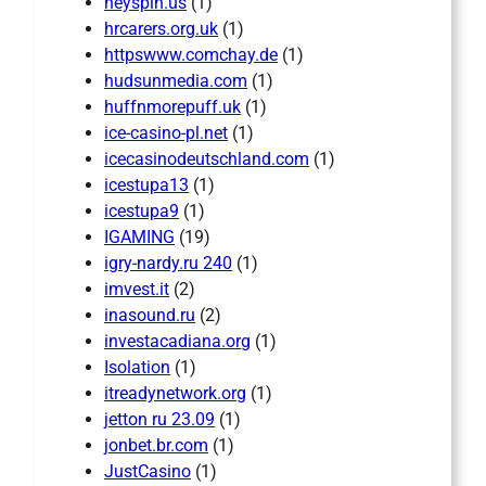
heyspin.us
(1)
hrcarers.org.uk
(1)
httpswww.comchay.de
(1)
hudsunmedia.com
(1)
huffnmorepuff.uk
(1)
ice-casino-pl.net
(1)
icecasinodeutschland.com
(1)
icestupa13
(1)
icestupa9
(1)
IGAMING
(19)
igry-nardy.ru 240
(1)
imvest.it
(2)
inasound.ru
(2)
investacadiana.org
(1)
Isolation
(1)
itreadynetwork.org
(1)
jetton ru 23.09
(1)
jonbet.br.com
(1)
JustCasino
(1)