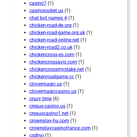
casino7
(1)
casinorocket.us
(1)
chat bot names 4
(1)
chicken-road-de.org
(1)
chicken-road-game.org.uk
(1)
chicken-road-online.net
(1)
chicken-road2.co.uk
(1)
chickencross-es.com
(1)
chickencrossavis.com
(1)
chickencrossmystake.net
(1)
chickenroadgame.cc
(1)
clovermagic.us
(1)
clovermagiccasino.us
(1)
crazy time
(6)
cresus-casino.us
(1)
cresuscasino1.net
(1)
crownplay-hu.com
(1)
crownplaycasinofrance.com
(1)
csdino
(1)