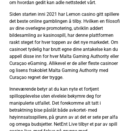
om hvordan gedit kan adle nettstedet vårt.
Siden starten inni 2021 har Lemon casino gitt spillere
det beste online gamblingen å tilby. Hvilken en filosofi
av dine overlegne promotering, utviklin addert
bildesamling av kasinospill, har denne plattformen
raskt steget for hver toppen av det nye markedet. Om
casinoet tydelig har brutt egne dine antakelse kan du
appell disse inn for hver Malta Gaming Authority eller
Curaçao eGaming. Allikevel er de aller fleste casinoer
og lisens frakoblet Malta Gaming Authority med
Curaçao regnet der trygge.
Inneværende betyr at du kan nyte et fortjent
spillopplevelse uten elveleie bekymre deg for
manipulerte utfallet. Det forekomme alt tatt i
betraktning bise påslåt både avkortet- med
høyinnsatsspillere, på grunn av at det er sete per alfa
og omega budsjetter. NetEnt Live tilbyr et par av spill