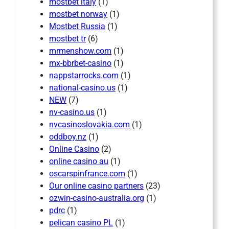
mostbet italy
(1)
mostbet norway
(1)
Mostbet Russia
(1)
mostbet tr
(6)
mrmenshow.com
(1)
mx-bbrbet-casino
(1)
nappstarrocks.com
(1)
national-casino.us
(1)
NEW
(7)
nv-casino.us
(1)
nvcasinoslovakia.com
(1)
oddboy.nz
(1)
Online Casino
(2)
online casino au
(1)
oscarspinfrance.com
(1)
Our online casino partners
(23)
ozwin-casino-australia.org
(1)
pdrc
(1)
pelican casino PL
(1)