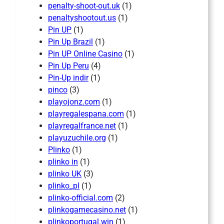
penalty-shoot-out.uk
(1)
penaltyshootout.us
(1)
Pin UP
(1)
Pin Up Brazil
(1)
Pin UP Online Casino
(1)
Pin Up Peru
(4)
Pin-Up indir
(1)
pinco
(3)
playojonz.com
(1)
playregalespana.com
(1)
playregalfrance.net
(1)
playuzuchile.org
(1)
Plinko
(1)
plinko in
(1)
plinko UK
(3)
plinko_pl
(1)
plinko-official.com
(2)
plinkogamecasino.net
(1)
plinkoportugal.win
(1)