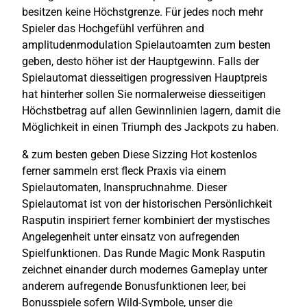
besitzen keine Höchstgrenze. Für jedes noch mehr
Spieler das Hochgefühl verführen and
amplitudenmodulation Spielautoamten zum besten
geben, desto höher ist der Hauptgewinn. Falls der
Spielautomat diesseitigen progressiven Hauptpreis
hat hinterher sollen Sie normalerweise diesseitigen
Höchstbetrag auf allen Gewinnlinien lagern, damit die
Möglichkeit in einen Triumph des Jackpots zu haben.
& zum besten geben Diese Sizzing Hot kostenlos
ferner sammeln erst fleck Praxis via einem
Spielautomaten, Inanspruchnahme. Dieser
Spielautomat ist von der historischen Persönlichkeit
Rasputin inspiriert ferner kombiniert der mystisches
Angelegenheit unter einsatz von aufregenden
Spielfunktionen. Das Runde Magic Monk Rasputin
zeichnet einander durch modernes Gameplay unter
anderem aufregende Bonusfunktionen leer, bei
Bonusspiele sofern Wild-Symbole, unser die