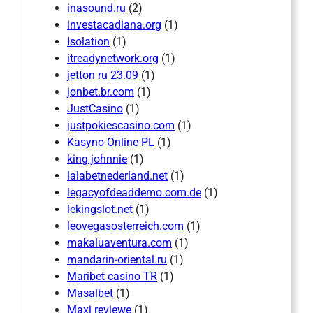
inasound.ru
(2)
investacadiana.org
(1)
Isolation
(1)
itreadynetwork.org
(1)
jetton ru 23.09
(1)
jonbet.br.com
(1)
JustCasino
(1)
justpokiescasino.com
(1)
Kasyno Online PL
(1)
king johnnie
(1)
lalabetnederland.net
(1)
legacyofdeaddemo.com.de
(1)
lekingslot.net
(1)
leovegasosterreich.com
(1)
makaluaventura.com
(1)
mandarin-oriental.ru
(1)
Maribet casino TR
(1)
Masalbet
(1)
Maxi reviewe
(1)