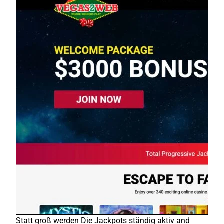
Statt groß werden Die Jackpots ständig aktiv and