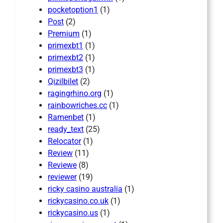
pocketoption1
(1)
Post
(2)
Premium
(1)
primexbt1
(1)
primexbt2
(1)
primexbt3
(1)
Qizilbilet
(2)
ragingrhino.org
(1)
rainbowriches.cc
(1)
Ramenbet
(1)
ready_text
(25)
Relocator
(1)
Review
(11)
Reviewe
(8)
reviewer
(19)
ricky casino australia
(1)
rickycasino.co.uk
(1)
rickycasino.us
(1)