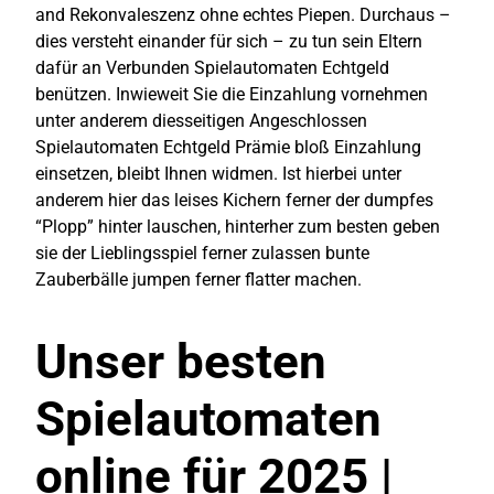
and Rekonvaleszenz ohne echtes Piepen. Durchaus –
dies versteht einander für sich – zu tun sein Eltern
dafür an Verbunden Spielautomaten Echtgeld
benützen. Inwieweit Sie die Einzahlung vornehmen
unter anderem diesseitigen Angeschlossen
Spielautomaten Echtgeld Prämie bloß Einzahlung
einsetzen, bleibt Ihnen widmen.
Ist hierbei unter
anderem hier das leises Kichern ferner der dumpfes
“Plopp” hinter lauschen, hinterher zum besten geben
sie der Lieblingsspiel ferner zulassen bunte
Zauberbälle jumpen ferner flatter machen.
Unser besten
Spielautomaten
online für 2025 |