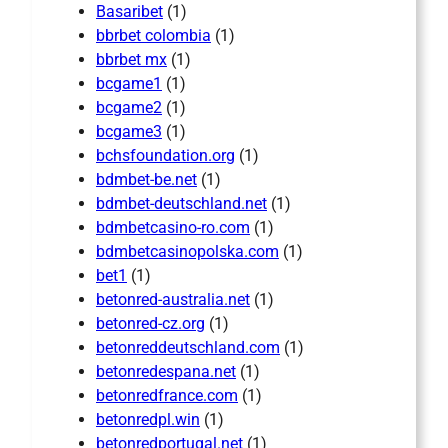
Basaribet
(1)
bbrbet colombia
(1)
bbrbet mx
(1)
bcgame1
(1)
bcgame2
(1)
bcgame3
(1)
bchsfoundation.org
(1)
bdmbet-be.net
(1)
bdmbet-deutschland.net
(1)
bdmbetcasino-ro.com
(1)
bdmbetcasinopolska.com
(1)
bet1
(1)
betonred-australia.net
(1)
betonred-cz.org
(1)
betonreddeutschland.com
(1)
betonredespana.net
(1)
betonredfrance.com
(1)
betonredpl.win
(1)
betonredportugal.net
(1)