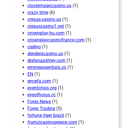
clovermagiccasino.us
(1)
crazy time
(6)
cresus-casino.us
(1)
cresuscasino1.net
(1)
crownplay-hu.com
(1)
crownplaycasinofrance.com
(1)
csdino
(1)
denderacasino.us
(1)
drelanaashley.com
(1)
emmeessentials.co
(1)
EN
(1)
encefa.com
(1)
eventcrisis.org
(1)
eyeofhorus.cc
(1)
Forex News
(1)
Forex Trading
(5)
fortune tiger brazil
(1)
frumzicasinogreece.com
(1)