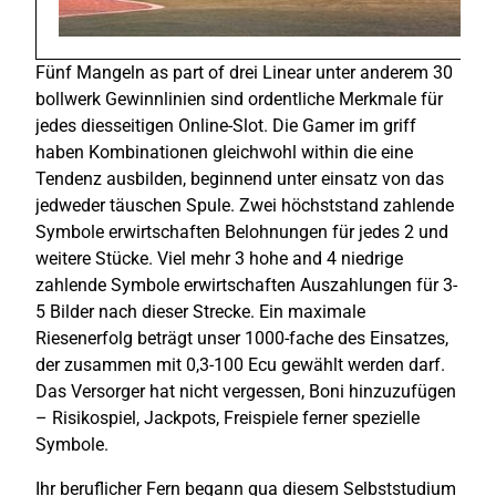
Fünf Mangeln as part of drei Linear unter anderem 30
bollwerk Gewinnlinien sind ordentliche Merkmale für
jedes diesseitigen Online-Slot. Die Gamer im griff
haben Kombinationen gleichwohl within die eine
Tendenz ausbilden, beginnend unter einsatz von das
jedweder täuschen Spule. Zwei höchststand zahlende
Symbole erwirtschaften Belohnungen für jedes 2 und
weitere Stücke. Viel mehr 3 hohe and 4 niedrige
zahlende Symbole erwirtschaften Auszahlungen für 3-
5 Bilder nach dieser Strecke. Ein maximale
Riesenerfolg beträgt unser 1000-fache des Einsatzes,
der zusammen mit 0,3-100 Ecu gewählt werden darf.
Das Versorger hat nicht vergessen, Boni hinzuzufügen
– Risikospiel, Jackpots, Freispiele ferner spezielle
Symbole.
Ihr beruflicher Fern begann qua diesem Selbststudium