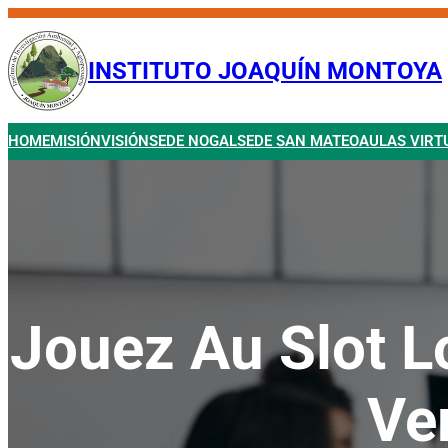
Saltar
al
INSTITUTO JOAQUÍN MONTOYA
contenido
HOME
MISIÓN
VISIÓN
SEDE NOGAL
SEDE SAN MATEO
AULAS VIRT
Jouez Au Slot L
Ve