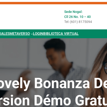
Sede Nogal:
Cll 26 No. 10 – 40
Tel: (601) 8175094
UALES
METAVERSO
LOGIN
BIBLIOTECA VIRTUAL
ovely Bonanza D
rsion Démo Gratu