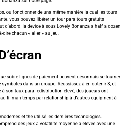
y Bonanza sur notre page.
mps, ou fonctionner de una même manière la cual les tours
ante, vous pouvez libérer un tour para tours gratuits
ut d’abord, la device à sous Lovely Bonanza a half a dozen
-dire chacun « aller » au jeu.
D’écran
ique sobre lignes de paiement peuvent désormais se tourner
e symboles dans un groupe. Réussissez à en obtenir 8, et
à son taux para redistribution élevé, des joueurs ont
 au fil man temps par relationship à d’autres equipment à
odernes et the utilisé les dernières technologies.
comprend des jeux à volatilité moyenne à élevée avec une