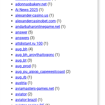
adonnasbakery.net
(1)
Ai News 2025
(1)
alexander-casino.us
(1)
alexandercasinobet.com
(1)
andarbaharonlinegame.net
(1)
answer
(5)
answers
(3)
attdistant.ru 100
(1)
aug_bh
(4)
aug_bh_aroythaitogonc
(1)
aug_bt
(3)
aug_prod
(1)
aug_pu_aipop_capewestcoast
(2)
aug_rb
(1)
austria
(1)
aviamasters-games.net
(1)
aviator
(2)
aviator brazil
(1)