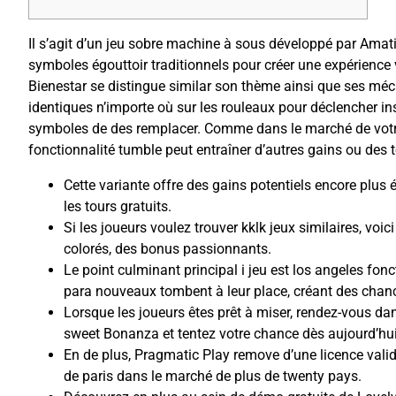
Il s’agit d’un jeu sobre machine à sous développé par Amat
symboles égouttoir traditionnels pour créer une expérience 
Bienestar se distingue similar son thème ainsi que ses mécan
identiques n’importe où sur les rouleaux pour déclencher i
symboles de des remplacer. Comme dans le marché de votr
fonctionnalité tumble peut entraîner d’autres gains ou des t
Cette variante offre des gains potentiels encore plus
les tours gratuits.
Si les joueurs voulez trouver kklk jeux similaires, vo
colorés, des bonus passionnants.
Le point culminant principal i jeu est los angeles fo
para nouveaux tombent à leur place, créant des chance
Lorsque les joueurs êtes prêt à miser, rendez-vous dan
sweet Bonanza et tentez votre chance dès aujourd’hui
En de plus, Pragmatic Play remove d’une licence valide 
de paris dans le marché de plus de twenty pays.