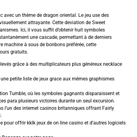
ic avec un thème de dragon oriental. Le jeu use des
visuellement attrayante. Cette deviation de Sweet
ismes. Ici, il vous suffit d’obtenir huit symboles
nstantanément une cascade, permettant à de derniers
e machine à sous de bonbons préférée, cette
ours gratuits.
 élevés grâce à des multiplicateurs plus généreux necklace
ici une petite liste de jeux grace aux mêmes graphismes
nction Tumble, où les symboles gagnants disparaissent et
s para plusieurs victoires durante un seul excursion.
s l’un des internet casinos britanniques offrant Fairly
.
pour offrir kklk jeux de on line casino et d’autres logiciels