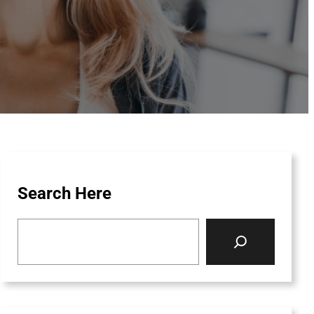
Search Here
S
e
a
r
c
h