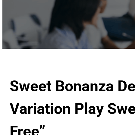
Sweet Bonanza D
Variation Play Swe
Free”