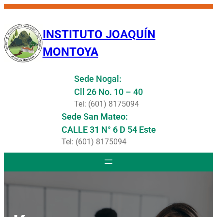
Saltar
al
INSTITUTO JOAQUÍN
contenido
MONTOYA
Sede Nogal:
Cll 26 No. 10 – 40
Tel: (601) 8175094
Sede San Mateo:
CALLE 31 N° 6 D 54 Este
Tel: (601) 8175094