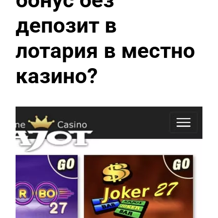
бонус без
депозит в
лотария в местно
казино?