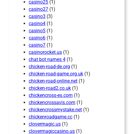
casino25
(1)
casino27
(1)
casino3
(3)
casino4
(1)
casino5
(1)
casino6
(1)
casino7
(1)
casinorocket.us
(1)
chat bot names 4
(1)
chicken-road-de.org
(1)
chicken-road-game.org.uk
(1)
chicken-road-online.net
(1)
chicken-road2.co.uk
(1)
chickencross-es.com
(1)
chickencrossavis.com
(1)
chickencrossmystake.net
(1)
chickenroadgame.cc
(1)
clovermagic.us
(1)
clovermagiccasino.us
(1)