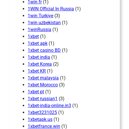
1win fr
(1)
1WIN Official In Russia
(1)
1win Turkiye
(3)
1win uzbekistan
(1)
1winRussia
(1)
1xbet
(1)
1xbet apk
(1)
1xbet casino BD
(1)
1xbet india
(1)
1xbet Korea
(2)
1xbet KR
(1)
1xbet malaysia
(1)
1xbet Morocco
(3)
1xbet pt
(1)
1xbet russian1
(3)
1xbet-india-online.in3
(1)
1xbet3231025
(1)
1xbetapk.us
(1)
1xbetfrance.win
(1)