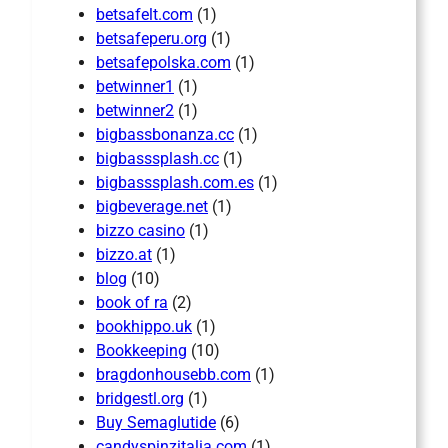
betsafelt.com
(1)
betsafeperu.org
(1)
betsafepolska.com
(1)
betwinner1
(1)
betwinner2
(1)
bigbassbonanza.cc
(1)
bigbasssplash.cc
(1)
bigbasssplash.com.es
(1)
bigbeverage.net
(1)
bizzo casino
(1)
bizzo.at
(1)
blog
(10)
book of ra
(2)
bookhippo.uk
(1)
Bookkeeping
(10)
bragdonhousebb.com
(1)
bridgestl.org
(1)
Buy Semaglutide
(6)
candyspinzitalia.com
(1)