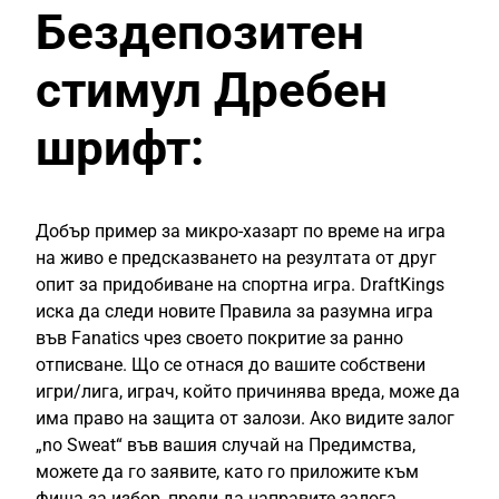
Бездепозитен
стимул Дребен
шрифт:
Добър пример за микро-хазарт по време на игра
на живо е предсказването на резултата от друг
опит за придобиване на спортна игра. DraftKings
иска да следи новите Правила за разумна игра
във Fanatics чрез своето покритие за ранно
отписване. Що се отнася до вашите собствени
игри/лига, играч, който причинява вреда, може да
има право на защита от залози. Ако видите залог
„no Sweat“ във вашия случай на Предимства,
можете да го заявите, като го приложите към
фиша за избор, преди да направите залога.