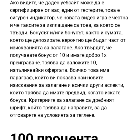
Ако видите, че даден уебсайт може да е
сертифициран от вас, един от тестерите, това е
сигурен индикатор, че новата видео игра е честна
и че таксите за изплащане са това, за което се
твърди. Бонусът и/или бонусът, както и сумата,
която ще депозирате, вероятно ще бъдат част от
изискванията за залагане. Ако твърдят, че
получавате бонус от 10 и имате добро 1x
преиграване, трябва да заложите 10,
изпълнявайки офертата. Всичко това има
параграф, който ви показва най-новите
изисквания за залагане и всички други аспекти,
които трябва да имате предвид, когато искате
бонуса. Критериите за залагане са дребният
шрифт, който трябва да направите, за да
отговаряте на условията за теглене.
100 процента