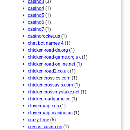
casino3
(3)
casino4
(1)
casino5
(1)
casino6
(1)
casino7
(1)
casinorocket.us
(1)
chat bot names 4
(1)
chicken-road-de.org
(1)
chicken-road-game.org.uk
(1)
chicken-road-online.net
(1)
chicken-road2.co.uk
(1)
chickencross-es.com
(1)
chickencrossavis.com
(1)
chickencrossmystake.net
(1)
chickenroadgame.cc
(1)
clovermagic.us
(1)
clovermagiccasino.us
(1)
crazy time
(6)
cresus-casino.us
(1)