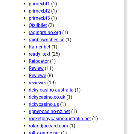
primexbt1
(1)
primexbt2
(1)
primexbt3
(1)
Qizilbilet
(2)
ragingrhino.org
(1)
rainbowriches.cc
(1)
Ramenbet
(1)
ready_text
(25)
Relocator
(1)
Review
(11)
Reviewe
(8)
reviewer
(19)
ricky casino australia
(1)
rickycasino.co.uk
(1)
rickycasino.us
(1)
ripper-casino-nz.net
(1)
rocketplaycasinoaustralia.net
(1)
rolandjaccard.com
(1)
roll-x-game.net
(1)