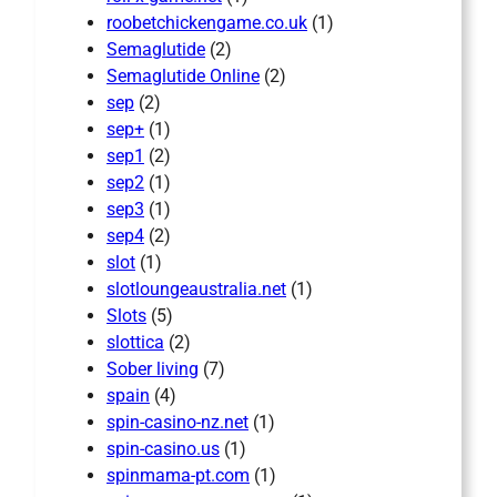
roobetchickengame.co.uk
(1)
Semaglutide
(2)
Semaglutide Online
(2)
sep
(2)
sep+
(1)
sep1
(2)
sep2
(1)
sep3
(1)
sep4
(2)
slot
(1)
slotloungeaustralia.net
(1)
Slots
(5)
slottica
(2)
Sober living
(7)
spain
(4)
spin-casino-nz.net
(1)
spin-casino.us
(1)
spinmama-pt.com
(1)