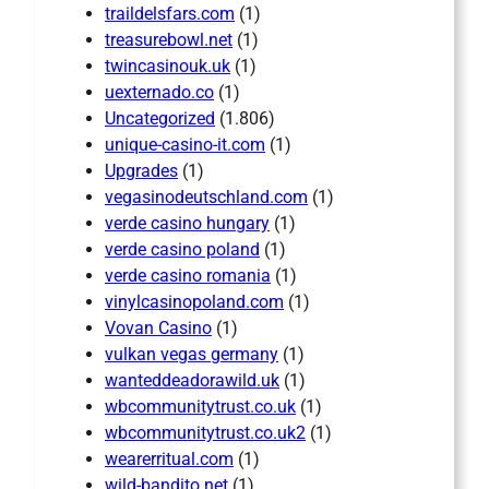
traildelsfars.com
(1)
treasurebowl.net
(1)
twincasinouk.uk
(1)
uexternado.co
(1)
Uncategorized
(1.806)
unique-casino-it.com
(1)
Upgrades
(1)
vegasinodeutschland.com
(1)
verde casino hungary
(1)
verde casino poland
(1)
verde casino romania
(1)
vinylcasinopoland.com
(1)
Vovan Casino
(1)
vulkan vegas germany
(1)
wanteddeadorawild.uk
(1)
wbcommunitytrust.co.uk
(1)
wbcommunitytrust.co.uk2
(1)
wearerritual.com
(1)
wild-bandito.net
(1)