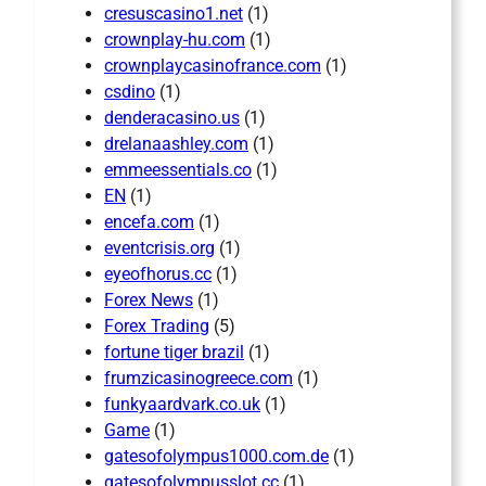
cresuscasino1.net
(1)
crownplay-hu.com
(1)
crownplaycasinofrance.com
(1)
csdino
(1)
denderacasino.us
(1)
drelanaashley.com
(1)
emmeessentials.co
(1)
EN
(1)
encefa.com
(1)
eventcrisis.org
(1)
eyeofhorus.cc
(1)
Forex News
(1)
Forex Trading
(5)
fortune tiger brazil
(1)
frumzicasinogreece.com
(1)
funkyaardvark.co.uk
(1)
Game
(1)
gatesofolympus1000.com.de
(1)
gatesofolympusslot.cc
(1)