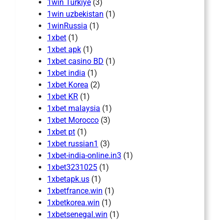
1win Turkiye
(3)
1win uzbekistan
(1)
1winRussia
(1)
1xbet
(1)
1xbet apk
(1)
1xbet casino BD
(1)
1xbet india
(1)
1xbet Korea
(2)
1xbet KR
(1)
1xbet malaysia
(1)
1xbet Morocco
(3)
1xbet pt
(1)
1xbet russian1
(3)
1xbet-india-online.in3
(1)
1xbet3231025
(1)
1xbetapk.us
(1)
1xbetfrance.win
(1)
1xbetkorea.win
(1)
1xbetsenegal.win
(1)