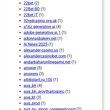
22bet
(2)
22Bet BD
(1)
22bet IT
(1)
32redcasino.org.uk
(1)
a16z generative ai
(4)
adobe generative ai 1
(1)
adonnasbakery.net
(1)
Ai News 2025
(1)
alexander-casino.us
(1)
alexandercasinobet.com
(1)
andarbaharonlinegame.net
(1)
answer
(5)
answers
(3)
attdistant.ru 100
(1)
aug_bh
(4)
aug_bh_aroythaitogonc
(1)
aug_bt
(3)
aug_prod
(1)
aug_pu_aipop_capewestcoast
(2)