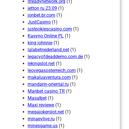
itreadynetwork.org
(1)
jetton ru 23.09
(1)
jonbet.br.com
(1)
JustCasino
(1)
justpokiescasino.com
(1)
Kasyno Online PL
(1)
king johnnie
(1)
lalabetnederland.net
(1)
legacyofdeaddemo.com.de
(1)
lekingslot.net
(1)
leovegasosterreich.com
(1)
makaluaventura.com
(1)
mandarin-oriental.ru
(1)
Maribet casino TR
(1)
Masalbet
(1)
Maxi reviewe
(1)
megajokerslot.net
(1)
minaevlive.ru
(1)
minesgame.us
(1)