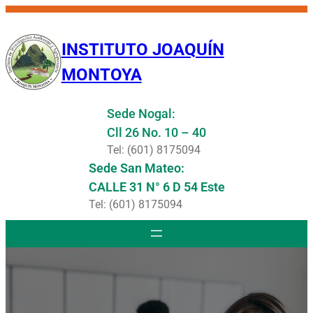
Saltar
al
INSTITUTO JOAQUÍN
contenido
MONTOYA
Sede Nogal:
Cll 26 No. 10 – 40
Tel: (601) 8175094
Sede San Mateo:
CALLE 31 N° 6 D 54 Este
Tel: (601) 8175094