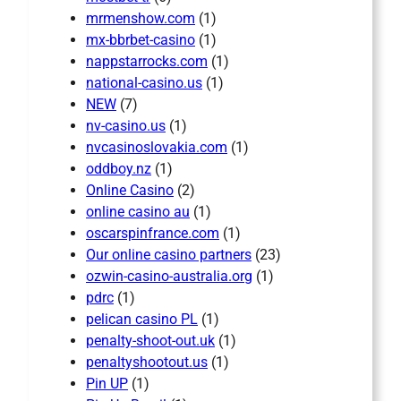
mrmenshow.com
(1)
mx-bbrbet-casino
(1)
nappstarrocks.com
(1)
national-casino.us
(1)
NEW
(7)
nv-casino.us
(1)
nvcasinoslovakia.com
(1)
oddboy.nz
(1)
Online Casino
(2)
online casino au
(1)
oscarspinfrance.com
(1)
Our online casino partners
(23)
ozwin-casino-australia.org
(1)
pdrc
(1)
pelican casino PL
(1)
penalty-shoot-out.uk
(1)
penaltyshootout.us
(1)
Pin UP
(1)