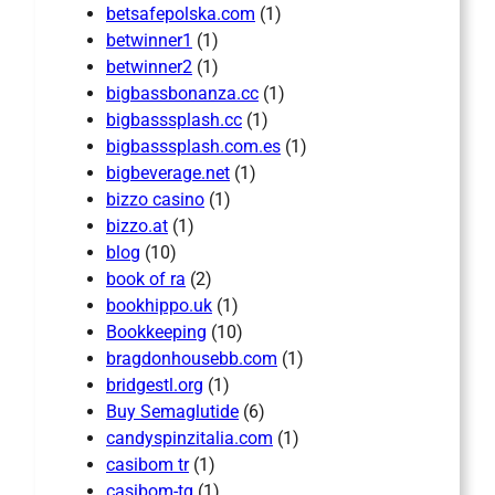
betsafepolska.com
(1)
betwinner1
(1)
betwinner2
(1)
bigbassbonanza.cc
(1)
bigbasssplash.cc
(1)
bigbasssplash.com.es
(1)
bigbeverage.net
(1)
bizzo casino
(1)
bizzo.at
(1)
blog
(10)
book of ra
(2)
bookhippo.uk
(1)
Bookkeeping
(10)
bragdonhousebb.com
(1)
bridgestl.org
(1)
Buy Semaglutide
(6)
candyspinzitalia.com
(1)
casibom tr
(1)
casibom-tg
(1)