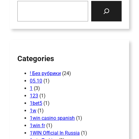
S
e
a
r
c
h
Categories
! Без рубрики
(24)
05.10
(1)
1
(3)
123
(1)
1bet5
(1)
1w
(1)
1win casino spanish
(1)
1win fr
(1)
1WIN Official In Russia
(1)