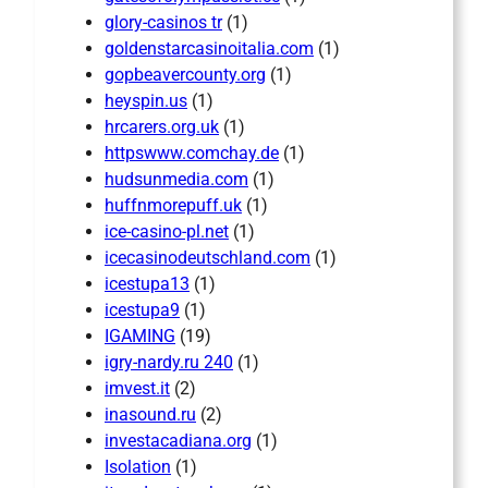
glory-casinos tr
(1)
goldenstarcasinoitalia.com
(1)
gopbeavercounty.org
(1)
heyspin.us
(1)
hrcarers.org.uk
(1)
httpswww.comchay.de
(1)
hudsunmedia.com
(1)
huffnmorepuff.uk
(1)
ice-casino-pl.net
(1)
icecasinodeutschland.com
(1)
icestupa13
(1)
icestupa9
(1)
IGAMING
(19)
igry-nardy.ru 240
(1)
imvest.it
(2)
inasound.ru
(2)
investacadiana.org
(1)
Isolation
(1)