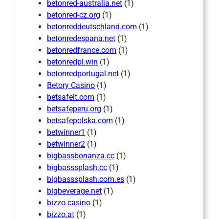
betonred-australia.net
(1)
betonred-cz.org
(1)
betonreddeutschland.com
(1)
betonredespana.net
(1)
betonredfrance.com
(1)
betonredpl.win
(1)
betonredportugal.net
(1)
Betory Casino
(1)
betsafelt.com
(1)
betsafeperu.org
(1)
betsafepolska.com
(1)
betwinner1
(1)
betwinner2
(1)
bigbassbonanza.cc
(1)
bigbasssplash.cc
(1)
bigbasssplash.com.es
(1)
bigbeverage.net
(1)
bizzo casino
(1)
bizzo.at
(1)