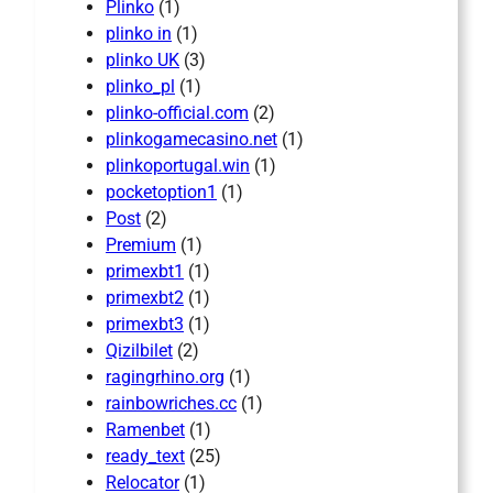
Plinko
(1)
plinko in
(1)
plinko UK
(3)
plinko_pl
(1)
plinko-official.com
(2)
plinkogamecasino.net
(1)
plinkoportugal.win
(1)
pocketoption1
(1)
Post
(2)
Premium
(1)
primexbt1
(1)
primexbt2
(1)
primexbt3
(1)
Qizilbilet
(2)
ragingrhino.org
(1)
rainbowriches.cc
(1)
Ramenbet
(1)
ready_text
(25)
Relocator
(1)