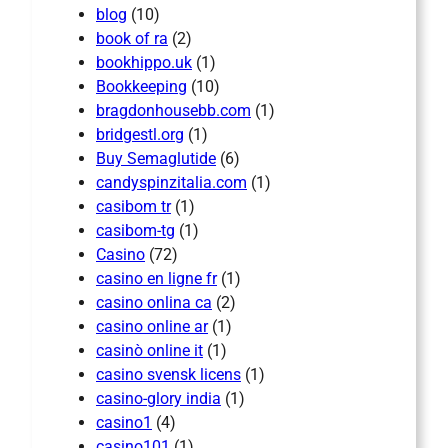
blog
(10)
book of ra
(2)
bookhippo.uk
(1)
Bookkeeping
(10)
bragdonhousebb.com
(1)
bridgestl.org
(1)
Buy Semaglutide
(6)
candyspinzitalia.com
(1)
casibom tr
(1)
casibom-tg
(1)
Casino
(72)
casino en ligne fr
(1)
casino onlina ca
(2)
casino online ar
(1)
casinò online it
(1)
casino svensk licens
(1)
casino-glory india
(1)
casino1
(4)
casino101
(1)