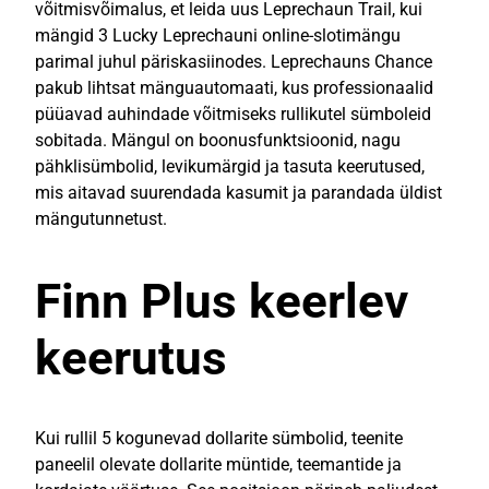
võitmisvõimalus, et leida uus Leprechaun Trail, kui
mängid 3 Lucky Leprechauni online-slotimängu
parimal juhul päriskasiinodes. Leprechauns Chance
pakub lihtsat mänguautomaati, kus professionaalid
püüavad auhindade võitmiseks rullikutel sümboleid
sobitada. Mängul on boonusfunktsioonid, nagu
pähklisümbolid, levikumärgid ja tasuta keerutused,
mis aitavad suurendada kasumit ja parandada üldist
mängutunnetust.
Finn Plus keerlev
keerutus
Kui rullil 5 kogunevad dollarite sümbolid, teenite
paneelil olevate dollarite müntide, teemantide ja