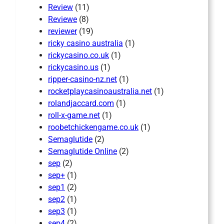
Review
(11)
Reviewe
(8)
reviewer
(19)
ricky casino australia
(1)
rickycasino.co.uk
(1)
rickycasino.us
(1)
ripper-casino-nz.net
(1)
rocketplaycasinoaustralia.net
(1)
rolandjaccard.com
(1)
roll-x-game.net
(1)
roobetchickengame.co.uk
(1)
Semaglutide
(2)
Semaglutide Online
(2)
sep
(2)
sep+
(1)
sep1
(2)
sep2
(1)
sep3
(1)
sep4
(2)