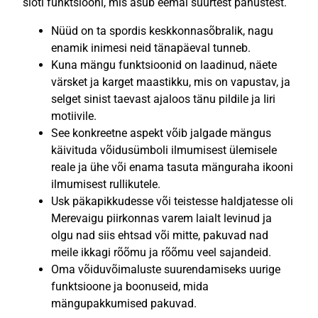
sloti funktsiooni, mis asub eemal suurtest panustest.
Nüüd on ta spordis keskkonnasõbralik, nagu
enamik inimesi neid tänapäeval tunneb.
Kuna mängu funktsioonid on laadinud, näete
värsket ja karget maastikku, mis on vapustav, ja
selget sinist taevast ajaloos tänu pildile ja Iiri
motiivile.
See konkreetne aspekt võib jalgade mängus
käivituda võidusümboli ilmumisest ülemisele
reale ja ühe või enama tasuta mänguraha ikooni
ilmumisest rullikutele.
Usk päkapikkudesse või teistesse haldjatesse oli
Merevaigu piirkonnas varem laialt levinud ja
olgu nad siis ehtsad või mitte, pakuvad nad
meile ikkagi rõõmu ja rõõmu veel sajandeid.
Oma võiduvõimaluste suurendamiseks uurige
funktsioone ja boonuseid, mida
mängupakkumised pakuvad.