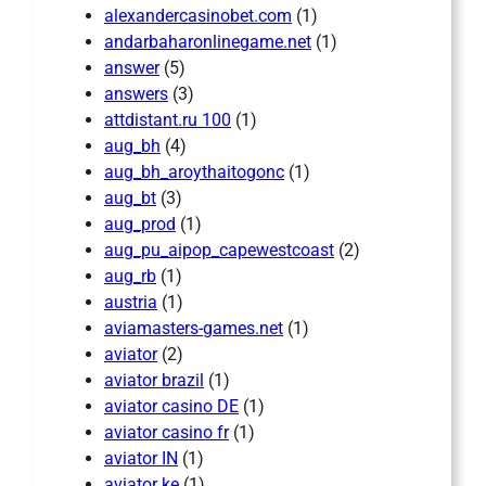
alexandercasinobet.com
(1)
andarbaharonlinegame.net
(1)
answer
(5)
answers
(3)
attdistant.ru 100
(1)
aug_bh
(4)
aug_bh_aroythaitogonc
(1)
aug_bt
(3)
aug_prod
(1)
aug_pu_aipop_capewestcoast
(2)
aug_rb
(1)
austria
(1)
aviamasters-games.net
(1)
aviator
(2)
aviator brazil
(1)
aviator casino DE
(1)
aviator casino fr
(1)
aviator IN
(1)
aviator ke
(1)