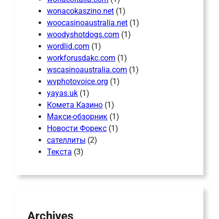
wonacokaszino.net
(1)
woocasinoaustralia.net
(1)
woodyshotdogs.com
(1)
wordlid.com
(1)
workforusdakc.com
(1)
wscasinoaustralia.com
(1)
wvphotovoice.org
(1)
yayas.uk
(1)
Комета Казино
(1)
Макси-обзорник
(1)
Новости Форекс
(1)
сателлиты
(2)
Текста
(3)
Archives