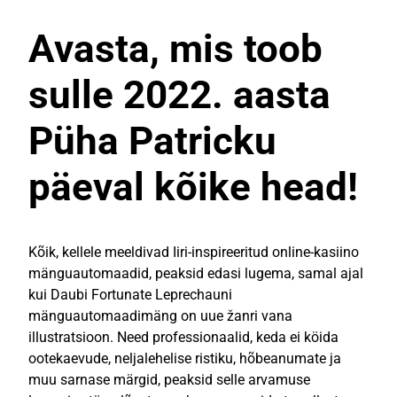
Avasta, mis toob
sulle 2022. aasta
Püha Patricku
päeval kõike head!
Kõik, kellele meeldivad Iiri-inspireeritud online-kasiino
mänguautomaadid, peaksid edasi lugema, samal ajal
kui Daubi Fortunate Leprechauni
mänguautomaadimäng on uue žanri vana
illustratsioon. Need professionaalid, keda ei köida
ootekaevude, neljalehelise ristiku, hõbeanumate ja
muu sarnase märgid, peaksid selle arvamuse