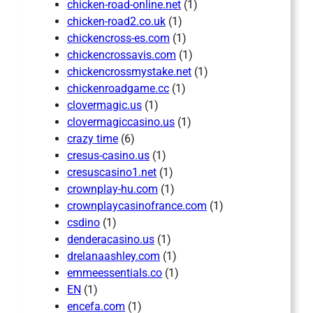
chicken-road-online.net
(1)
chicken-road2.co.uk
(1)
chickencross-es.com
(1)
chickencrossavis.com
(1)
chickencrossmystake.net
(1)
chickenroadgame.cc
(1)
clovermagic.us
(1)
clovermagiccasino.us
(1)
crazy time
(6)
cresus-casino.us
(1)
cresuscasino1.net
(1)
crownplay-hu.com
(1)
crownplaycasinofrance.com
(1)
csdino
(1)
denderacasino.us
(1)
drelanaashley.com
(1)
emmeessentials.co
(1)
EN
(1)
encefa.com
(1)