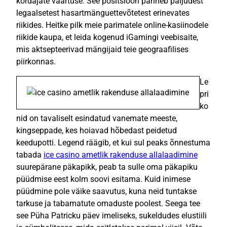
kordajate väärtuse. See positsioon pärineb paljudest
legaalsetest hasartmänguettevõtetest erinevates
riikides. Heitke pilk meie parimatele online-kasiinodele
riikide kaupa, et leida kogenud iGamingi veebisaite,
mis aktsepteerivad mängijaid teie geograafilises
piirkonnas.
Le
pri
ko
nid on tavaliselt esindatud vanemate meeste,
kingseppade, kes hoiavad hõbedast peidetud
keedupotti. Legend räägib, et kui sul peaks õnnestuma
tabada
ice casino ametlik rakenduse allalaadimine
suurepärane päkapikk, peab ta sulle oma päkapiku
püüdmise eest kolm soovi esitama. Kuid inimese
püüdmine pole väike saavutus, kuna neid tuntakse
tarkuse ja tabamatute omaduste poolest. Seega tee
see Püha Patricku päev imeliseks, sukeldudes elustiili