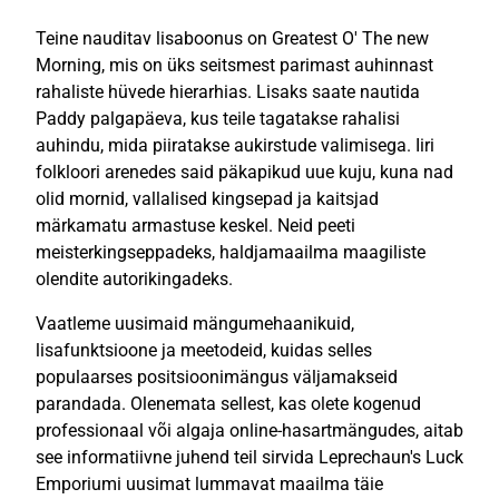
Teine nauditav lisaboonus on Greatest O' The new
Morning, mis on üks seitsmest parimast auhinnast
rahaliste hüvede hierarhias. Lisaks saate nautida
Paddy palgapäeva, kus teile tagatakse rahalisi
auhindu, mida piiratakse aukirstude valimisega. Iiri
folkloori arenedes said päkapikud uue kuju, kuna nad
olid mornid, vallalised kingsepad ja kaitsjad
märkamatu armastuse keskel. Neid peeti
meisterkingseppadeks, haldjamaailma maagiliste
olendite autorikingadeks.
Vaatleme uusimaid mängumehaanikuid,
lisafunktsioone ja meetodeid, kuidas selles
populaarses positsioonimängus väljamakseid
parandada. Olenemata sellest, kas olete kogenud
professionaal või algaja online-hasartmängudes, aitab
see informatiivne juhend teil sirvida Leprechaun's Luck
Emporiumi uusimat lummavat maailma täie