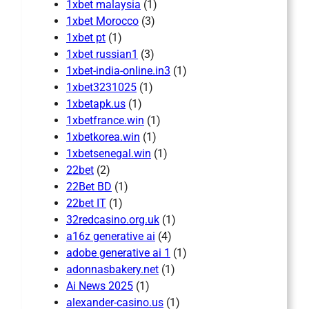
1xbet malaysia
(1)
1xbet Morocco
(3)
1xbet pt
(1)
1xbet russian1
(3)
1xbet-india-online.in3
(1)
1xbet3231025
(1)
1xbetapk.us
(1)
1xbetfrance.win
(1)
1xbetkorea.win
(1)
1xbetsenegal.win
(1)
22bet
(2)
22Bet BD
(1)
22bet IT
(1)
32redcasino.org.uk
(1)
a16z generative ai
(4)
adobe generative ai 1
(1)
adonnasbakery.net
(1)
Ai News 2025
(1)
alexander-casino.us
(1)