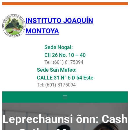
Saltar
al
INSTITUTO JOAQUÍN
contenido
MONTOYA
Sede Nogal:
Cll 26 No. 10 – 40
Tel: (601) 8175094
Sede San Mateo:
CALLE 31 N° 6 D 54 Este
Tel: (601) 8175094
Leprechaunsi õnn: Cash