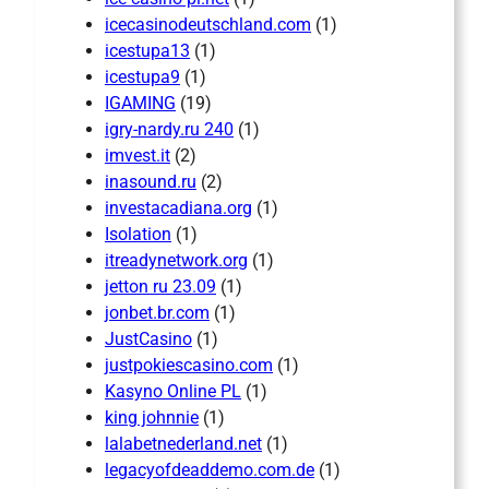
icecasinodeutschland.com
(1)
icestupa13
(1)
icestupa9
(1)
IGAMING
(19)
igry-nardy.ru 240
(1)
imvest.it
(2)
inasound.ru
(2)
investacadiana.org
(1)
Isolation
(1)
itreadynetwork.org
(1)
jetton ru 23.09
(1)
jonbet.br.com
(1)
JustCasino
(1)
justpokiescasino.com
(1)
Kasyno Online PL
(1)
king johnnie
(1)
lalabetnederland.net
(1)
legacyofdeaddemo.com.de
(1)