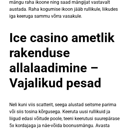
mängu raha ikoone ning saad mängijat vastavalt
austada.
Raha kogumise ikoon jääb rullikule, liikudes
iga keeruga sammu võrra vasakule.
Ice casino ametlik
rakenduse
allalaadimine –
Vajalikud pesad
Neli kuni viis scatterit, seega alustad seitsme parima
või siis tosina kõrgusega. Keeruta uusi rullikuid ja
liigud edasi võitude poole, teeni keerutusi suurepärase
5x kordajaga ja näe-võida boonusmängu. Avasta