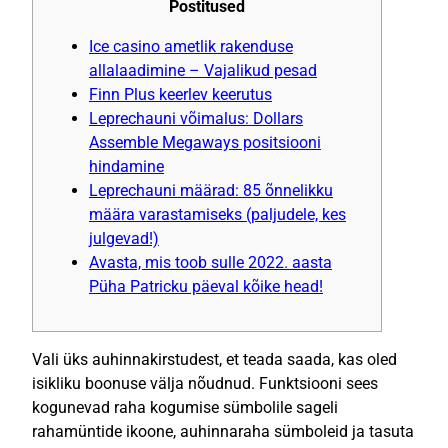
Postitused
Ice casino ametlik rakenduse
allalaadimine – Vajalikud pesad
Finn Plus keerlev keerutus
Leprechauni võimalus: Dollars
Assemble Megaways positsiooni
hindamine
Leprechauni määrad: 85 õnnelikku
määra varastamiseks (paljudele, kes
julgevad!)
Avasta, mis toob sulle 2022. aasta
Püha Patricku päeval kõike head!
Vali üks auhinnakirstudest, et teada saada, kas oled
isikliku boonuse välja nõudnud. Funktsiooni sees
kogunevad raha kogumise sümbolile sageli
rahamüntide ikoone, auhinnaraha sümboleid ja tasuta