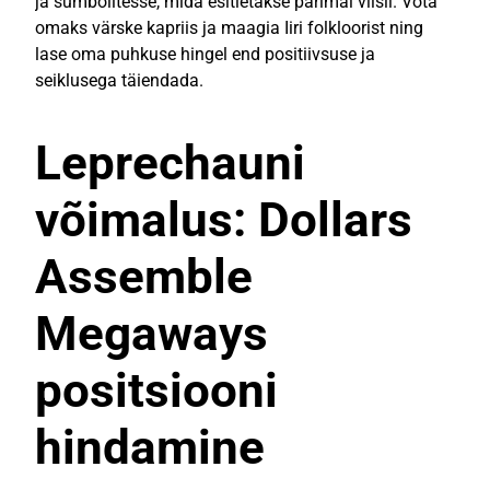
ja sümbolitesse, mida esitletakse parimal viisil. Võta
omaks värske kapriis ja maagia Iiri folkloorist ning
lase oma puhkuse hingel end positiivsuse ja
seiklusega täiendada.
Leprechauni
võimalus: Dollars
Assemble
Megaways
positsiooni
hindamine