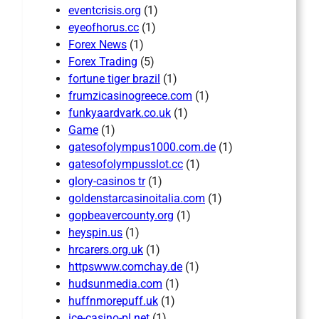
eventcrisis.org
(1)
eyeofhorus.cc
(1)
Forex News
(1)
Forex Trading
(5)
fortune tiger brazil
(1)
frumzicasinogreece.com
(1)
funkyaardvark.co.uk
(1)
Game
(1)
gatesofolympus1000.com.de
(1)
gatesofolympusslot.cc
(1)
glory-casinos tr
(1)
goldenstarcasinoitalia.com
(1)
gopbeavercounty.org
(1)
heyspin.us
(1)
hrcarers.org.uk
(1)
httpswww.comchay.de
(1)
hudsunmedia.com
(1)
huffnmorepuff.uk
(1)
ice-casino-pl.net
(1)