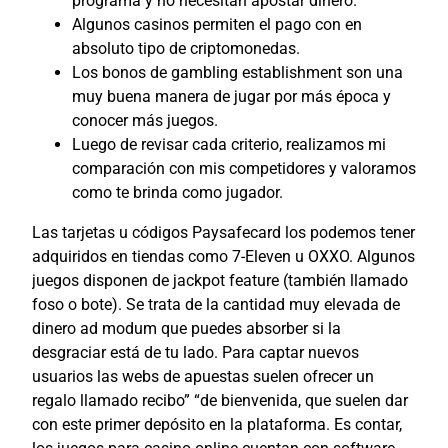
programa y no necesitan apostar dinero.
Algunos casinos permiten el pago con en
absoluto tipo de criptomonedas.
Los bonos de gambling establishment son una
muy buena manera de jugar por más época y
conocer más juegos.
Luego de revisar cada criterio, realizamos mi
comparación con mis competidores y valoramos
como te brinda como jugador.
Las tarjetas u códigos Paysafecard los podemos tener
adquiridos en tiendas como 7-Eleven u OXXO. Algunos
juegos disponen de jackpot feature (también llamado
foso o bote). Se trata de la cantidad muy elevada de
dinero ad modum que puedes absorber si la
desgraciar está de tu lado. Para captar nuevos
usuarios las webs de apuestas suelen ofrecer un
regalo llamado recibo” “de bienvenida, que suelen dar
con este primer depósito en la plataforma. Es contar,