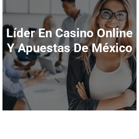
Líder En Casino Online
Y Apuestas De México