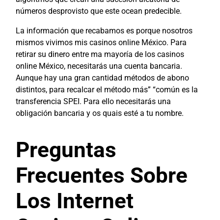
números desprovisto que este ocean predecible.
La información que recabamos es porque nosotros
mismos vivimos mis casinos online México. Para
retirar su dinero entre ma mayoría de los casinos
online México, necesitarás una cuenta bancaria.
Aunque hay una gran cantidad métodos de abono
distintos, para recalcar el método más” “común es la
transferencia SPEI. Para ello necesitarás una
obligación bancaria y os quais esté a tu nombre.
Preguntas
Frecuentes Sobre
Los Internet