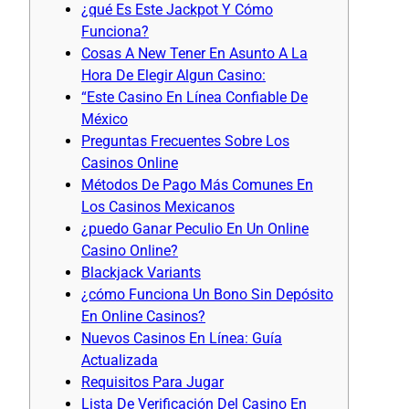
¿qué Es Este Jackpot Y Cómo
Funciona?
Cosas A New Tener En Asunto A La
Hora De Elegir Algun Casino:
“Este Casino En Línea Confiable De
México
Preguntas Frecuentes Sobre Los
Casinos Online
Métodos De Pago Más Comunes En
Los Casinos Mexicanos
¿puedo Ganar Peculio En Un Online
Casino Online?
Blackjack Variants
¿cómo Funciona Un Bono Sin Depósito
En Online Casinos?
Nuevos Casinos En Línea: Guía
Actualizada
Requisitos Para Jugar
Lista De Verificación Del Casino En