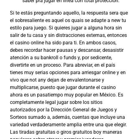
saber pra jugar en línea con total protección.
Si te estás preguntando aquello, la respuesta sera que
el sobresaliente es aquel os quais se adapte a new tu
estilo para juego. Si quieres jugar a alguna hora sin
salir de tu casa y sin distracciones externas, entonces
el casino online ha sido para ti. En ambos casos,
debes recordar hacer pausas y descansar, desasistir
atención a su bankroll o funds y, por sedicente,
divertirte en un proceso. Para abreviar, en el país
tienes muy serias opciones para arriesgar online y en
vivo que not any dejan de envalentonarse y
multiplicarse, puesto que jugar durante el casino
ahora es un pasatiempo muy popular en México. Es
completamente legal jugar sobre los sitios
autorizados por la Dirección General de Juegos y
Sorteos sumado a, además, cuentas que incluye una
variedad verdaderamente amplia entre una que elegir.
Las tiradas gratuitas o giros gratuitos boy maneras