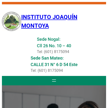
Saltar
al
INSTITUTO JOAQUÍN
contenido
MONTOYA
Sede Nogal:
Cll 26 No. 10 – 40
Tel: (601) 8175094
Sede San Mateo:
CALLE 31 N° 6 D 54 Este
Tel: (601) 8175094