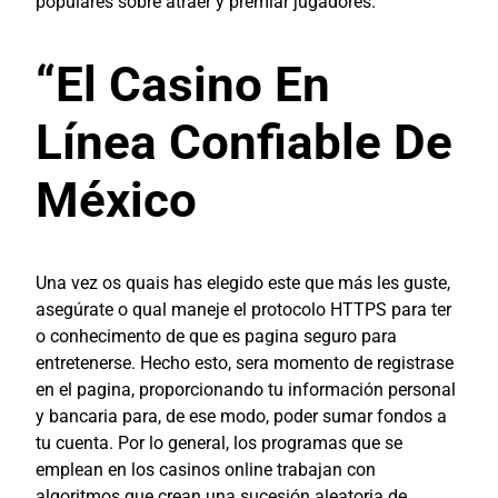
populares sobre atraer y premiar jugadores.
“El Casino En
Línea Confiable De
México
Una vez os quais has elegido este que más les guste,
asegúrate o qual maneje el protocolo HTTPS para ter
o conhecimento de que es pagina seguro para
entretenerse. Hecho esto, sera momento de registrase
en el pagina, proporcionando tu información personal
y bancaria para, de ese modo, poder sumar fondos a
tu cuenta. Por lo general, los programas que se
emplean en los casinos online trabajan con
algoritmos que crean una sucesión aleatoria de