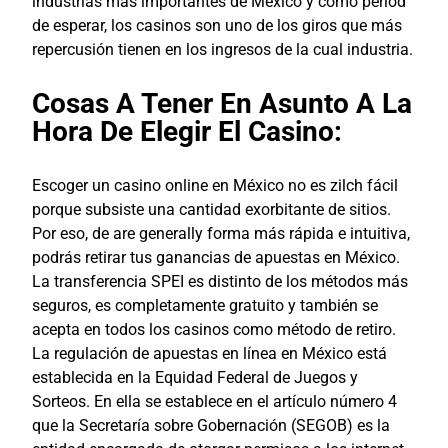
industrias más importantes de México y como period
de esperar, los casinos son uno de los giros que más
repercusión tienen en los ingresos de la cual industria.
Cosas A Tener En Asunto A La
Hora De Elegir El Casino:
Escoger un casino online en México no es zilch fácil
porque subsiste una cantidad exorbitante de sitios.
Por eso, de are generally forma más rápida e intuitiva,
podrás retirar tus ganancias de apuestas en México.
La transferencia SPEI es distinto de los métodos más
seguros, es completamente gratuito y también se
acepta en todos los casinos como método de retiro.
La regulación de apuestas en línea en México está
establecida en la Equidad Federal de Juegos y
Sorteos. En ella se establece en el artículo número 4
que la Secretaría sobre Gobernación (SEGOB) es la