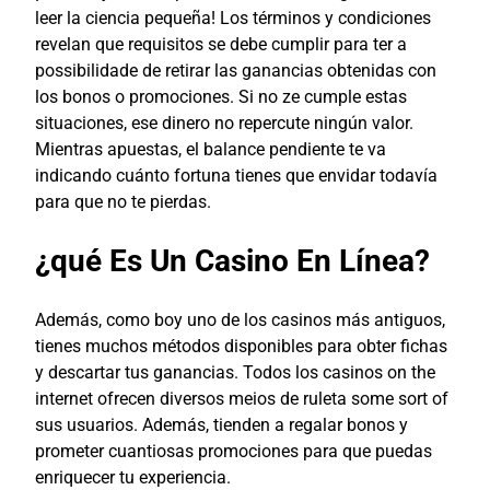
leer la ciencia pequeña! Los términos y condiciones
revelan que requisitos se debe cumplir para ter a
possibilidade de retirar las ganancias obtenidas con
los bonos o promociones. Si no ze cumple estas
situaciones, ese dinero no repercute ningún valor.
Mientras apuestas, el balance pendiente te va
indicando cuánto fortuna tienes que envidar todavía
para que no te pierdas.
¿qué Es Un Casino En Línea?
Además, como boy uno de los casinos más antiguos,
tienes muchos métodos disponibles para obter fichas
y descartar tus ganancias. Todos los casinos on the
internet ofrecen diversos meios de ruleta some sort of
sus usuarios. Además, tienden a regalar bonos y
prometer cuantiosas promociones para que puedas
enriquecer tu experiencia.