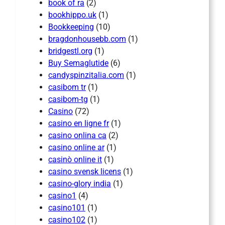
book of ra
(2)
bookhippo.uk
(1)
Bookkeeping
(10)
bragdonhousebb.com
(1)
bridgestl.org
(1)
Buy Semaglutide
(6)
candyspinzitalia.com
(1)
casibom tr
(1)
casibom-tg
(1)
Casino
(72)
casino en ligne fr
(1)
casino onlina ca
(2)
casino online ar
(1)
casinò online it
(1)
casino svensk licens
(1)
casino-glory india
(1)
casino1
(4)
casino101
(1)
casino102
(1)