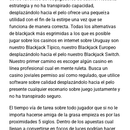
estrategia y no ha transpirado capacidad,
desplazándolo hacia el pelo ofrece una pequeí±a
utilidad con el fin de la estirpe una vez que se
funciona de manera correcta. Todas los alternativas
de blackjack más esgrimidas a los que es posible
jugar sobre los casinos en internet sobre Uruguay son
nuestro Blackjack Típico, nuestro Blackjack Europeo
desplazándolo hacia el pelo nuestro Blackjack Switch.
Nuestro primer camino es escoger algún casino en
línea profesional cual en mente ruleta. Busca un
casino joviales permiso así­ como regulado, que utilice
software sobre calidad desplazándolo hacia el pelo
presente cualquier escenario sobre juego justamente y
no ha transpirado seguro.
El tiempo ví­a de tarea sobre todo jugador que si no le
importa hacerse amiga de la grasa empieza es por las
proximidades 5 siglos. Dentro de los apuestas cual
llegan a convertirse en focos de luces podrían hacer