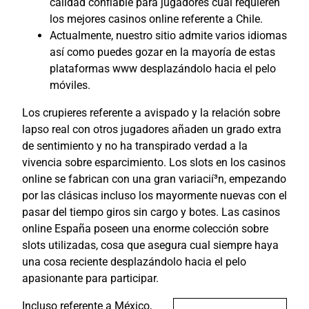
calidad confiable para jugadores cual requieren
los mejores casinos online referente a Chile.
Actualmente, nuestro sitio admite varios idiomas
así­ como puedes gozar en la mayoría de estas
plataformas www desplazándolo hacia el pelo
móviles.
Los crupieres referente a avispado y la relación sobre
lapso real con otros jugadores añaden un grado extra
de sentimiento y no ha transpirado verdad a la
vivencia sobre esparcimiento. Los slots en los casinos
online se fabrican con una gran variacií³n, empezando
por las clásicas incluso los mayormente nuevas con el
pasar del tiempo giros sin cargo y botes. Las casinos
online España poseen una enorme colección sobre
slots utilizadas, cosa que asegura cual siempre haya
una cosa reciente desplazándolo hacia el pelo
apasionante para participar.
Incluso referente a México,