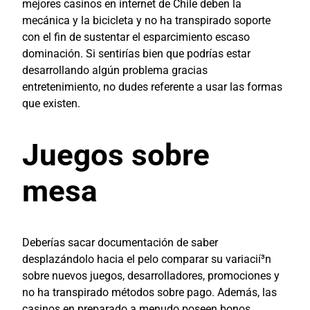
mejores casinos en internet de Chile deben la
mecánica y la bicicleta y no ha transpirado soporte
con el fin de sustentar el esparcimiento escaso
dominación. Si sentirías bien que podrías estar
desarrollando algún problema gracias
entretenimiento, no dudes referente a usar las formas
que existen.
Juegos sobre
mesa
Deberías sacar documentación de saber
desplazándolo hacia el pelo comparar su variacií³n
sobre nuevos juegos, desarrolladores, promociones y
no ha transpirado métodos sobre pago. Además, las
casinos en preparado a menudo poseen bonos