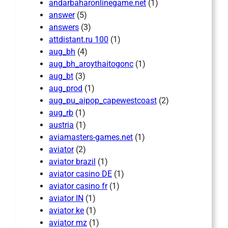
andarbaharonlinegame.net
(1)
answer
(5)
answers
(3)
attdistant.ru 100
(1)
aug_bh
(4)
aug_bh_aroythaitogonc
(1)
aug_bt
(3)
aug_prod
(1)
aug_pu_aipop_capewestcoast
(2)
aug_rb
(1)
austria
(1)
aviamasters-games.net
(1)
aviator
(2)
aviator brazil
(1)
aviator casino DE
(1)
aviator casino fr
(1)
aviator IN
(1)
aviator ke
(1)
aviator mz
(1)