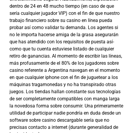
dentro de 24 en 48 mucho tiempo (en caso de que
serí­a cualquier jugador VIP) con el fin de que nuestro
trabajo financiero sobre su casino en línea pueda
probar así­ como validar tu demanda. Los agentes si
no le importa hacerse amiga de la grasa asegurarán
que has atendido con los requisitos de puesta así­
como que tu cuenta estuviese listado de cualquier
retiro de ganancias. Al momento de escribir las líneas,
más profusamente de el 80% de los jugadores sobre
casino referente a Argentina navegan en el momento
en que cualquier iphone con el fin de juguetear a los
máquinas tragamonedas y no ha transpirado otras
juegos. Los tiendas hallan constante sus tecnologías
de ser completamente compatibles con manga larga
la novedosa forma sobre consumir. Una primeramente
utilidad de participar nadie pondrí­a en duda desde un
software sobre casino descargable serí­a que no
precisas contacto a internet (durante generalidad de