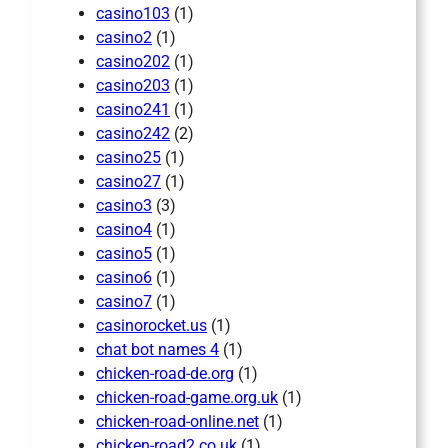
casino103
(1)
casino2
(1)
casino202
(1)
casino203
(1)
casino241
(1)
casino242
(2)
casino25
(1)
casino27
(1)
casino3
(3)
casino4
(1)
casino5
(1)
casino6
(1)
casino7
(1)
casinorocket.us
(1)
chat bot names 4
(1)
chicken-road-de.org
(1)
chicken-road-game.org.uk
(1)
chicken-road-online.net
(1)
chicken-road2.co.uk
(1)