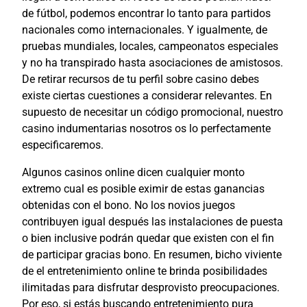
de fútbol, podemos encontrar lo tanto para partidos
nacionales como internacionales. Y igualmente, de
pruebas mundiales, locales, campeonatos especiales
y no ha transpirado hasta asociaciones de amistosos.
De retirar recursos de tu perfil sobre casino debes
existe ciertas cuestiones a considerar relevantes. En
supuesto de necesitar un código promocional, nuestro
casino indumentarias nosotros os lo perfectamente
especificaremos.
Algunos casinos online dicen cualquier monto
extremo cual es posible eximir de estas ganancias
obtenidas con el bono. No los novios juegos
contribuyen igual después las instalaciones de puesta
o bien inclusive podrán quedar que existen con el fin
de participar gracias bono. En resumen, bicho viviente
de el entretenimiento online te brinda posibilidades
ilimitadas para disfrutar desprovisto preocupaciones.
Por eso, si estás buscando entretenimiento pura