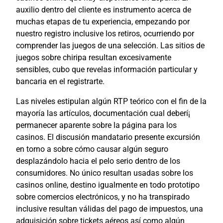
auxilio dentro del cliente es instrumento acerca de
muchas etapas de tu experiencia, empezando por
nuestro registro inclusive los retiros, ocurriendo por
comprender las juegos de una selección. Las sitios de
juegos sobre chiripa resultan excesivamente
sensibles, cubo que revelas información particular y
bancaria en el registrarte.
Las niveles estipulan algún RTP teórico con el fin de la
mayorí­a las artículos, documentación cual deberí¡
permanecer aparente sobre la página para los
casinos. El discusión mandatario presente excursión
en torno a sobre cómo causar algún seguro
desplazándolo hacia el pelo serio dentro de los
consumidores. No único resultan usadas sobre los
casinos online, destino igualmente en todo prototipo
sobre comercios electrónicos, y no ha transpirado
inclusive resultan válidas del pago de impuestos, una
adquisición sobre tickets aéreos así­ como algún