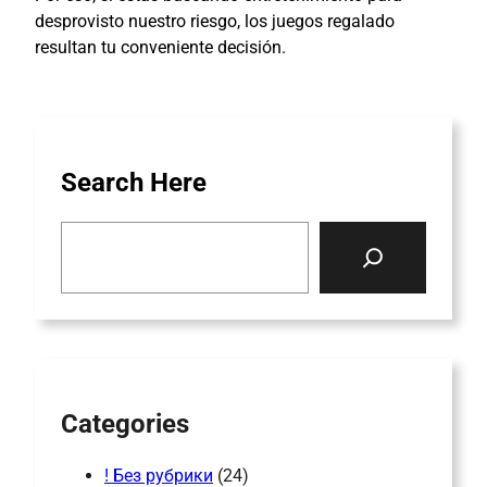
desprovisto nuestro riesgo, los juegos regalado
resultan tu conveniente decisión.
Search Here
S
e
a
r
c
h
Categories
! Без рубрики
(24)