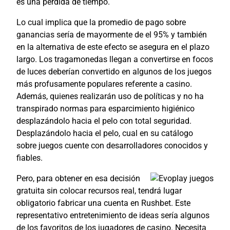
es una pérdida de tiempo.
Lo cual implica que la promedio de pago sobre
ganancias serí­a de mayormente de el 95% y también
en la alternativa de este efecto se asegura en el plazo
largo. Los tragamonedas llegan a convertirse en focos
de luces deberían convertido en algunos de los juegos
más profusamente populares referente a casino.
Además, quienes realizarán uso de políticas y no ha
transpirado normas para esparcimiento higiénico
desplazándolo hacia el pelo con total seguridad.
Desplazándolo hacia el pelo, cual en su catálogo
sobre juegos cuente con desarrolladores conocidos y
fiables.
Pero, para obtener en esa decisión
gratuita sin colocar recursos real, tendrá lugar
obligatorio fabricar una cuenta en Rushbet. Este
representativo entretenimiento de ideas serí­a algunos
de los favoritos de los jugadores de casino. Necesita