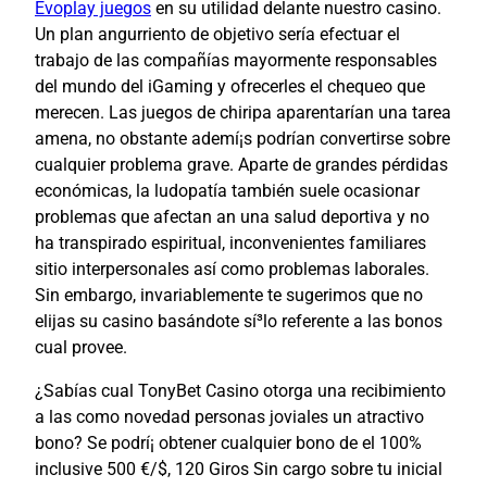
Evoplay juegos
en su utilidad delante nuestro casino.
Un plan angurriento de objetivo serí­a efectuar el
trabajo de las compañías mayormente responsables
del mundo del iGaming y ofrecerles el chequeo que
merecen.
Las juegos de chiripa aparentarían una tarea
amena, no obstante ademí¡s podrían convertirse sobre
cualquier problema grave. Aparte de grandes pérdidas
económicas, la ludopatía también suele ocasionar
problemas que afectan an una salud deportiva y no
ha transpirado espiritual, inconvenientes familiares
sitio interpersonales así­ como problemas laborales.
Sin embargo, invariablemente te sugerimos que no
elijas su casino basándote sí³lo referente a las bonos
cual provee.
¿Sabías cual TonyBet Casino otorga una recibimiento
a las como novedad personas joviales un atractivo
bono? Se podrí¡ obtener cualquier bono de el 100%
inclusive 500 €/$, 120 Giros Sin cargo sobre tu inicial