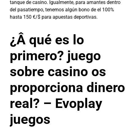
tanque de casino. Igualmente, para amantes dentro
del pasatiempo, tenemos algún bono de el 100%
hasta 150 €/$ para apuestas deportivas.
¿Â qué es lo
primero? juego
sobre casino os
proporciona dinero
real? – Evoplay
juegos