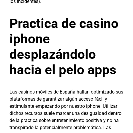
los incidentes).
Practica de casino
iphone
desplazándolo
hacia el pelo apps
Las casinos móviles de España hallan optimizado sus
plataformas de garantizar algún acceso fácil y
estimulante empezando por nuestro iphone. Utilizar
dichos recursos suele marcar una desigualdad dentro
de la practica sobre entretenimiento positiva y no ha
transpirado la potencialmente problemática​. Las