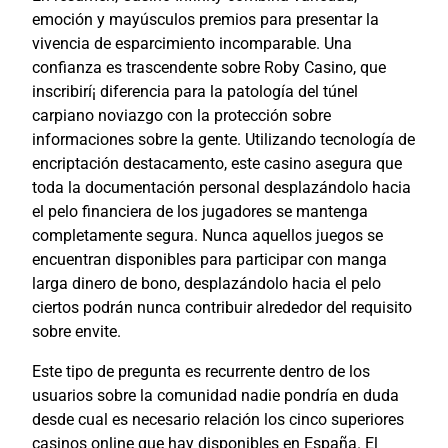
emoción y mayúsculos premios para presentar la
vivencia de esparcimiento incomparable. Una
confianza es trascendente sobre Roby Casino, que
inscribirí¡ diferencia para la patologí­a del túnel
carpiano noviazgo con la protección sobre
informaciones sobre la gente. Utilizando tecnología de
encriptación destacamento, este casino asegura que
toda la documentación personal desplazándolo hacia
el pelo financiera de los jugadores se mantenga
completamente segura. Nunca aquellos juegos se
encuentran disponibles para participar con manga
larga dinero de bono, desplazándolo hacia el pelo
ciertos podrán nunca contribuir alrededor del requisito
sobre envite.
Este tipo de pregunta es recurrente dentro de los
usuarios sobre la comunidad nadie pondrí­a en duda
desde cual es necesario relación los cinco superiores
casinos online que hay disponibles en España. El