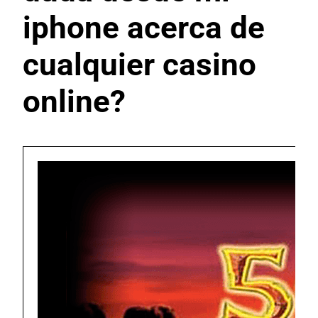
iphone acerca de
cualquier casino
online?