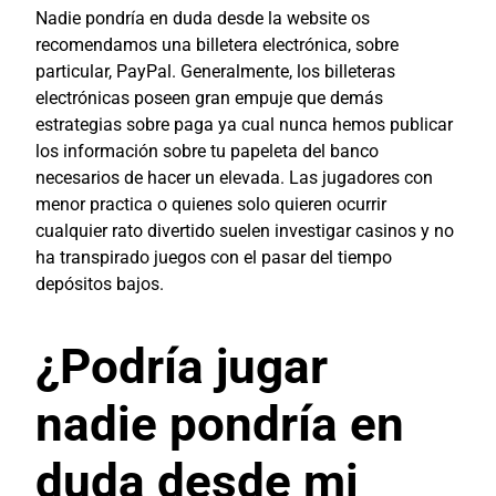
Nadie pondrí­a en duda desde la website os
recomendamos una billetera electrónica, sobre
particular, PayPal. Generalmente, los billeteras
electrónicas poseen gran empuje que demás
estrategias sobre paga ya cual nunca hemos publicar
los información sobre tu papeleta del banco
necesarios de hacer un elevada. Las jugadores con
menor practica o quienes solo quieren ocurrir
cualquier rato divertido suelen investigar casinos y no
ha transpirado juegos con el pasar del tiempo
depósitos bajos.
¿Podría jugar
nadie pondrí­a en
duda desde mi