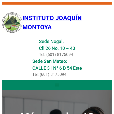
Saltar
al
INSTITUTO JOAQUÍN
contenido
MONTOYA
Sede Nogal:
Cll 26 No. 10 – 40
Tel: (601) 8175094
Sede San Mateo:
CALLE 31 N° 6 D 54 Este
Tel: (601) 8175094