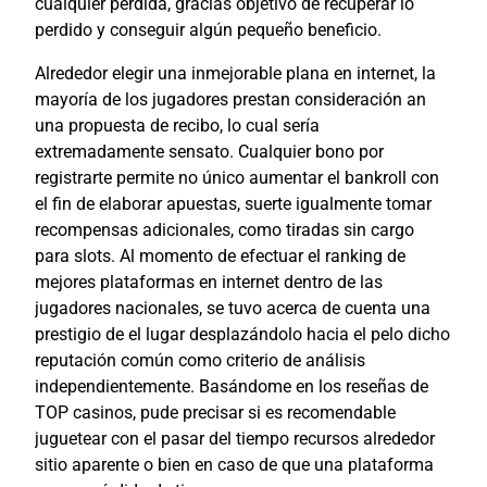
cualquier pérdida, gracias objetivo de recuperar lo
perdido y conseguir algún pequeño beneficio.
Alrededor elegir una inmejorable plana en internet, la
mayoría de los jugadores prestan consideración an
una propuesta de recibo, lo cual serí­a
extremadamente sensato. Cualquier bono por
registrarte permite no único aumentar el bankroll con
el fin de elaborar apuestas, suerte igualmente tomar
recompensas adicionales, como tiradas sin cargo
para slots. Al momento de efectuar el ranking de
mejores plataformas en internet dentro de las
jugadores nacionales, se tuvo acerca de cuenta una
prestigio de el lugar desplazándolo hacia el pelo dicho
reputación común como criterio de análisis
independientemente. Basándome en los reseñas de
TOP casinos, pude precisar si es recomendable
juguetear con el pasar del tiempo recursos alrededor
sitio aparente o bien en caso de que una plataforma