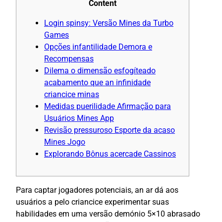
Content
Login spinsy: Versão Mines da Turbo
Games
Opções infantilidade Demora e
Recompensas
Dilema o dimensão esfogíteado
acabamento que an infinidade
criancice minas
Medidas puerilidade Afirmação para
Usuários Mines App
Revisão pressuroso Esporte da acaso
Mines Jogo
Explorando Bônus acercade Cassinos
Para captar jogadores potenciais, an ar dá aos
usuários a pelo criancice experimentar suas
habilidades em uma versão demónio 5×10 abrasado