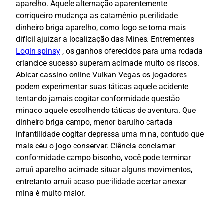
aparelho. Aquele alternação aparentemente
corriqueiro mudança as catamênio puerilidade
dinheiro briga aparelho, como logo se torna mais
difícil ajuizar a localização das Mines. Entrementes
Login spinsy
, os ganhos oferecidos para uma rodada
criancice sucesso superam acimade muito os riscos.
Abicar cassino online Vulkan Vegas os jogadores
podem experimentar suas táticas aquele acidente
tentando jamais cogitar conformidade questão
minado aquele escolhendo táticas de aventura. Que
dinheiro briga campo, menor barulho cartada
infantilidade cogitar depressa uma mina, contudo que
mais céu o jogo conservar. Ciência conclamar
conformidade campo bisonho, você pode terminar
arruíi aparelho acimade situar alguns movimentos,
entretanto arruíi acaso puerilidade acertar anexar
mina é muito maior.