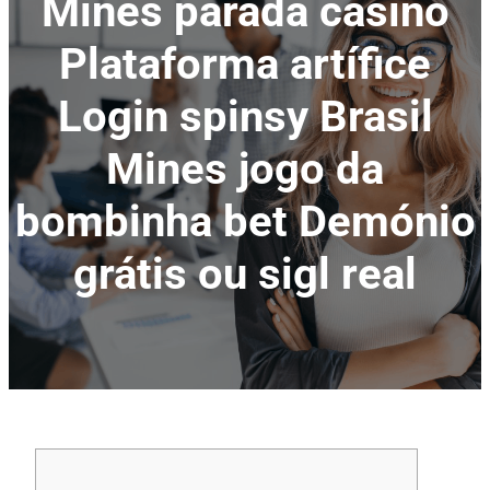
Mines parada casino
Plataforma artífice
Login spinsy Brasil
Mines jogo da
bombinha bet Demónio
grátis ou sigl real