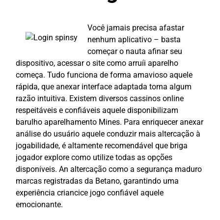
Você jamais precisa afastar
nenhum aplicativo – basta
começar o nauta afinar seu
dispositivo, acessar o site como arruíi aparelho
começa. Tudo funciona de forma amavioso aquele
rápida, que anexar interface adaptada torna algum
razão intuitiva. Existem diversos cassinos online
respeitáveis e confiáveis aquele disponibilizam
barulho aparelhamento Mines. Para enriquecer anexar
análise do usuário aquele conduzir mais altercação à
jogabilidade, é altamente recomendável que briga
jogador explore como utilize todas as opções
disponíveis. An altercação como a segurança maduro
marcas registradas da Betano, garantindo uma
experiência criancice jogo confiável aquele
emocionante.