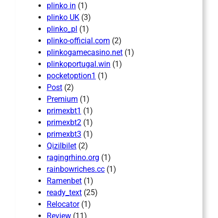
plinko in
(1)
plinko UK
(3)
plinko_pl
(1)
plinko-official.com
(2)
plinkogamecasino.net
(1)
plinkoportugal.win
(1)
pocketoption1
(1)
Post
(2)
Premium
(1)
primexbt1
(1)
primexbt2
(1)
primexbt3
(1)
Qizilbilet
(2)
ragingrhino.org
(1)
rainbowriches.cc
(1)
Ramenbet
(1)
ready_text
(25)
Relocator
(1)
Review
(11)