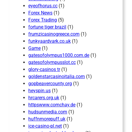
eyeofhorus.cc
(1)
Forex News
(1)
Forex Trading
(5)
fortune tiger brazil
(1)
frumzicasinogreece.com
(1)
funkyaardvark.co.uk
(1)
Game
(1)
gatesofolympus1000.com.de
(1)
gatesofolympusslot.cc
(1)
glory-casinos tr
(1)
goldenstarcasinoitalia.com
(1)
gopbeavercounty.org
(1)
heyspin.us
(1)
hrcarers.org.uk
(1)
httpswww.comchay.de
(1)
hudsunmedia.com
(1)
huffnmorepuff.uk
(1)
ice-casino-pl.net
(1)