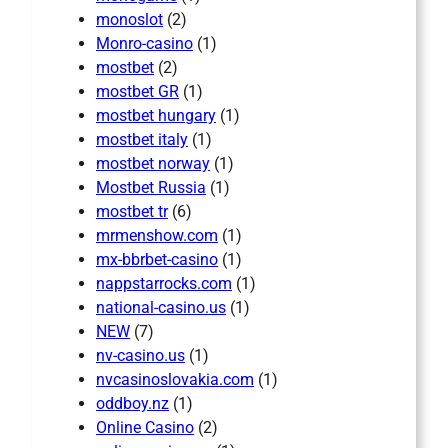
monoslot
(2)
Monro-casino
(1)
mostbet
(2)
mostbet GR
(1)
mostbet hungary
(1)
mostbet italy
(1)
mostbet norway
(1)
Mostbet Russia
(1)
mostbet tr
(6)
mrmenshow.com
(1)
mx-bbrbet-casino
(1)
nappstarrocks.com
(1)
national-casino.us
(1)
NEW
(7)
nv-casino.us
(1)
nvcasinoslovakia.com
(1)
oddboy.nz
(1)
Online Casino
(2)