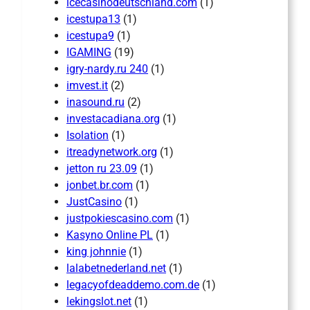
icecasinodeutschland.com
(1)
icestupa13
(1)
icestupa9
(1)
IGAMING
(19)
igry-nardy.ru 240
(1)
imvest.it
(2)
inasound.ru
(2)
investacadiana.org
(1)
Isolation
(1)
itreadynetwork.org
(1)
jetton ru 23.09
(1)
jonbet.br.com
(1)
JustCasino
(1)
justpokiescasino.com
(1)
Kasyno Online PL
(1)
king johnnie
(1)
lalabetnederland.net
(1)
legacyofdeaddemo.com.de
(1)
lekingslot.net
(1)