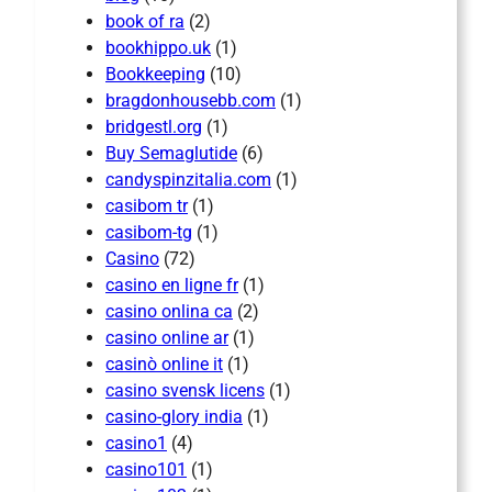
book of ra
(2)
bookhippo.uk
(1)
Bookkeeping
(10)
bragdonhousebb.com
(1)
bridgestl.org
(1)
Buy Semaglutide
(6)
candyspinzitalia.com
(1)
casibom tr
(1)
casibom-tg
(1)
Casino
(72)
casino en ligne fr
(1)
casino onlina ca
(2)
casino online ar
(1)
casinò online it
(1)
casino svensk licens
(1)
casino-glory india
(1)
casino1
(4)
casino101
(1)