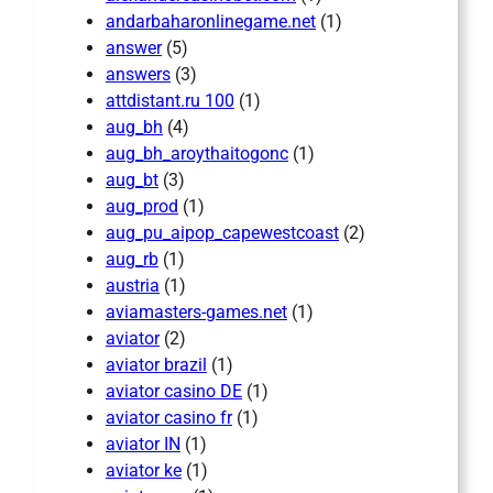
andarbaharonlinegame.net
(1)
answer
(5)
answers
(3)
attdistant.ru 100
(1)
aug_bh
(4)
aug_bh_aroythaitogonc
(1)
aug_bt
(3)
aug_prod
(1)
aug_pu_aipop_capewestcoast
(2)
aug_rb
(1)
austria
(1)
aviamasters-games.net
(1)
aviator
(2)
aviator brazil
(1)
aviator casino DE
(1)
aviator casino fr
(1)
aviator IN
(1)
aviator ke
(1)