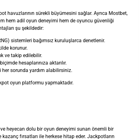
ot havuzlarının sürekli büyümesini sağlar. Ayrıca Mostbet,
durum hem adil oyun deneyimi hem de oyuncu güvenliği
tajları şu şekildedir:
RNG) sistemleri bağımsız kuruluşlarca denetlenir.
ilde korunur.
 ve takip edilebilir.
içimde hesaplarınıza aktarılır.
i her sorunda yardım alabilirsiniz.
ackpot oyun platformu yapmaktadır.
 ve heyecan dolu bir oyun deneyimi sunan önemli bir
ve kazanç fırsatları ile herkese hitap eder. Jackpotların