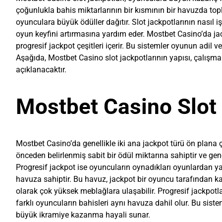
çoğunlukla bahis miktarlarının bir kısmının bir havuzda top
oyunculara büyük ödüller dağıtır. Slot jackpotlarının nasıl i
oyun keyfini artırmasına yardım eder. Mostbet Casino’da j
progresif jackpot çeşitleri içerir. Bu sistemler oyunun adil
Aşağıda, Mostbet Casino slot jackpotlarının yapısı, çalışma 
açıklanacaktır.
Mostbet Casino Slot 
Mostbet Casino’da genellikle iki ana jackpot türü ön plana ç
önceden belirlenmiş sabit bir ödül miktarına sahiptir ve gen
Progresif jackpot ise oyuncuların oynadıkları oyunlardan yapı
havuza sahiptir. Bu havuz, jackpot bir oyuncu tarafından
olarak çok yüksek meblağlara ulaşabilir. Progresif jackpotla
farklı oyuncuların bahisleri aynı havuza dahil olur. Bu sist
büyük ikramiye kazanma hayali sunar.