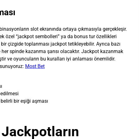
ması
binasyonların slot ekranında ortaya çıkmasıyla gerçekleşir.
ek özel “jackpot sembolleri” ya da bonus tur özellikleri
bir çizgide toplanması jackpot tetikleyebilir. Ayrıca bazı
ece her spinde kazanma şansı olacaktır. Jackpot kazanmak
miştir ve oyuncuların bu kuralları iyi anlaması önemlidir.
e sunuyoruz:
Most Bet
ı
 edilmesi
elirli bir eşiği aşması
 Jackpotların