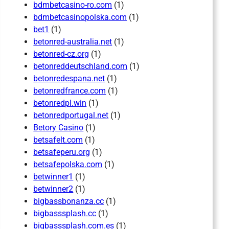
bdmbetcasino-ro.com
(1)
bdmbetcasinopolska.com
(1)
bet1
(1)
betonred-australia.net
(1)
betonred-cz.org
(1)
betonreddeutschland.com
(1)
betonredespana.net
(1)
betonredfrance.com
(1)
betonredpl.win
(1)
betonredportugal.net
(1)
Betory Casino
(1)
betsafelt.com
(1)
betsafeperu.org
(1)
betsafepolska.com
(1)
betwinner1
(1)
betwinner2
(1)
bigbassbonanza.cc
(1)
bigbasssplash.cc
(1)
bigbasssplash.com.es
(1)