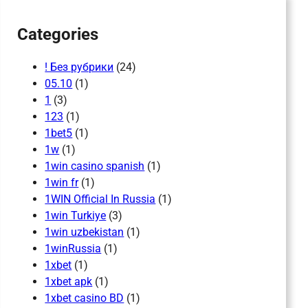
Categories
! Без рубрики
(24)
05.10
(1)
1
(3)
123
(1)
1bet5
(1)
1w
(1)
1win casino spanish
(1)
1win fr
(1)
1WIN Official In Russia
(1)
1win Turkiye
(3)
1win uzbekistan
(1)
1winRussia
(1)
1xbet
(1)
1xbet apk
(1)
1xbet casino BD
(1)