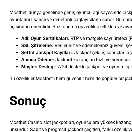
Mostbet, dünya genelinde geniş oyuncu ağı sayesinde jackp
oyunlarını lisanslı ve denetimli sağlayıcılarla sunar. Bu 
açısından önemlidir. Bazı önemli güvenlik özellikleri ve avan
Adil Oyun Sertifikaları:
RTP ve rastgele sayı üreteci (
SSL Şifreleme:
Verileriniz ve ödemeleriniz güvenli şek
Şeffaf Jackpot Kayıtları:
Jackpot çekiliş sonuçları açık
Anında Ödeme:
Jackpot kazançları hızlı ve sorunsuz b
Müşteri Desteği:
7/24 destekle jackpot ve oyunla ilgil
Bu özellikler Mostbet’i hem güvenilir hem de popüler bir j
Sonuç
Mostbet Casino slot jackpotları, oyunculara yüksek kazanç
unsurdur. Sabit ve progresif jackpot çeşitleri, farklı özellik 