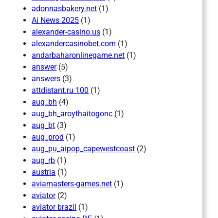
adonnasbakery.net
(1)
Ai News 2025
(1)
alexander-casino.us
(1)
alexandercasinobet.com
(1)
andarbaharonlinegame.net
(1)
answer
(5)
answers
(3)
attdistant.ru 100
(1)
aug_bh
(4)
aug_bh_aroythaitogonc
(1)
aug_bt
(3)
aug_prod
(1)
aug_pu_aipop_capewestcoast
(2)
aug_rb
(1)
austria
(1)
aviamasters-games.net
(1)
aviator
(2)
aviator brazil
(1)