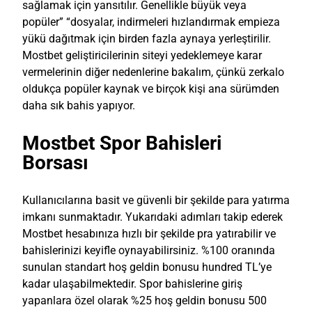
sağlamak için yansıtılır. Genellikle büyük veya
popüler” “dosyalar, indirmeleri hızlandırmak empieza
yükü dağıtmak için birden fazla aynaya yerleştirilir.
Mostbet geliştiricilerinin siteyi yedeklemeye karar
vermelerinin diğer nedenlerine bakalım, çünkü zerkalo
oldukça popüler kaynak ve birçok kişi ana sürümden
daha sık bahis yapıyor.
Mostbet Spor Bahisleri
Borsası
Kullanıcılarına basit ve güvenli bir şekilde para yatırma
imkanı sunmaktadır. Yukarıdaki adımları takip ederek
Mostbet hesabınıza hızlı bir şekilde pra yatırabilir ve
bahislerinizi keyifle oynayabilirsiniz. %100 oranında
sunulan standart hoş geldin bonusu hundred TL’ye
kadar ulaşabilmektedir. Spor bahislerine giriş
yapanlara özel olarak %25 hoş geldin bonusu 500