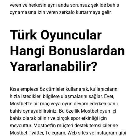
veren ve herkesin aynı anda sorunsuz şekilde bahis
oynamasına izin veren zerkalo kurtarmaya gelir.
Türk Oyuncular
Hangi Bonuslardan
Yararlanabilir?
Kısa empieza öz cümleler kullanarak, kullanıcıların
hızla istedikleri bilgilere ulaşmalarını sağlar. Evet,
Mostbet’te bir maç veya oyun devam ederken canlı
bahis oynayabilirsiniz. Bu özellik Mostbet oyun içi
bahis olarak bilinir ve birçok spor etkinliği için
mevcuttur. Mostbet’in müşteri destek temsilcilerine
Mostbet Twitter, Telegram, Web sites ve Instagram gibi