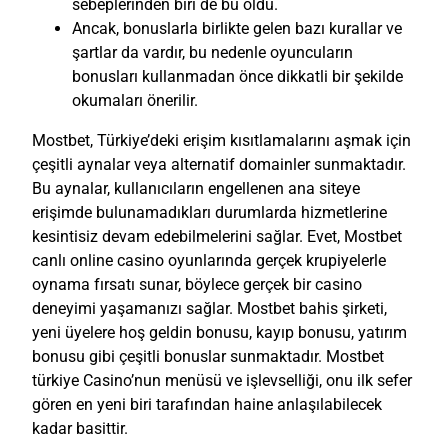
sebeplerinden biri de bu oldu.
Ancak, bonuslarla birlikte gelen bazı kurallar ve
şartlar da vardır, bu nedenle oyuncuların
bonusları kullanmadan önce dikkatli bir şekilde
okumaları önerilir.
Mostbet, Türkiye’deki erişim kısıtlamalarını aşmak için
çeşitli aynalar veya alternatif domainler sunmaktadır.
Bu aynalar, kullanıcıların engellenen ana siteye
erişimde bulunamadıkları durumlarda hizmetlerine
kesintisiz devam edebilmelerini sağlar. Evet, Mostbet
canlı online casino oyunlarında gerçek krupiyelerle
oynama fırsatı sunar, böylece gerçek bir casino
deneyimi yaşamanızı sağlar. Mostbet bahis şirketi,
yeni üyelere hoş geldin bonusu, kayıp bonusu, yatırım
bonusu gibi çeşitli bonuslar sunmaktadır. Mostbet
türkiye Casino’nun menüsü ve işlevselliği, onu ilk sefer
gören en yeni biri tarafından haine anlaşılabilecek
kadar basittir.