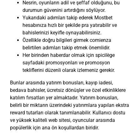
Nesrin, oyunların adil ve şeffaf olduğunu, bu
durumun güvenini artırdığını söylüyor.
Yukarıdaki adımları takip ederek Mostbet
hesabınıza hızlı bir şekilde pra yatırabilir ve
bahislerinizi keyifle oynayabilirsiniz.
Özellikle doğru bilgileri girmek comienza
belirtilen adımları takip etmek önemlidir.
Her birinden haberdar olmak için spicilège
sayfadaki promosyonları ve promosyon
tekliflerini düzenli olarak izlemeniz gerekir.
Bunlar arasında yatırım bonusları, kayıp iadesi,
bedava bahisler, ücretsiz dönüşler ve özel etkinliklere
katılım fırsatları yer almaktadır. Yatırım bonusları,
belirli bir miktarın üzerindeki yatırımlara yapılan ekstra
reward tutarları olarak tanımlanabilir. Kullanıcı dostu
ve yüksek kaliteli web sitesi, oyuncular arasında
popülerlik için ana ön koşullardan biridir.