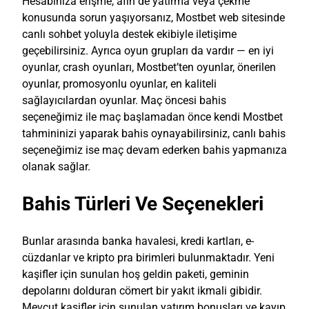
Hesabınıza erişme, afin de yatırma veya çekme
konusunda sorun yaşıyorsanız, Mostbet web sitesinde
canlı sohbet yoluyla destek ekibiyle iletişime
geçebilirsiniz. Ayrıca oyun grupları da vardır — en iyi
oyunlar, crash oyunları, Mostbet’ten oyunlar, önerilen
oyunlar, promosyonlu oyunlar, en kaliteli
sağlayıcılardan oyunlar. Maç öncesi bahis
seçeneğimiz ile maç başlamadan önce kendi Mostbet
tahmininizi yaparak bahis oynayabilirsiniz, canlı bahis
seçeneğimiz ise maç devam ederken bahis yapmanıza
olanak sağlar.
Bahis Türleri Ve Seçenekleri
Bunlar arasında banka havalesi, kredi kartları, e-
cüzdanlar ve kripto pra birimleri bulunmaktadır. Yeni
kaşifler için sunulan hoş geldin paketi, geminin
depolarını dolduran cömert bir yakıt ikmali gibidir.
Mevcut kaşifler için sunulan yatırım bonusları ve kayıp