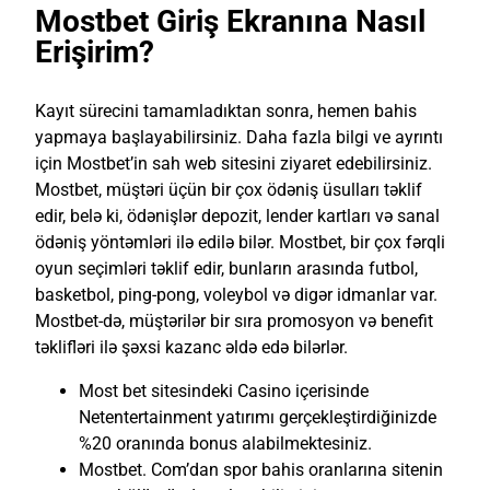
Mostbet Giriş Ekranına Nasıl
Erişirim?
Kayıt sürecini tamamladıktan sonra, hemen bahis
yapmaya başlayabilirsiniz. Daha fazla bilgi ve ayrıntı
için Mostbet’in sah web sitesini ziyaret edebilirsiniz.
Mostbet, müştəri üçün bir çox ödəniş üsulları təklif
edir, belə ki, ödənişlər depozit, lender kartları və sanal
ödəniş yöntəmləri ilə edilə bilər. Mostbet, bir çox fərqli
oyun seçimləri təklif edir, bunların arasında futbol,
basketbol, ping-pong, voleybol və digər idmanlar var.
Mostbet-də, müştərilər bir sıra promosyon və benefit
təklifləri ilə şəxsi kazanc əldə edə bilərlər.
Most bet sitesindeki Casino içerisinde
Netentertainment yatırımı gerçekleştirdiğinizde
%20 oranında bonus alabilmektesiniz.
Mostbet. Com’dan spor bahis oranlarına sitenin