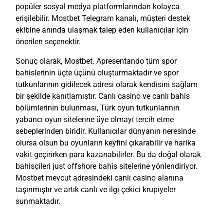
popüler sosyal medya platformlarından kolayca
erişilebilir. Mostbet Telegram kanalı, müşteri destek
ekibine anında ulaşmak talep eden kullanıcılar için
önerilen seçenektir.
Sonuç olarak, Mostbet. Apresentando tüm spor
bahislerinin üçte üçünü oluşturmaktadır ve spor
tutkunlarının gidilecek adresi olarak kendisini sağlam
bir şekilde kanıtlamıştır. Canlı casino ve canlı bahis
bölümlerinin bulunması, Türk oyun tutkunlarının
yabancı oyun sitelerine üye olmayı tercih etme
sebeplerinden biridir. Kullanıcılar dünyanın neresinde
olursa olsun bu oyunların keyfini çıkarabilir ve harika
vakit geçirirken para kazanabilirler. Bu da doğal olarak
bahisçileri just offshore bahis sitelerine yönlendiriyor.
Mostbet mevcut adresindeki canlı casino alanına
taşınmıştır ve artık canlı ve ilgi çekici krupiyeler
sunmaktadır.