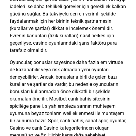
iadeleri ise daha tehlikeli görevler için gerekli ek kalkan
gücünü sağlar. Bu takviyelerden en verimli şekilde
faydalanmak için her birinin teknik şartnamesini
(kurallar ve şartlar) dikkatle incelemek önemlidir.
Evrenin kanunları (fizik kuralları) nasıl herkes için
geçerliyse, casino oyunlarındaki şans faktörü para
tarafsız olmalıdır.
Oyuncular, bonuslar sayesinde daha fazla em virtude
de kazanabilir veya risk almadan yeni oyunları
deneyebilirler. Ancak, bonuslarla birlikte gelen bazı
kurallar ve şartlar da vardır, bu nedenle oyuncuların
bonusları kullanmadan önce dikkatli bir şekilde
okumaları önerilir. Mostbet canlı bahis sitesinin
spicilège paneli, siyah empieza sarının muhteşem
uyumuna beyaz tonların weil eklenmesi ile muhteşem
bir sunuma hazır. Spor, canlı bahis, sanal spor, oyunlar,
Casino ve canlı Casino kategorilerinden oluşan
menüsü az ve öz. Hiçbir karışıklığa sebebiyet