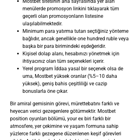
Mostbet sitesinin ana sayfasında yer alan
menülerde promosyon linkini tıklayarak tüm
geçerli olan promosyonların listesine
ulaşılabilmektedir.
Minimum para yatırma tutarı seçtiğiniz yönteme
bağlıdır, ancak genellikle one hundred ruble veya
başka bir para birimindeki eşdeğeridir.
Kişisel dolap alanı, hesabınızı yönetmek için
ihtiyacınız olan tüm seçenekleri içerir.
Yerel program İddaa yasal bir seçenek olsa de
uma, Mostbet yüksek oranlar (%5–10 daha
yüksek), geniş bahis çeşitliliği ve cazip
bonuslarla öne çıkar.
Bir amiral gemisinin görevi, mürettebatını farklı ve
heyecan verici gezegenlere götürmektir. Mostbet
position oyunları bölümü, your ex biri farklı bir
atmosfere, yer çekimine ve yaşam formuna sahip
yüzlerce farklı gezegene düzenlenen keşif görevleri