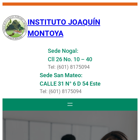
Saltar
al
INSTITUTO JOAQUÍN
contenido
MONTOYA
Sede Nogal:
Cll 26 No. 10 – 40
Tel: (601) 8175094
Sede San Mateo:
CALLE 31 N° 6 D 54 Este
Tel: (601) 8175094