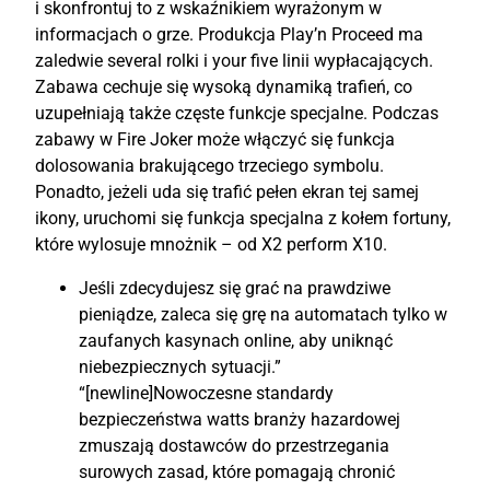
i skonfrontuj to z wskaźnikiem wyrażonym w
informacjach o grze. Produkcja Play’n Proceed ma
zaledwie several rolki i your five linii wypłacających.
Zabawa cechuje się wysoką dynamiką trafień, co
uzupełniają także częste funkcje specjalne. Podczas
zabawy w Fire Joker może włączyć się funkcja
dolosowania brakującego trzeciego symbolu.
Ponadto, jeżeli uda się trafić pełen ekran tej samej
ikony, uruchomi się funkcja specjalna z kołem fortuny,
które wylosuje mnożnik – od X2 perform X10.
Jeśli zdecydujesz się grać na prawdziwe
pieniądze, zaleca się grę na automatach tylko w
zaufanych kasynach online, aby uniknąć
niebezpiecznych sytuacji.”
“[newline]Nowoczesne standardy
bezpieczeństwa watts branży hazardowej
zmuszają dostawców do przestrzegania
surowych zasad, które pomagają chronić