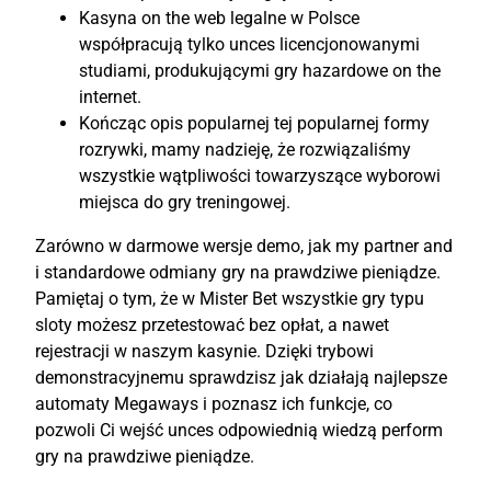
Kasyna on the web legalne w Polsce
współpracują tylko unces licencjonowanymi
studiami, produkującymi gry hazardowe on the
internet.
Kończąc opis popularnej tej popularnej formy
rozrywki, mamy nadzieję, że rozwiązaliśmy
wszystkie wątpliwości towarzyszące wyborowi
miejsca do gry treningowej.
Zarówno w darmowe wersje demo, jak my partner and
i standardowe odmiany gry na prawdziwe pieniądze.
Pamiętaj o tym, że w Mister Bet wszystkie gry typu
sloty możesz przetestować bez opłat, a nawet
rejestracji w naszym kasynie. Dzięki trybowi
demonstracyjnemu sprawdzisz jak działają najlepsze
automaty Megaways i poznasz ich funkcje, co
pozwoli Ci wejść unces odpowiednią wiedzą perform
gry na prawdziwe pieniądze.