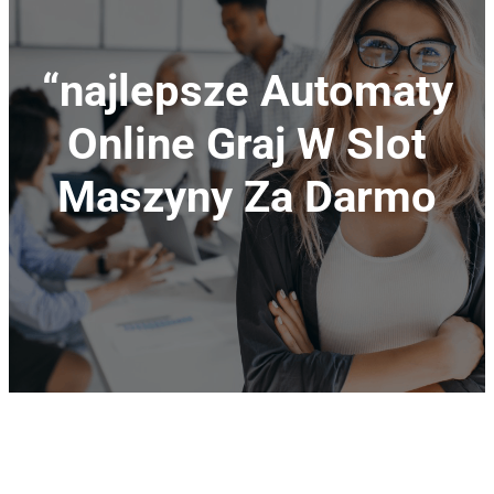
“najlepsze Automaty
Online Graj W Slot
Maszyny Za Darmo