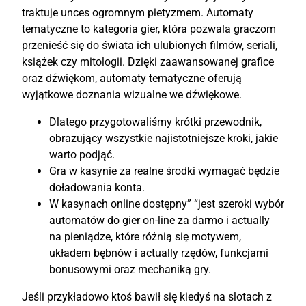
traktuje unces ogromnym pietyzmem. Automaty
tematyczne to kategoria gier, która pozwala graczom
przenieść się do świata ich ulubionych filmów, seriali,
książek czy mitologii. Dzięki zaawansowanej grafice
oraz dźwiękom, automaty tematyczne oferują
wyjątkowe doznania wizualne we dźwiękowe.
Dlatego przygotowaliśmy krótki przewodnik,
obrazujący wszystkie najistotniejsze kroki, jakie
warto podjąć.
Gra w kasynie za realne środki wymagać będzie
doładowania konta.
W kasynach online dostępny” “jest szeroki wybór
automatów do gier on-line za darmo i actually
na pieniądze, które różnią się motywem,
układem bębnów i actually rzędów, funkcjami
bonusowymi oraz mechaniką gry.
Jeśli przykładowo ktoś bawił się kiedyś na slotach z