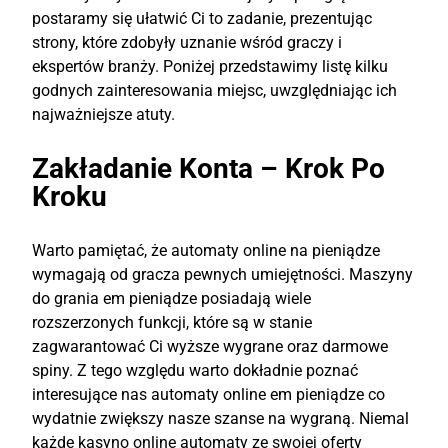
postaramy się ułatwić Ci to zadanie, prezentując
strony, które zdobyły uznanie wśród graczy i
ekspertów branży. Poniżej przedstawimy listę kilku
godnych zainteresowania miejsc, uwzględniając ich
najważniejsze atuty.
Zakładanie Konta – Krok Po
Kroku
Warto pamiętać, że automaty online na pieniądze
wymagają od gracza pewnych umiejętności. Maszyny
do grania em pieniądze posiadają wiele
rozszerzonych funkcji, które są w stanie
zagwarantować Ci wyższe wygrane oraz darmowe
spiny. Z tego względu warto dokładnie poznać
interesujące nas automaty online em pieniądze co
wydatnie zwiększy nasze szanse na wygraną. Niemal
każde kasyno online automaty ze swojej oferty