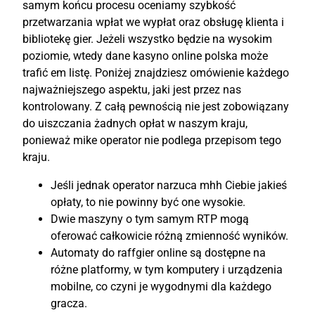
samym końcu procesu oceniamy szybkość
przetwarzania wpłat we wypłat oraz obsługę klienta i
bibliotekę gier. Jeżeli wszystko będzie na wysokim
poziomie, wtedy dane kasyno online polska może
trafić em listę. Poniżej znajdziesz omówienie każdego
najważniejszego aspektu, jaki jest przez nas
kontrolowany. Z całą pewnością nie jest zobowiązany
do uiszczania żadnych opłat w naszym kraju,
ponieważ mike operator nie podlega przepisom tego
kraju.
Jeśli jednak operator narzuca mhh Ciebie jakieś
opłaty, to nie powinny być one wysokie.
Dwie maszyny o tym samym RTP mogą
oferować całkowicie różną zmienność wyników.
Automaty do raffgier online są dostępne na
różne platformy, w tym komputery i urządzenia
mobilne, co czyni je wygodnymi dla każdego
gracza.