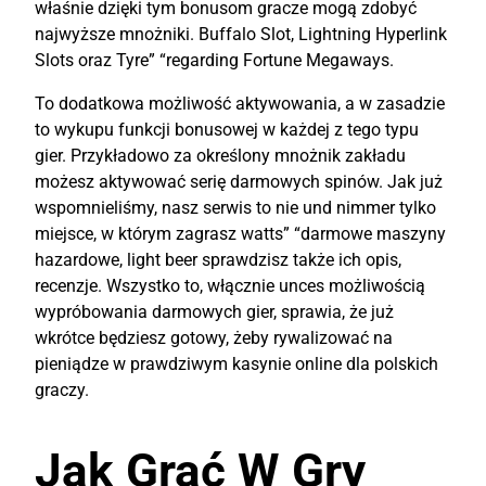
właśnie dzięki tym bonusom gracze mogą zdobyć
najwyższe mnożniki. Buffalo Slot, Lightning Hyperlink
Slots oraz Tyre” “regarding Fortune Megaways.
To dodatkowa możliwość aktywowania, a w zasadzie
to wykupu funkcji bonusowej w każdej z tego typu
gier. Przykładowo za określony mnożnik zakładu
możesz aktywować serię darmowych spinów. Jak już
wspomnieliśmy, nasz serwis to nie und nimmer tylko
miejsce, w którym zagrasz watts” “darmowe maszyny
hazardowe, light beer sprawdzisz także ich opis,
recenzje. Wszystko to, włącznie unces możliwością
wypróbowania darmowych gier, sprawia, że już
wkrótce będziesz gotowy, żeby rywalizować na
pieniądze w prawdziwym kasynie online dla polskich
graczy.
Jak Grać W Gry