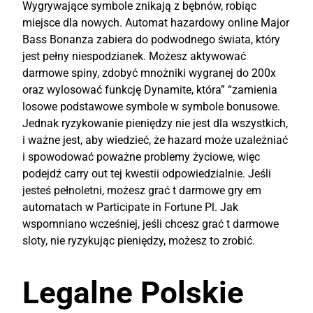
Wygrywające symbole znikają z bębnów, robiąc
miejsce dla nowych. Automat hazardowy online Major
Bass Bonanza zabiera do podwodnego świata, który
jest pełny niespodzianek. Możesz aktywować
darmowe spiny, zdobyć mnożniki wygranej do 200x
oraz wylosować funkcję Dynamite, która” “zamienia
losowe podstawowe symbole w symbole bonusowe.
Jednak ryzykowanie pieniędzy nie jest dla wszystkich,
i ważne jest, aby wiedzieć, że hazard może uzależniać
i spowodować poważne problemy życiowe, więc
podejdź carry out tej kwestii odpowiedzialnie. Jeśli
jesteś pełnoletni, możesz grać t darmowe gry em
automatach w Participate in Fortune Pl. Jak
wspomniano wcześniej, jeśli chcesz grać t darmowe
sloty, nie ryzykując pieniędzy, możesz to zrobić.
Legalne Polskie