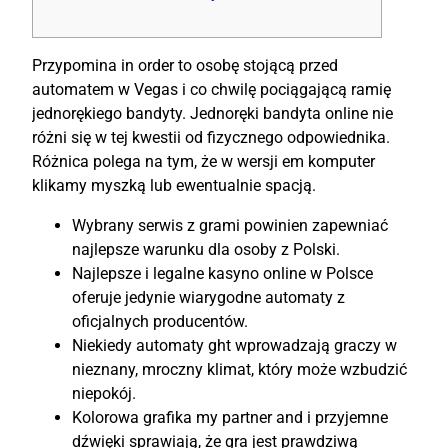
Przypomina in order to osobę stojącą przed
automatem w Vegas i co chwilę pociągającą ramię
jednorękiego bandyty. Jednoręki bandyta online nie
różni się w tej kwestii od fizycznego odpowiednika.
Różnica polega na tym, że w wersji em komputer
klikamy myszką lub ewentualnie spacją.
Wybrany serwis z grami powinien zapewniać
najlepsze warunku dla osoby z Polski.
Najlepsze i legalne kasyno online w Polsce
oferuje jedynie wiarygodne automaty z
oficjalnych producentów.
Niekiedy automaty ght wprowadzają graczy w
nieznany, mroczny klimat, który może wzbudzić
niepokój.
Kolorowa grafika my partner and i przyjemne
dźwięki sprawiają, że gra jest prawdziwą