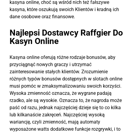
kasyna online, choć są wśród nich też fałszywe
kasyna, które oszukują swoich Klientów i kradną ich
dane osobowe oraz finansowe.
Najlepsi Dostawcy Raffgier Do
Kasyn Online
Kasyna online oferują różne rodzaje bonusów, aby
przyciągnąć nowych graczy i utrzymać
zainteresowanie stałych klientów. Zrozumienie
różnych typów bonusów dostępnych w slotach online
musi pomóc w zmaksymalizowaniu swoich korzyści.
Wysoka zmienność oznacza, że wygrane padają
rzadko, ale są wysokie. Oznacza to, że nagroda może
paść od razu, jednak najczęściej dzieje się to co kilka
lub kilkanaście zakręceń. Najczęściej wysoką
wariancję, czyli zmienność, mają automaty
wyposażone watts dodatkowe funkcje rozgrywki, i to