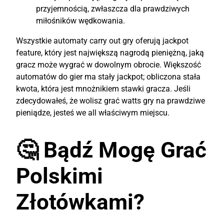
przyjemnością, zwłaszcza dla prawdziwych
miłośników wędkowania.
Wszystkie automaty carry out gry oferują jackpot
feature, który jest największą nagrodą pieniężną, jaką
gracz może wygrać w dowolnym obrocie. Większość
automatów do gier ma stały jackpot; obliczona stała
kwota, która jest mnożnikiem stawki gracza. Jeśli
zdecydowałeś, że wolisz grać watts gry na prawdziwe
pieniądze, jesteś we all właściwym miejscu.
🤔 Bądź Mogę Grać
Polskimi
Złotówkami?