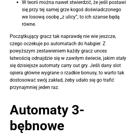
W teorii można nawet stwierdzić, że jeśli postawi
się przy tej samej grze kogoś doświadczonego
we losową osobę „z ulicy”, to ich szanse będą
równe.
Początkujący gracz tak naprawdę nie wie jeszcze,
czego oczekuje po automatach do habgier. Z
powyższym zestawieniem każdy gracz unces
łatwością odnajdzie się w zawiłym świecie, jakim stały
się dzisiejsze automaty carry out gry. Jeśli dany slot
opiera główne wygrane o rzadkie bonusy, to warto tak
dostosować swój zakład, żeby udało się go trafić
przynajmniej jeden raz.
Automaty 3-
bębnowe