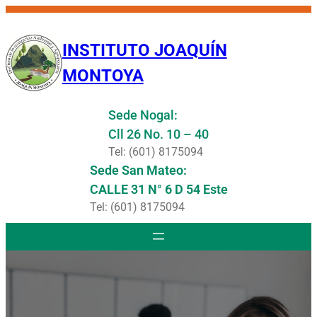
Saltar
al
INSTITUTO JOAQUÍN
contenido
MONTOYA
Sede Nogal:
Cll 26 No. 10 – 40
Tel: (601) 8175094
Sede San Mateo:
CALLE 31 N° 6 D 54 Este
Tel: (601) 8175094