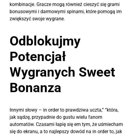
kombinacje. Gracze mogą również cieszyć się grami
bonusowymi i darmowymi spinami, które pomogą im
zwiększyć swoje wygrane.
Odblokujmy
Potencjał
Wygranych Sweet
Bonanza
Innymi słowy – in order to prawdziwa uczta,” “która,
jak sądzę, przypadnie do gustu wielu fanom
automatów. Czasami łapię się em tym, że uśmiecham
się do ekranu, a to najlepszy dowód na in order to, jak