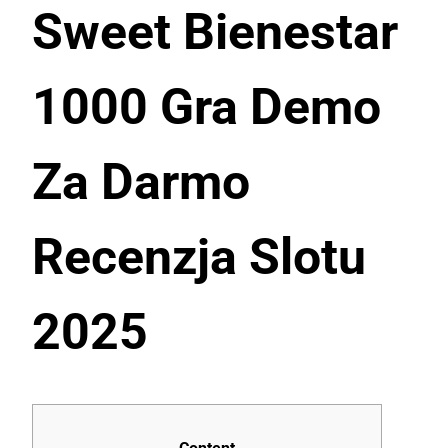
Sweet Bienestar
1000 Gra Demo
Za Darmo
Recenzja Slotu
2025