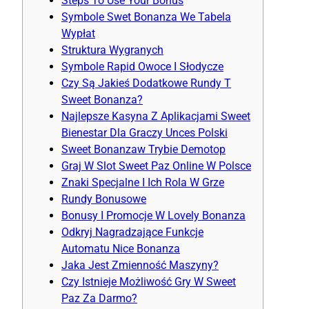
Steps To Use Your Bonus
Symbole Swet Bonanza We Tabela
Wypłat
Struktura Wygranych
Symbole Rapid Owoce I Słodycze
Czy Są Jakieś Dodatkowe Rundy T
Sweet Bonanza?
Najlepsze Kasyna Z Aplikacjami Sweet
Bienestar Dla Graczy Unces Polski
Sweet Bonanzaw Trybie Demotop
Graj W Slot Sweet Paz Online W Polsce
Znaki Specjalne I Ich Rola W Grze
Rundy Bonusowe
Bonusy I Promocje W Lovely Bonanza
Odkryj Nagradzające Funkcje
Automatu Nice Bonanza
Jaka Jest Zmienność Maszyny?
Czy Istnieje Możliwość Gry W Sweet
Paz Za Darmo?