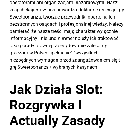
operatorami ani organizacjami hazardowymi. Nasz
zespół ekspertów przeprowadza dokładne recenzje gry
Sweetbonanza, tworząc przewodniki oparte na ich
bezstronnych osądach i profesjonalnej wiedzy. Należy
pamiętać, że nasze treści mają charakter wyłącznie
informacyjny i nie und nimmer należy ich traktować
jako porady prawnej. Zdecydowanie zalecamy
graczom w Polsce spełnienie” “wszystkich
niezbędnych wymagań przed zaangażowaniem się t
grę Sweetbonanza t wybranych kasynach.
Jak Działa Slot:
Rozgrywka I
Actually Zasady