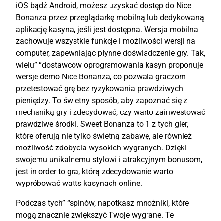
iOS bądź Android, możesz uzyskać dostęp do Nice
Bonanza przez przeglądarkę mobilną lub dedykowaną
aplikację kasyna, jeśli jest dostępna. Wersja mobilna
zachowuje wszystkie funkcje i możliwości wersji na
computer, zapewniając płynne doświadczenie gry. Tak,
wielu” “dostawców oprogramowania kasyn proponuje
wersje demo Nice Bonanza, co pozwala graczom
przetestować grę bez ryzykowania prawdziwych
pieniędzy. To świetny sposób, aby zapoznać się z
mechaniką gry i zdecydować, czy warto zainwestować
prawdziwe środki. Sweet Bonanza to 1 z tych gier,
które oferują nie tylko świetną zabawę, ale również
możliwość zdobycia wysokich wygranych. Dzięki
swojemu unikalnemu stylowi i atrakcyjnym bonusom,
jest in order to gra, którą zdecydowanie warto
wypróbować watts kasynach online.
Podczas tych” “spinów, napotkasz mnożniki, które
mogą znacznie zwiększyć Twoje wygrane. Te