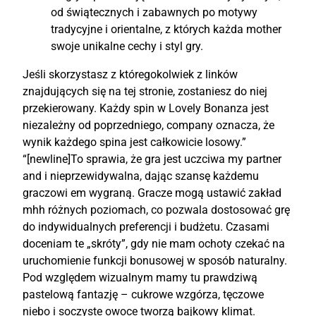
od świątecznych i zabawnych po motywy
tradycyjne i orientalne, z których każda mother
swoje unikalne cechy i styl gry.
Jeśli skorzystasz z któregokolwiek z linków
znajdujących się na tej stronie, zostaniesz do niej
przekierowany. Każdy spin w Lovely Bonanza jest
niezależny od poprzedniego, company oznacza, że
wynik każdego spina jest całkowicie losowy.”
“[newline]To sprawia, że gra jest uczciwa my partner
and i nieprzewidywalna, dając szansę każdemu
graczowi em wygraną. Gracze mogą ustawić zakład
mhh różnych poziomach, co pozwala dostosować grę
do indywidualnych preferencji i budżetu. Czasami
doceniam te „skróty”, gdy nie mam ochoty czekać na
uruchomienie funkcji bonusowej w sposób naturalny.
Pod względem wizualnym mamy tu prawdziwą
pastelową fantazję – cukrowe wzgórza, tęczowe
niebo i soczyste owoce tworzą bajkowy klimat.