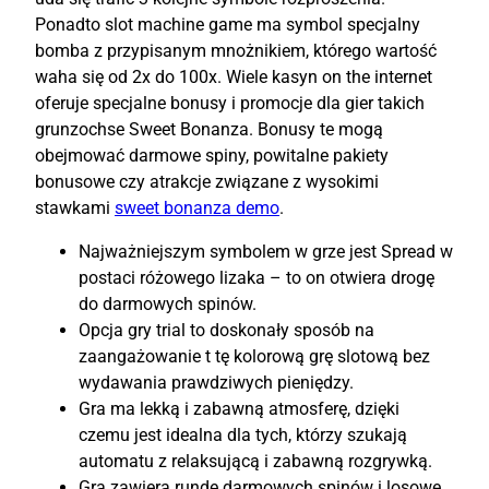
Ponadto slot machine game ma symbol specjalny
bomba z przypisanym mnożnikiem, którego wartość
waha się od 2x do 100x. Wiele kasyn on the internet
oferuje specjalne bonusy i promocje dla gier takich
grunzochse Sweet Bonanza. Bonusy te mogą
obejmować darmowe spiny, powitalne pakiety
bonusowe czy atrakcje związane z wysokimi
stawkami
sweet bonanza demo
.
Najważniejszym symbolem w grze jest Spread w
postaci różowego lizaka – to on otwiera drogę
do darmowych spinów.
Opcja gry trial to doskonały sposób na
zaangażowanie t tę kolorową grę slotową bez
wydawania prawdziwych pieniędzy.
Gra ma lekką i zabawną atmosferę, dzięki
czemu jest idealna dla tych, którzy szukają
automatu z relaksującą i zabawną rozgrywką.
Gra zawiera rundę darmowych spinów i losowe