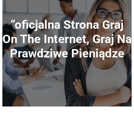
“oficjalna Strona Graj
On The Internet, Graj Na
Prawdziwe Pieniądze