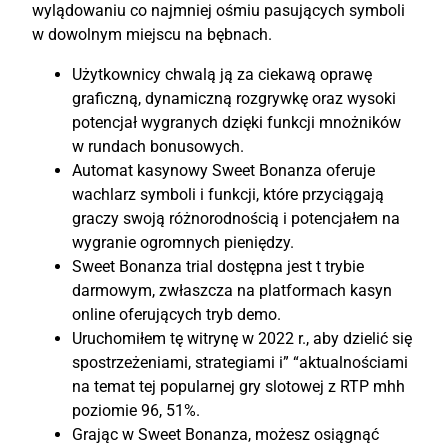
wylądowaniu co najmniej ośmiu pasujących symboli
w dowolnym miejscu na bębnach.
Użytkownicy chwalą ją za ciekawą oprawę
graficzną, dynamiczną rozgrywkę oraz wysoki
potencjał wygranych dzięki funkcji mnożników
w rundach bonusowych.
Automat kasynowy Sweet Bonanza oferuje
wachlarz symboli i funkcji, które przyciągają
graczy swoją różnorodnością i potencjałem na
wygranie ogromnych pieniędzy.
Sweet Bonanza trial dostępna jest t trybie
darmowym, zwłaszcza na platformach kasyn
online oferujących tryb demo.
Uruchomiłem tę witrynę w 2022 r., aby dzielić się
spostrzeżeniami, strategiami i” “aktualnościami
na temat tej popularnej gry slotowej z RTP mhh
poziomie 96, 51%.
Grając w Sweet Bonanza, możesz osiągnąć