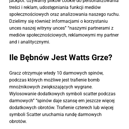
jackpot. Używamy plików cookie do personalizowania
treści i reklam, udostępniania funkcji mediów
społecznościowych oraz analizowania naszego ruchu.
Dzielimy się również informacjami o korzystaniu
unces naszej witryny unces” “naszymi partnerami z
mediów społecznościowych, reklamowymi my partner
and i analitycznymi.
Ile Bębnów Jest Watts Grze?
Gracz otrzymuje wtedy 10 darmowych spinów,
podczas których możliwe jest trafienie bomb
mnożnikowych zwiększających wygrane.
Wylosowanie dodatkowych symboli scatter podczas
darmowych” “spinów daje szansę em jeszcze więcej
dodatkowych obrotów. Trafienie czterech lub więcej
symboli Scatter uruchamia rundę darmowych
obrotów.