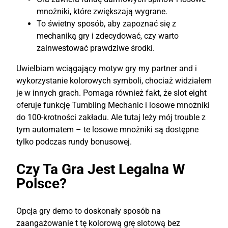
mnożniki, które zwiększają wygrane.
To świetny sposób, aby zapoznać się z
mechaniką gry i zdecydować, czy warto
zainwestować prawdziwe środki.
Uwielbiam wciągający motyw gry my partner and i
wykorzystanie kolorowych symboli, chociaż widziałem
je w innych grach. Pomaga również fakt, że slot eight
oferuje funkcję Tumbling Mechanic i losowe mnożniki
do 100-krotności zakładu. Ale tutaj leży mój trouble z
tym automatem – te losowe mnożniki są dostępne
tylko podczas rundy bonusowej.
Czy Ta Gra Jest Legalna W
Polsce?
Opcja gry demo to doskonały sposób na
zaangażowanie t tę kolorową grę slotową bez