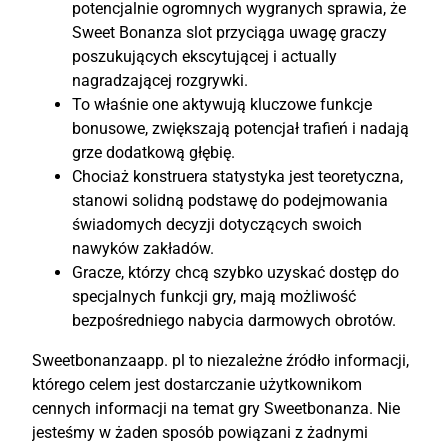
potencjalnie ogromnych wygranych sprawia, że
Sweet Bonanza slot przyciąga uwagę graczy
poszukujących ekscytującej i actually
nagradzającej rozgrywki.
To właśnie one aktywują kluczowe funkcje
bonusowe, zwiększają potencjał trafień i nadają
grze dodatkową głębię.
Chociaż konstruera statystyka jest teoretyczna,
stanowi solidną podstawę do podejmowania
świadomych decyzji dotyczących swoich
nawyków zakładów.
Gracze, którzy chcą szybko uzyskać dostęp do
specjalnych funkcji gry, mają możliwość
bezpośredniego nabycia darmowych obrotów.
Sweetbonanzaapp. pl to niezależne źródło informacji,
którego celem jest dostarczanie użytkownikom
cennych informacji na temat gry Sweetbonanza. Nie
jesteśmy w żaden sposób powiązani z żadnymi