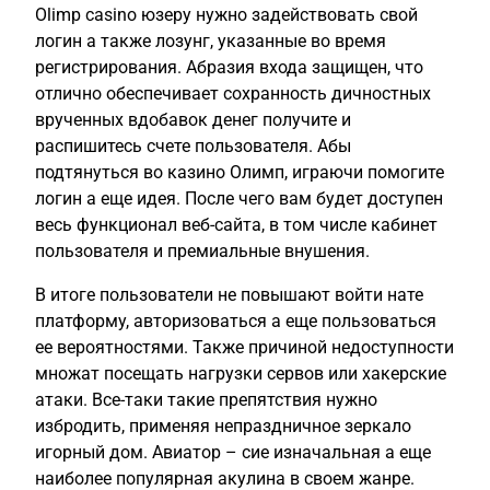
Olimp casino юзеру нужно задействовать свой
логин а также лозунг, указанные во время
регистрирования. Абразия входа защищен, что
отлично обеспечивает сохранность дичностных
врученных вдобавок денег получите и
распишитесь счете пользователя. Абы
подтянуться во казино Олимп, играючи помогите
логин а еще идея.
После чего вам будет доступен
весь функционал веб-сайта, в том числе кабинет
пользователя и премиальные внушения.
В итоге пользователи не повышают войти нате
платформу, авторизоваться а еще пользоваться
ее вероятностями. Также причиной недоступности
множат посещать нагрузки сервов или хакерские
атаки. Все-таки такие препятствия нужно
избродить, применяя непраздничное зеркало
игорный дом. Авиатор – сие изначальная а еще
наиболее популярная акулина в своем жанре.