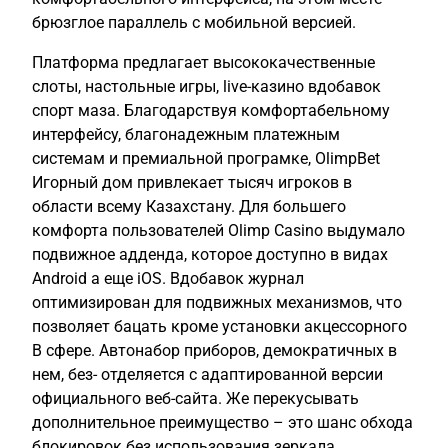
брюзглое параллель с мобильной версией.
Платформа предлагает высококачественные
слоты, настольные игры, live-казино вдобавок
спорт маза. Благодарствуя комфортабельному
интерфейсу, благонадежным платежным
системам и премиальной програмке, OlimpBet
Игорный дом привлекает тысяч игроков в
области всему Казахстану. Для большего
комфорта пользователей Olimp Casino выдумало
подвижное адденда, которое доступно в видах
Android а еще iOS. Вдобавок журнал
оптимизирован для подвижных механизмов, что
позволяет бацать кроме установки акцессорного
В сфере. Автонабор приборов, демократичных в
нем, без- отделяется с адаптированной версии
официального веб-сайта. Же перекусывать
дополнительное преимущество – это шанс обхода
блокировок без использования зеркала.