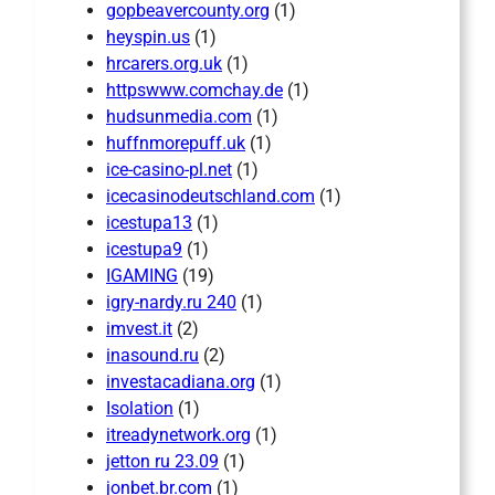
gopbeavercounty.org
(1)
heyspin.us
(1)
hrcarers.org.uk
(1)
httpswww.comchay.de
(1)
hudsunmedia.com
(1)
huffnmorepuff.uk
(1)
ice-casino-pl.net
(1)
icecasinodeutschland.com
(1)
icestupa13
(1)
icestupa9
(1)
IGAMING
(19)
igry-nardy.ru 240
(1)
imvest.it
(2)
inasound.ru
(2)
investacadiana.org
(1)
Isolation
(1)
itreadynetwork.org
(1)
jetton ru 23.09
(1)
jonbet.br.com
(1)