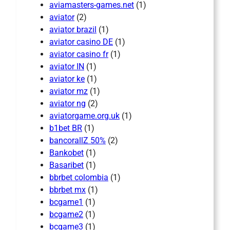
aviamasters-games.net
(1)
aviator
(2)
aviator brazil
(1)
aviator casino DE
(1)
aviator casino fr
(1)
aviator IN
(1)
aviator ke
(1)
aviator mz
(1)
aviator ng
(2)
aviatorgame.org.uk
(1)
b1bet BR
(1)
bancorallZ 50%
(2)
Bankobet
(1)
Basaribet
(1)
bbrbet colombia
(1)
bbrbet mx
(1)
bcgame1
(1)
bcgame2
(1)
bcgame3
(1)