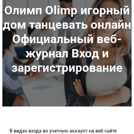
Олимп Olimp игорный
дом танцевать онлайн
Официальный веб-
журнал Вход и
зарегистрирование
В видах входа во учетную аккаунт на веб сайте