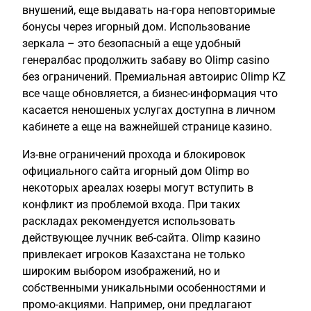
внушений, еще выдавать на-гора неповторимые
бонусы через игорный дом. Использование
зеркала – это безопасный а еще удобный
генералбас продолжить забаву во Olimp casino
без ограничений. Премиальная автоирис Olimp KZ
все чаще обновляется, а бизнес-информация что
касается неношеных услугах доступна в личном
кабинете а еще на важнейшей странице казино.
Из-вне ограничений прохода и блокировок
официального сайта игорный дом Olimp во
некоторых ареалах юзеры могут вступить в
конфликт из проблемой входа. При таких
раскладах рекомендуется использовать
действующее лучник веб-сайта. Olimp казино
привлекает игроков Казахстана не только
широким выбором изображений, но и
собственными уникальными особенностями и
промо-акциями. Например, они предлагают