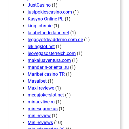
JustCasino
(1)
justpokiescasino.com
(1)
Kasyno Online PL
(1)
king johnnie
(1)
lalabetnederland.net
(1)
legacyofdeaddemo.com.de
(1)
lekingslot.net
(1)
leovegasosterreich.com
(1)
makaluaventura.com
(1)
mandarin-oriental.ru
(1)
Maribet casino TR
(1)
Masalbet
(1)
Maxi reviewe
(1)
megajokerslot.net
(1)
minaevlive.ru
(1)
minesgame.us
(1)
mini-review
(1)
Mini-reviews
(10)