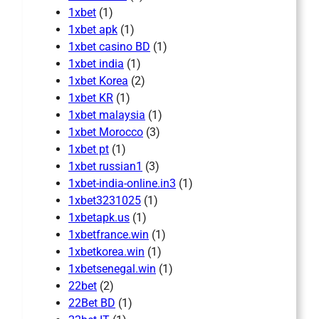
1xbet
(1)
1xbet apk
(1)
1xbet casino BD
(1)
1xbet india
(1)
1xbet Korea
(2)
1xbet KR
(1)
1xbet malaysia
(1)
1xbet Morocco
(3)
1xbet pt
(1)
1xbet russian1
(3)
1xbet-india-online.in3
(1)
1xbet3231025
(1)
1xbetapk.us
(1)
1xbetfrance.win
(1)
1xbetkorea.win
(1)
1xbetsenegal.win
(1)
22bet
(2)
22Bet BD
(1)