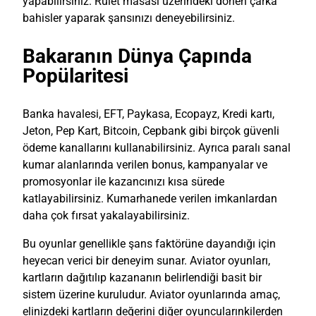
yapabilirsiniz. Rulet masası üzerindeki dönen çarka
bahisler yaparak şansınızı deneyebilirsiniz.
Bakaranın Dünya Çapında
Popülaritesi
Banka havalesi, EFT, Paykasa, Ecopayz, Kredi kartı,
Jeton, Pep Kart, Bitcoin, Cepbank gibi birçok güvenli
ödeme kanallarını kullanabilirsiniz. Ayrıca paralı sanal
kumar alanlarında verilen bonus, kampanyalar ve
promosyonlar ile kazancınızı kısa sürede
katlayabilirsiniz. Kumarhanede verilen imkanlardan
daha çok fırsat yakalayabilirsiniz.
Bu oyunlar genellikle şans faktörüne dayandığı için
heyecan verici bir deneyim sunar. Aviator oyunları,
kartların dağıtılıp kazananın belirlendiği basit bir
sistem üzerine kuruludur. Aviator oyunlarında amaç,
elinizdeki kartların değerini diğer oyuncularınkilerden