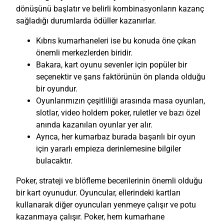
dönüşünü başlatır ve belirli kombinasyonların kazanç
sağladığı durumlarda ödüller kazanırlar.
Kıbrıs kumarhaneleri ise bu konuda öne çıkan
önemli merkezlerden biridir.
Bakara, kart oyunu sevenler için popüler bir
seçenektir ve şans faktörünün ön planda olduğu
bir oyundur.
Oyunlarımızın çeşitliliği arasında masa oyunları,
slotlar, video holdem poker, ruletler ve bazı özel
anında kazanılan oyunlar yer alır.
Ayrıca, her kumarbaz burada başarılı bir oyun
için yararlı empieza derinlemesine bilgiler
bulacaktır.
Poker, strateji ve blöfleme becerilerinin önemli olduğu
bir kart oyunudur. Oyuncular, ellerindeki kartları
kullanarak diğer oyuncuları yenmeye çalışır ve potu
kazanmaya çalışır. Poker, hem kumarhane