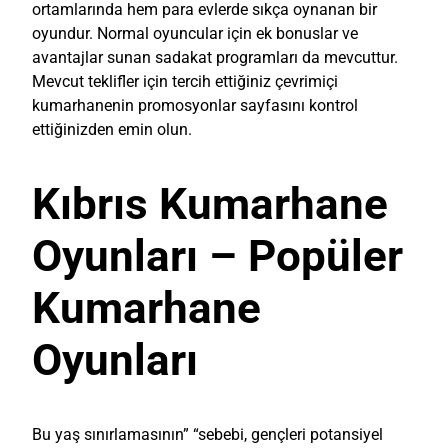
ortamlarında hem para evlerde sıkça oynanan bir
oyundur. Normal oyuncular için ek bonuslar ve
avantajlar sunan sadakat programları da mevcuttur.
Mevcut teklifler için tercih ettiğiniz çevrimiçi
kumarhanenin promosyonlar sayfasını kontrol
ettiğinizden emin olun.
Kıbrıs Kumarhane
Oyunları – Popüler
Kumarhane
Oyunları
Bu yaş sınırlamasının” “sebebi, gençleri potansiyel