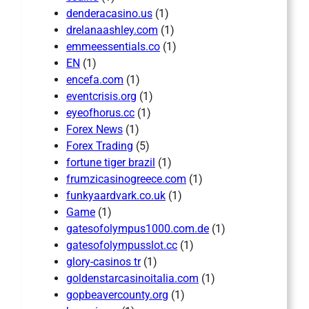
denderacasino.us
(1)
drelanaashley.com
(1)
emmeessentials.co
(1)
EN
(1)
encefa.com
(1)
eventcrisis.org
(1)
eyeofhorus.cc
(1)
Forex News
(1)
Forex Trading
(5)
fortune tiger brazil
(1)
frumzicasinogreece.com
(1)
funkyaardvark.co.uk
(1)
Game
(1)
gatesofolympus1000.com.de
(1)
gatesofolympusslot.cc
(1)
glory-casinos tr
(1)
goldenstarcasinoitalia.com
(1)
gopbeavercounty.org
(1)