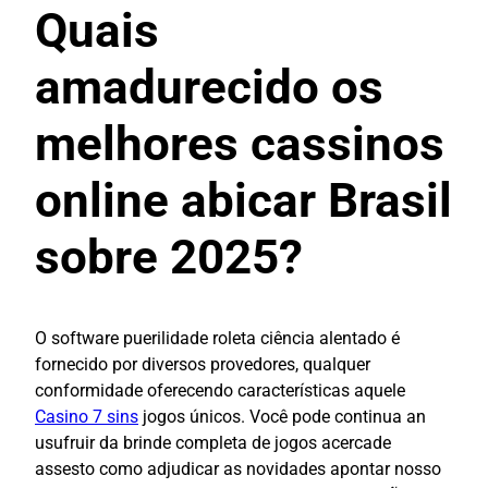
Quais
amadurecido os
melhores cassinos
online abicar Brasil
sobre 2025?
O software puerilidade roleta ciência alentado é
fornecido por diversos provedores, qualquer
conformidade oferecendo características aquele
Casino 7 sins
jogos únicos. Você pode continua an
usufruir da brinde completa de jogos acercade
assesto como adjudicar as novidades apontar nosso