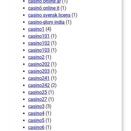
casino online ar
(1)
casinò online it
(1)
casino svensk licens
(1)
casino-glory india
(1)
casino1
(4)
casino101
(1)
casino102
(1)
casino103
(1)
casino2
(1)
casino202
(1)
casino203
(1)
casino241
(1)
casino242
(2)
casino25
(1)
casino27
(1)
casino3
(3)
casino4
(1)
casino5
(1)
casino6
(1)