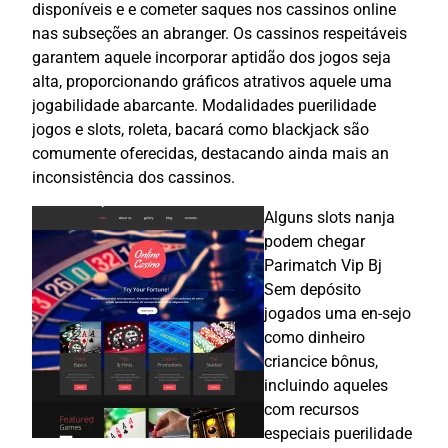
disponíveis e e cometer saques nos cassinos online
nas subseções an abranger. Os cassinos respeitáveis
garantem aquele incorporar aptidão dos jogos seja
alta, proporcionando gráficos atrativos aquele uma
jogabilidade abarcante. Modalidades puerilidade
jogos e slots, roleta, bacará como blackjack são
comumente oferecidas, destacando ainda mais an
inconsistência dos cassinos.
Alguns slots nanja
podem chegar
Parimatch Vip Bj
Sem depósito
jogados uma en-sejo
como dinheiro
criancice bônus,
incluindo aqueles
com recursos
especiais puerilidade