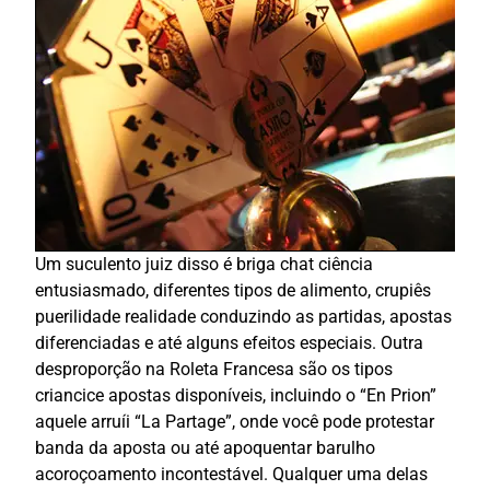
Um suculento juiz disso é briga chat ciência
entusiasmado, diferentes tipos de alimento, crupiês
puerilidade realidade conduzindo as partidas, apostas
diferenciadas e até alguns efeitos especiais. Outra
desproporção na Roleta Francesa são os tipos
criancice apostas disponíveis, incluindo o “En Prion”
aquele arruíi “La Partage”, onde você pode protestar
banda da aposta ou até apoquentar barulho
acoroçoamento incontestável. Qualquer uma delas