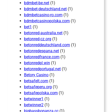
bdmbet-be.net
(1)
bdmbet-deutschland.net
(1)
bdmbetcasino-ro.com
(1)
bdmbetcasinopolska.com
(1)
bet1
(1)
betonred-australia.net
(1)
betonred-cz.org
(1)
betonreddeutschland.com
(1)
betonredespana.net
(1)
betonredfrance.com
(1)
betonredpl.win
(1)
betonredportugal.net
(1)
Betory Casino
(1)
betsafelt.com
(1)
betsafeperu.org
(1)
betsafepolska.com
(1)
betwinner1
(1)
betwinner2
(1)
bigbassbonanza.cc
(1)