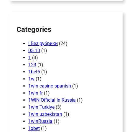
c
h
Categories
! Без рубрики
(24)
05.10
(1)
1
(3)
123
(1)
1bet5
(1)
1w
(1)
1win casino spanish
(1)
1win fr
(1)
1WIN Official In Russia
(1)
1win Turkiye
(3)
1win uzbekistan
(1)
1winRussia
(1)
1xbet
(1)