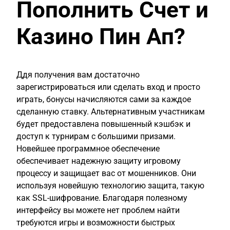
Пополнить Счет и
Казино Пин Ап?
Ддя получения вам достаточно
зарегистрироваться или сделать вход и просто
играть, бонусы начисляются сами за каждое
сделанную ставку. Альтернативным участникам
будет предоставлена повышенный кэшбэк и
доступ к турнирам с большими призами.
Новейшее программное обеспечение
обеспечивает надежную защиту игровому
процессу и защищает вас от мошенников. Они
используя новейшую технологию защита, такую
как SSL-шифрование. Благодаря полезному
интерфейсу вы можете нет проблем найти
требуются игры и возможности быстрых