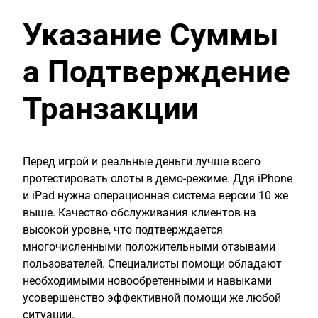
Указание Суммы
а Подтверждение
Транзакции
Перед игрой и реальные деньги лучше всего
протестировать слоты в демо-режиме. Ддя iPhone
и iPad нужна операционная система версии 10 же
выше. Качество обслуживания клиентов на
высокой уровне, что подтверждается
многочисленными положительными отзывами
пользователей. Специалисты помощи обладают
необходимыми новообретенными и навыками
усовершенство эффективной помощи же любой
ситуации.