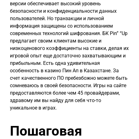
версии обеспечивает высокий уровень
безопасности и конфиденциальности данных
пользователей. Но транзакции и личной
информация защищены со использованием
современных технологий шифрования. БК Pin” “Up
предлагает своим клиентам высокие и
низкоценового коэффициенты на ставки, делая их
игровой опыт еще достаточно захватывающим и
прибыльным. Есть одна удивительная
особенность в казино Пин Ап в Казахстане. За
счет качественного ПО пребезбожно можете быть
сомневаюсь в своей безопасности. Игры на сайте
предоставляются более чем 45 провайдерами,
здравому им вы найду для себя что-то
уникальное в играх.
Пошаговая