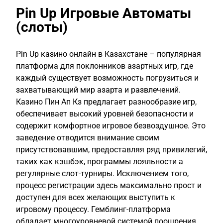
Pin Up Игровые Автоматы
(слоты)
Pin Up казино онлайн в Казахстане – популярная
платформа для поклонников азартных игр, где
каждый существует возможность погрузиться и
захватывающий мир азарта и развлечений.
Казино Пин Ап Кз предлагает разнообразие игр,
обеспечивает высокий уровней безопасности и
содержит комфортное игровое безвоздушное. Это
заведение отводится внимание своим
присутствовавшим, предоставляя ряд привилегий,
таких как кэшбэк, программы лояльности а
регулярные слот-турниры. Исключением того,
процесс регистрации здесь максимально прост и
доступен для всех желающих выступить к
игровому процессу. Гемблинг-платформа
обладает многоуровневой системой поощрения