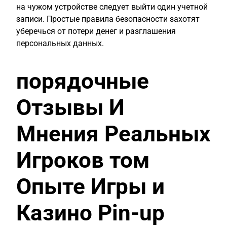
на чужом устройстве следует выйти один учетной
записи. Простые правила безопасности захотят
уберечься от потери денег и разглашения
персональных данных.
порядочные
Отзывы И
Мнения Реальных
Игроков том
Опыте Игры и
Казино Pin-up