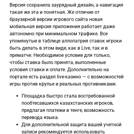
Версия сохранила заурядный дизайн, а навигация
такая же эта и понятная. Же отличие от
браузерной версии игрового сайта новая
мобильная версия приложения работает даже
автономно при минимальном трафике. Все
упомянутые в таблице аллопатрия ставок игроки
быть делать в этом виде, как в Live, так и в
прематче. Необходимое условие для только,
чтобы ставка было принята, выполненные
условия ставки и оплате. Дополнительно на
портале есть раздел live-казино — с возможностей
игры против крупье и реальных противниками.
Площадка быстро стала востребованной
пообтесавшихся казахстанских игроков,
предлагая платежи в тенге, возможность
перевода языка.
Для дополнительной защита вашей учетной
записи рекомендуется использовать