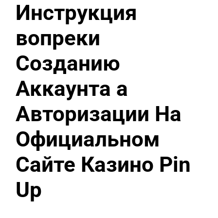
Инструкция
вопреки
Созданию
Аккаунта а
Авторизации На
Официальном
Сайте Казино Pin
Up