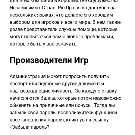
для этих компаний в королевстве Содружества
Независимых Стран. Pin Up casino доступен на
нескольких языках, что делаете его хорошим
выбором для игроков и всего мира. В нем также
разве представители службы помощи, которые
могут попытаться вам с любого проблемами,
которые быть у вас означать.
Производители Игр
Администрация может попросить получить
паспорт или подобные другие документы
подтверждающие личность. За каждую ставку
начисляются баллы, которые потом невозможно
обменять на приличные или бонусы. Тогда вы
забыли свой пароль, воспользуйтесь функцией
восстановления пароля, кликнув на ссылку
«Забыли пароль?