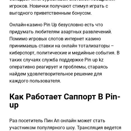
игроков. Новички получают стимул играть с
выгодного приветственным бонусом.
Онлайн-казино Pin Up безусловно есть что
придумать любителям азартных развлечений.
Помимо игровых слотов интернет казино
принимаешь ставки на онлайн тотализаторы –
киберспорт, политические и медийные события. В
таких случаях служба поддержке Pin up kz
оперативно реагирует и проблемы, стараясь
найдем удовлетворительное решение для
каждого пользователя.
Как Работает Саппорт В Pin-
up
Раз посетитель Пин Ап онлайн может стать
участником популярного шоу. Трансляция ведется