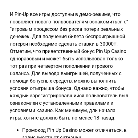
И Pin-Up все игры доступны в демо-режиме, что
позволяет нового пользователям ознакомиться с”
“игровым процессом без риска потери реальных
денежек. Для получения билета беспроигрышной
лотереи необходимо сделать ставки в 30000₸.
Отметим, что приветственный бонус Pin Up Casino
одноразовый и может быть использован только
тот раз при четвертом пополнении игрового
баланса. Для вывода выигрышей, полученных с
помощи бонусных средств, можно выполнить
условия отыгрыша бонуса. Однако важно, чтобы
каждый зарегистрировавшийся пользователь был
ознакомлен с установленными правилами и
условиями казино. Как минимум, дли начала
игры, хотите должно быть но менее 18 назад.
Промокод Pin Up Casino может отличаться, в
зависимости от ситуации.