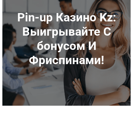
Pin-up Казино Kz:
Выигрывайте С
бонусом И
Фриспинами!