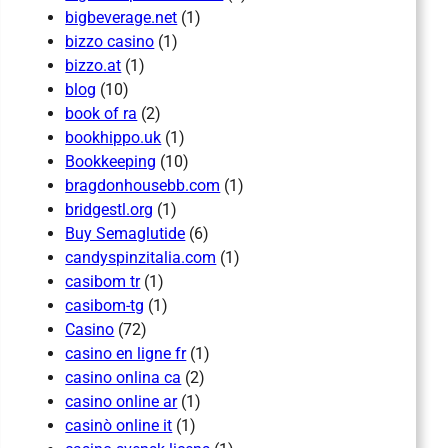
bigbeverage.net
(1)
bizzo casino
(1)
bizzo.at
(1)
blog
(10)
book of ra
(2)
bookhippo.uk
(1)
Bookkeeping
(10)
bragdonhousebb.com
(1)
bridgestl.org
(1)
Buy Semaglutide
(6)
candyspinzitalia.com
(1)
casibom tr
(1)
casibom-tg
(1)
Casino
(72)
casino en ligne fr
(1)
casino onlina ca
(2)
casino online ar
(1)
casinò online it
(1)