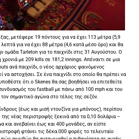
ας, μετέφερε 19 πόντους για να έχει 113 μέτρα (5,9
λεπτά για να έχει 88 μέτρα (4,6 κατά μέσο όρο) και θα
 ομάδα Tarleton για το παιχνίδι στις 31 Αυγούστου. Ο
χρονιά με 209 kills σε 181,2 innings. Απέναντι σε μια
outs ανά παιχνίδι, ο νέος αρχάριος φαινόμενος
ί να αστοχήσει. Σε ένα παιχνίδι στο οποίο θα πρέπει να
 υποθέστε ότι ο Skenes θα σας βοηθήσει να επιτεθείτε
 συνδυασμός του fastball με πάνω από 100 mph και του
ν τον σημαντικό αγώνα στο τέλος της σεζόν.
νδρους (έως και μισή ντουζίνα για μπόνους), περίπου
ς της νέας περιστροφής ξεκινά από τα 0,10 δολάρια –
α και ανεβαίνει έως και 400 μονάδες, αν είστε
ριστροφή φτάνει τις δέκα.000 φορές το τελευταίο
ο πώς ακριβώς θα ανταμειφθεί η πιθανότητα σε αυτήν