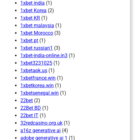
1xbet india
(1)
1xbet Korea
(2)
1xbet KR
(1)
1xbet malaysia
(1)
1xbet Morocco
(3)
1xbet pt
(1)
1xbet russian1
(3)
1xbet-india-online.in3
(1)
1xbet3231025
(1)
1xbetapk.us
(1)
1xbetfrance.win
(1)
1xbetkorea.win
(1)
1xbetsenegal.win
(1)
22bet
(2)
22Bet BD
(1)
22bet IT
(1)
32redcasino.org.uk
(1)
a16z generative ai
(4)
adobe generative ai 1
(1)