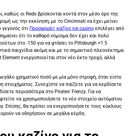
ίδι, καθώς οι Reds βρίσκονται κοντά στον μέσο όρο της
ομή ως την εκκίνηση, με το Cincinnati να έχει μείνει
ο γεγονός ότι
Προσφορές καζίνο ice casino
επιλέγει από
σημαίνει ότι το καθαρό νόμισμα δεν έχει και πολύ
ύτων στο -150 για να φτάσει το Pittsburgh +1.5
τικά παιχνίδια ακόμη και με το σημαντικό πλεονέκτημα
 Element ενεργοποιείται στον νέο έκτο τροχό, αλλά
μεγάλο χρηματικό ποσό με μία μόνο στροφή, όταν είστε
η στοιχήματος. Συνεχίστε να παίζετε για να κερδίσετε
ίσετε περισσότερα στο Pirates' Frenzy. Για να
εφτείτε να χρησιμοποιήσετε το νέο στοιχείο αυτόματου
ay. Επίσης, θα πρέπει να ενεργοποιήσετε τους κύκλους
ορούν να οδηγήσουν σε μεγάλα κέρδη.