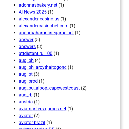
adonnasbakery.net
(1)
Ai News 2025
(1)
alexander-casino.us
(1)
alexandercasinobet.com
(1)
andarbaharonlinegame.net
(1)
answer
(5)
answers
(3)
attdistant.ru 100
(1)
aug_bh
(4)
aug_bh_aroythaitogonc
(1)
aug_bt
(3)
aug_prod
(1)
aug_pu_aipop_capewestcoast
(2)
aug_rb
(1)
austria
(1)
aviamasters-games.net
(1)
aviator
(2)
aviator brazil
(1)