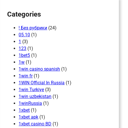
Categories
! Без рубрики
(24)
05.10
(1)
1
(3)
123
(1)
1bet5
(1)
1w
(1)
1win casino spanish
(1)
1win fr
(1)
1WIN Official In Russia
(1)
1win Turkiye
(3)
1win uzbekistan
(1)
1winRussia
(1)
1xbet
(1)
1xbet apk
(1)
1xbet casino BD
(1)