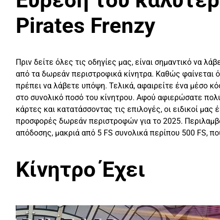
Εύρεση του καλύτερο
Pirates Frenzy
Πριν δείτε όλες τις οδηγίες μας, είναι σημαντικό να λά
από τα δωρεάν περιστροφικά κίνητρα. Καθώς φαίνεται ό
πρέπει να λάβετε υπόψη. Τελικά, αφαιρείτε ένα μέσο κ
στο συνολικό ποσό του κίνητρου. Αφού αφιερώσατε πολ
κάρτες και κατατάσσοντας τις επιλογές, οι ειδικοί μας 
προσφορές δωρεάν περιστροφών για το 2025. Περιλαμβ
απόδοσης, μακριά από 5 FS συνολικά περίπου 500 FS, πο
Κίνητρο Έχει