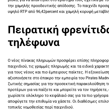
την χαμηλής προοδευτικής απόδοσης. Το παιχνίδι προσφ
υψηλό RTP από 96,42percent και χαμηλή κορυφή μεταβλ
Πειρατική φρενίτιδ
τηλέφωνα
Ο νέος πίνακας πληρωμών προσφέρει επίσης πληροφορίε
παιχνιδιού, τις γραμμές πληρωμής και τα ειδικά χαρακ
για τους νέους και πιο έμπειρους παίκτες. Η εξοικείωσ
αξιοποιήσετε στο έπακρο την εμπειρία του Pirates Madn
ζωτικής σημασίας για την προσεκτική παρακολούθηση το
προτέρων για να παίξετε και μπορείτε να τον τηρήσετε,
χωρίσετε ολόκληρο το κεφάλαιό σας για τα πιο γρήγορα 
αποφύγετε την επιθυμία να χάσετε. Οι διαθέσιμες επιλο
τοπικής νομοθεσίας περί παιχνιδιού.