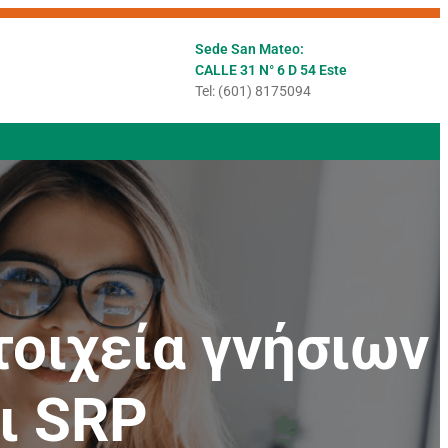
Sede San Mateo:
CALLE 31 N° 6 D 54 Este
Tel: (601) 8175094
τοιχεία γνήσιων
ι SRP