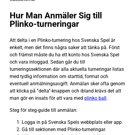
Hur Man Anmäler Sig till
Plinko-turneringar
Att delta i en Plinko-turnering hos Svenska Spel är
enkelt, men det finns några saker att tänka på. Först
och främst måste du ha ett konto hos Svenska Spel
och vara inloggad. Sedan går du till
turneringssektionen där alla aktuella turneringar listas
med tydlig information om starttid, format och
eventuell anmälningsavgift. Anmälan sker ofta genom
att klicka på ”delta”-knappen och ibland krävs det att
man gör en insats för att vara med
plinko ball
.
Steg för steg-guide till anmälan:
Logga in på Svenska Spels webbplats eller app.
Gå till sektionen med Plinko-turneringar.