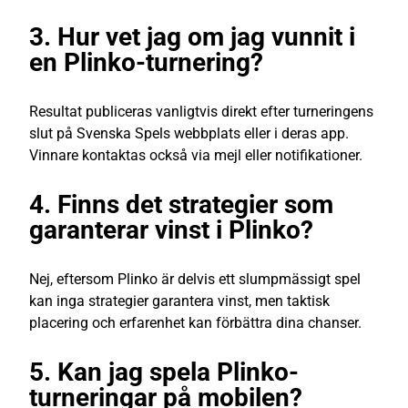
3. Hur vet jag om jag vunnit i
en Plinko-turnering?
Resultat publiceras vanligtvis direkt efter turneringens
slut på Svenska Spels webbplats eller i deras app.
Vinnare kontaktas också via mejl eller notifikationer.
4. Finns det strategier som
garanterar vinst i Plinko?
Nej, eftersom Plinko är delvis ett slumpmässigt spel
kan inga strategier garantera vinst, men taktisk
placering och erfarenhet kan förbättra dina chanser.
5. Kan jag spela Plinko-
turneringar på mobilen?