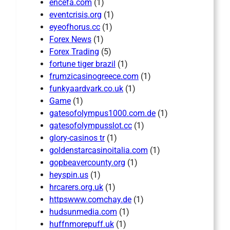
encefa.com
(1)
eventcrisis.org
(1)
eyeofhorus.cc
(1)
Forex News
(1)
Forex Trading
(5)
fortune tiger brazil
(1)
frumzicasinogreece.com
(1)
funkyaardvark.co.uk
(1)
Game
(1)
gatesofolympus1000.com.de
(1)
gatesofolympusslot.cc
(1)
glory-casinos tr
(1)
goldenstarcasinoitalia.com
(1)
gopbeavercounty.org
(1)
heyspin.us
(1)
hrcarers.org.uk
(1)
httpswww.comchay.de
(1)
hudsunmedia.com
(1)
huffnmorepuff.uk
(1)