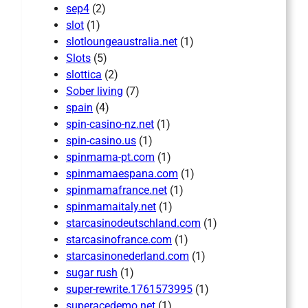
sep4
(2)
slot
(1)
slotloungeaustralia.net
(1)
Slots
(5)
slottica
(2)
Sober living
(7)
spain
(4)
spin-casino-nz.net
(1)
spin-casino.us
(1)
spinmama-pt.com
(1)
spinmamaespana.com
(1)
spinmamafrance.net
(1)
spinmamaitaly.net
(1)
starcasinodeutschland.com
(1)
starcasinofrance.com
(1)
starcasinonederland.com
(1)
sugar rush
(1)
super-rewrite.1761573995
(1)
superacedemo.net
(1)