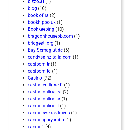
bizzo.at
(1)
blog
(10)
book of ra
(2)
bookhippo.uk
(1)
Bookkeeping
(10)
bragdonhousebb.com
(1)
bridgestl.org
(1)
Buy Semaglutide
(6)
candyspinzitalia.com
(1)
casibom tr
(1)
casibom-tg
(1)
Casino
(72)
casino en ligne fr
(1)
casino onlina ca
(2)
casino online ar
(1)
casinò online it
(1)
casino svensk licens
(1)
casino-glory india
(1)
casino1
(4)