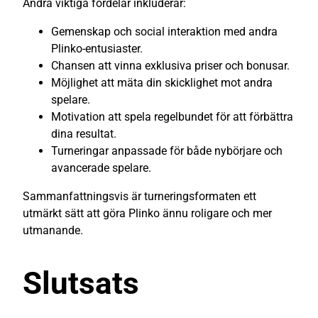
Andra viktiga fördelar inkluderar:
Gemenskap och social interaktion med andra
Plinko-entusiaster.
Chansen att vinna exklusiva priser och bonusar.
Möjlighet att mäta din skicklighet mot andra
spelare.
Motivation att spela regelbundet för att förbättra
dina resultat.
Turneringar anpassade för både nybörjare och
avancerade spelare.
Sammanfattningsvis är turneringsformaten ett
utmärkt sätt att göra Plinko ännu roligare och mer
utmanande.
Slutsats