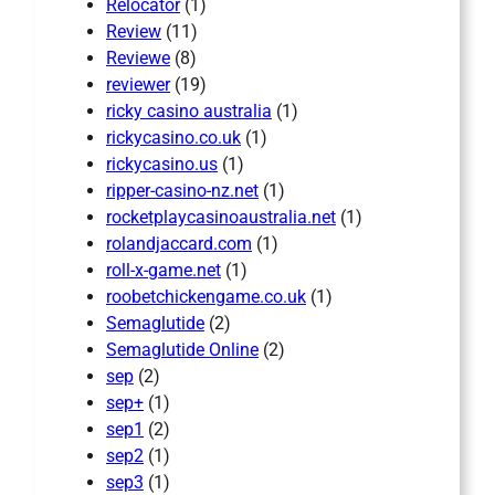
Relocator
(1)
Review
(11)
Reviewe
(8)
reviewer
(19)
ricky casino australia
(1)
rickycasino.co.uk
(1)
rickycasino.us
(1)
ripper-casino-nz.net
(1)
rocketplaycasinoaustralia.net
(1)
rolandjaccard.com
(1)
roll-x-game.net
(1)
roobetchickengame.co.uk
(1)
Semaglutide
(2)
Semaglutide Online
(2)
sep
(2)
sep+
(1)
sep1
(2)
sep2
(1)
sep3
(1)