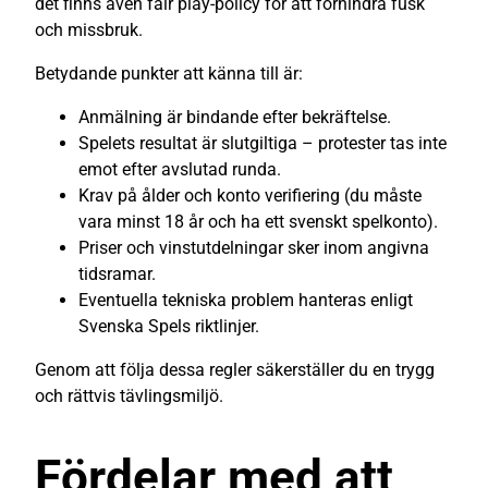
det finns även fair play-policy för att förhindra fusk
och missbruk.
Betydande punkter att känna till är:
Anmälning är bindande efter bekräftelse.
Spelets resultat är slutgiltiga – protester tas inte
emot efter avslutad runda.
Krav på ålder och konto verifiering (du måste
vara minst 18 år och ha ett svenskt spelkonto).
Priser och vinstutdelningar sker inom angivna
tidsramar.
Eventuella tekniska problem hanteras enligt
Svenska Spels riktlinjer.
Genom att följa dessa regler säkerställer du en trygg
och rättvis tävlingsmiljö.
Fördelar med att