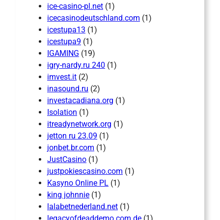
ice-casino-pl.net
(1)
icecasinodeutschland.com
(1)
icestupa13
(1)
icestupa9
(1)
IGAMING
(19)
igry-nardy.ru 240
(1)
imvest.it
(2)
inasound.ru
(2)
investacadiana.org
(1)
Isolation
(1)
itreadynetwork.org
(1)
jetton ru 23.09
(1)
jonbet.br.com
(1)
JustCasino
(1)
justpokiescasino.com
(1)
Kasyno Online PL
(1)
king johnnie
(1)
lalabetnederland.net
(1)
legacyofdeaddemo.com.de
(1)