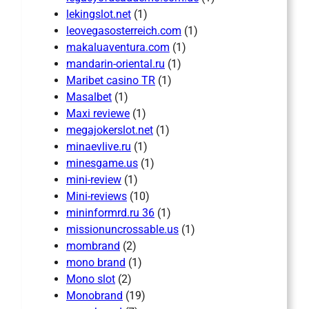
lekingslot.net
(1)
leovegasosterreich.com
(1)
makaluaventura.com
(1)
mandarin-oriental.ru
(1)
Maribet casino TR
(1)
Masalbet
(1)
Maxi reviewe
(1)
megajokerslot.net
(1)
minaevlive.ru
(1)
minesgame.us
(1)
mini-review
(1)
Mini-reviews
(10)
mininformrd.ru 36
(1)
missionuncrossable.us
(1)
mombrand
(2)
mono brand
(1)
Mono slot
(2)
Monobrand
(19)