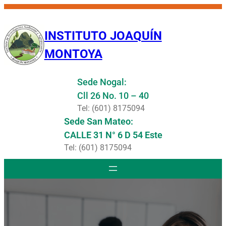
Saltar
al
INSTITUTO JOAQUÍN
contenido
MONTOYA
Sede Nogal:
Cll 26 No. 10 – 40
Tel: (601) 8175094
Sede San Mateo:
CALLE 31 N° 6 D 54 Este
Tel: (601) 8175094