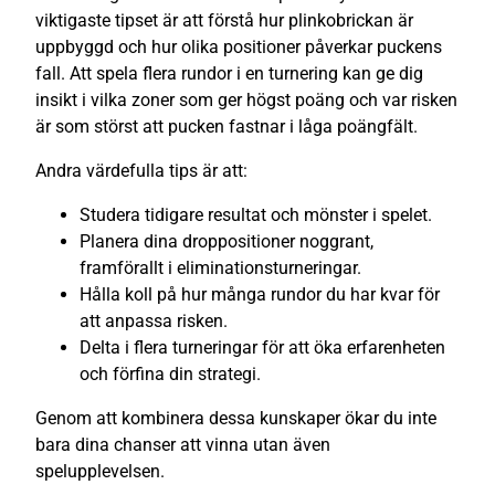
viktigaste tipset är att förstå hur plinkobrickan är
uppbyggd och hur olika positioner påverkar puckens
fall. Att spela flera rundor i en turnering kan ge dig
insikt i vilka zoner som ger högst poäng och var risken
är som störst att pucken fastnar i låga poängfält.
Andra värdefulla tips är att:
Studera tidigare resultat och mönster i spelet.
Planera dina droppositioner noggrant,
framförallt i eliminationsturneringar.
Hålla koll på hur många rundor du har kvar för
att anpassa risken.
Delta i flera turneringar för att öka erfarenheten
och förfina din strategi.
Genom att kombinera dessa kunskaper ökar du inte
bara dina chanser att vinna utan även
spelupplevelsen.