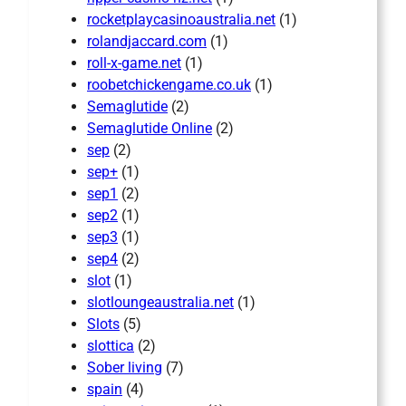
rocketplaycasinoaustralia.net
(1)
rolandjaccard.com
(1)
roll-x-game.net
(1)
roobetchickengame.co.uk
(1)
Semaglutide
(2)
Semaglutide Online
(2)
sep
(2)
sep+
(1)
sep1
(2)
sep2
(1)
sep3
(1)
sep4
(2)
slot
(1)
slotloungeaustralia.net
(1)
Slots
(5)
slottica
(2)
Sober living
(7)
spain
(4)