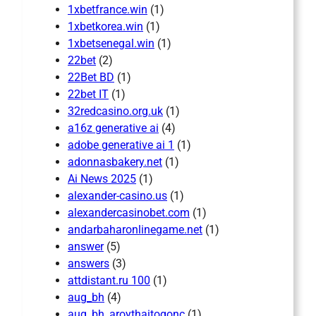
1xbetfrance.win
(1)
1xbetkorea.win
(1)
1xbetsenegal.win
(1)
22bet
(2)
22Bet BD
(1)
22bet IT
(1)
32redcasino.org.uk
(1)
a16z generative ai
(4)
adobe generative ai 1
(1)
adonnasbakery.net
(1)
Ai News 2025
(1)
alexander-casino.us
(1)
alexandercasinobet.com
(1)
andarbaharonlinegame.net
(1)
answer
(5)
answers
(3)
attdistant.ru 100
(1)
aug_bh
(4)
aug_bh_aroythaitogonc
(1)