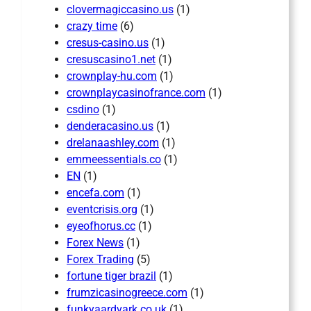
clovermagiccasino.us
(1)
crazy time
(6)
cresus-casino.us
(1)
cresuscasino1.net
(1)
crownplay-hu.com
(1)
crownplaycasinofrance.com
(1)
csdino
(1)
denderacasino.us
(1)
drelanaashley.com
(1)
emmeessentials.co
(1)
EN
(1)
encefa.com
(1)
eventcrisis.org
(1)
eyeofhorus.cc
(1)
Forex News
(1)
Forex Trading
(5)
fortune tiger brazil
(1)
frumzicasinogreece.com
(1)
funkyaardvark.co.uk
(1)