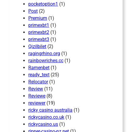
pocketoption1
(1)
Post
(2)
Premium
(1)
primexbt1
(1)
primexbt2
(1)
primexbt3
(1)
Qizilbilet
(2)
ragingrhino.org
(1)
rainbowriches.cc
(1)
Ramenbet
(1)
ready_text
(25)
Relocator
(1)
Review
(11)
Reviewe
(8)
reviewer
(19)
ricky casino australia
(1)
rickycasino.co.uk
(1)
rickycasino.us
(1)
ripper-casino-nz.net
(1)