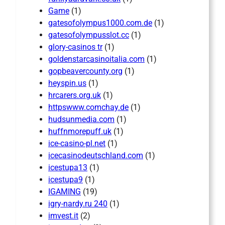
Game
(1)
gatesofolympus1000.com.de
(1)
gatesofolympusslot.cc
(1)
glory-casinos tr
(1)
goldenstarcasinoitalia.com
(1)
gopbeavercounty.org
(1)
heyspin.us
(1)
hrcarers.org.uk
(1)
httpswww.comchay.de
(1)
hudsunmedia.com
(1)
huffnmorepuff.uk
(1)
ice-casino-pl.net
(1)
icecasinodeutschland.com
(1)
icestupa13
(1)
icestupa9
(1)
IGAMING
(19)
igry-nardy.ru 240
(1)
imvest.it
(2)