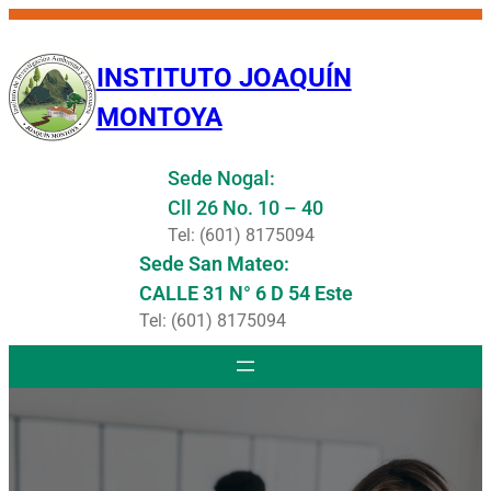
Saltar
al
INSTITUTO JOAQUÍN
contenido
MONTOYA
Sede Nogal:
Cll 26 No. 10 – 40
Tel: (601) 8175094
Sede San Mateo:
CALLE 31 N° 6 D 54 Este
Tel: (601) 8175094