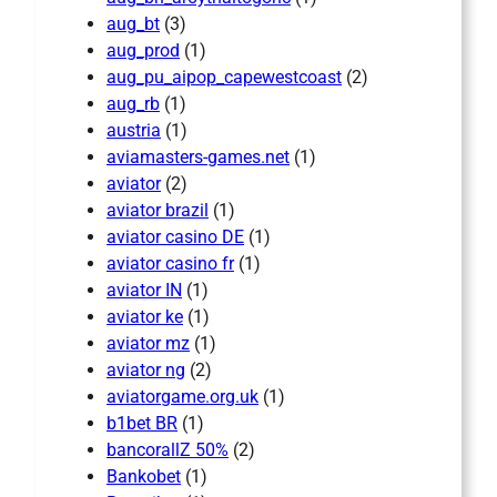
aug_bt
(3)
aug_prod
(1)
aug_pu_aipop_capewestcoast
(2)
aug_rb
(1)
austria
(1)
aviamasters-games.net
(1)
aviator
(2)
aviator brazil
(1)
aviator casino DE
(1)
aviator casino fr
(1)
aviator IN
(1)
aviator ke
(1)
aviator mz
(1)
aviator ng
(2)
aviatorgame.org.uk
(1)
b1bet BR
(1)
bancorallZ 50%
(2)
Bankobet
(1)