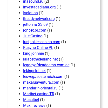
inasound.ru
(2)
investacadiana.org
(1)
Isolation
(1)
itreadynetwork.org
(1)
jetton ru 23.09
(1)
jonbet.br.com
(1)
JustCasino
(1)
justpokiescasino.com
(1)
Kasyno Online PL
(1)
king johnnie
(1)
lalabetnederland.net
(1)
legacyofdeaddemo.com.de
(1)
lekingslot.net
(1)
leovegasosterreich.com
(1)
makaluaventura.com
(1)
mandarin-oriental.ru
(1)
Maribet casino TR
(1)
Masalbet
(1)
Maxi reviewe
(1)