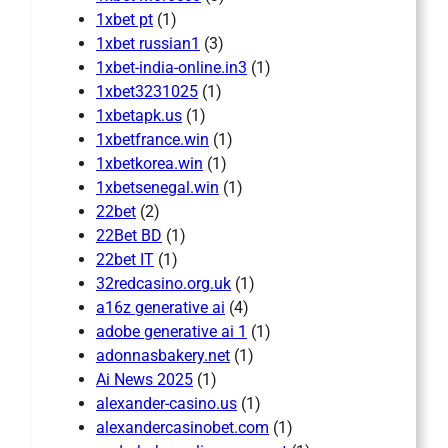
1xbet pt
(1)
1xbet russian1
(3)
1xbet-india-online.in3
(1)
1xbet3231025
(1)
1xbetapk.us
(1)
1xbetfrance.win
(1)
1xbetkorea.win
(1)
1xbetsenegal.win
(1)
22bet
(2)
22Bet BD
(1)
22bet IT
(1)
32redcasino.org.uk
(1)
a16z generative ai
(4)
adobe generative ai 1
(1)
adonnasbakery.net
(1)
Ai News 2025
(1)
alexander-casino.us
(1)
alexandercasinobet.com
(1)