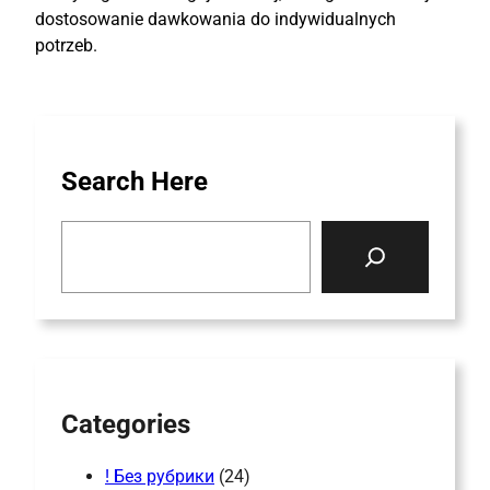
dostosowanie dawkowania do indywidualnych
potrzeb.
Search Here
S
e
a
r
c
h
Categories
! Без рубрики
(24)