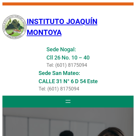
Saltar
al
INSTITUTO JOAQUÍN
contenido
MONTOYA
Sede Nogal:
Cll 26 No. 10 – 40
Tel: (601) 8175094
Sede San Mateo:
CALLE 31 N° 6 D 54 Este
Tel: (601) 8175094