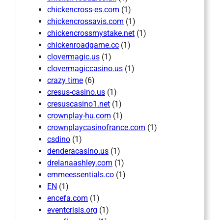
chickencross-es.com
(1)
chickencrossavis.com
(1)
chickencrossmystake.net
(1)
chickenroadgame.cc
(1)
clovermagic.us
(1)
clovermagiccasino.us
(1)
crazy time
(6)
cresus-casino.us
(1)
cresuscasino1.net
(1)
crownplay-hu.com
(1)
crownplaycasinofrance.com
(1)
csdino
(1)
denderacasino.us
(1)
drelanaashley.com
(1)
emmeessentials.co
(1)
EN
(1)
encefa.com
(1)
eventcrisis.org
(1)