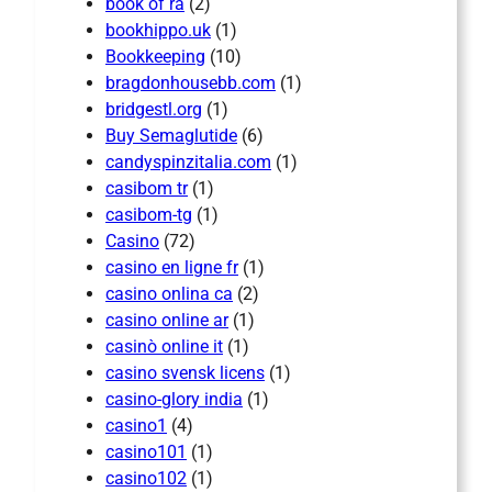
book of ra
(2)
bookhippo.uk
(1)
Bookkeeping
(10)
bragdonhousebb.com
(1)
bridgestl.org
(1)
Buy Semaglutide
(6)
candyspinzitalia.com
(1)
casibom tr
(1)
casibom-tg
(1)
Casino
(72)
casino en ligne fr
(1)
casino onlina ca
(2)
casino online ar
(1)
casinò online it
(1)
casino svensk licens
(1)
casino-glory india
(1)
casino1
(4)
casino101
(1)
casino102
(1)