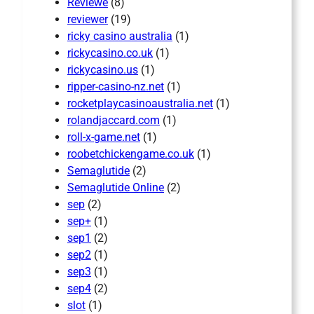
Reviewe
(8)
reviewer
(19)
ricky casino australia
(1)
rickycasino.co.uk
(1)
rickycasino.us
(1)
ripper-casino-nz.net
(1)
rocketplaycasinoaustralia.net
(1)
rolandjaccard.com
(1)
roll-x-game.net
(1)
roobetchickengame.co.uk
(1)
Semaglutide
(2)
Semaglutide Online
(2)
sep
(2)
sep+
(1)
sep1
(2)
sep2
(1)
sep3
(1)
sep4
(2)
slot
(1)