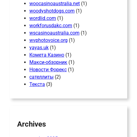
woocasinoaustralia.net
(1)
woodyshotdogs.com
(1)
wordlid.com
(1)
workforusdakc.com
(1)
wscasinoaustralia.com
(1)
wvphotovoice.org
(1)
yayas.uk
(1)
Комета Казино
(1)
Макси-обзорник
(1)
Новости Форекс
(1)
сателлиты
(2)
Текста
(3)
Archives