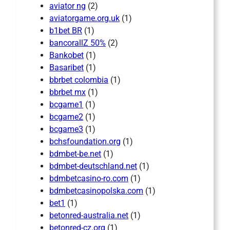
aviator ng
(2)
aviatorgame.org.uk
(1)
b1bet BR
(1)
bancorallZ 50%
(2)
Bankobet
(1)
Basaribet
(1)
bbrbet colombia
(1)
bbrbet mx
(1)
bcgame1
(1)
bcgame2
(1)
bcgame3
(1)
bchsfoundation.org
(1)
bdmbet-be.net
(1)
bdmbet-deutschland.net
(1)
bdmbetcasino-ro.com
(1)
bdmbetcasinopolska.com
(1)
bet1
(1)
betonred-australia.net
(1)
betonred-cz.org
(1)