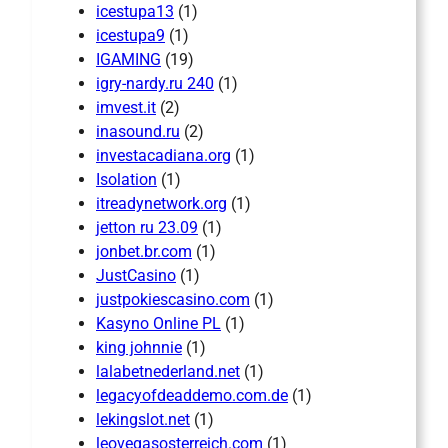
icestupa13
(1)
icestupa9
(1)
IGAMING
(19)
igry-nardy.ru 240
(1)
imvest.it
(2)
inasound.ru
(2)
investacadiana.org
(1)
Isolation
(1)
itreadynetwork.org
(1)
jetton ru 23.09
(1)
jonbet.br.com
(1)
JustCasino
(1)
justpokiescasino.com
(1)
Kasyno Online PL
(1)
king johnnie
(1)
lalabetnederland.net
(1)
legacyofdeaddemo.com.de
(1)
lekingslot.net
(1)
leovegasosterreich.com
(1)