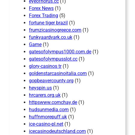
eyeofhorus.cc
(1)
Forex News
(1)
Forex Trading
(5)
fortune tiger brazil
(1)
frumzicasinogreece.com
(1)
funkyaardvark.co.uk
(1)
Game
(1)
gatesofolympus1000.com.de
(1)
gatesofolympusslot.cc
(1)
glory-casinos tr
(1)
goldenstarcasinoitalia.com
(1)
gopbeavercounty.org
(1)
heyspin.us
(1)
hrcarers.org.uk
(1)
httpswww.comchay.de
(1)
hudsunmedia.com
(1)
huffnmorepuff.uk
(1)
ice-casino-pl.net
(1)
icecasinodeutschland.com
(1)