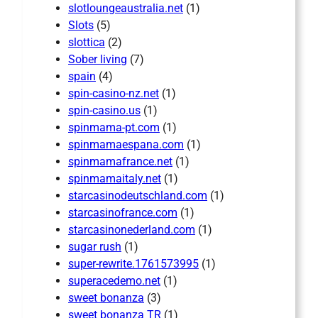
slotloungeaustralia.net
(1)
Slots
(5)
slottica
(2)
Sober living
(7)
spain
(4)
spin-casino-nz.net
(1)
spin-casino.us
(1)
spinmama-pt.com
(1)
spinmamaespana.com
(1)
spinmamafrance.net
(1)
spinmamaitaly.net
(1)
starcasinodeutschland.com
(1)
starcasinofrance.com
(1)
starcasinonederland.com
(1)
sugar rush
(1)
super-rewrite.1761573995
(1)
superacedemo.net
(1)
sweet bonanza
(3)
sweet bonanza TR
(1)