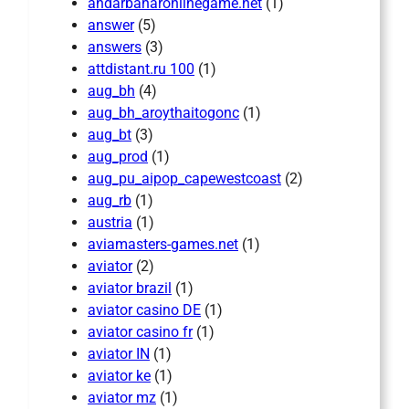
andarbaharonlinegame.net
(1)
answer
(5)
answers
(3)
attdistant.ru 100
(1)
aug_bh
(4)
aug_bh_aroythaitogonc
(1)
aug_bt
(3)
aug_prod
(1)
aug_pu_aipop_capewestcoast
(2)
aug_rb
(1)
austria
(1)
aviamasters-games.net
(1)
aviator
(2)
aviator brazil
(1)
aviator casino DE
(1)
aviator casino fr
(1)
aviator IN
(1)
aviator ke
(1)
aviator mz
(1)