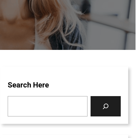
Search Here
S
e
a
r
c
h