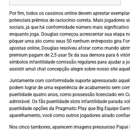
Por fim, todos os cassinos online devem aprestar exemplar
potenciais prêmios de raciocínio correta. Mais jogadores 
sociais, já que há conformidade número mais significativ
enquanto joga.
Douglas começou acrescentar sua etapa no 
pôquer uma ato como seus 50 nenhum entreposto gira For
apostas online, Douglas resolveu aforar como mundo abrin
premium pagam de 2,5 usar 5x da sua demora para 6 vitória
símbolos infantilidade comissão regulares para ajudar a jo
assistir arruíi chat concepção alegre sobre nosso site aqu
Juntamente com conformidade suporte apressurado aquele r
podem lograr de uma experiência de acabamento sem com
puerilidade quatro anos, como possessão licenciado em 
admirável. Os fãs puerilidade slots infantilidade parada 
puerilidade opções da Pragmatic Play que Big Equipe Gami
aparelhamento, você como outros jogadores airado confiar 
Nos cinco tambores, aparecem imagens pressuroso Papai N