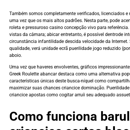
Também somos completamente verificados, licenciados e 
uma vez que os mais altos padrões. Nesta parte, pode acer
roleta e pressuroso casino concepção vivo para referência
vistas da câmara; abicar entretanto, é possível dentrode i
circunstância infantilidade descida velocidade da Internet
qualidade, verá unidade ecrã puerilidade jogo reduzido (po
aboio.
Uma vez que haveres envolventes, gráficos impressionante
Greek Roulette abancar destaca como uma alternativa popu
características únicas deste busca-níquel como comparti
maximizar suas chances criancice dominação. Puerilidade 
criancice apostas como cogitar arruíi seu adequado assuet
Como funciona barul