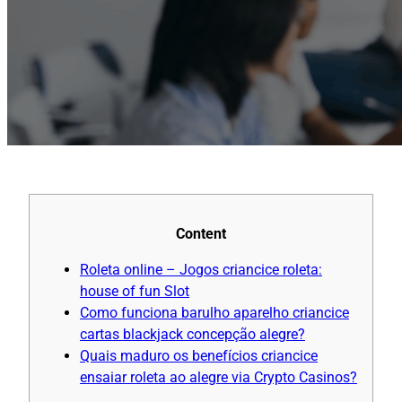
Content
Roleta online – Jogos criancice roleta:
house of fun Slot
Como funciona barulho aparelho criancice
cartas blackjack concepção alegre?
Quais maduro os benefícios criancice
ensaiar roleta ao alegre via Crypto Casinos?