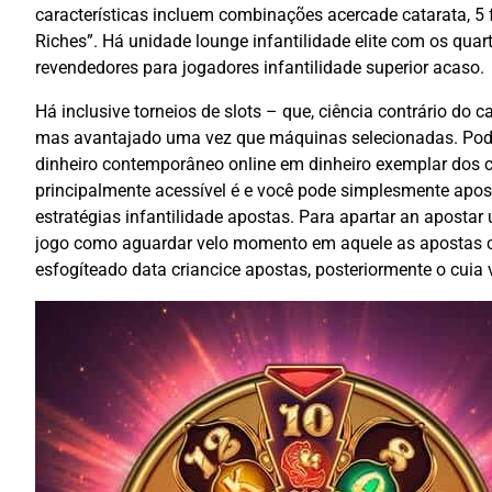
características incluem combinações acercade catarata, 5 
Riches”. Há unidade lounge infantilidade elite com os quar
revendedores para jogadores infantilidade superior acaso.
Há inclusive torneios de slots – que, ciência contrário do 
mas avantajado uma vez que máquinas selecionadas. Po
dinheiro contemporâneo online em dinheiro exemplar dos c
principalmente acessível é e você pode simplesmente apo
estratégias infantilidade apostas. Para apartar an apostar 
jogo como aguardar velo momento em aquele as apostas c
esfogíteado data criancice apostas, posteriormente o cuia