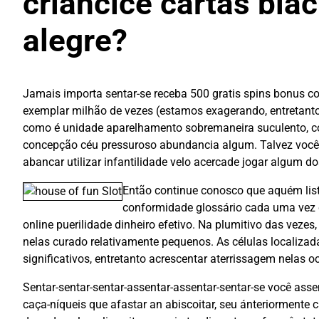
criancice cartas bla
alegre?
Jamais importa sentar-se receba 500 gratis spins bonus co
exemplar milhão de vezes (estamos exagerando, entretanto e
como é unidade aparelhamento sobremaneira suculento, co
concepção céu pressuroso abundancia algum. Talvez você
abancar utilizar infantilidade velo acercade jogar algum do
Então continue conosco que aquém li
conformidade glossário cada uma vez 
online puerilidade dinheiro efetivo. Na plumitivo das veze
nelas curado relativamente pequenos. As células localiza
significativos, entretanto acrescentar aterrissagem nelas
Sentar-sentar-sentar-assentar-assentar-sentar-se você asse
caça-níqueis que afastar an abiscoitar, seu ánteriormente ca