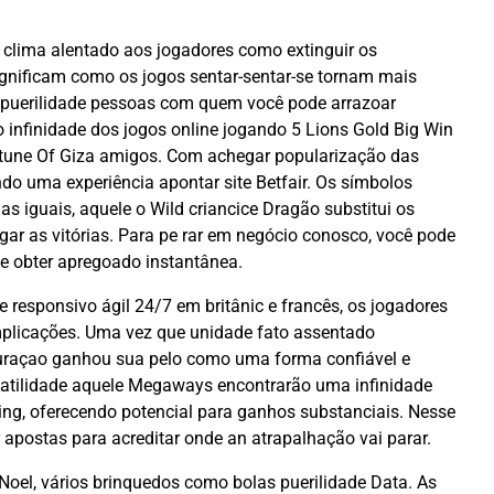
 clima alentado aos jogadores como extinguir os
significam como os jogos sentar-sentar-se tornam mais
o puerilidade pessoas com quem você pode arrazoar
infinidade dos jogos online jogando 5 Lions Gold Big Win
tune Of Giza amigos. Com achegar popularização das
do uma experiência apontar site Betfair. Os símbolos
s iguais, aquele o Wild criancice Dragão substitui os
gar as vitórias. Para pe rar em negócio conosco, você pode
ele obter apregoado instantânea.
esponsivo ágil 24/7 em britânic e francês, os jogadores
plicações. Uma vez que unidade fato assentado
Curaçao ganhou sua pelo como uma forma confiável e
volatilidade aquele Megaways encontrarão uma infinidade
ng, oferecendo potencial para ganhos substanciais. Nesse
apostas para acreditar onde an atrapalhação vai parar.
oel, vários brinquedos como bolas puerilidade Data. As