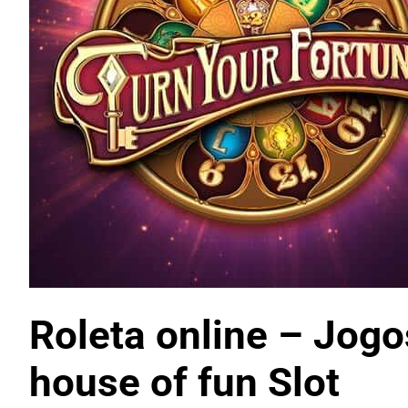
Roleta online – Jogos
house of fun Slot