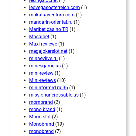
lekingslot.net
(1)
leovegasosterreich.com
(1)
makaluaventura.com
(1)
mandarin-oriental.ru
(1)
Maribet casino TR
(1)
Masalbet
(1)
Maxi reviewe
(1)
megajokerslot.net
(1)
minaevlive.ru
(1)
minesgame.us
(1)
mini-review
(1)
Mini-reviews
(10)
mininformrd.ru 36
(1)
missionuncrossable.us
(1)
mombrand
(2)
mono brand
(1)
Mono slot
(2)
Monobrand
(19)
monobrend
(7)