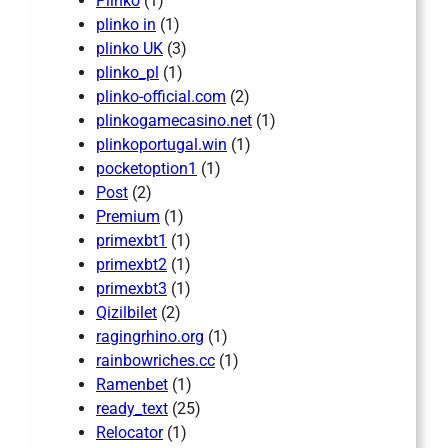
Plinko
(1)
plinko in
(1)
plinko UK
(3)
plinko_pl
(1)
plinko-official.com
(2)
plinkogamecasino.net
(1)
plinkoportugal.win
(1)
pocketoption1
(1)
Post
(2)
Premium
(1)
primexbt1
(1)
primexbt2
(1)
primexbt3
(1)
Qizilbilet
(2)
ragingrhino.org
(1)
rainbowriches.cc
(1)
Ramenbet
(1)
ready_text
(25)
Relocator
(1)