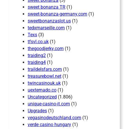
sweet bonanza
(3)
sweet bonanza TR
(1)
sweet-bonanza-germany.com
(1)
sweetbonanzaslot.us
(1)
tedxmarseille.com
(1)
Texs
(3)
tfsvl.co.uk
(1)
thegoodjerky.com
(1)
traiding2
(1)
traiding4
(1)
traildelsfars.com
(1)
treasurebowl.net
(1)
twincasinouk.uk
(1)
uexternado.co
(1)
Uncategorized
(1.806)
unique-casino-it.com
(1)
Upgrades
(1)
vegasinodeutschland.com
(1)
verde casino hungary
(1)