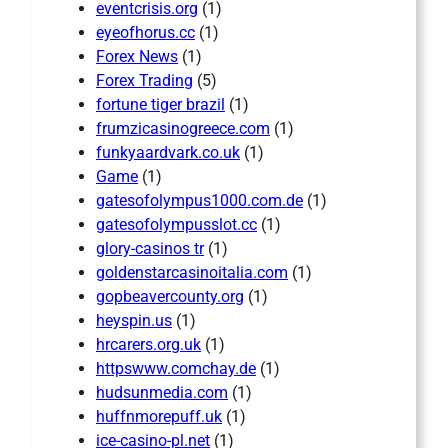
eventcrisis.org
(1)
eyeofhorus.cc
(1)
Forex News
(1)
Forex Trading
(5)
fortune tiger brazil
(1)
frumzicasinogreece.com
(1)
funkyaardvark.co.uk
(1)
Game
(1)
gatesofolympus1000.com.de
(1)
gatesofolympusslot.cc
(1)
glory-casinos tr
(1)
goldenstarcasinoitalia.com
(1)
gopbeavercounty.org
(1)
heyspin.us
(1)
hrcarers.org.uk
(1)
httpswww.comchay.de
(1)
hudsunmedia.com
(1)
huffnmorepuff.uk
(1)
ice-casino-pl.net
(1)