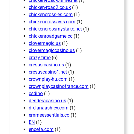
chicken-road-online.net
(1)
chicken-road2.co.uk
(1)
chickencross-es.com
(1)
chickencrossavis.com
(1)
chickencrossmystake.net
(1)
chickenroadgame.cc
(1)
clovermagic.us
(1)
clovermagiccasino.us
(1)
crazy time
(6)
cresus-casino.us
(1)
cresuscasino1.net
(1)
crownplay-hu.com
(1)
crownplaycasinofrance.com
(1)
csdino
(1)
denderacasino.us
(1)
drelanaashley.com
(1)
emmeessentials.co
(1)
EN
(1)
encefa.com
(1)