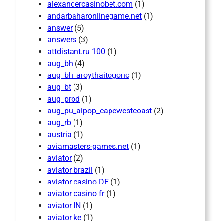
alexandercasinobet.com
(1)
andarbaharonlinegame.net
(1)
answer
(5)
answers
(3)
attdistant.ru 100
(1)
aug_bh
(4)
aug_bh_aroythaitogonc
(1)
aug_bt
(3)
aug_prod
(1)
aug_pu_aipop_capewestcoast
(2)
aug_rb
(1)
austria
(1)
aviamasters-games.net
(1)
aviator
(2)
aviator brazil
(1)
aviator casino DE
(1)
aviator casino fr
(1)
aviator IN
(1)
aviator ke
(1)