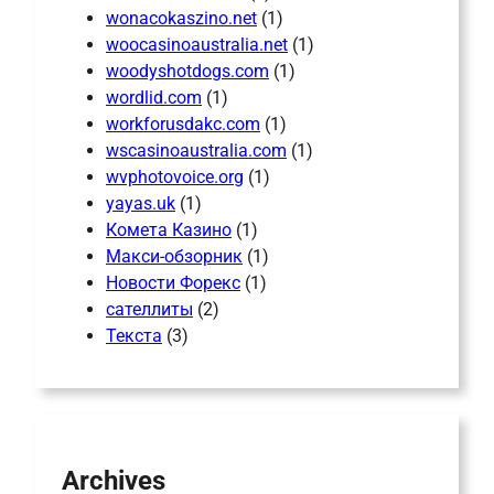
wonacokaszino.net
(1)
woocasinoaustralia.net
(1)
woodyshotdogs.com
(1)
wordlid.com
(1)
workforusdakc.com
(1)
wscasinoaustralia.com
(1)
wvphotovoice.org
(1)
yayas.uk
(1)
Комета Казино
(1)
Макси-обзорник
(1)
Новости Форекс
(1)
сателлиты
(2)
Текста
(3)
Archives