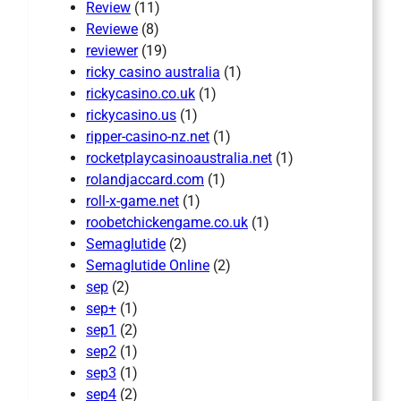
Review
(11)
Reviewe
(8)
reviewer
(19)
ricky casino australia
(1)
rickycasino.co.uk
(1)
rickycasino.us
(1)
ripper-casino-nz.net
(1)
rocketplaycasinoaustralia.net
(1)
rolandjaccard.com
(1)
roll-x-game.net
(1)
roobetchickengame.co.uk
(1)
Semaglutide
(2)
Semaglutide Online
(2)
sep
(2)
sep+
(1)
sep1
(2)
sep2
(1)
sep3
(1)
sep4
(2)