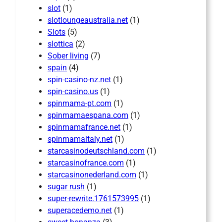
slot
(1)
slotloungeaustralia.net
(1)
Slots
(5)
slottica
(2)
Sober living
(7)
spain
(4)
spin-casino-nz.net
(1)
spin-casino.us
(1)
spinmama-pt.com
(1)
spinmamaespana.com
(1)
spinmamafrance.net
(1)
spinmamaitaly.net
(1)
starcasinodeutschland.com
(1)
starcasinofrance.com
(1)
starcasinonederland.com
(1)
sugar rush
(1)
super-rewrite.1761573995
(1)
superacedemo.net
(1)