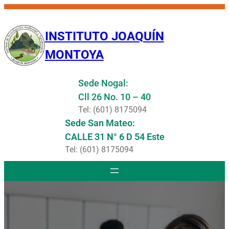
Saltar
al
INSTITUTO JOAQUÍN
contenido
MONTOYA
Sede Nogal:
Cll 26 No. 10 – 40
Tel: (601) 8175094
Sede San Mateo:
CALLE 31 N° 6 D 54 Este
Tel: (601) 8175094