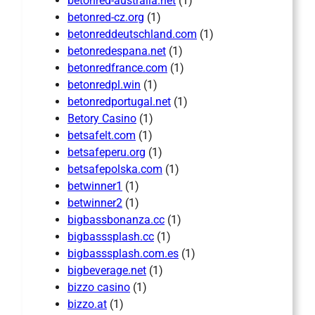
betonred-australia.net
(1)
betonred-cz.org
(1)
betonreddeutschland.com
(1)
betonredespana.net
(1)
betonredfrance.com
(1)
betonredpl.win
(1)
betonredportugal.net
(1)
Betory Casino
(1)
betsafelt.com
(1)
betsafeperu.org
(1)
betsafepolska.com
(1)
betwinner1
(1)
betwinner2
(1)
bigbassbonanza.cc
(1)
bigbasssplash.cc
(1)
bigbasssplash.com.es
(1)
bigbeverage.net
(1)
bizzo casino
(1)
bizzo.at
(1)