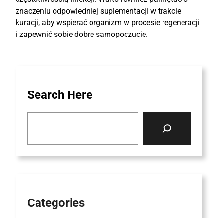
znaczeniu odpowiedniej suplementacji w trakcie
kuracji, aby wspierać organizm w procesie regeneracji
i zapewnić sobie dobre samopoczucie.
Search Here
S
e
a
r
c
h
Categories