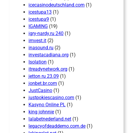
icecasinodeutschland.com
(1)
icestupa13
(1)
icestupa9
(1)
IGAMING
(19)
igry-nardy.ru 240
(1)
imvest.it
(2)
inasound.ru
(2)
investacadiana.org
(1)
Isolation
(1)
itreadynetwork.org
(1)
jetton ru 23.09
(1)
jonbet.br.com
(1)
JustCasino
(1)
justpokiescasino.com
(1)
Kasyno Online PL
(1)
king johnnie
(1)
lalabetnederland.net
(1)
legacyofdeaddemo.com.de
(1)