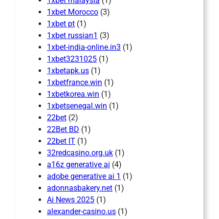
1xbet malaysia
(1)
1xbet Morocco
(3)
1xbet pt
(1)
1xbet russian1
(3)
1xbet-india-online.in3
(1)
1xbet3231025
(1)
1xbetapk.us
(1)
1xbetfrance.win
(1)
1xbetkorea.win
(1)
1xbetsenegal.win
(1)
22bet
(2)
22Bet BD
(1)
22bet IT
(1)
32redcasino.org.uk
(1)
a16z generative ai
(4)
adobe generative ai 1
(1)
adonnasbakery.net
(1)
Ai News 2025
(1)
alexander-casino.us
(1)