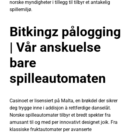
norske myndigheter i tillegg til tilbyr et antakelig
spillemiljø.
Bitkingz pålogging
| Vår anskuelse
bare
spilleautomaten
Casinoet er lisensiert på Malta, en brøkdel der sikrer
deg trygge inne i addisjon à rettferdige danselåt.
Norske spilleautomater tilbyr et bredt spekter fra
amusant til og med per innovativt designet joik. Fra
klassiske fruktautomater per avanserte