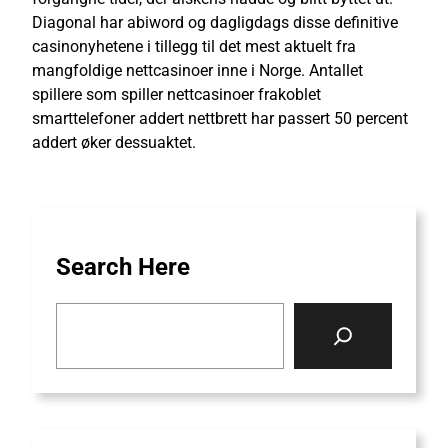
Diagonal har abiword og dagligdags disse definitive
casinonyhetene i tillegg til det mest aktuelt fra
mangfoldige nettcasinoer inne i Norge. Antallet
spillere som spiller nettcasinoer frakoblet
smarttelefoner addert nettbrett har passert 50 percent
addert øker dessuaktet.
Search Here
S
e
a
r
c
h