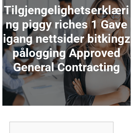
Tilgjengelighetserklæri
ng piggy riches 1 Gave
igang nettsider bitkingz
pålogging Approved
General Contracting