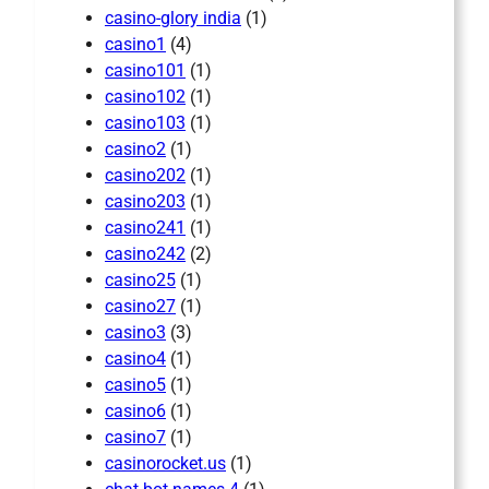
casino-glory india
(1)
casino1
(4)
casino101
(1)
casino102
(1)
casino103
(1)
casino2
(1)
casino202
(1)
casino203
(1)
casino241
(1)
casino242
(2)
casino25
(1)
casino27
(1)
casino3
(3)
casino4
(1)
casino5
(1)
casino6
(1)
casino7
(1)
casinorocket.us
(1)