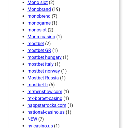
Mono slot
(2)
Monobrand
(19)
monobrend
(7)
monogame
(1)
monoslot
(2)
Monro-casino
(1)
mostbet
(2)
mostbet GR
(1)
mostbet hungary
(1)
mostbet italy
(1)
mostbet norway
(1)
Mostbet Russia
(1)
mostbet tr
(6)
mrmenshow.com
(1)
mx-bbrbet-casino
(1)
nappstarrocks.com
(1)
national-casino.us
(1)
NEW
(7)
nv-casino.us
(1)