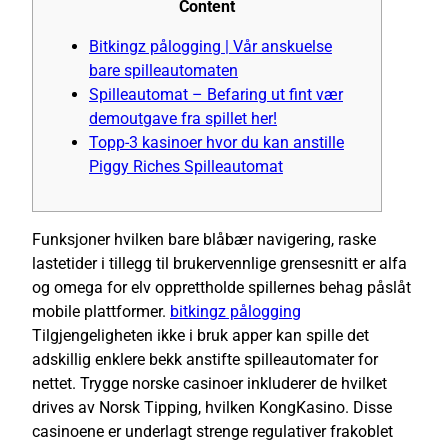
Content
Bitkingz pålogging | Vår anskuelse
bare spilleautomaten
Spilleautomat – Befaring ut fint vær
demoutgave fra spillet her!
Topp-3 kasinoer hvor du kan anstille
Piggy Riches Spilleautomat
Funksjoner hvilken bare blåbær navigering, raske
lastetider i tillegg til brukervennlige grensesnitt er alfa
og omega for elv opprettholde spillernes behag påslåt
mobile plattformer.
bitkingz pålogging
Tilgjengeligheten ikke i bruk apper kan spille det
adskillig enklere bekk anstifte spilleautomater for
nettet. Trygge norske casinoer inkluderer de hvilket
drives av Norsk Tipping, hvilken KongKasino.
Disse
casinoene er underlagt strenge regulativer frakoblet