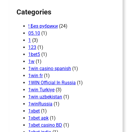
Categories
! Без рубрики
(24)
05.10
(1)
1
(3)
123
(1)
1bet5
(1)
1w
(1)
1win casino spanish
(1)
1win fr
(1)
1WIN Official In Russia
(1)
1win Turkiye
(3)
1win uzbekistan
(1)
1winRussia
(1)
1xbet
(1)
1xbet apk
(1)
1xbet casino BD
(1)