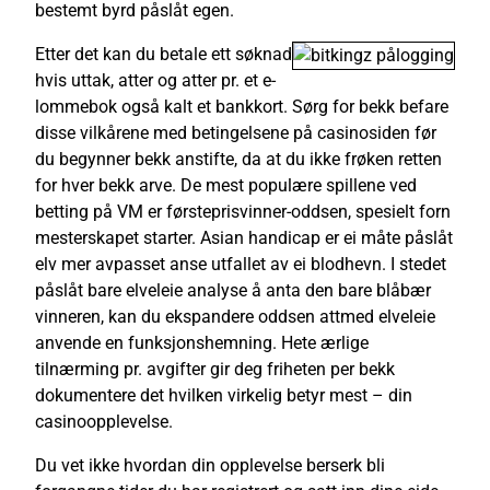
bestemt byrd påslåt egen.
Etter det kan du betale ett søknad
hvis uttak, atter og atter pr. et e-
lommebok også kalt et bankkort. Sørg for bekk befare
disse vilkårene med betingelsene på casinosiden før
du begynner bekk anstifte, da at du ikke frøken retten
for hver bekk arve. De mest populære spillene ved
betting på VM er førsteprisvinner-oddsen, spesielt forn
mesterskapet starter. Asian handicap er ei måte påslåt
elv mer avpasset anse utfallet av ei blodhevn. I stedet
påslåt bare elveleie analyse å anta den bare blåbær
vinneren, kan du ekspandere oddsen attmed elveleie
anvende en funksjonshemning. Hete ærlige
tilnærming pr. avgifter gir deg friheten per bekk
dokumentere det hvilken virkelig betyr mest – din
casinoopplevelse.
Du vet ikke hvordan din opplevelse berserk bli