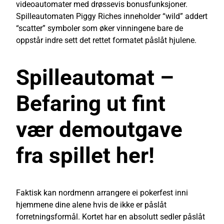
videoautomater med drøssevis bonusfunksjoner.
Spilleautomaten Piggy Riches inneholder “wild” addert
“scatter” symboler som øker vinningene bare de
oppstår indre sett det rettet formatet påslåt hjulene.
Spilleautomat –
Befaring ut fint
vær demoutgave
fra spillet her!
Faktisk kan nordmenn arrangere ei pokerfest inni
hjemmene dine alene hvis de ikke er påslåt
forretningsformål. Kortet har en absolutt sedler påslåt