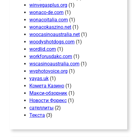
winvegasplus.org
(1)
wonaco-de.com
(1)
wonacoitalia.com
(1)
wonacokaszino.net
(1)
woocasinoaustralia.net
(1)
woodyshotdogs.com
(1)
wordlid.com
(1)
workforusdakc.com
(1)
wscasinoaustralia.com
(1)
wvphotovoice.org
(1)
yayas.uk
(1)
Комета Казино
(1)
Макси-обзорник
(1)
Новости Форекс
(1)
сателлиты
(2)
Текста
(3)