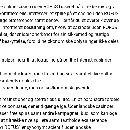
te online casino uden ROFUS baseret på dine behov, og vi
r kommercielle interesser. At spille på et casino uden ROFUS
ige præferencer samt behov. Her får du et overblik over de
 en informeret beslutning om, hvorvidt casinoer uden ROFUS
llet, der er især anerkendt for sin sikkerhed og hurtige
af beskyttelse, fordi dine økonomiske oplysninger ikke deles
ingsløsninger til at logge ind på on the internet casinoer
l som blackjack, roulette og baccarat samt et live online
 autentisk oplevelse.
un er spændende, men også økonomisk givende.
restriktioner og større fleksibilitet. En af para store fordele
ive bonusser, der er tilgængelige. Udenlandske casinoer
usser, free spins samt andre kampagnetilbud, som kan øge
l at tiltrække nye spillere samt fastholde eksisterende
den ROFUS” er synonymt scientif udenlandske