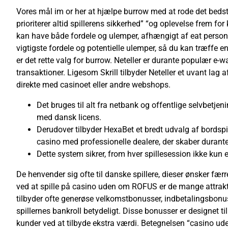
Vores mål im or her at hjælpe burrow med at rode det beds
prioriterer altid spillerens sikkerhed” “og oplevelse frem fo
kan have både fordele og ulemper, afhængigt af eat personl
vigtigste fordele og potentielle ulemper, så du kan træffe
er det rette valg for burrow. Neteller er durante populær e-wa
transaktioner. Ligesom Skrill tilbyder Neteller et uvant lag 
direkte med casinoet eller andre webshops.
Det bruges til alt fra netbank og offentlige selvbetjen
med dansk licens.
Derudover tilbyder HexaBet et bredt udvalg af bordspi
casino med professionelle dealere, der skaber durante
Dette system sikrer, from hver spillesession ikke k
De henvender sig ofte til danske spillere, dieser ønsker færre 
ved at spille på casino uden om ROFUS er de mange attrakt
tilbyder ofte generøse velkomstbonusser, indbetalingsbon
spillernes bankroll betydeligt. Disse bonusser er designet ti
kunder ved at tilbyde ekstra værdi. Betegnelsen “casino u