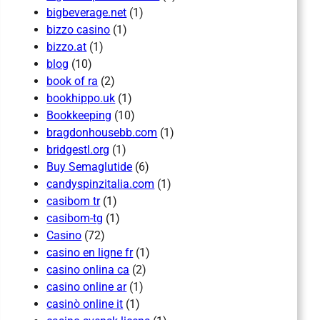
bigbeverage.net
(1)
bizzo casino
(1)
bizzo.at
(1)
blog
(10)
book of ra
(2)
bookhippo.uk
(1)
Bookkeeping
(10)
bragdonhousebb.com
(1)
bridgestl.org
(1)
Buy Semaglutide
(6)
candyspinzitalia.com
(1)
casibom tr
(1)
casibom-tg
(1)
Casino
(72)
casino en ligne fr
(1)
casino onlina ca
(2)
casino online ar
(1)
casinò online it
(1)