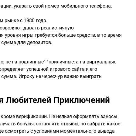
рации, указать свой номер мобильного телефона,
 рынке с 1980 года.
позволяют давать реалистичную
уровня игры требуется больше средств, в то время
 сумма для депозитов.
о, не на подлинные” “приличные, а на виртуальные
определяет успешной игрового сайта и его
 сумма. Игроку не чересчур важно выиграть
я Любителей Приключений
 кроме верификации. Не нельзя оформлять заносы
лучать бонусы, оставлять отзывы, но забрать какое-
ее осмотреть с условиями моментального вывода