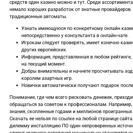
средств один казино можно и тут. Среди ассортимент
немало хороших разработок от знатные провайдеров. 
традиционные автоматы.
Узнать имеющуюся по конкретному онлайн казин
непосредственно у консультанта в онлайн-чате.
Игрокам следует проверять, имеет конечно кази
других европейских.
Информация, представленная в любом рейтинге, 
на текущий момент.
Добры внимательны и начнете просчитывать ходы 
королем азартных игр.
Новички автоматически получают подарок после 
Понимание, где чем всего рисковать денежек, приход
обращаться за советом к профессионалам. Например, 
знания, скопленные годами и миллионов проигранных с
Скачать ее нельзя по ссылке на любой странице сайта
дилемму инсталляцию ПО один непроверенных источ
клиент игорного заведения машинально становится уч