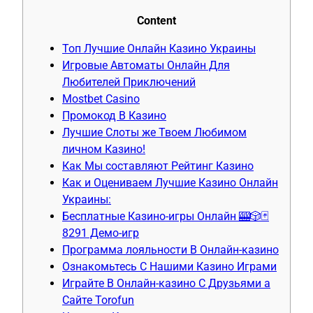
Content
Топ Лучшие Онлайн Казино Украины
Игровые Автоматы Онлайн Для
Любителей Приключений
Mostbet Casino
Промокод В Казино
Лучшие Слоты же Твоем Любимом
личном Казино!
Как Мы составляют Рейтинг Казино
Как и Оцениваем Лучшие Казино Онлайн
Украины:
Бесплатные Казино-игры Онлайн 🎰🎲🃏
8291 Демо-игр
Программа лояльности В Онлайн-казино
Ознакомьтесь С Нашими Казино Играми
Играйте В Онлайн-казино С Друзьями а
Сайте Torofun