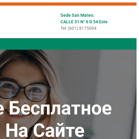
Sede San Mateo:
CALLE 31 N° 6 D 54 Este
Tel: (601) 8175094
е Бесплатное
 На Сайте