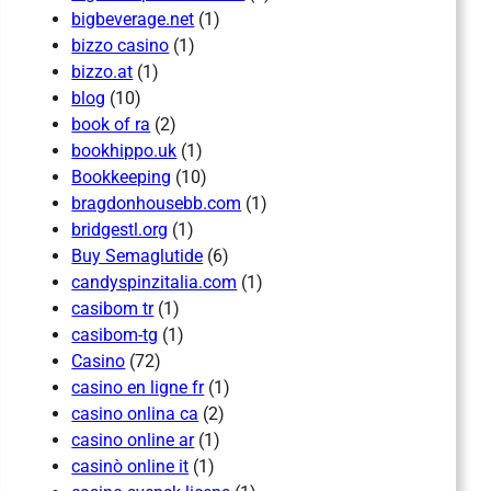
bigbeverage.net
(1)
bizzo casino
(1)
bizzo.at
(1)
blog
(10)
book of ra
(2)
bookhippo.uk
(1)
Bookkeeping
(10)
bragdonhousebb.com
(1)
bridgestl.org
(1)
Buy Semaglutide
(6)
candyspinzitalia.com
(1)
casibom tr
(1)
casibom-tg
(1)
Casino
(72)
casino en ligne fr
(1)
casino onlina ca
(2)
casino online ar
(1)
casinò online it
(1)