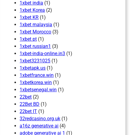
1xbet india
(1)
1xbet Korea
(2)
1xbet KR
(1)
1xbet malaysia
(1)
1xbet Morocco
(3)
1xbet pt
(1)
1xbet russian1
(3)
1xbet-india-online.in3
(1)
1xbet3231025
(1)
1xbetapk.us
(1)
1xbetfrance.win
(1)
1xbetkorea.win
(1)
1xbetsenegal.win
(1)
22bet
(2)
22Bet BD
(1)
22bet IT
(1)
32redcasino.org.uk
(1)
a16z generative ai
(4)
adobe generative ai 1
(1)