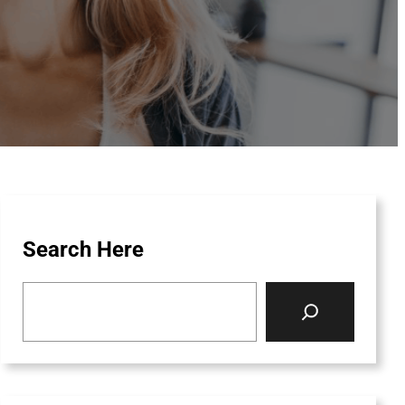
Search Here
S
e
a
r
c
h