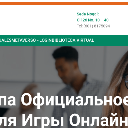
Sede Nogal:
Cll 26 No. 10 – 40
Tel: (601) 8175094
UALES
METAVERSO
LOGIN
BIBLIOTECA VIRTUAL
па Официально
ля Игры Онлайн