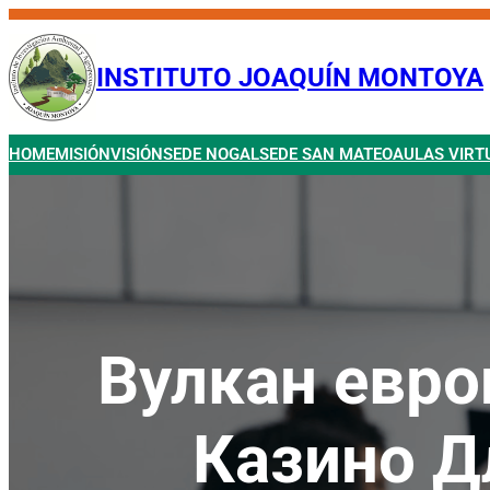
Saltar
al
INSTITUTO JOAQUÍN MONTOYA
contenido
HOME
MISIÓN
VISIÓN
SEDE NOGAL
SEDE SAN MATEO
AULAS VIRT
Вулкан евро
Казино Д