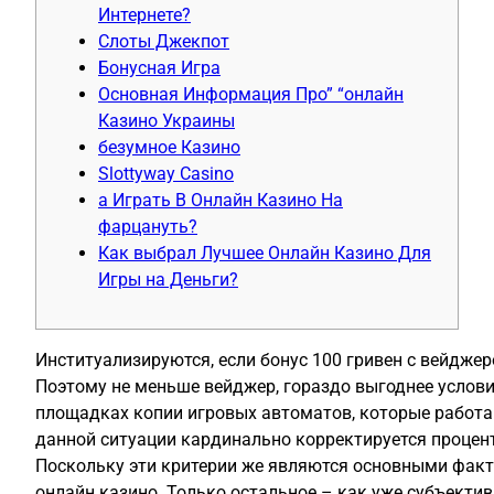
Интернете?
Слоты Джекпот
Бонусная Игра
Основная Информация Про” “онлайн
Казино Украины
безумное Казино
Slottyway Casino
а Играть В Онлайн Казино На
фарцануть?
Как выбрал Лучшее Онлайн Казино Для
Игры на Деньги?
Институализируются, если бонус 100 гривен с вейджер
Поэтому не меньше вейджер, гораздо выгоднее услови
площадках копии игровых автоматов, которые работают
данной ситуации кардинально корректируется процен
Поскольку эти критерии же являются основными факт
онлайн казино. Только остальное – как уже субъекти