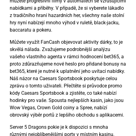
můžete progresivní filmy v automatech se vzrušujícími
nabídkami a příběhy. V případě, že si vyberete lákadlo
z tradičního hraní hazardních her, všechny naše stolní
hry nyní nabízejí mnoho výhod v ruletě, black-jacku,
baccaratu a pokeru.
Můžete využít FanCash objevovat aktivity dárky, to je
skvělá nálada. Zvažujeme podrobnější analýzu
vašeho vlastního agenta v rámci hodnocení bet365, a
proto zdůrazňujeme nové heslo pro přidané bonusy na
bet365, které je nutné k uplatnění jeho uvítací nabídky.
Náš názor na Caesars Sportsbook poskytuje celou
zprávu o tomto uživateli. Přečtěte si průvodce promo
kódy Caesars Sportsbook a zjistěte, co také nabízí
hodinky pro vaše. Spousta nejlepších kasin, jako jsou
Wow Vegas, Crown Gold coiny a Spree, nabízí
obrovský výběr portů z lepšího obchodu s aplikacemi.
Server 5 Dragons pokie je k dispozici s mnoha
různými nejoblíbenějšími porty v místním kasinu.