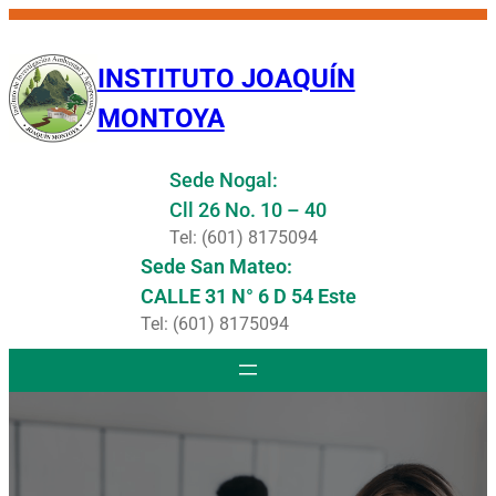
Saltar
al
INSTITUTO JOAQUÍN
contenido
MONTOYA
Sede Nogal:
Cll 26 No. 10 – 40
Tel: (601) 8175094
Sede San Mateo:
CALLE 31 N° 6 D 54 Este
Tel: (601) 8175094