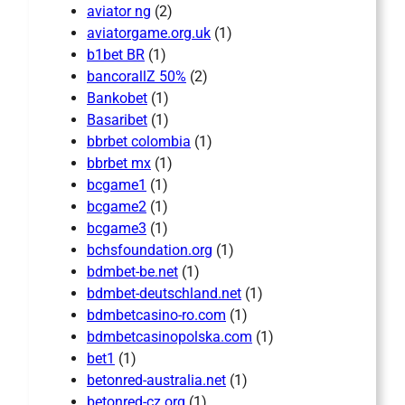
aviator ng
(2)
aviatorgame.org.uk
(1)
b1bet BR
(1)
bancorallZ 50%
(2)
Bankobet
(1)
Basaribet
(1)
bbrbet colombia
(1)
bbrbet mx
(1)
bcgame1
(1)
bcgame2
(1)
bcgame3
(1)
bchsfoundation.org
(1)
bdmbet-be.net
(1)
bdmbet-deutschland.net
(1)
bdmbetcasino-ro.com
(1)
bdmbetcasinopolska.com
(1)
bet1
(1)
betonred-australia.net
(1)
betonred-cz.org
(1)