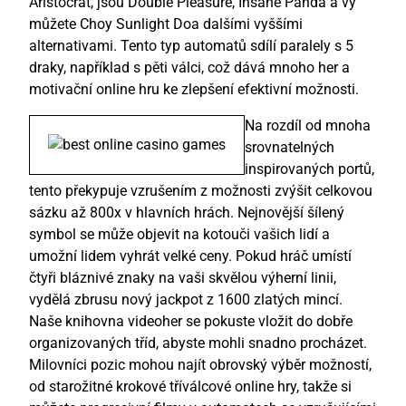
Aristocrat, jsou Double Pleasure, Insane Panda a vy
můžete Choy Sunlight Doa dalšími vyššími
alternativami. Tento typ automatů sdílí paralely s 5
draky, například s pěti válci, což dává mnoho her a
motivační online hru ke zlepšení efektivní možnosti.
Na rozdíl od mnoha
srovnatelných
inspirovaných portů,
tento překypuje vzrušením z možnosti zvýšit celkovou
sázku až 800x v hlavních hrách. Nejnovější šílený
symbol se může objevit na kotouči vašich lidí a
umožní lidem vyhrát velké ceny. Pokud hráč umístí
čtyři bláznivé znaky na vaši skvělou výherní linii,
vydělá zbrusu nový jackpot z 1600 zlatých mincí.
Naše knihovna videoher se pokuste vložit do dobře
organizovaných tříd, abyste mohli snadno procházet.
Milovníci pozic mohou najít obrovský výběr možností,
od starožitné krokové tříválcové online hry, takže si