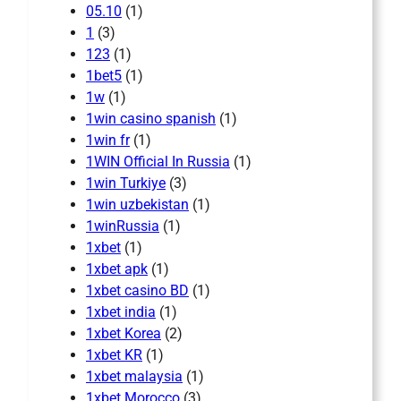
05.10
(1)
1
(3)
123
(1)
1bet5
(1)
1w
(1)
1win casino spanish
(1)
1win fr
(1)
1WIN Official In Russia
(1)
1win Turkiye
(3)
1win uzbekistan
(1)
1winRussia
(1)
1xbet
(1)
1xbet apk
(1)
1xbet casino BD
(1)
1xbet india
(1)
1xbet Korea
(2)
1xbet KR
(1)
1xbet malaysia
(1)
1xbet Morocco
(3)