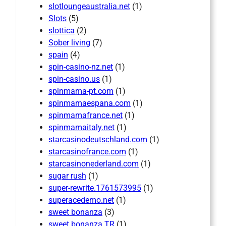
slotloungeaustralia.net
(1)
Slots
(5)
slottica
(2)
Sober living
(7)
spain
(4)
spin-casino-nz.net
(1)
spin-casino.us
(1)
spinmama-pt.com
(1)
spinmamaespana.com
(1)
spinmamafrance.net
(1)
spinmamaitaly.net
(1)
starcasinodeutschland.com
(1)
starcasinofrance.com
(1)
starcasinonederland.com
(1)
sugar rush
(1)
super-rewrite.1761573995
(1)
superacedemo.net
(1)
sweet bonanza
(3)
sweet bonanza TR
(1)