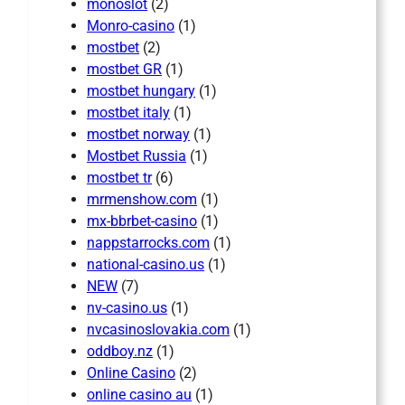
monoslot
(2)
Monro-casino
(1)
mostbet
(2)
mostbet GR
(1)
mostbet hungary
(1)
mostbet italy
(1)
mostbet norway
(1)
Mostbet Russia
(1)
mostbet tr
(6)
mrmenshow.com
(1)
mx-bbrbet-casino
(1)
nappstarrocks.com
(1)
national-casino.us
(1)
NEW
(7)
nv-casino.us
(1)
nvcasinoslovakia.com
(1)
oddboy.nz
(1)
Online Casino
(2)
online casino au
(1)