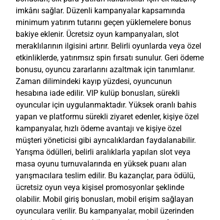
imkânı sağlar. Düzenli kampanyalar kapsamında
minimum yatırım tutarını geçen yüklemelere bonus
bakiye eklenir. Ücretsiz oyun kampanyaları, slot
meraklılarının ilgisini artırır. Belirli oyunlarda veya özel
etkinliklerde, yatırımsız spin fırsatı sunulur. Geri ödeme
bonusu, oyuncu zararlarını azaltmak için tanımlanır.
Zaman dilimindeki kayıp yüzdesi, oyuncunun
hesabına iade edilir. VIP kulüp bonusları, sürekli
oyuncular için uygulanmaktadır. Yüksek oranlı bahis
yapan ve platformu sürekli ziyaret edenler, kişiye özel
kampanyalar, hızlı ödeme avantajı ve kişiye özel
müşteri yöneticisi gibi ayrıcalıklardan faydalanabilir.
Yarışma ödülleri, belirli aralıklarla yapılan slot veya
masa oyunu turnuvalarında en yüksek puanı alan
yarışmacılara teslim edilir. Bu kazançlar, para ödülü,
ücretsiz oyun veya kişisel promosyonlar şeklinde
olabilir. Mobil giriş bonusları, mobil erişim sağlayan
oyunculara verilir. Bu kampanyalar, mobil üzerinden