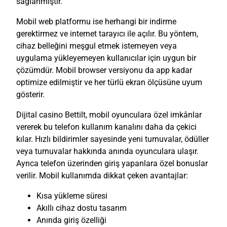
sağlanmıştır.
Mobil web platformu ise herhangi bir indirme
gerektirmez ve internet tarayıcı ile açılır. Bu yöntem,
cihaz belleğini meşgul etmek istemeyen veya
uygulama yükleyemeyen kullanıcılar için uygun bir
çözümdür. Mobil browser versiyonu da app kadar
optimize edilmiştir ve her türlü ekran ölçüsüne uyum
gösterir.
Dijital casino Bettilt, mobil oyunculara özel imkânlar
vererek bu telefon kullanım kanalını daha da çekici
kılar. Hızlı bildirimler sayesinde yeni turnuvalar, ödüller
veya turnuvalar hakkında anında oyunculara ulaşır.
Ayrıca telefon üzerinden giriş yapanlara özel bonuslar
verilir. Mobil kullanımda dikkat çeken avantajlar:
Kısa yükleme süresi
Akıllı cihaz dostu tasarım
Anında giriş özelliği