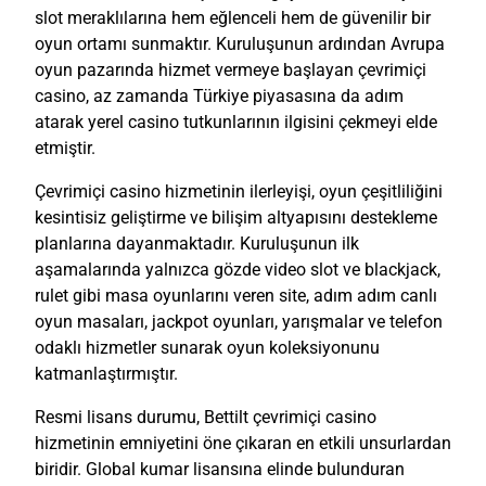
slot meraklılarına hem eğlenceli hem de güvenilir bir
oyun ortamı sunmaktır. Kuruluşunun ardından Avrupa
oyun pazarında hizmet vermeye başlayan çevrimiçi
casino, az zamanda Türkiye piyasasına da adım
atarak yerel casino tutkunlarının ilgisini çekmeyi elde
etmiştir.
Çevrimiçi casino hizmetinin ilerleyişi, oyun çeşitliliğini
kesintisiz geliştirme ve bilişim altyapısını destekleme
planlarına dayanmaktadır. Kuruluşunun ilk
aşamalarında yalnızca gözde video slot ve blackjack,
rulet gibi masa oyunlarını veren site, adım adım canlı
oyun masaları, jackpot oyunları, yarışmalar ve telefon
odaklı hizmetler sunarak oyun koleksiyonunu
katmanlaştırmıştır.
Resmi lisans durumu, Bettilt çevrimiçi casino
hizmetinin emniyetini öne çıkaran en etkili unsurlardan
biridir. Global kumar lisansına elinde bulunduran