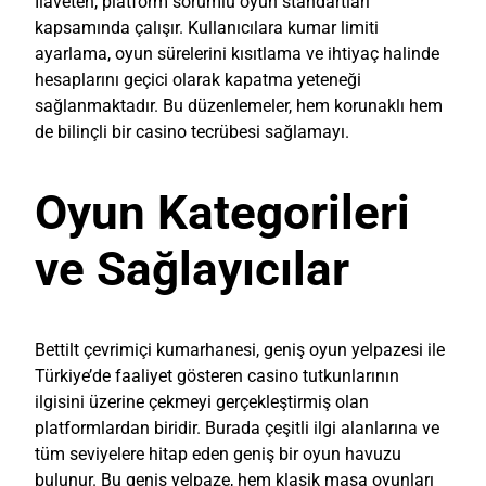
İlaveten, platform sorumlu oyun standartları
kapsamında çalışır. Kullanıcılara kumar limiti
ayarlama, oyun sürelerini kısıtlama ve ihtiyaç halinde
hesaplarını geçici olarak kapatma yeteneği
sağlanmaktadır. Bu düzenlemeler, hem korunaklı hem
de bilinçli bir casino tecrübesi sağlamayı.
Oyun Kategorileri
ve Sağlayıcılar
Bettilt çevrimiçi kumarhanesi, geniş oyun yelpazesi ile
Türkiye’de faaliyet gösteren casino tutkunlarının
ilgisini üzerine çekmeyi gerçekleştirmiş olan
platformlardan biridir. Burada çeşitli ilgi alanlarına ve
tüm seviyelere hitap eden geniş bir oyun havuzu
bulunur. Bu geniş yelpaze, hem klasik masa oyunları