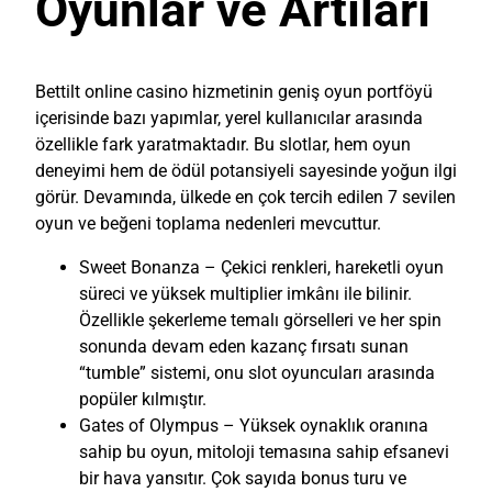
Oyunlar ve Artıları
Bettilt online casino hizmetinin geniş oyun portföyü
içerisinde bazı yapımlar, yerel kullanıcılar arasında
özellikle fark yaratmaktadır. Bu slotlar, hem oyun
deneyimi hem de ödül potansiyeli sayesinde yoğun ilgi
görür. Devamında, ülkede en çok tercih edilen 7 sevilen
oyun ve beğeni toplama nedenleri mevcuttur.
Sweet Bonanza – Çekici renkleri, hareketli oyun
süreci ve yüksek multiplier imkânı ile bilinir.
Özellikle şekerleme temalı görselleri ve her spin
sonunda devam eden kazanç fırsatı sunan
“tumble” sistemi, onu slot oyuncuları arasında
popüler kılmıştır.
Gates of Olympus – Yüksek oynaklık oranına
sahip bu oyun, mitoloji temasına sahip efsanevi
bir hava yansıtır. Çok sayıda bonus turu ve