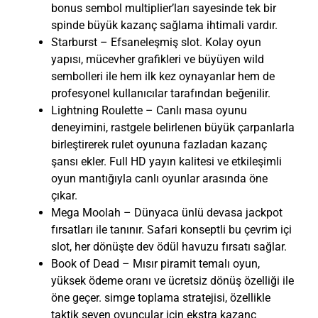
bonus sembol multiplier’ları sayesinde tek bir
spinde büyük kazanç sağlama ihtimali vardır.
Starburst – Efsaneleşmiş slot. Kolay oyun
yapısı, mücevher grafikleri ve büyüyen wild
sembolleri ile hem ilk kez oynayanlar hem de
profesyonel kullanıcılar tarafından beğenilir.
Lightning Roulette – Canlı masa oyunu
deneyimini, rastgele belirlenen büyük çarpanlarla
birleştirerek rulet oyununa fazladan kazanç
şansı ekler. Full HD yayın kalitesi ve etkileşimli
oyun mantığıyla canlı oyunlar arasında öne
çıkar.
Mega Moolah – Dünyaca ünlü devasa jackpot
fırsatları ile tanınır. Safari konseptli bu çevrim içi
slot, her dönüşte dev ödül havuzu fırsatı sağlar.
Book of Dead – Mısır piramit temalı oyun,
yüksek ödeme oranı ve ücretsiz dönüş özelliği ile
öne geçer. simge toplama stratejisi, özellikle
taktik seven oyuncular için ekstra kazanç