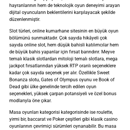
hayranlarının hem de teknolojik oyun deneyimi arayan
dijital oyuncuların beklentilerini karşılayacak şekilde
düzenlenmiştir.
Slot türleri, online kumarhane sitesinin en büyük oyun
bölümünü sunmaktadır. Çok sayıda hikâyeli çok
sayıda online slot, hem düşük bahisli katılımcılar hem
de büyük bahis yapanlar için fırsat barındırır. Meyve
temalı klasik slotlardan mitoloji temalı slotlara, mega
jackpot fırsatlarından yüksek RTP oranlı seçeneklere
kadar çok sayıda seçenek yer alır. Özellikle Sweet
Bonanza slotu, Gates of Olympus oyunu ve Book of
Dead gibi ülke genelinde tercih edilen oyun
seçenekleri, yüksek çarpan potansiyeli ve özel bonus
modlarıyla öne çıkar.
Masa oyunları kategorisi kategorisinde ise roulette,
yirmi bir, baccarat ve Poker çeşitleri gibi klasik casino
oyunlarının çevrimiçi sürümleri oynanabilir. Bu masa