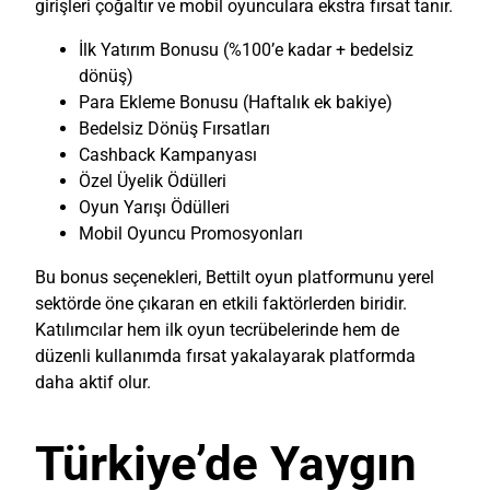
girişleri çoğaltır ve mobil oyunculara ekstra fırsat tanır.
İlk Yatırım Bonusu (%100’e kadar + bedelsiz
dönüş)
Para Ekleme Bonusu (Haftalık ek bakiye)
Bedelsiz Dönüş Fırsatları
Cashback Kampanyası
Özel Üyelik Ödülleri
Oyun Yarışı Ödülleri
Mobil Oyuncu Promosyonları
Bu bonus seçenekleri, Bettilt oyun platformunu yerel
sektörde öne çıkaran en etkili faktörlerden biridir.
Katılımcılar hem ilk oyun tecrübelerinde hem de
düzenli kullanımda fırsat yakalayarak platformda
daha aktif olur.
Türkiye’de Yaygın