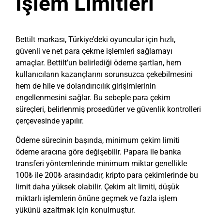
İşlem Limitleri
Bettilt markası, Türkiye’deki oyuncular için hızlı,
güvenli ve net para çekme işlemleri sağlamayı
amaçlar. Bettilt’un belirlediği ödeme şartları, hem
kullanıcıların kazançlarını sorunsuzca çekebilmesini
hem de hile ve dolandırıcılık girişimlerinin
engellenmesini sağlar. Bu sebeple para çekim
süreçleri, belirlenmiş prosedürler ve güvenlik kontrolleri
çerçevesinde yapılır.
Ödeme sürecinin başında, minimum çekim limiti
ödeme aracına göre değişebilir. Papara ile banka
transferi yöntemlerinde minimum miktar genellikle
100₺ ile 200₺ arasındadır, kripto para çekimlerinde bu
limit daha yüksek olabilir. Çekim alt limiti, düşük
miktarlı işlemlerin önüne geçmek ve fazla işlem
yükünü azaltmak için konulmuştur.