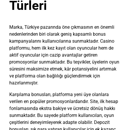
Türleri
Marka, Türkiye pazarında öne çıkmasının en önemli
nedenlerinden biri olarak geniş kapsamlı bonus
kampanyalarını kullanıcılarına sunmaktadır. Casino
platformu, hem ilk kez kayıt olan oyuncular hem de
aktif oyuncular için cazip avantajlar getiren
promosyonlar sunmaktadır. Bu teşvikler, üyelerin oyun
süresini maksimize etmek, kâr potansiyelini artırmak
ve platforma olan bağlılığı güçlendirmek için
hazırlanmıştır.
Karşılama bonusları, platforma yeni üye olanlara
verilen en popüler promosyonlardandır. Site, ilk hesap
fonlamasında ekstra bakiye ve ücretsiz dönüş hakkı
sunmaktadır. Bu sayede platform kullanıcıları, oyun
çeşitlerini deneyimleyerek adapte olabilir. Depozit
bonusları, sık para yatıran kullanıcılar için ek kazanç