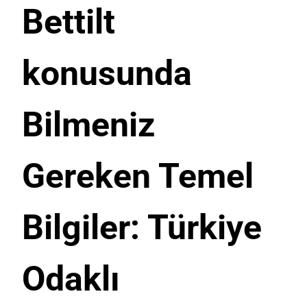
Bettilt
konusunda
Bilmeniz
Gereken Temel
Bilgiler: Türkiye
Odaklı