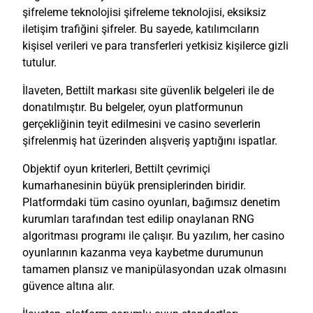
şifreleme teknolojisi şifreleme teknolojisi, eksiksiz
iletişim trafiğini şifreler. Bu sayede, katılımcıların
kişisel verileri ve para transferleri yetkisiz kişilerce gizli
tutulur.
İlaveten, Bettilt markası site güvenlik belgeleri ile de
donatılmıştır. Bu belgeler, oyun platformunun
gerçekliğinin teyit edilmesini ve casino severlerin
şifrelenmiş hat üzerinden alışveriş yaptığını ispatlar.
Objektif oyun kriterleri, Bettilt çevrimiçi
kumarhanesinin büyük prensiplerinden biridir.
Platformdaki tüm casino oyunları, bağımsız denetim
kurumları tarafından test edilip onaylanan RNG
algoritması programı ile çalışır. Bu yazılım, her casino
oyunlarının kazanma veya kaybetme durumunun
tamamen plansız ve manipülasyondan uzak olmasını
güvence altına alır.