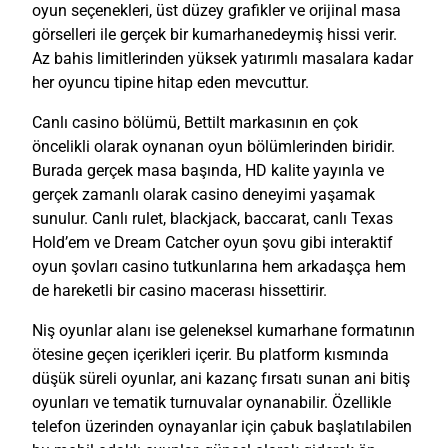
oyun seçenekleri, üst düzey grafikler ve orijinal masa
görselleri ile gerçek bir kumarhanedeymiş hissi verir.
Az bahis limitlerinden yüksek yatırımlı masalara kadar
her oyuncu tipine hitap eden mevcuttur.
Canlı casino bölümü, Bettilt markasının en çok
öncelikli olarak oynanan oyun bölümlerinden biridir.
Burada gerçek masa başında, HD kalite yayınla ve
gerçek zamanlı olarak casino deneyimi yaşamak
sunulur. Canlı rulet, blackjack, baccarat, canlı Texas
Hold’em ve Dream Catcher oyun şovu gibi interaktif
oyun şovları casino tutkunlarına hem arkadaşça hem
de hareketli bir casino macerası hissettirir.
Niş oyunlar alanı ise geleneksel kumarhane formatının
ötesine geçen içerikleri içerir. Bu platform kısmında
düşük süreli oyunlar, ani kazanç fırsatı sunan ani bitiş
oyunları ve tematik turnuvalar oynanabilir. Özellikle
telefon üzerinden oynayanlar için çabuk başlatılabilen