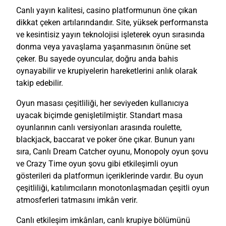
Canlı yayın kalitesi, casino platformunun öne çıkan
dikkat çeken artılarındandır. Site, yüksek performansta
ve kesintisiz yayın teknolojisi işleterek oyun sırasında
donma veya yavaşlama yaşanmasının önüne set
çeker. Bu sayede oyuncular, doğru anda bahis
oynayabilir ve krupiyelerin hareketlerini anlık olarak
takip edebilir.
Oyun masası çeşitliliği, her seviyeden kullanıcıya
uyacak biçimde genişletilmiştir. Standart masa
oyunlarının canlı versiyonları arasında roulette,
blackjack, baccarat ve poker öne çıkar. Bunun yanı
sıra, Canlı Dream Catcher oyunu, Monopoly oyun şovu
ve Crazy Time oyun şovu gibi etkileşimli oyun
gösterileri da platformun içeriklerinde vardır. Bu oyun
çeşitliliği, katılımcıların monotonlaşmadan çeşitli oyun
atmosferleri tatmasını imkân verir.
Canlı etkileşim imkânları, canlı krupiye bölümünü