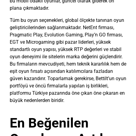
bu mobil odaklı oyunlar, güncel olarak giderek ön
plana çıkmaktadır.
Tüm bu oyun seçenekleri, global ölçekte tanınan oyun
geliştiricilerinden sağlanmaktadır. NetEnt firması,
Pragmatic Play, Evolution Gaming, Play’n GO firması,
EGT ve Microgaming gibi pazar liderleri, yüksek
standartlı oyun yapısı, yüksek RTP değerleri ve stabil
oyun deneyimi ile sitelerin marka değerini güçlendirir.
Bu firmaların mevcudiyeti, hem teknik kararlılık hem de
eşit oyun fırsatı açısından katılımcılara fazladan
güven kazandırır. Toparlamak gerekirse, Bettilt’un oyun
portföyü ve öncü firmalarla yapılan iş birlikleri,
platformu Türkiye pazarında öne çıkan öne çıkaran en
büyük nedenlerden biridir.
En Beğenilen