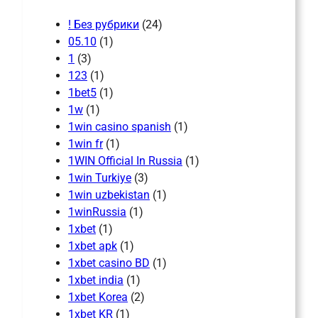
! Без рубрики
(24)
05.10
(1)
1
(3)
123
(1)
1bet5
(1)
1w
(1)
1win casino spanish
(1)
1win fr
(1)
1WIN Official In Russia
(1)
1win Turkiye
(3)
1win uzbekistan
(1)
1winRussia
(1)
1xbet
(1)
1xbet apk
(1)
1xbet casino BD
(1)
1xbet india
(1)
1xbet Korea
(2)
1xbet KR
(1)