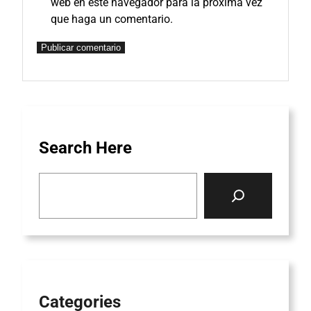
web en este navegador para la próxima vez
que haga un comentario.
Search Here
S
e
a
r
c
h
Categories