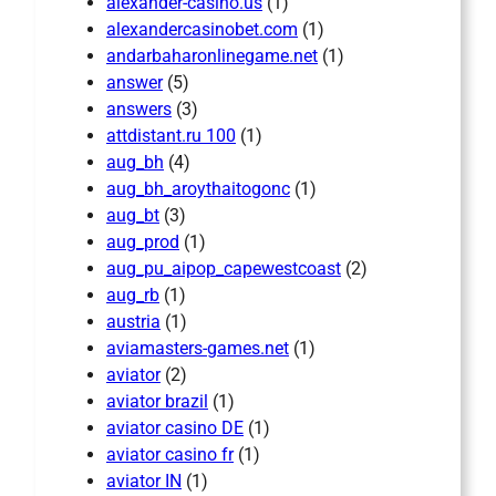
alexander-casino.us
(1)
alexandercasinobet.com
(1)
andarbaharonlinegame.net
(1)
answer
(5)
answers
(3)
attdistant.ru 100
(1)
aug_bh
(4)
aug_bh_aroythaitogonc
(1)
aug_bt
(3)
aug_prod
(1)
aug_pu_aipop_capewestcoast
(2)
aug_rb
(1)
austria
(1)
aviamasters-games.net
(1)
aviator
(2)
aviator brazil
(1)
aviator casino DE
(1)
aviator casino fr
(1)
aviator IN
(1)