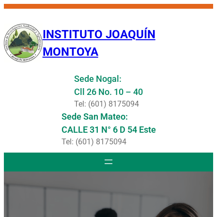
Saltar
al
INSTITUTO JOAQUÍN
contenido
MONTOYA
Sede Nogal:
Cll 26 No. 10 – 40
Tel: (601) 8175094
Sede San Mateo:
CALLE 31 N° 6 D 54 Este
Tel: (601) 8175094