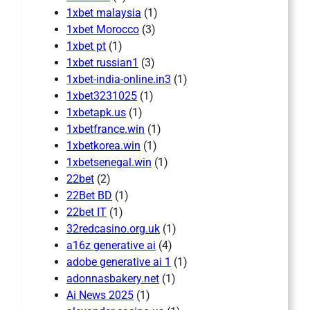
1xbet malaysia
(1)
1xbet Morocco
(3)
1xbet pt
(1)
1xbet russian1
(3)
1xbet-india-online.in3
(1)
1xbet3231025
(1)
1xbetapk.us
(1)
1xbetfrance.win
(1)
1xbetkorea.win
(1)
1xbetsenegal.win
(1)
22bet
(2)
22Bet BD
(1)
22bet IT
(1)
32redcasino.org.uk
(1)
a16z generative ai
(4)
adobe generative ai 1
(1)
adonnasbakery.net
(1)
Ai News 2025
(1)