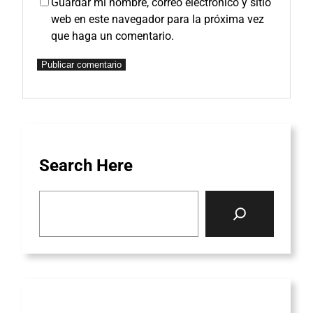
Guardar mi nombre, correo electrónico y sitio
web en este navegador para la próxima vez
que haga un comentario.
Search Here
S
e
a
r
c
h