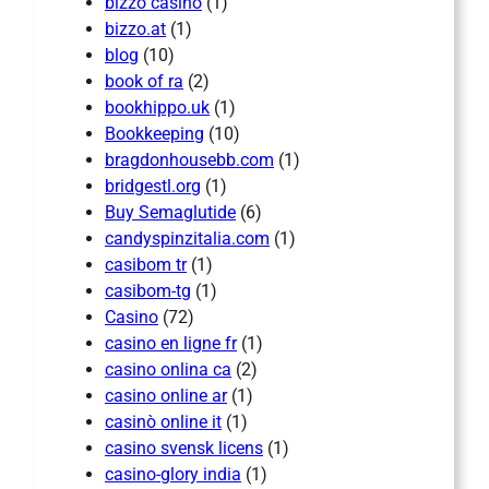
bizzo casino
(1)
bizzo.at
(1)
blog
(10)
book of ra
(2)
bookhippo.uk
(1)
Bookkeeping
(10)
bragdonhousebb.com
(1)
bridgestl.org
(1)
Buy Semaglutide
(6)
candyspinzitalia.com
(1)
casibom tr
(1)
casibom-tg
(1)
Casino
(72)
casino en ligne fr
(1)
casino onlina ca
(2)
casino online ar
(1)
casinò online it
(1)
casino svensk licens
(1)
casino-glory india
(1)