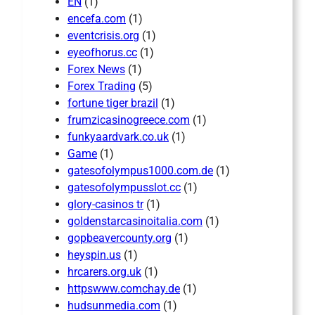
EN
(1)
encefa.com
(1)
eventcrisis.org
(1)
eyeofhorus.cc
(1)
Forex News
(1)
Forex Trading
(5)
fortune tiger brazil
(1)
frumzicasinogreece.com
(1)
funkyaardvark.co.uk
(1)
Game
(1)
gatesofolympus1000.com.de
(1)
gatesofolympusslot.cc
(1)
glory-casinos tr
(1)
goldenstarcasinoitalia.com
(1)
gopbeavercounty.org
(1)
heyspin.us
(1)
hrcarers.org.uk
(1)
httpswww.comchay.de
(1)
hudsunmedia.com
(1)