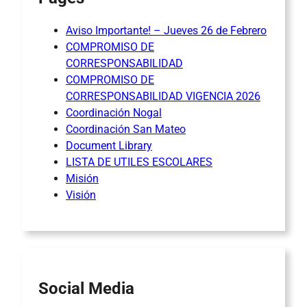
Aviso Importante! – Jueves 26 de Febrero
COMPROMISO DE
CORRESPONSABILIDAD
COMPROMISO DE
CORRESPONSABILIDAD VIGENCIA 2026
Coordinación Nogal
Coordinación San Mateo
Document Library
LISTA DE UTILES ESCOLARES
Misión
Visión
Social Media