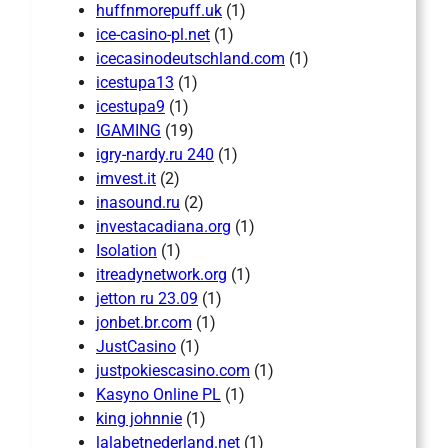
huffnmorepuff.uk
(1)
ice-casino-pl.net
(1)
icecasinodeutschland.com
(1)
icestupa13
(1)
icestupa9
(1)
IGAMING
(19)
igry-nardy.ru 240
(1)
imvest.it
(2)
inasound.ru
(2)
investacadiana.org
(1)
Isolation
(1)
itreadynetwork.org
(1)
jetton ru 23.09
(1)
jonbet.br.com
(1)
JustCasino
(1)
justpokiescasino.com
(1)
Kasyno Online PL
(1)
king johnnie
(1)
lalabetnederland.net
(1)