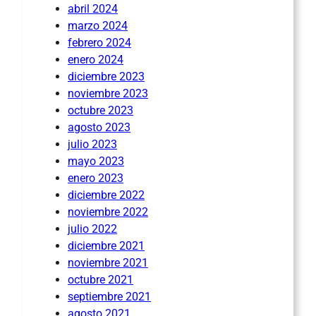
abril 2024
marzo 2024
febrero 2024
enero 2024
diciembre 2023
noviembre 2023
octubre 2023
agosto 2023
julio 2023
mayo 2023
enero 2023
diciembre 2022
noviembre 2022
julio 2022
diciembre 2021
noviembre 2021
octubre 2021
septiembre 2021
agosto 2021