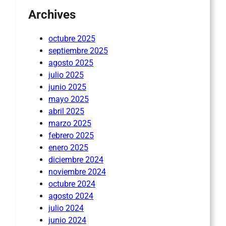
Archives
octubre 2025
septiembre 2025
agosto 2025
julio 2025
junio 2025
mayo 2025
abril 2025
marzo 2025
febrero 2025
enero 2025
diciembre 2024
noviembre 2024
octubre 2024
agosto 2024
julio 2024
junio 2024