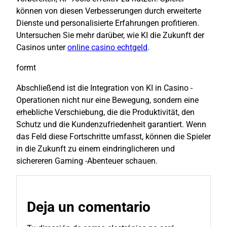
können von diesen Verbesserungen durch erweiterte
Dienste und personalisierte Erfahrungen profitieren.
Untersuchen Sie mehr darüber, wie KI die Zukunft der
Casinos unter
online casino echtgeld
.
formt
Abschließend ist die Integration von KI in Casino -
Operationen nicht nur eine Bewegung, sondern eine
erhebliche Verschiebung, die die Produktivität, den
Schutz und die Kundenzufriedenheit garantiert. Wenn
das Feld diese Fortschritte umfasst, können die Spieler
in die Zukunft zu einem eindringlicheren und
sichereren Gaming -Abenteuer schauen.
Deja un comentario