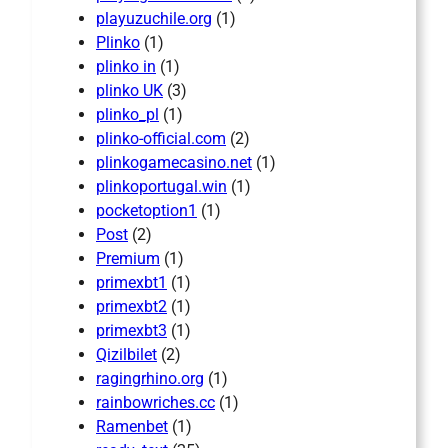
playuzuchile.org
(1)
Plinko
(1)
plinko in
(1)
plinko UK
(3)
plinko_pl
(1)
plinko-official.com
(2)
plinkogamecasino.net
(1)
plinkoportugal.win
(1)
pocketoption1
(1)
Post
(2)
Premium
(1)
primexbt1
(1)
primexbt2
(1)
primexbt3
(1)
Qizilbilet
(2)
ragingrhino.org
(1)
rainbowriches.cc
(1)
Ramenbet
(1)