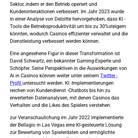
Sektor, indem er den Betrieb operiert und
Kundeninteraktionen verbessert. Im Jahr 2023 wurde
in einer Analyse von Deloitte hervorgehoben, dass KI -
Tools die Betriebsproduktivität um bis zu 30%steigern
könnten, wodurch Casinos effizienter verwaltet und die
Dienstleistung verbessert werden können.
Eine angesehene Figur in dieser Transformation ist
David Schwartz, ein bekannter Gaming-Experte und
Schöpfer. Seine Perspektiven in die Auswirkungen von
Ai in Casinos können weiter unter seinem
Twitter -
Profil
untersucht werden. KI -Implementierungen
reichen von Kundendienst -Chatbots bis hin zu
erweiterten Datenanalysen, mit denen Casinos das
Verhalten und die Likes des Spielers verstehen.
zur Veranschaulichung im Jahr 2022 implementierte
der Bellagio in Las Vegas eine KI-gesteuerte Lösung
zur Bewertung von Spielerdaten und ermöglichte