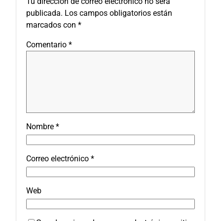
Tu dirección de correo electrónico no será
publicada.
Los campos obligatorios están
marcados con
*
Comentario
*
Nombre
*
Correo electrónico
*
Web