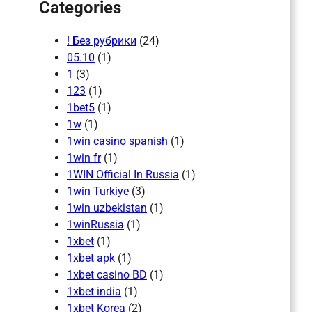
Categories
! Без рубрики
(24)
05.10
(1)
1
(3)
123
(1)
1bet5
(1)
1w
(1)
1win casino spanish
(1)
1win fr
(1)
1WIN Official In Russia
(1)
1win Turkiye
(3)
1win uzbekistan
(1)
1winRussia
(1)
1xbet
(1)
1xbet apk
(1)
1xbet casino BD
(1)
1xbet india
(1)
1xbet Korea
(2)