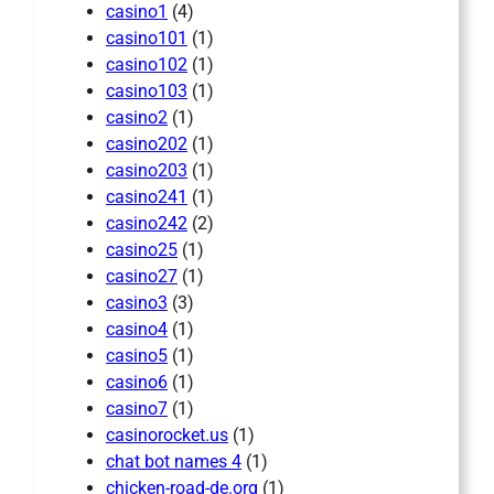
casino1
(4)
casino101
(1)
casino102
(1)
casino103
(1)
casino2
(1)
casino202
(1)
casino203
(1)
casino241
(1)
casino242
(2)
casino25
(1)
casino27
(1)
casino3
(3)
casino4
(1)
casino5
(1)
casino6
(1)
casino7
(1)
casinorocket.us
(1)
chat bot names 4
(1)
chicken-road-de.org
(1)